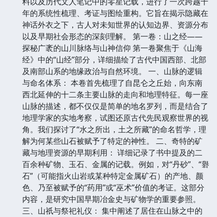
料以及历代文人笔记中的零星记载，进行了一次跨越千
年的系统性梳理、考证与图绘重构。它旨在揭示隐藏在
神话外衣之下，古人对未知世界的认知边界、资源分布
以及早期社会形态的深刻理解。 第一卷：山之经——
探秘广袤的山川脉络与山神信仰 第一卷聚焦于《山海
经》中的“山经”部分，详细描绘了古代中国西部、北部
及南部山系的地缘政治与自然环境。 一、山脉的逻辑
与命名体系： 本卷首先梳理了自昆仑之丘始，向东南
西北延伸的十二条主要山脉的走向和地理特征。每一座
山脉的描述，都不仅仅是简单的地名罗列，而是结合了
地理学家的实地考察，试图还原古代先民观察世界的视
角。我们探讨了“水之所出，土之所藏”的命名哲学，理
解为何某些山石被赋予了特定的神性。 二、奇特的矿
藏与地理资源的早期利用： 详细记录了书中提及的二
百余种矿物、玉石、金属的记载。例如，对“丹砂”、“礜
石”（可能指火山岩或某种特定金属矿石）的产地、颜
色、乃至被赋予的“药用”或“巫术”价值的考证。这部分
内容，是研究中国早期冶金史与矿物学的重要参照。
三、山祇与祭祀礼仪： 集中阐述了居住在山脉之中的