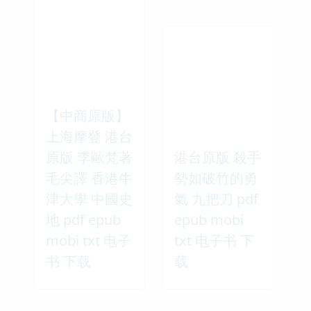
【中商原版】
上海摩登 港台
原版 李歐梵著
港台原版 殺手
毛尖譯 香港牛
勢如破竹的勇
津大學 中國史
氣 九把刀 pdf
地 pdf epub
epub mobi
mobi txt 电子
txt 电子书 下
书 下载
载