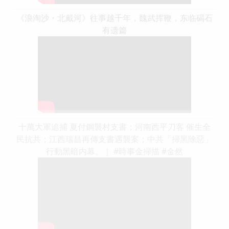
《浪淘沙・北戴河》往事越千年，魏武挥鞭，东临碣石
有遗篇
十萬大軍追捕 夏付鋼襲村支書；河南西平刀客 催生全
民抗共；江西瑞昌再傳支書遇襲案；中共「掃黑除惡」
行動黑暗内幕。｜ #時事金掃描 #金然