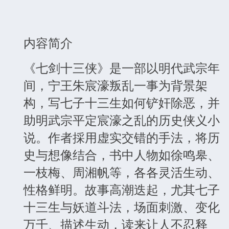
内容简介
《七剑十三侠》是一部以明代武宗年
间，宁王朱宸濠叛乱一事为背景架
构，写七子十三生如何铲奸除恶，并
助明武宗平定宸濠之乱的历史侠义小
说。作者採用虚实交错的手法，将历
史与想像结合，书中人物如徐鸣皋、
一枝梅、周湘帆等，各各灵活生动、
性格鲜明。故事高潮迭起，尤其七子
十三生与妖道斗法，场面刺激、变化
万千、描述生动，读来让人不忍释