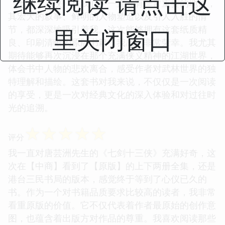
继续阅读 请点击这
《七剑十三侠》在我心中一直占有非常重要的地位，
其宏大的叙事、鲜明的人物塑造以及引人入胜的情
节，都深深地吸引着我。这次能够拥有这套纸质精
里关闭窗口
良、印刷清晰的原版书籍，我感到非常荣幸。我尤其
期待能够再次沉浸在那个充满侠义精神的江湖世界，
体会书中人物的悲欢离合，感受作者对武林世界的独
特理解和描绘。这套书对我来说，不仅仅是一次阅读
的享受，更是一次对经典文化的深入体验和对过往时
光的追溯。
☆
☆
☆
☆
☆
评分
我一直对唐芸洲先生的《七剑十三侠》充满好奇，这
次在【中商】看到了【原版】的上下两册全集，还是
港台三民书局的版本，感觉终于等到了心仪已久的
书。作为一个对书籍品质要求比较高的读者，我非常
看重原版的价值。它不仅代表着作者最原始的创作意
图，也蕴含着出版方对作品的尊重。我喜欢阅读那些