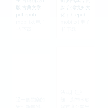
生 台湾聨經出
攝影的真言 阿
版 古典文学
默 台湾悦知文
pdf epub
化 pdf epub
mobi txt 电子
mobi txt 电子
书 下载
书 下载
法式料理神
過一個歡樂的
髓：廚神米歇
宋朝新年/李
爾首度公開米