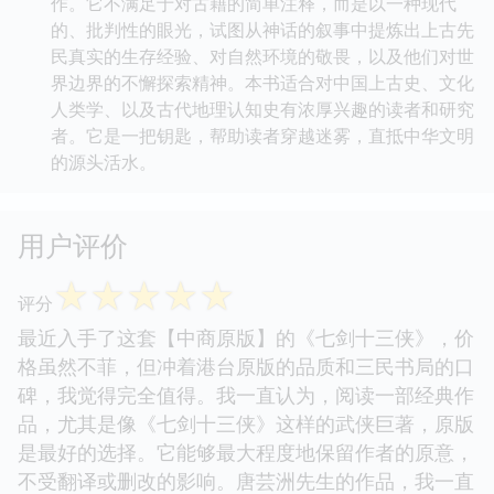
作。它不满足于对古籍的简单注释，而是以一种现代
的、批判性的眼光，试图从神话的叙事中提炼出上古先
民真实的生存经验、对自然环境的敬畏，以及他们对世
界边界的不懈探索精神。本书适合对中国上古史、文化
人类学、以及古代地理认知史有浓厚兴趣的读者和研究
者。它是一把钥匙，帮助读者穿越迷雾，直抵中华文明
的源头活水。
用户评价
☆
☆
☆
☆
☆
评分
最近入手了这套【中商原版】的《七剑十三侠》，价
格虽然不菲，但冲着港台原版的品质和三民书局的口
碑，我觉得完全值得。我一直认为，阅读一部经典作
品，尤其是像《七剑十三侠》这样的武侠巨著，原版
是最好的选择。它能够最大程度地保留作者的原意，
不受翻译或删改的影响。唐芸洲先生的作品，我一直