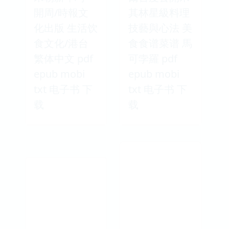
開周/時報文
其林星級料理
化出版 生活饮
技藝與心法 美
食文化/港台
食食谱菜谱 馬
繁体中文 pdf
可孛羅 pdf
epub mobi
epub mobi
txt 电子书 下
txt 电子书 下
载
载