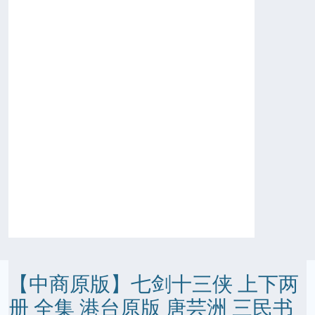
【中商原版】七剑十三侠 上下两
册 全集 港台原版 唐芸洲 三民书