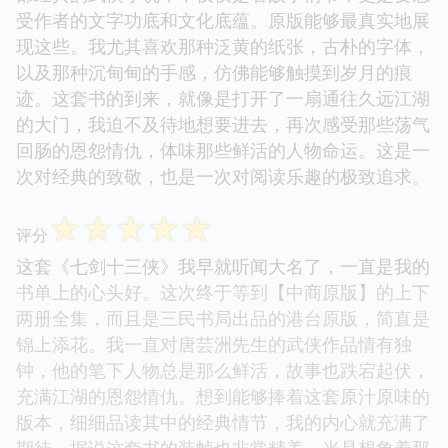
受作者的文字功底和文化底蕴。原版能够最真实地展
现这些。我尤其喜欢那种泛黄的纸张，古朴的字体，
以及那种沉甸甸的手感，仿佛能够触摸到岁月的痕
迹。这套书的到来，就像是打开了一扇通往久远江湖
的大门，我迫不及待地想要进去，再次感受那些荡气
回肠的恩怨情仇，体味那些鲜活的人物命运。这是一
次对经典的致敬，也是一次对阅读乐趣的极致追求。
☆
☆
☆
☆
☆
评分
这套《七剑十三侠》我早就听闻大名了，一直是我的
书单上的心头好。这次终于等到【中商原版】的上下
两册全集，而且是三民书局出品的港台原版，简直是
锦上添花。我一直对唐芸洲先生的武侠作品情有独
钟，他的笔下人物总是那么鲜活，故事也跌宕起伏，
充满江湖的恩怨情仇。想到能够捧着这套原汁原味的
版本，细细品读其中的经典情节，我的内心就充满了