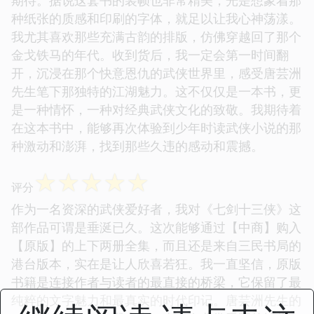
期待。据说这套书的装帧也非常精美，光是想象着那
种纸张的质感和印刷的字体，就足以让我心神荡漾。
我尤其喜欢那些充满古韵的排版，仿佛穿越回了那个
金戈铁马的年代。收到货后，我一定会第一时间翻
开，沉浸在那个快意恩仇的武侠世界里，感受唐芸洲
先生笔下那独特的江湖魅力。这不仅仅是一本书，更
是一种情怀，一种对经典武侠文化的致敬。我期待着
在这本书中，能够再次体验到少年时读武侠小说的那
种激动和澎湃，找到那些久违的感动和震撼。
☆
☆
☆
☆
☆
评分
作为一名资深的武侠爱好者，我对《七剑十三侠》这
部作品可谓是垂涎已久。这次能够通过【中商】购入
【原版】的上下两册全集，而且还是来自三民书局的
港台版本，实在是让人欣喜若狂。我一直坚信，原版
书籍是连接作者与读者的最直接的桥梁，它保留了最
纯粹的文字魅力和最真实的时代印记。唐芸洲先生的