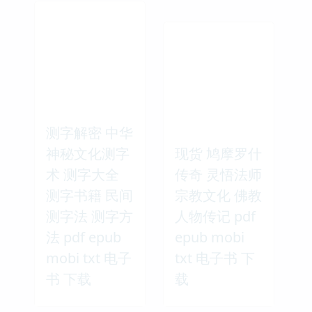
测字解密 中华
神秘文化测字
现货 鸠摩罗什
术 测字大全
传奇 灵悟法师
测字书籍 民间
宗教文化 佛教
测字法 测字方
人物传记 pdf
法 pdf epub
epub mobi
mobi txt 电子
txt 电子书 下
书 下载
载