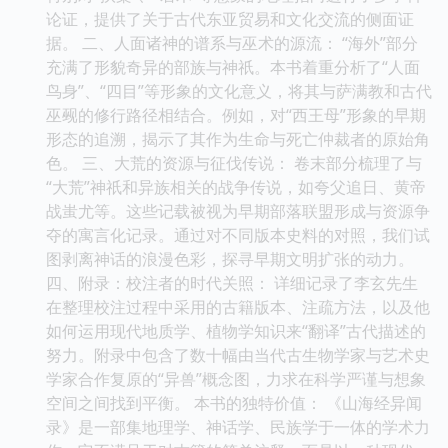
论证，提供了关于古代东亚贸易和文化交流的侧面证
据。 二、人面诸神的谱系与巫术的源流： “海外”部分
充满了形貌奇异的部族与神祇。本书着重分析了“人面
鸟身”、“四目”等形象的文化意义，将其与萨满教和古代
巫觋的修行路径相结合。例如，对“西王母”形象的早期
形态的追溯，揭示了其作为生命与死亡仲裁者的原始角
色。 三、大荒的资源与征伐传说： 卷末部分梳理了与
“大荒”神祇和异族相关的战争传说，如夸父追日、黄帝
战蚩尤等。这些记载被视为早期部落联盟形成与资源争
夺的寓言化记录。通过对不同版本史料的对照，我们试
图剥离神话的浪漫色彩，探寻早期文明扩张的动力。
四、附录：校注者的时代关照： 详细记录了李玄先生
在整理校注过程中采用的古籍版本、注疏方法，以及他
如何运用现代地质学、植物学知识来“翻译”古代描述的
努力。附录中包含了数十幅由当代古生物学家与艺术史
学家合作复原的“异兽”概念图，力求在科学严谨与想象
空间之间找到平衡。 本书的独特价值： 《山海经异闻
录》是一部集地理学、神话学、民族学于一体的学术力