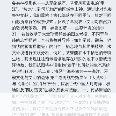
各类神祇形象——从形象威严、掌管风雨雷电的“帝
江”、“烛龙”，到司职物产的区域性山神。通过比对先秦
祭祀文献，我们重构了古代部落在不同季节、针对不同
山脉所举行的献祭仪式，反映了早期农业文明对自然力
的敬畏与依赖。 四、异兽图谱——生存环境的指示
剂： 卷首收录了大量珍稀异兽的图文考据。不同于单
纯的志怪描述，本书将每种异兽（如九尾狐、鸓鸟、狸
猫状的饕餮原型等）的习性、栖息地与其周围植被、水
文环境进行关联分析。例如，某些能在水中栖息的奇特
生物，其出现往往预示着该地存在特殊的地下水源或沼
泽地貌。我们试图将神话生物“置于”其所处的生态系统
中进行解读。 第二卷：海经与海外四方——海洋、巫
觋文化与文明的边缘 第二卷将视野拓展至《大荒经》
与《海经》的“海外”部分，探索古代中国人对海洋、极
地以及“四方蛮夷”世界的想象与接触。 一、跨越海域的
航行与“扶桑之国”： 详细解析了古人对东海、南海的认
知。书中收录了关于“流沙之滨”、“三危之山”等地理概
念的考证，探讨了早期航海技术在记录中的残留痕迹。
特别对“扶桑”、“若木”等意象的地理指向进行了多学科