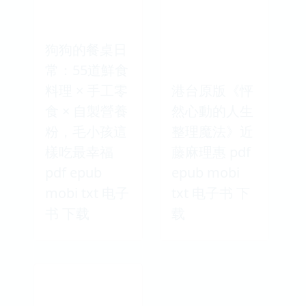
狗狗的餐桌日
常：55道鮮食
料理 × 手工零
港台原版《怦
食 × 自製營養
然心動的人生
粉，毛小孩這
整理魔法》近
樣吃最幸福
藤麻理惠 pdf
pdf epub
epub mobi
mobi txt 电子
txt 电子书 下
书 下载
载