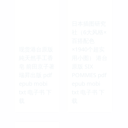
日本插图研究
社（6大风格×
百搭配色
现货港台原版
×1940个超实
純天然手工香
用小图） 港台
皂 前田京子著
原版 SIX
瑞昇出版 pdf
POMMES pdf
epub mobi
epub mobi
txt 电子书 下
txt 电子书 下
载
载