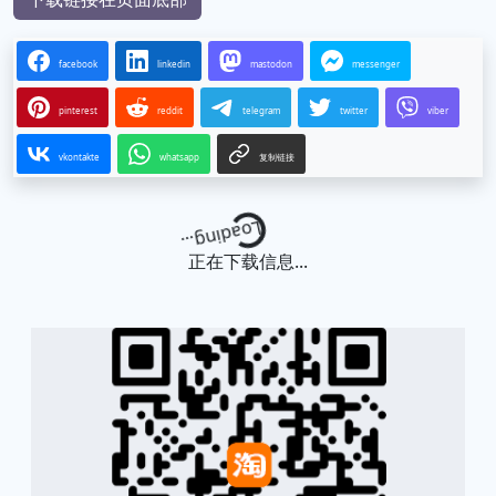
facebook
linkedin
mastodon
messenger
pinterest
reddit
telegram
twitter
viber
vkontakte
whatsapp
复制链接
Loading...
正在下载信息...