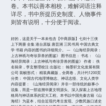
卷。本书以善本相校，难解词语注释
详尽，书中所提历史制度、人物事件
则皆有说明，十分便于阅读。
好的，这是关于一本未包含【中商原版】七剑十三侠
上下两册 全集 港台原版 唐芸洲 三民书局 中国古典文
学 书籍 内容的图书的详细简介。 --- 《山海经异闻录：
上古神祇与奇珍异兽的图鉴》 图书信息： 书名： 《山
海经异闻录：上古神祇与奇珍异兽的图鉴》 作者： 佚
名辑录，李玄整理校注 出版社： 翰墨轩文化发展有限
公司 装帧形式： 精装典藏版，全两卷，共计约1200页
分类： 中国古代地理博物志、神话志怪、文化人类学
内容提要： 《山海经异闻录》并非一部传统的叙事小
说集，而是一部追溯华夏文明源头、深入探索上古地理
格局与神话体系的宏大工程。本书以中国先秦古籍《山
海经》为蓝本，结合近现代考古发现、少数民族口述史