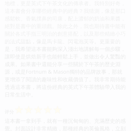
地標，更是英式下午茶文化的傳承者。我特別好奇，
這本書會分享哪些經典中的經典？我猜測，像是那口
感鬆軟、香氣撲鼻的司康，配上濃郁的奶油和果醬，
絕對是書中的重頭戲。除此之外，我也期待書中能有
關於各式手指三明治的創意搭配，以及那些精緻小巧
的法式甜點，像是馬卡龍、閃電泡芙等。更重要的
是，我希望這本書能夠深入淺出地講解每一個步驟，
讓即使是烘焙新手也能輕鬆上手，並做出令人驚豔的
成果。如果書中還能分享一些關於下午茶的歷史淵
源，或是Fortnum & Mason獨特的品牌故事，那就
更增添了閱讀的趣味性和收藏價值了。我非常期待能
透過這本書，將這份經典的英式下午茶體驗帶入我的
日常生活中。
☆
☆
☆
☆
☆
评分
這本書一拿到手，就有一種沉甸甸的、充滿歷史的感
覺。封面設計非常精緻，那種經典的英倫風格，立刻