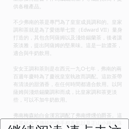
供各種產品。
不少弗南的茶是專門為了皇室成員調和的。皇家
調和茶就是為了愛德華七世（Edward VII）量身
打造的，其包含阿薩姆以及淺焙錫蘭茶，後者讓
茶淡雅，提出阿薩姆的堅果味。這是一款濃茶，
適合與牛奶飲用。
安女王調和茶則是在西元一九○七年，弗南的兩
百週年慶時為了慶祝皇室執政而調配。這款茶帶
有清淡的甜酒香，在任何時間都適合飲用。以阿
薩姆與淺焙錫蘭調和而成，比皇家調和茶更淡
些，可以不加牛奶飲用。
弗南梅森給白金漢宮調配了弗南煙燻伯爵茶。這
款茶結合了傳統的佛手柑香氣以及正山小種與珠