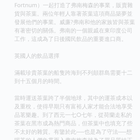
Fortnum）一起打造了弗南梅森的事業，販賣雜
貨與茶葉。兩位年輕人靠著茶葉這項商品築夢並
發展他們的事業。威廉?弗南和他的家族皆與茶葉
有著密切的關係。弗南的一個親戚在東印度公司
工作，這成為了日後國民飲品的重要進口商。
英國人的飲品選擇
滿載珍貴茶葉的船隻跨海到不列顛群島需要十二
到十五個月的時間。
當時運送茶葉跨了半個地球，其中的運茶成本以
及重稅，使得早期只有富裕人家才能合法地享受
品茗樂趣。到了西元一七○七年，從荷蘭走私的
茶葉在黑市成為熱門商品，但茶葉中也填充了些
不太好的雜質。有鑒於此──也是為了守法──想
喝茶的人們魚貫而入弗南梅森就為了買品質純正