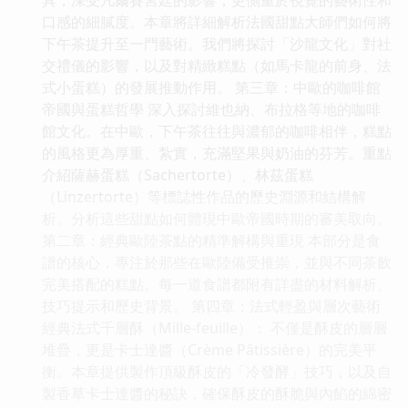
口感的細膩度。本章將詳細解析法國甜點大師們如何將
下午茶提升至一門藝術。我們將探討「沙龍文化」對社
交禮儀的影響，以及對精緻糕點（如馬卡龍的前身、法
式小蛋糕）的發展推動作用。 第三章：中歐的咖啡館
帝國與蛋糕哲學 深入探討維也納、布拉格等地的咖啡
館文化。在中歐，下午茶往往與濃郁的咖啡相伴，糕點
的風格更為厚重、紮實，充滿堅果與奶油的芬芳。重點
介紹薩赫蛋糕（Sachertorte）、林茲蛋糕
（Linzertorte）等標誌性作品的歷史淵源和結構解
析。分析這些甜點如何體現中歐帝國時期的審美取向。
第二章：經典歐陸茶點的精準解構與重現 本部分是食
譜的核心，專注於那些在歐陸備受推崇，並與不同茶飲
完美搭配的糕點。每一道食譜都附有詳盡的材料解析、
技巧提示和歷史背景。 第四章：法式輕盈與層次藝術
經典法式千層酥（Mille-feuille）： 不僅是酥皮的層層
堆疊，更是卡士達醬（Crème Pâtissière）的完美平
衡。本章提供製作頂級酥皮的「冷發酵」技巧，以及自
製香草卡士達醬的秘訣，確保酥皮的酥脆與內餡的綿密