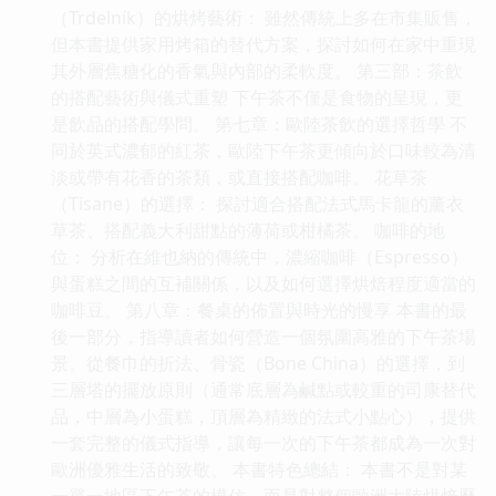
（Trdelník）的烘烤藝術： 雖然傳統上多在市集販售，
但本書提供家用烤箱的替代方案，探討如何在家中重現
其外層焦糖化的香氣與內部的柔軟度。 第三部：茶飲
的搭配藝術與儀式重塑 下午茶不僅是食物的呈現，更
是飲品的搭配學問。 第七章：歐陸茶飲的選擇哲學 不
同於英式濃郁的紅茶，歐陸下午茶更傾向於口味較為清
淡或帶有花香的茶類，或直接搭配咖啡。 花草茶
（Tisane）的選擇： 探討適合搭配法式馬卡龍的薰衣
草茶、搭配義大利甜點的薄荷或柑橘茶。 咖啡的地
位： 分析在維也納的傳統中，濃縮咖啡（Espresso）
與蛋糕之間的互補關係，以及如何選擇烘焙程度適當的
咖啡豆。 第八章：餐桌的佈置與時光的慢享 本書的最
後一部分，指導讀者如何營造一個氛圍高雅的下午茶場
景。從餐巾的折法、骨瓷（Bone China）的選擇，到
三層塔的擺放原則（通常底層為鹹點或較重的司康替代
品，中層為小蛋糕，頂層為精緻的法式小點心），提供
一套完整的儀式指導，讓每一次的下午茶都成為一次對
歐洲優雅生活的致敬。 本書特色總結： 本書不是對某
一單一地區下午茶的模仿，而是對整個歐洲大陸烘焙歷