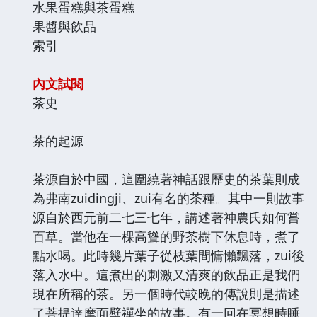
水果蛋糕與茶蛋糕
果醬與飲品
索引
內文試閱
茶史
茶的起源
茶源自於中國，這圍繞著神話跟歷史的茶葉則成
為弗南zuidingji、zui有名的茶種。其中一則故事
源自於西元前二七三七年，講述著神農氏如何嘗
百草。當他在一棵高聳的野茶樹下休息時，煮了
點水喝。此時幾片葉子從枝葉間慵懶飄落，zui後
落入水中。這煮出的刺激又清爽的飲品正是我們
現在所稱的茶。另一個時代較晚的傳說則是描述
了菩提達摩面壁禪坐的故事。有一回在冥想時睡