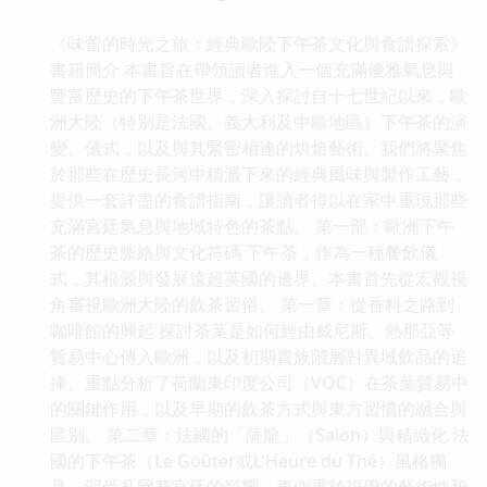
《味蕾的時光之旅：經典歐陸下午茶文化與食譜探索》
書籍簡介 本書旨在帶領讀者進入一個充滿優雅氣息與
豐富歷史的下午茶世界，深入探討自十七世紀以來，歐
洲大陸（特別是法國、義大利及中歐地區）下午茶的演
變、儀式，以及與其緊密相連的烘焙藝術。我們將聚焦
於那些在歷史長河中積澱下來的經典風味與製作工藝，
提供一套詳盡的食譜指南，讓讀者得以在家中重現那些
充滿宮廷氣息與地域特色的茶點。 第一部：歐洲下午
茶的歷史脈絡與文化符碼 下午茶，作為一種餐飲儀
式，其根源與發展遠超英國的邊界。本書首先從宏觀視
角審視歐洲大陸的飲茶習俗。 第一章：從香料之路到
咖啡館的興起 探討茶葉是如何經由威尼斯、熱那亞等
貿易中心傳入歐洲，以及初期貴族階層對異域飲品的追
捧。重點分析了荷蘭東印度公司（VOC）在茶葉貿易中
的關鍵作用，以及早期的飲茶方式與東方習慣的融合與
區別。 第二章：法國的「薩龍」（Salon）與精緻化 法
國的下午茶（Le Goûter或L'Heure du Thé）風格獨
具，深受凡爾賽宮廷的影響，更側重於視覺的藝術性和