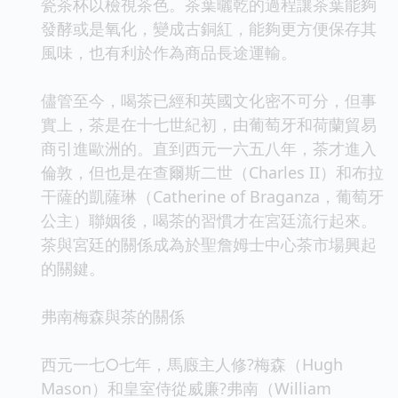
瓷茶杯以檢視茶色。茶葉曬乾的過程讓茶葉能夠
發酵或是氧化，變成古銅紅，能夠更方便保存其
風味，也有利於作為商品長途運輸。
儘管至今，喝茶已經和英國文化密不可分，但事
實上，茶是在十七世紀初，由葡萄牙和荷蘭貿易
商引進歐洲的。直到西元一六五八年，茶才進入
倫敦，但也是在查爾斯二世（Charles II）和布拉
干薩的凱薩琳（Catherine of Braganza，葡萄牙
公主）聯姻後，喝茶的習慣才在宮廷流行起來。
茶與宮廷的關係成為於聖詹姆士中心茶市場興起
的關鍵。
弗南梅森與茶的關係
西元一七○七年，馬廄主人修?梅森（Hugh
Mason）和皇室侍從威廉?弗南（William