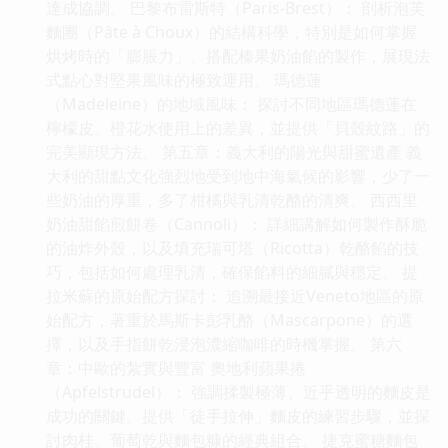
達成協調。 巴黎布雷斯特（Paris-Brest）： 剖析泡芙
麵團（Pâte à Choux）的結構科學，特別是如何掌握
烘烤時的「膨脹力」。搭配榛果奶油餡的製作，展現法
式點心對堅果風味的極致運用。 瑪德蓮
（Madeleine）的地域風味： 探討不同地區瑪德蓮在
檸檬皮、橙花水使用上的差異，並提供「貝殼紋路」的
完美顯現方法。 第五章：義大利的陽光與甜蜜遺產 義
大利的甜點文化強烈地受到地中海氣候的影響，少了一
些奶油的厚重，多了柑橘與乳清乾酪的清爽。 西西里
奶油甜餡煎餅卷（Cannoli）： 詳細講解如何製作酥脆
的油炸外殼，以及填充瑞可塔（Ricotta）乾酪餡的技
巧，包括如何處理乳清，確保餡料的細膩與穩定。 提
拉米蘇的原始配方探討： 追溯最接近Veneto地區的原
始配方，著重於馬斯卡彭乳酪（Mascarpone）的選
擇，以及手指餅乾浸泡濃縮咖啡的時機掌握。 第六
章：中歐的紮實與豐富 奧地利蘋果捲
（Apfelstrudel）： 強調揉製極薄、近乎透明的麵皮是
成功的關鍵。提供「徒手拉伸」麵皮的練習步驟，並探
討肉桂、葡萄乾與麵包糠的經典組合。 捷克蜜糖麵包