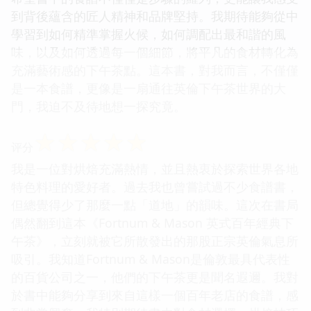
到背後蘊含的匠人精神和品牌堅持。我期待能夠從中
學習到如何精準掌握火候，如何調配出最和諧的風
味，以及如何透過每一個細節，將平凡的食材轉化為
充滿藝術感的下午茶點。這本書，對我而言，不僅僅
是一本食譜，更像是一扇通往英倫下午茶世界的大
門，我迫不及待地想一探究竟。
☆
☆
☆
☆
☆
评分
我是一位對烘焙充滿熱情，並且熱衷於探索世界各地
特色料理的愛好者。過去我也曾嘗試過不少食譜書，
但總覺得少了那麼一點「道地」的韻味。這次在書局
偶然翻到這本《Fortnum & Mason 英式百年經典下
午茶》，立刻就被它所散發出的那股正宗英倫氣息所
吸引。我知道Fortnum & Mason是倫敦最具代表性
的百貨公司之一，他們的下午茶更是聞名遐邇。我對
於書中能夠分享到來自這樣一個百年老店的食譜，感