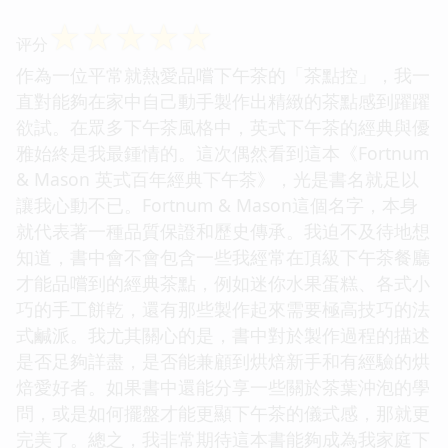
☆
☆
☆
☆
☆
评分
作為一位平常就熱愛品嚐下午茶的「茶點控」，我一
直對能夠在家中自己動手製作出精緻的茶點感到躍躍
欲試。在眾多下午茶風格中，英式下午茶的經典與優
雅始終是我最鍾情的。這次偶然看到這本《Fortnum
& Mason 英式百年經典下午茶》，光是書名就足以
讓我心動不已。Fortnum & Mason這個名字，本身
就代表著一種品質保證和歷史傳承。我迫不及待地想
知道，書中會不會包含一些我經常在頂級下午茶餐廳
才能品嚐到的經典茶點，例如迷你水果蛋糕、各式小
巧的手工餅乾，還有那些製作起來需要極高技巧的法
式鹹派。我尤其關心的是，書中對於製作過程的描述
是否足夠詳盡，是否能兼顧到烘焙新手和有經驗的烘
焙愛好者。如果書中還能分享一些關於茶葉沖泡的學
問，或是如何擺盤才能更顯下午茶的儀式感，那就更
完美了。總之，我非常期待這本書能夠成為我家庭下