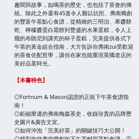
趣聞與故事，如喝茶的歷史，也包括了茶會的傳
統。除此之外還有45道令人難以抗拒、弗南獨創
的豐富午茶點心食譜，從精緻的三明治、果醬餅
乾、檸檬醬蛋白霜餅到豐盛的水果蛋糕，令人上
癮的布朗尼到講究的杯子蛋糕，完美提供各式下
午茶的黃金組合指南，大方告訴你弗南zui受歡迎
的茶食佐配哲學，讓你在家也能重現英國老店的
美好品茗時光。
【本書特色】
◎Fortnum & Mason認證的正統下午茶食譜指
南！
◎鉅細靡遺的弗南梅森茶史，收錄珍貴的品牌歷
史圖片&廣告文宣。
◎如何沖泡「完美好茶」的關鍵技巧大公開！
◎精彩收錄弗南獨創的下午茶鹹甜茶點食譜，完