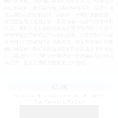
到非常興奮。我特別期待書中對食材選擇、烘焙技巧
的細緻講解，像是製作出完美司康的秘訣，或是不同
茶葉與點心的搭配建議。我認為，一本好的食譜書，
不僅要提供清晰的步驟，更要傳達一種烹飪的哲學與
文化。我相信這本書能夠在這方面做得很好，它或許
會帶我深入了解英式下午茶的起源，以及它如何在歲
月長河中演變成如今的精緻模樣。我希望能從中學習
到如何在家中輕鬆複製出媲美五星級飯店的下午茶點
心，讓我的下午茶時光更加增添一份來自倫敦的優雅
與品味，也讓我的烘焙技藝更上一層樓。
相关视频
Fortnum & Mason Afternoon Tea – Is It Better
Than Harrods & The Ritz?