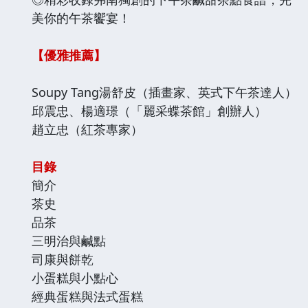
美你的午茶饗宴！
【優雅推薦】
Soupy Tang湯舒皮（插畫家、英式下午茶達人）
邱震忠、楊適璟（「麗采蝶茶館」創辦人）
趙立忠（紅茶專家）
目錄
簡介
茶史
品茶
三明治與鹹點
司康與餅乾
小蛋糕與小點心
經典蛋糕與法式蛋糕