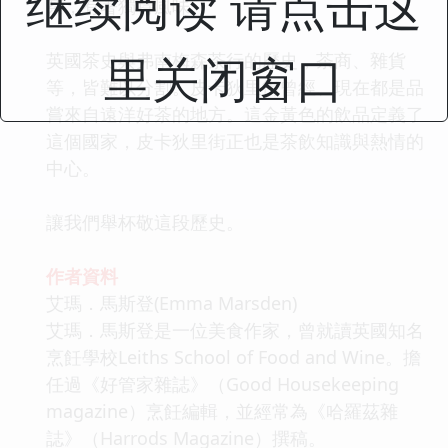
继续阅读 请点击这
茶，有著獨特風味。
里关闭窗口
英國茶史與弗南梅森茶行的歷史，茶商、雜貨
等，皆難以分割。皮卡狄里街曾經、現在都是品
嘗來自遠洋好茶的地方。這金黃色的飲品定義了
這個國家，皮卡狄里街正也是茶飲知識與熱情的
中心。
讓我們舉杯敬這段歷史。
作者資料
艾瑪．馬斯登(Emma Marsden)
艾瑪．馬斯登是一位美食作家，曾就讀英國知名
烹飪學校Leiths School of Food and Wine。擔
任過《好管家雜誌》（Good Housekeeping
magazine）烹飪編輯，並經常為《哈羅茲雜
誌》（Harrods Magazine）撰稿。