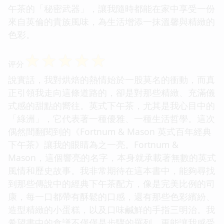
午茶的「秘密武器」，讓我隨時都能在家中享受一份
來自英倫的貴族風味，為生活增添一抹溫馨與精緻的
色彩。
☆
☆
☆
☆
☆
评分
說實話，我對烘焙的熱情始於一股莫名的衝動，而真
正引領我走向這條道路的，卻是對那些精緻、充滿儀
式感的甜點的嚮往。英式下午茶，尤其是我心目中的
「綠洲」，它代表著一種優雅、一種生活哲學。這次
偶然間翻閱到的《Fortnum & Mason 英式百年經典
下午茶》讓我的眼睛為之一亮。Fortnum &
Mason，這個響亮的名字，本身就承載著無數的英式
風情和歷史故事。我非常期待在這本書中，能夠尋找
到那些傳說中的經典下午茶配方，像是完美比例的司
康，每一口都帶有酥鬆的口感，還有那些色彩繽紛、
造型精緻的小蛋糕，以及口味鹹鮮的手指三明治。我
希望書中的食譜不僅僅是步驟的羅列，更能讓我感受