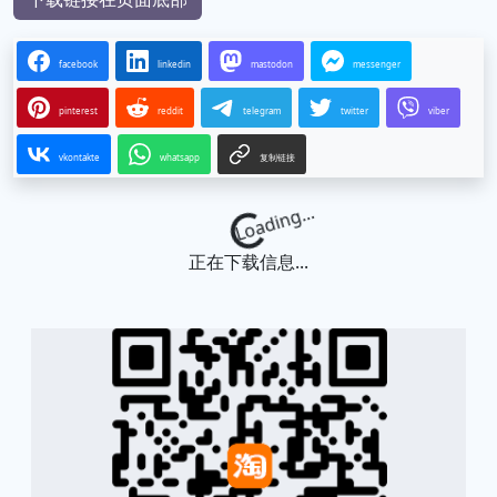
facebook
linkedin
mastodon
messenger
pinterest
reddit
telegram
twitter
viber
vkontakte
whatsapp
复制链接
Loading...
正在下载信息...