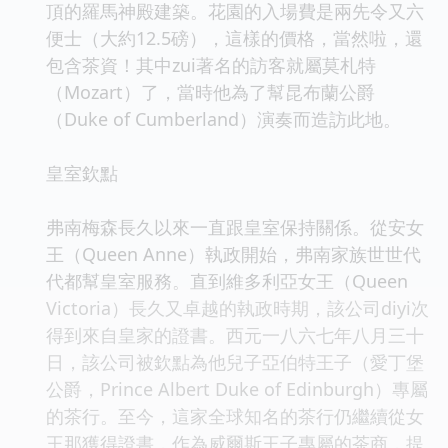
頂的羅馬神殿建築。花園的入場費是兩先令又六
便士（大約12.5磅），這樣的價格，當然啦，還
包含茶資！其中zui著名的訪客就屬莫札特
（Mozart）了，當時他為了幫昆布蘭公爵
（Duke of Cumberland）演奏而造訪此地。
皇室欽點
弗南梅森長久以來一直跟皇室保持關係。從安女
王（Queen Anne）執政開始，弗南家族世世代
代都幫皇室服務。直到維多利亞女王（Queen
Victoria）長久又卓越的執政時期，該公司diyi次
得到來自皇家的證書。西元一八六七年八月三十
日，該公司被欽點為他兒子亞伯特王子（愛丁堡
公爵，Prince Albert Duke of Edinburgh）專屬
的茶行。至今，這家全球知名的茶行仍繼續從女
王那獲得證書，作為威爾斯王子專屬的茶商，提