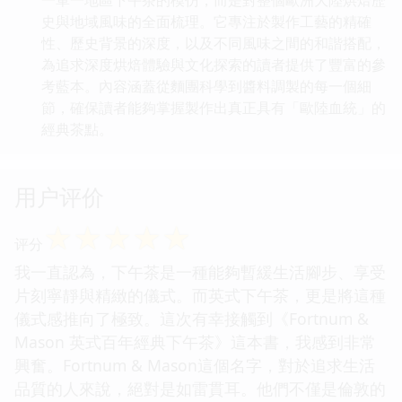
史與地域風味的全面梳理。它專注於製作工藝的精確
性、歷史背景的深度，以及不同風味之間的和諧搭配，
為追求深度烘焙體驗與文化探索的讀者提供了豐富的參
考藍本。內容涵蓋從麵團科學到醬料調製的每一個細
節，確保讀者能夠掌握製作出真正具有「歐陸血統」的
經典茶點。
用户评价
☆
☆
☆
☆
☆
评分
我一直認為，下午茶是一種能夠暫緩生活腳步、享受
片刻寧靜與精緻的儀式。而英式下午茶，更是將這種
儀式感推向了極致。這次有幸接觸到《Fortnum &
Mason 英式百年經典下午茶》這本書，我感到非常
興奮。Fortnum & Mason這個名字，對於追求生活
品質的人來說，絕對是如雷貫耳。他們不僅是倫敦的