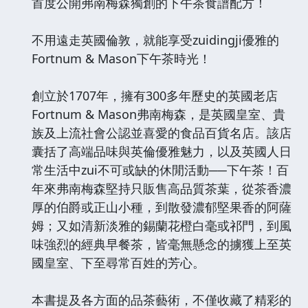
首度公開弗南梅森獨創的下午茶食譜配方！
不用遠走英國倫敦，就能享受zuidingji優雅的
Fortnum & Mason下午茶時光！
創立於1707年，擁有300多年歷史的英國老店
Fortnum & Mason弗南梅森，是英國皇室、貴
族及上流社會公認並喜愛的食品百貨名店。該店
囊括了高端品味與英倫優雅魅力，以及英國人日
常生活中zui不可或缺的休閒活動──下午茶！百
年來弗南梅森堅持只販售高品質茶葉，從茶香濃
厚的伯爵或正山小種，到散發濃郁堅果香的阿薩
姆；又如清新淡雅的錫蘭花橙白毫或祁門，到風
味強烈的經典早餐茶，皆毫無懸念的擄獲上至英
國皇室、下至尋常百姓的芳心。
本書提及各方面的品茶藝術，不僅收藏了精彩的