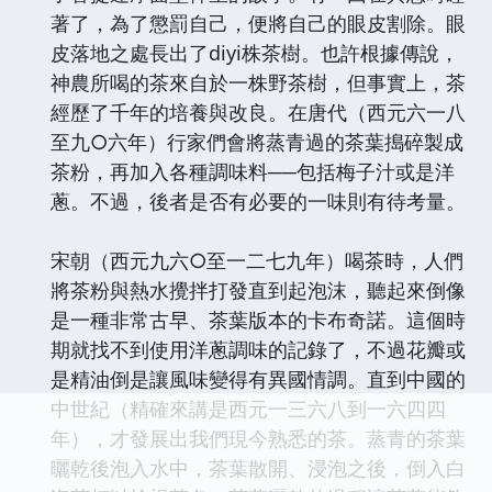
著了，為了懲罰自己，便將自己的眼皮割除。眼
皮落地之處長出了diyi株茶樹。也許根據傳說，
神農所喝的茶來自於一株野茶樹，但事實上，茶
經歷了千年的培養與改良。在唐代（西元六一八
至九○六年）行家們會將蒸青過的茶葉搗碎製成
茶粉，再加入各種調味料──包括梅子汁或是洋
蔥。不過，後者是否有必要的一味則有待考量。
宋朝（西元九六○至一二七九年）喝茶時，人們
將茶粉與熱水攪拌打發直到起泡沫，聽起來倒像
是一種非常古早、茶葉版本的卡布奇諾。這個時
期就找不到使用洋蔥調味的記錄了，不過花瓣或
是精油倒是讓風味變得有異國情調。直到中國的
中世紀（精確來講是西元一三六八到一六四四
年），才發展出我們現今熟悉的茶。蒸青的茶葉
曬乾後泡入水中，茶葉散開、浸泡之後，倒入白