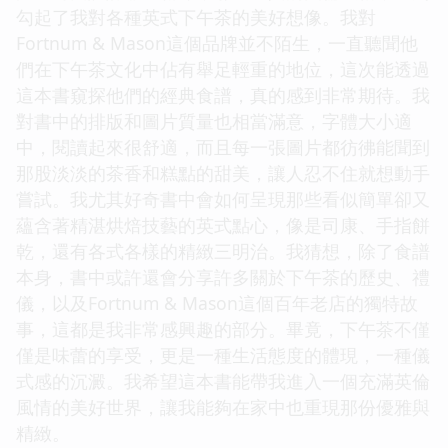
勾起了我對各種英式下午茶的美好想像。我對
Fortnum & Mason這個品牌並不陌生，一直聽聞他
們在下午茶文化中佔有舉足輕重的地位，這次能透過
這本書窺探他們的經典食譜，真的感到非常期待。我
對書中的排版和圖片質量也相當滿意，字體大小適
中，閱讀起來很舒適，而且每一張圖片都彷彿能聞到
那股淡淡的茶香和糕點的甜美，讓人忍不住就想動手
嘗試。我尤其好奇書中會如何呈現那些看似簡單卻又
蘊含著精湛烘焙技藝的英式點心，像是司康、手指餅
乾，還有各式各樣的精緻三明治。我猜想，除了食譜
本身，書中或許還會分享許多關於下午茶的歷史、禮
儀，以及Fortnum & Mason這個百年老店的獨特故
事，這都是我非常感興趣的部分。畢竟，下午茶不僅
僅是味蕾的享受，更是一種生活態度的體現，一種儀
式感的沉澱。我希望這本書能帶我進入一個充滿英倫
風情的美好世界，讓我能夠在家中也重現那份優雅與
精緻。