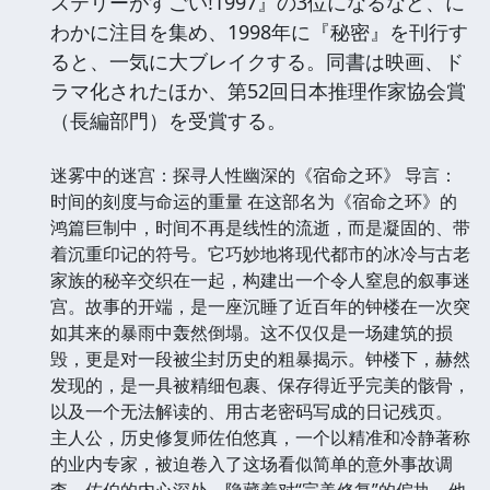
ステリーがすごい!1997』の3位になるなど、に
わかに注目を集め、1998年に『秘密』を刊行す
ると、一気に大ブレイクする。同書は映画、ド
ラマ化されたほか、第52回日本推理作家協会賞
（長編部門）を受賞する。
迷雾中的迷宫：探寻人性幽深的《宿命之环》 导言：
时间的刻度与命运的重量 在这部名为《宿命之环》的
鸿篇巨制中，时间不再是线性的流逝，而是凝固的、带
着沉重印记的符号。它巧妙地将现代都市的冰冷与古老
家族的秘辛交织在一起，构建出一个令人窒息的叙事迷
宫。故事的开端，是一座沉睡了近百年的钟楼在一次突
如其来的暴雨中轰然倒塌。这不仅仅是一场建筑的损
毁，更是对一段被尘封历史的粗暴揭示。钟楼下，赫然
发现的，是一具被精细包裹、保存得近乎完美的骸骨，
以及一个无法解读的、用古老密码写成的日记残页。
主人公，历史修复师佐伯悠真，一个以精准和冷静著称
的业内专家，被迫卷入了这场看似简单的意外事故调
查。佐伯的内心深处，隐藏着对“完美修复”的偏执，他