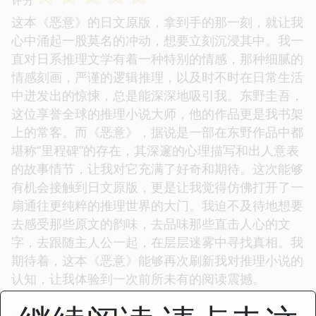
这本《恶意》的日文原版，拿到手的那一刻，就让我
心中涌起一股莫名的冲动，想要立刻沉浸其中。我一
直对日系推理文学有着一种特别的情感，那种细腻的
情感刻画，严谨的逻辑推理，以及时不时在日常生活
中迸发出的惊悚，总是能深深地吸引我。东野圭吾，
这位享誉全球的推理小说大师，他的作品更是我书架
上的常客。而《恶意》，据说是一部在东野作品中都
堪称“里程碑”的存在，其深邃的心理描写和出人意表
的故事情节，让我对它充满了好奇和期待。这次能够
有机会接触到日文原版，更是让我觉得仿佛打开了一
扇通往更纯粹的推理世界的大门。我迫不及待地想要
去感受那些原文的韵味，去品味那些直击人心的文
字，去跟随主人公一起，在层层迷雾中寻找真相。我
期待着，这本《恶意》能够再次刷新我对推理小说的
认知，让我体验到一次前所未有的阅读震撼。
☆
☆
☆
☆
☆