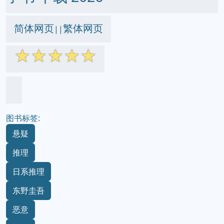
简体网页
繁体网页
||
☆
☆
☆
☆
☆
图书标签:
悬疑
推理
日系推理
东野圭吾
恶意