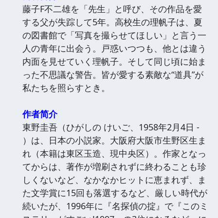
藤子F不二雄を「先生」と呼び、その作品を愛
する父が失踪して5年。高校生の理帆子は、夏
の図書館で「写真を撮らせてほしい」と言う一
人の青年に出会う。戸惑いつつも、他とは違う
内面を見せていく理帆子。そして同じ頃に始ま
った不思議な警告。皆が愛する素敵な“道具”が
私たちを照らすとき。
作者简介
東野圭吾（ひがしの けいご、1958年2月4日 -
）は、日本の小説家。大阪府大阪市生野区生ま
れ（本籍は東区玉造、現中央区）。作家となっ
てからは、著作が増刷されずに終わることも珍
しくないなど、なかなかヒットに恵まれず、ま
た文学賞に15回も落選するなど、厳しい時代が
続いたが、1996年に『名探偵の掟』で『このミ