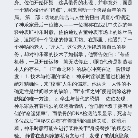
身。佐伯开始怀疑，这具骸骨的出现，并非意外，而是
一个精心设计的“锚点”，用来启动一个跨越百年的布
局。 第二部：齿轮的啮合与人性的扭曲 调查小组锁定
了神乐家最后一位族人——一位据称在战乱中失踪的年
轻钟表匠神乐时彦。佐伯通过古董钟表市场上的蛛丝马
迹，追踪到一个隐秘的修复工坊。在那里，他遇到了一
个神秘的老人，“匠人”。这位老人拒绝透露自己的身
份，却对神乐家的技术了如指掌，他警告佐伯：“有些
机器，一旦开始运转，就无法停止，哪怕代价是制造者
本人的存在。” 《宿命之环》的核心冲突在这一阶段爆
发： 1. 技术与伦理的悖论： 神乐时彦试图通过机械的
绝对精确性，来“校准”人生的偏差。他认为，人性的不
确定性是世间最大的缺陷，而“永恒之钟”便是消除这种
缺陷的唯一方法。 2. 孪生与替代的恐惧： 佐伯发现，
神乐家族有着强烈的双胞胎情结，他们相信双子拥有相
似的“命运频率”。而骸骨的DNA检测结果显示，死者与
多位战后“神秘失踪者”有着微弱的血缘关联。这暗示
着，神乐时彦可能在进行某种关于“身份替换”的残忍实
验。 静香在查阅家族私有文献时，发现了被刻意隐藏