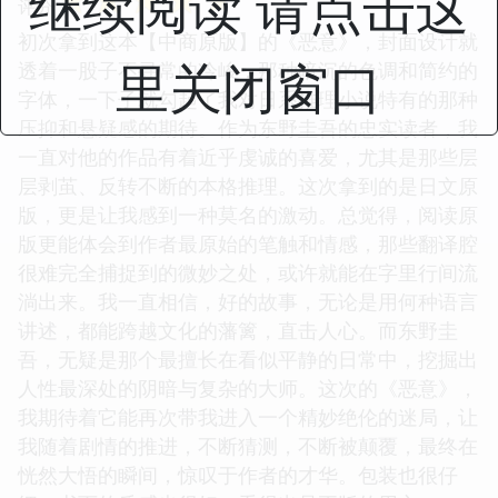
继续阅读 请点击这
评分
初次拿到这本【中商原版】的《恶意》，封面设计就
里关闭窗口
透着一股子不寻常的冷峻，那种暗沉的色调和简约的
字体，一下子就勾起了我对日系推理小说特有的那种
压抑和悬疑感的期待。作为东野圭吾的忠实读者，我
一直对他的作品有着近乎虔诚的喜爱，尤其是那些层
层剥茧、反转不断的本格推理。这次拿到的是日文原
版，更是让我感到一种莫名的激动。总觉得，阅读原
版更能体会到作者最原始的笔触和情感，那些翻译腔
很难完全捕捉到的微妙之处，或许就能在字里行间流
淌出来。我一直相信，好的故事，无论是用何种语言
讲述，都能跨越文化的藩篱，直击人心。而东野圭
吾，无疑是那个最擅长在看似平静的日常中，挖掘出
人性最深处的阴暗与复杂的大师。这次的《恶意》，
我期待着它能再次带我进入一个精妙绝伦的迷局，让
我随着剧情的推进，不断猜测，不断被颠覆，最终在
恍然大悟的瞬间，惊叹于作者的才华。包装也很仔