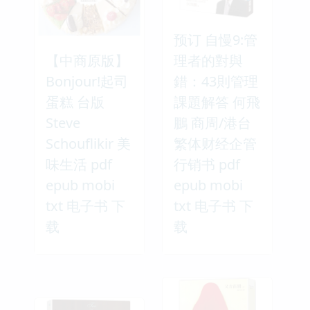
预订 自慢9:管
【中商原版】
理者的對與
Bonjour!起司
錯：43則管理
蛋糕 台版
課題解答 何飛
Steve
鵬 商周/港台
Schouflikir 美
繁体财经企管
味生活 pdf
行销书 pdf
epub mobi
epub mobi
txt 电子书 下
txt 电子书 下
载
载