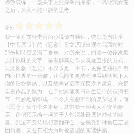
极致演绎，一场关于人性深渊的探索，一场让我看完
之后，久久不能平静的思考。
☆
☆
☆
☆
☆
评分
我一直对东野圭吾的小说情有独钟，特别是当这本
【中商原版】的《恶意》日文原版出现在我面前时，
那份期待更是溢于言表。对我来说，阅读一位作家最
原汁原味的文字，是理解其创作灵魂最直接的方式。
日文原版《恶意》不仅仅是一本书，更像是通往作者
内心世界的一扇窗，让我能够更清晰地看到他笔下人
物的细微情感，以及故事背后更深层次的寓意。东野
圭吾作品的魅力，在于他总能将日常生活中的点滴细
节，巧妙地编织成一个令人意想不到的复杂谜团，而
《恶意》这个书名本身，就带着一种令人不安的暗
示，仿佛预示着一场关于人性深处最原始冲动的较
量。我迫不及待地想要翻开它，去感受那种被层层谜
团包裹，又在真相大白时被震撼的阅读快感。