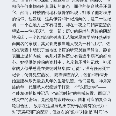
相信任何事物都有其原初的形态，而他的使命就是还原
它。然而，钟楼的倒塌和骸骨的出现，打破了他对秩序
的信仰。他发现，这具骸骨和日记指向的，是二十世纪
初，一个在地方上享有盛誉、却在一夜之间销声匿迹的
望族——“神乐氏”。 第一部：历史的裂缝与家族的阴影
神乐氏，一个以精湛的钟表工艺和对星象学的狂热研究
而闻名的家族，其兴衰史被当地人视为一种“诅咒”。佐
伯在调查中结识了当地图书馆的研究员藤泽静香。静香
表面上温和内敛，实则对家族历史有着近乎病态的好奇
心。她提供给佐伯的资料中，充斥着矛盾的记载：神乐
家的人似乎总是在关键时刻集体“迁徙”，没有任何死亡
记录，仿佛凭空蒸发。 随着调查深入，佐伯和静香开
始重建神乐氏最后几年的生活轨迹。他们发现，神乐家
族的每一代继承人都痴迷于打造一个“永恒之钟”——一
个能精确捕捉并记录下“命运时刻”的机械装置。而日记
残页中的密码，竟然是与该钟表设计图相对应的复杂齿
轮组合图。 故事在这里展现出东野作品特有的张力：
对“完美犯罪”的探究，但这次的“犯罪”对象是“时间”本