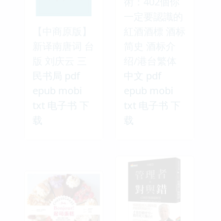
術：402個你
一定要認識的
【中商原版】
紅酒酒標 酒标
新译南唐词 台
简史 酒标介
版 刘庆云 三
绍/港台繁体
民书局 pdf
中文 pdf
epub mobi
epub mobi
txt 电子书 下
txt 电子书 下
载
载