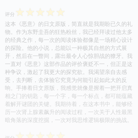
☆
☆
☆
☆
☆
评分
这本《恶意》的日文原版，简直就是我期盼已久的礼
物。作为东野圭吾的狂热粉丝，我已经拜读过他太多
的经典之作，每一次的阅读体验都像是一场精心设计
的探险。他的小说，总能以一种极其自然的方式展
开，然后在一瞥间，露出最令人心惊胆战的獠牙。我
一直对《恶意》这部作品的评价褒贬不一，但正是这
种争议，激起了我更大的探究欲。我渴望亲自去感
受，去判断，去体验它究竟为何能引起如此大的反
响。手捧着日文原版，我感觉就像是握着一把开启真
相之门的钥匙，每一个字，每一个标点，都可能蕴藏
着解开谜团的关键。我期待着，在这本书中，能够经
历一次肾上腺素飙升的阅读过程，一次关于人性最黑
暗角落的深度挖掘，一次对我思维逻辑极限的挑战。
☆
☆
☆
☆
☆
评分