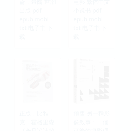
崙．希爾 世潮
电影 繁体中文
出版 pdf
小说书 pdf
epub mobi
epub mobi
txt 电子书 下
txt 电子书 下
载
载
正版：比雅
预售 另一種影
克．霍格里森
像敘事：一個
《產品設計的
可能的攝影理