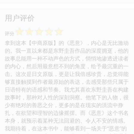
用户评价
☆
☆
☆
☆
☆
评分
拿到这本【中商原版】的《恶意》，内心是无比激动
的。我一直以来都是东野圭吾作品的深度拥趸，他的
故事总能用一种不动声色的方式，悄悄地渗透进读者
的内心，然后用最意想不到的角度，给予最沉重的一
击。这次是日文原版，更是让我倍感珍贵，总觉得能
够直接触摸到作者最原始的表达，去感受那些只属于
日语特有的语感和节奏。我尤其喜欢东野圭吾在构建
故事时，那种对人性的深刻洞察。他笔下的人物，很
少有绝对的善恶之分，更多的是在现实的洪流中挣
扎，在欲望和理智的边缘摇摆。而《恶意》这个书名
本身，就预示着某种无法回避的、令人不安的情感。
我期待着，在这本书中，能够看到一场关于“恶意”的