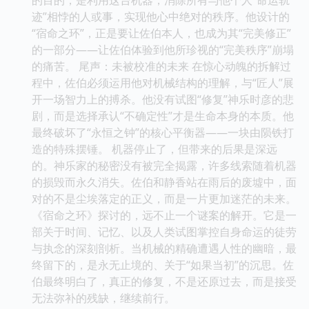
迹”相悖的人或事，实现他心中绝对的秩序。他设计的
“宿命之环”，正是要让佐伯本人，也成为其“完美修正”
的一部分——让佐伯体验到他所珍视的“完美秩序”崩塌
的痛苦。 尾声：未被校准的未来 在惊心动魄的拆解过
程中，佐伯必须运用他对机械结构的理解，与“匠人”展
开一场智力上的搏杀。他没有试图“修复”神乐时彦的悲
剧，而是选择承认“不确定性”才是生命本身的本质。他
最终破坏了“永恒之钟”的核心平衡器——一块由陨铁打
造的特殊摆锤。 机器停止了，但带来的后果是深远
的。神乐家的秘密没有被完全揭露，许多线索随着机器
的损毁而永久消失。佐伯和静香站在雨后的废墟中，面
对的不是尘埃落定的正义，而是一片更加迷茫的未来。
《宿命之环》探讨的，远不止一个谜案的解开。它是一
部关于时间、记忆、以及人类试图掌控自身命运的徒劳
与执念的深刻剖析。当机械的精确遭遇人性的幽暗，最
终留下的，是永无止境的、关于“如果当初”的沉思。佐
伯最终明白了，真正的修复，不是还原过去，而是接受
无法弥补的残缺，继续前行。