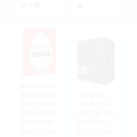
书 下载
载
餐桌上的語言
學家:從菜單看
【台版书】S.
全球飲食文化
希修斯之船 忒
史 饮食餐饮文
休斯之船 台版
化史/港台繁
繁体收藏盒J.J.
体中文书 pdf
亞伯拉罕 pdf