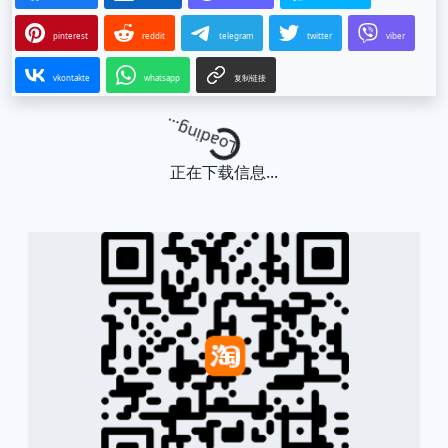
pinterest
reddit
telegram
twitter
viber
vkontakte
whatsapp
复制链接
Loading...
正在下载信息...