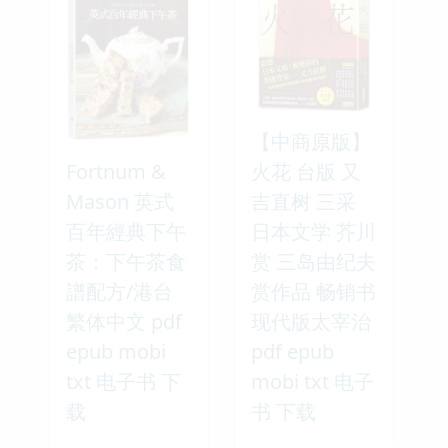
【中商原版】
Fortnum &
火花 台版 又
Mason 英式
吉直树 三采
百年經典下午
日本文学 芥川
茶：下午茶食
赏 三岛由纪夫
譜配方/港台
赏作品 畅销书
繁体中文 pdf
现代版太宰治
epub mobi
pdf epub
txt 电子书 下
mobi txt 电子
载
书 下载