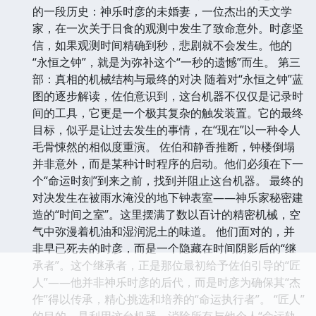
的一段历史：神乐时彦的未婚妻，一位杰出的天文学
家，在一次关于日食的观测中发生了致命意外。时彦坚
信，如果观测时间精确到秒，悲剧就不会发生。他的
“永恒之钟”，就是为弥补这个“一秒的遗憾”而生。 第三
部：真相的机械结构与最终的对决 随着对“永恒之钟”蓝
图的逐步解读，佐伯意识到，这台机器不仅仅是记录时
间的工具，它更是一个极其复杂的触发装置。它的最终
目标，似乎是让过去发生的事情，在“现在”以一种令人
毛骨悚然的相似度重演。 佐伯和静香推断，钟楼倒塌
并非意外，而是某种计时程序的启动。他们必须在下一
个“命运时刻”到来之前，找到并阻止这台机器。 最终的
对决发生在被雨水淹没的地下钟表室——神乐家秘密建
造的“时间之室”。这里摆满了数以百计的精密机械，空
气中弥漫着机油和湿润泥土的味道。 他们面对的，并
非早已死去的时彦，而是一个隐藏在时间阴影后的“继
承者”。这个继承者，正是那位最初给予佐伯引导的“匠
人”——他并非神乐时彦的后代，而是时彦为确保其“杰
作”得以传承，精心挑选和培养的“命运执行者”。 “匠人”
的目的，是利用这台机器，消除所有与他个人“命运轨