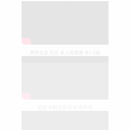
東野圭吾 惡意 多人有聲書 笫1-5集
恶意 东野圭吾 听书 有声书