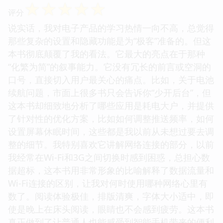
☆
☆
☆
☆
☆
评分
说实话，我对电子产品的学习热情一向不高，总觉得
那些复杂的设置和隐藏功能是为“极客”准备的。但这
本书彻底颠覆了我的看法。它最大的亮点在于那种
“化繁为简”的叙事能力。它没有冗长的前言或空洞的
口号，直接切入用户最关心的痛点。比如，关于电池
续航问题，市面上很多书只会告诉你“少开后台”，但
这本书却细致地分析了哪些应用是耗电大户，并提供
了针对性的优化方案，比如如何调整推送频率，如何
设置屏幕休眠时间，这些都是我以前从未想过要去调
整的细节。我特别喜欢它讲解网络连接的部分，以前
我经常在Wi-Fi和3G之间切换时感到困惑，总担心数
据超标，这本书用非常形象的比喻解释了数据流量和
Wi-Fi连接的区别，让我对何时使用哪种网络心里有
数了。阅读体验极佳，排版清爽，字体大小适中，即
使是晚上在床头阅读，眼睛也不会感到疲劳。这本书
真正做到了让普通人也能感受到智能手机带来的便利