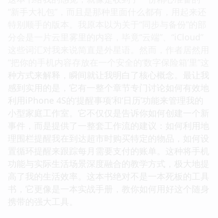
“新手大礼包”，而且是那种里面什么都有，用起来还
特别顺手的版本。我原本以为关于“同步与备份”的部
分会是一片云里雾里的内容，毕竟“云端”、“iCloud”
这些词汇对我来说简直是外星语。然而，作者居然用
“把你的手机内容存放在一个安全的‘数字保险箱’里”这
种方式来解释，瞬间就让我明白了核心概念。最让我
感到实用的是，它有一整个章节专门讨论如何有效地
利用iPhone 4S的‘提醒事项’和‘日历’功能来管理我的
小型家庭工作室。它不仅仅是告诉你如何创建一个新
事件，而是提供了一整套工作流的建议：如何利用地
理围栏提醒我在到达超市时购买特定的物品，如何设
置循环提醒来跟踪每月需要支付的账单。这种将手机
功能与实际生活场景深度融合的教学方式，极大地提
高了我的生活效率。这本书绝对不是一本死板的工具
书，它更像是一本实战手册，教你如何用好这个随身
携带的强大工具。