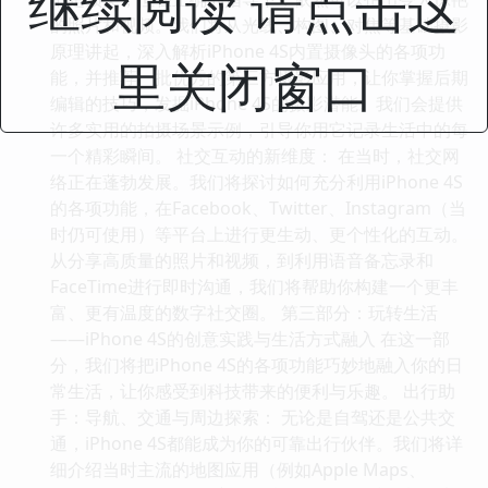
继续阅读 请点击这
的照片和视频。我们将从光线、构图、对焦等基础摄影
原理讲起，深入解析iPhone 4S内置摄像头的各项功
里关闭窗口
能，并推荐一批优秀的第三方摄影应用，让你掌握后期
编辑的技巧，发掘iPhone 4S的摄影潜能。我们会提供
许多实用的拍摄场景示例，引导你用它记录生活中的每
一个精彩瞬间。 社交互动的新维度： 在当时，社交网
络正在蓬勃发展。我们将探讨如何充分利用iPhone 4S
的各项功能，在Facebook、Twitter、Instagram（当
时仍可使用）等平台上进行更生动、更个性化的互动。
从分享高质量的照片和视频，到利用语音备忘录和
FaceTime进行即时沟通，我们将帮助你构建一个更丰
富、更有温度的数字社交圈。 第三部分：玩转生活
——iPhone 4S的创意实践与生活方式融入 在这一部
分，我们将把iPhone 4S的各项功能巧妙地融入你的日
常生活，让你感受到科技带来的便利与乐趣。 出行助
手：导航、交通与周边探索： 无论是自驾还是公共交
通，iPhone 4S都能成为你的可靠出行伙伴。我们将详
细介绍当时主流的地图应用（例如Apple Maps、