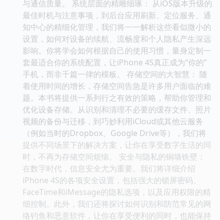
与通信质量。 系统层面的精雕细琢： 从iOS版本升级的
最佳时机与注意事项，到后台应用刷新、定位服务、通
知中心的精细化管理，我们将一一解析这些看似微小的
设置，如何对设备的续航、流畅度和个人隐私产生深远
影响。你将学会如何根据自己的使用习惯，量身定制一
套最适合你的系统配置，让iPhone 4S真正成为“你的”
手机，而非千篇一律的模板。 存储空间的大智慧： 随
着使用时间的增长，存储空间告急是许多用户面临的难
题。本书将提供一系列行之有效的策略，帮助你管理和
优化设备存储。从识别和清理不必要的缓存文件、照片
视频的备份与迁移，到巧妙利用iCloud或其他云服务
（例如当时的Dropbox、Google Drive等），我们将
提供不同场景下的解决方案，让你在享受数字生活的同
时，不再为存储空间烦恼。 安全与隐私的铜墙铁壁：
在数字时代，信息安全尤为重要。我们将详细介绍
iPhone 4S的各项安全设置，包括强大的锁屏密码、
FaceTime和iMessage的隐私选项，以及应用权限的精
细控制。此外，我们还将探讨如何识别和防范常见的网
络钓鱼和恶意软件，让你在享受便利的同时，也能保持