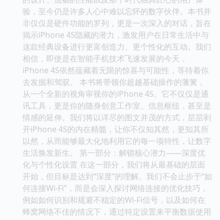
验，至今仍是许多人心中难以忘怀的数字伙伴。本书并
非仅仅是硬件功能的罗列，更是一次深入的对话，旨在
揭示iPhone 4S隐藏的潜力，激发用户在日常生活中与
这款经典设备进行更富创造力、更个性化的互动。我们
相信，即使是在智能手机技术飞速发展的今天，
iPhone 4S依然蕴藏着无限的惊喜与可能性，等待着你
去发掘和驾驭。 本书将带领你超越基础操作的藩篱，
从一个全新的视角审视你的iPhone 4S。它不仅仅是通
讯工具，更是你的随身创意工作室、信息枢纽，甚至是
情感的延伸。我们将以详尽的图文并茂的方式，层层剥
开iPhone 4S的内在精髓，让你不仅知其然，更知其所
以然，从而能够最大化地利用它的每一项特性，让数字
生活焕发新生。 第一部分：解锁核心潜力——深度优
化与个性化设置 在这一部分，我们将从最基础的层面
开始，但目标是达到“深度”的理解。我们不会止步于“如
何连接Wi-Fi”，而是会深入探讨网络连接的优化技巧，
例如如何识别和规避不稳定的Wi-Fi信号，以及如何在
蜂窝网络不佳的情况下，通过特定设置来平衡数据使用