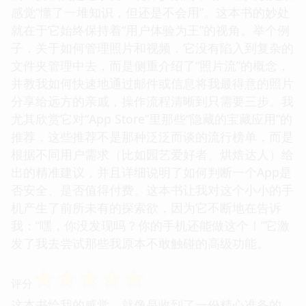
感觉“懂了一堆知识，但还是不会用”。这本书的妙处
就在于它始终保持着“用户体验为王”的视角。举个例
子，关于如何管理照片和视频，它没有陷入到复杂的
文件夹管理中去，而是侧重介绍了“照片流”的概念，
并教我如何快速地通过邮件或信息将我最得意的照片
分享给远方的亲戚，操作流程清晰到只需要三步。我
尤其欣赏它对“App Store”里那些“隐藏的宝藏应用”的
推荐，这些推荐不是那种泛泛而谈的流行榜单，而是
根据不同用户需求（比如园艺爱好者、烘焙达人）给
出的精准建议，并且详细说明了如何判断一个App是
否安全、是否值得付费。这本书让我对这个小小的手
机产生了前所未有的探索欲，因为它不断地在告诉
我：“嘿，你没发现吗？你的手机还能做这个！”它激
发了我去尝试那些我原本不敢触碰的高级功能。
☆
☆
☆
☆
☆
评分
这本书给我的感觉，就像是收到了一份精心准备的