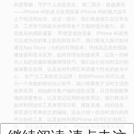
高度警惕，守护个人信息安全。 第二部分：超越通讯
——iPhone 4S的多元应用探索 iPhone 4S的魅力远不
止于电话和短信。在这一部分，我们将发掘它在日常生
活、工作学习和娱乐休闲等各个方面的强大能力。 影
音娱乐的视听盛宴： 即使是老款设备，iPhone 4S依然
可以成为你的掌上影院和音乐厅。我们将深入探讨如何
通过App Store（当时的可用版本）寻找高品质的视频
播放器和音乐应用，如何管理你的媒体库，以及一些鲜
为人知的音频和视频增强技巧。我们会介绍当时流行的
媒体聚合应用，以及如何利用它来搭建个性化的娱乐中
心。 生产力工具的灵活运用： 你的iPhone 4S可以成
为一个高效的移动办公助手。我们将聚焦于当时主流的
效率应用，例如邮件客户端的进阶设置，日历和提醒事
项的深度整合，以及笔记应用的创意用法。我们将演示
如何利用这些工具来管理日程、捕捉灵感、组织信息，
甚至进行简单的文档编辑。还会介绍一些当时流行的跨
平台协作工具，以及如何利用iPhone 4S与它们协同工
作。 摄影摄像的艺术之旅： iPhone 4S的摄像头虽然
不是顶尖，但在正确的指导下，依然可以拍出令人惊艳