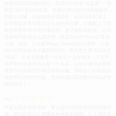
有那些高深莫测的词汇，取而代之的是“点这里”、“滑
那里”这样直白的指导。我最欣赏的是它对基础操作
的耐心讲解，比如如何设置邮件、如何同步联系人，
这些看似简单却常常让人抓狂的步骤，它都配上了清
晰的截图和详尽的步骤说明。更让我惊喜的是，它不
是那种只教你怎么用的书，而是告诉你“为什么”要这
么做。比如，它会解释App Store的运行逻辑，让你
明白应用是如何下载和管理的，而不是生硬地让你点
“安装”。这本书就像是一个耐心十足的朋友，手把手
地带着你探索手机的每一个角落，让你从最初的畏惧
转变为对新科技的掌控感和乐趣。我现在已经能熟练
地使用它的拍照功能，拍出比我以前的数码相机还要
棒的照片了！
☆
☆
☆
☆
☆
评分
市面上很多同类书籍，要么是针对特定软件的深度评
测，要么就是过于侧重硬件参数的堆砌，让人读完后