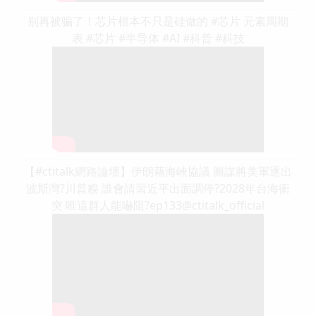
别再被骗了！芯片根本不只是硅做的 #芯片 元素周期
表 #芯片 #半导体 #AI #科普 #科技
【#ctitalk網路論壇】伊朗藉海峽協議 圖謀將美軍逐出
波斯灣?川普糗 誰會請習近平出面調停?2028年台海衝
突 唯這群人能嚇阻?ep133@ctitalk_official