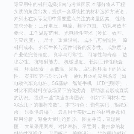
际应用中的材料选择指南与考量因素 本部分将从工程
实践的角度出发，提供一套系统性的材料选择方法论，
并列出在实际应用中需要重点关注的考量因素。 性能
需求分析： 工作电压、电流、频率范围。 功耗与效率
要求。 工作温度范围。 光电特性需求（波长、效率、
响应速度）。 尺寸、重量限制。 成本与可制造性： 原
材料成本。 外延生长与器件制备的复杂性。 成熟度与
产业链完善程度。 良率与可靠性。 可靠性与寿命： 热
稳定性。 抗辐射能力。 机械强度。 长期工作性能衰
减。 环境因素： 高低温、湿度、腐蚀性环境下的适应
性。 案例研究与对比分析： 通过具体的应用场景（如
电动汽车充电桩、5G基站、智能手机、LED照明等），
对比不同材料在该场景下的优劣势，帮助读者形成直观
的认识。 提供一些“快速参考图表”，例如“不同材料在
XX应用下的推荐指数”。 本书特色： 聚焦实用，拒绝冗
余： 只提供最核心、最常用于实际工作的材料参数和
应用分析，避免大量理论推导。 图文并茂，直观易
懂： 大量采用图表、对比表格、示意图，将抽象的材
料特性可视化。 应用驱动，关联设计： 始终围绕材料