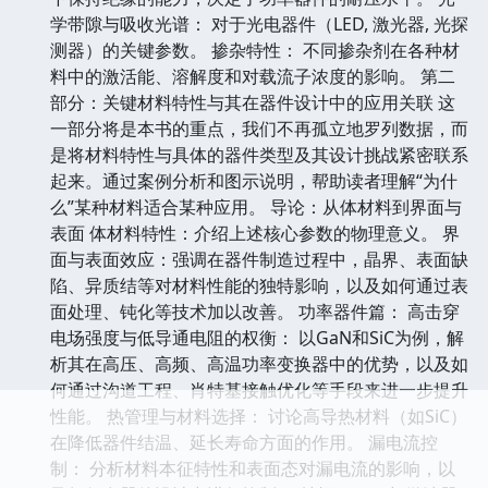
学带隙与吸收光谱： 对于光电器件（LED, 激光器, 光探
测器）的关键参数。 掺杂特性： 不同掺杂剂在各种材
料中的激活能、溶解度和对载流子浓度的影响。 第二
部分：关键材料特性与其在器件设计中的应用关联 这
一部分将是本书的重点，我们不再孤立地罗列数据，而
是将材料特性与具体的器件类型及其设计挑战紧密联系
起来。通过案例分析和图示说明，帮助读者理解“为什
么”某种材料适合某种应用。 导论：从体材料到界面与
表面 体材料特性：介绍上述核心参数的物理意义。 界
面与表面效应：强调在器件制造过程中，晶界、表面缺
陷、异质结等对材料性能的独特影响，以及如何通过表
面处理、钝化等技术加以改善。 功率器件篇： 高击穿
电场强度与低导通电阻的权衡： 以GaN和SiC为例，解
析其在高压、高频、高温功率变换器中的优势，以及如
何通过沟道工程、肖特基接触优化等手段来进一步提升
性能。 热管理与材料选择： 讨论高导热材料（如SiC）
在降低器件结温、延长寿命方面的作用。 漏电流控
制： 分析材料本征特性和表面态对漏电流的影响，以