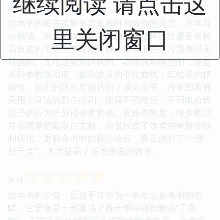
继续阅读 请点击这
☆
☆
☆
☆
☆
评分
这本书的图表质量简直是教科书级别的典范。在半导
里关闭窗口
体领域，抽象的概念和复杂的三维结构往往需要依赖
高质量的可视化来辅助理解。这本书在这方面做得无
可挑剔。无论是能带结构图、晶格振动模型图，还是
各种参数随温度、掺杂浓度的变化曲线，其线条的精
确性、色彩的区分度都达到了顶尖水平。很多图表都
采用了高清的彩色印刷，使得不同能级、不同电荷载
流子的行为区分得非常明确。更难得的是，很多图示
并非简单的截取自文献，而是经过了作者的重新绘制
和优化，更贴合书中的核心论点，真正做到了“一图
胜千言”，大大提高了信息传递的效率。
☆
☆
☆
☆
☆
评分
这本书的价值，远超乎其作为一本专业参考书的范
畴，它更像是一部凝练了数十年科研智慧的“工具