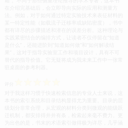
箱”。不同于那些侧重理论推导的学术专著，这本书
在介绍完基础后，会立即导向实际的应用和测量方
法。例如，对于如何通过特定实验技术来表征材料的
某一特定性能（如载流子迁移率或缺陷密度），书中
都有详尽的步骤描述和潜在的误差分析。这种理论与
实践紧密结合的编排方式，让读者不仅停留在“知道
是什么”，还能进阶到“知道如何做”和“如何解读结
果”，这对于指导实验室工作和项目设计，具有不可
替代的指导价值。它无疑将成为我未来工作中一张常
驻桌面的参考利器。
☆
☆
☆
☆
☆
评分
对于我这样习惯于快速检索信息的专业人士来说，这
本书的索引系统和目录结构显得尤为重要。目录的层
级划分非常合理，从宏观的材料分类到微观的能级跃
迁机制，都安排得井井有条，检索起来毫不费力。更
为出色的是，书末的术语索引做得极为详尽，几乎涵