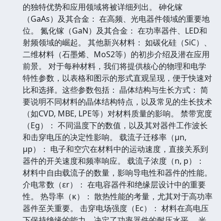
的独特优势和应用领域将被详细列出。 砷化镓
（GaAs）及其合金： 在高频、光电器件领域的重要地
位。 氮化镓（GaN）及其合金： 在功率器件、LED和
射频领域的崛起。 其他新兴材料： 如碳化硅（SiC）、
二维材料（石墨烯、MoS2等）的初步介绍及潜在应用
前景。 对于每种材料，我们将提供核心的物理和电学
特性参数，以表格和图示的形式直观呈现，便于快速对
比和选择。这些参数包括： 晶体结构与生长方式： 简
要说明不同材料的晶体结构特点，以及常见的生长技术
（如CVD, MBE, LPE等）对材料质量的影响。 禁带宽度
（Eg）： 不同温度下的数值，以及其对器件工作波长
和击穿电压的决定性影响。 载流子迁移率（μn,
μp）： 电子和空穴在材料中的运动速度，直接关系到
器件的开关速度和频率响应。 载流子浓度（n, p）：
材料中自由载流子的数量，影响导电性和器件的性能。
介电常数（εr）： 在电容器件和绝缘层设计中的重要
性。 热导率（κ）： 散热性能的考量，尤其对于高功率
器件至关重要。 击穿电场强度（Ec）： 材料在高电压
下保持绝缘的能力，决定了功率器件的耐压水平。 光