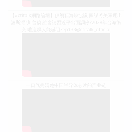
【#ctitalk網路論壇】伊朗藉海峽協議 圖謀將美軍逐出
波斯灣?川普糗 誰會請習近平出面調停?2028年台海衝
突 唯這群人能嚇阻?ep133@ctitalk_official
一口气捋清楚中国半导体芯片的产业链