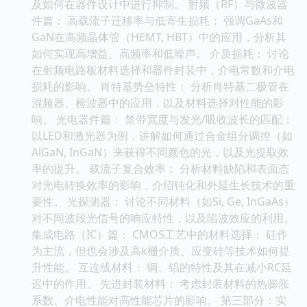
及如何在器件设计中进行抑制。 射频（RF）与微波器
件篇： 高载流子迁移率与低寄生损耗： 强调GaAs和
GaN在高频晶体管（HEMT, HBT）中的应用，分析其
如何实现高增益、高频率和低噪声。 介质损耗： 讨论
在射频电路板材料选择和器件封装中，介电常数和介电
损耗的影响。 肖特基势垒特性： 分析肖特基二极管在
混频器、检波器中的应用，以及材料选择对性能的影
响。 光电器件篇： 禁带宽度与发光/吸收波长的匹配：
以LED和激光器为例，讲解如何通过合金组分调控（如
AlGaN, InGaN）来获得不同颜色的光，以及光提取效
率的提升。 载流子复合效率： 分析材料缺陷和表面态
对光电转换效率的影响，介绍钝化和外延生长技术的重
要性。 光探测器： 讨论不同材料（如Si, Ge, InGaAs）
对不同波段光信号的响应特性，以及陷波效应的利用。
集成电路（IC）篇： CMOS工艺中的材料选择： 硅作
为主流，但也会涉及高k栅介质、应变硅等技术如何提
升性能。 互连线材料： 铜、铝的特性及其在减小RC延
迟中的作用。 先进封装材料： 考虑封装材料的热膨胀
系数、介电性能对高性能芯片的影响。 第三部分：实