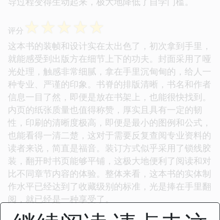
导过程变得生动起来，极大地降低了自学门槛。
☆
☆
☆
☆
☆
评分
这本书的装帧和设计实在太出色了，初次拿到手里，
就能感受到出版方在细节上下的功夫。封面采用了哑
光处理，触感非常细腻，拿在手里沉甸甸的，给人一
种专业、严谨的印象。书脊的排版清晰，书名和作者
信息一目了然，即便是放在书架上，也能很快找到。
内页的纸张质量也值得称赞，厚实且具有一定的韧
性，印刷的清晰度极高，即便是最小的图例和公式，
也能看得一清二楚，这对于需要反复查阅专业资料的
读者来说，简直是福音。装订方式似乎采用了锁线胶
装，翻开时书页能够平铺，这极大地便利了阅读和对
比不同章节内容的体验。整体来看，这本书的实体制
作水平已经达到了收藏级别的标准，光是捧在手里翻
阅，就已经是一种享受了。