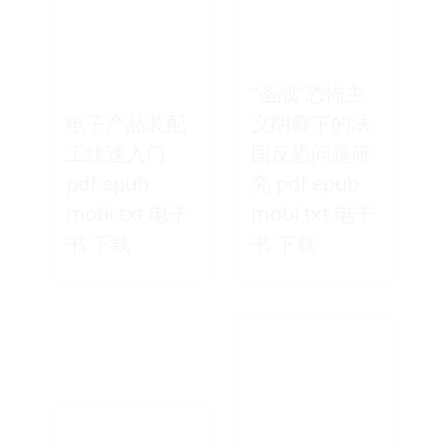
“圣战”恐怖主
电子产品装配
义阴霾下的法
工快速入门
国反恐问题研
pdf epub
究 pdf epub
mobi txt 电子
mobi txt 电子
书 下载
书 下载