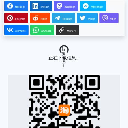
facebook
linkedin
mastodon
messenger
pinterest
reddit
telegram
twitter
viber
vkontakte
whatsapp
复制链接
Loading...
正在下载信息...