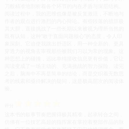
刀般精准地剖析着各个环节的内在矛盾与深层结构。
阅读过程中，我的思维也像是被反复激活，不断地与
作者的观点进行激烈的内心辩论。有些段落的措辞极
其大胆，直接挑战了一些长期以来被视为理所当然的
既有认知，这种“敢于直面问题核心”的态度，令人印
象深刻。它迫使我跳出舒适区，用一种全新的、更具
穿透力的视角去审视那些被我们习以为常的现象。这
种思想上的碰撞，远比单纯接收信息更有价值，它让
阅读变成了一场主动的、充满挑战的智力探险。读完
之后，脑海中不再是简单的结论，而是交织着无数思
考的线索和亟待解决的疑问，这是极高层次的阅读体
验。
☆
☆
☆
☆
☆
评分
这本书的叙事节奏把握得极其精准，起承转合之间，
仿佛有一位技艺高超的指挥家在掌控着整部作品的脉