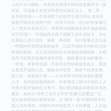
人的汗水与牺牲。本章旨在展现中国科技发展并非一蹴
而就，而是建立在坚实而艰苦的基石之上。 第二章：
改革的浪潮——开放视野下的技术引进与消化 改革开
放是中国历史进程中的一次伟大转折，也为科技发展注
入了前所未有的活力。本章将详细阐述改革开放政策如
何打开国门，中国如何从西方国家引进先进技术，并在
此基础上进行消化、吸收、再创新。我们将重点关注这
一时期科技管理体制的改革，以及市场经济对科研活动
带来的影响。从引进消化到自主研发的艰难探索，从模
仿学习到逐步超越的成长历程，都将通过生动的案例一
一呈现。本章将强调，开放并非意味着放弃自主，而是
以更加开放的心态，吸收全球智慧，服务于自身发展。
第三章：创新的引擎——人才培养与科研体系的重塑
人才，是科技创新的根本。本章将深入探讨中国在人才
培养方面所做的巨大努力。我们将回顾高等教育体系的
建设，如何从“培养工农兵大学生”到建立起覆盖广泛、
层次多样的现代教育体系。从“两弹一星”时期对留学归
国人才的渴求，到新时代对创新型人才的重视，人才战