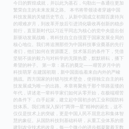
今日的辉煌成就，并以此为基石，勾勒出一条通往更加
繁荣自主的未来发展之路。 本书将带领读者穿越中国
科技发展的关键历史节点，从新中国成立初期百废待兴
的艰难岁月，到改革开放后引进消化吸收再创新的稳步
前行，直至新时代以习近平同志为核心的党中央提出创
新驱动发展战略，将科技自立自强置于国家发展全局的
核心地位。我们将追溯那些为中国科技事业奠基的先行
者们，他们如何在资源匮乏、技术落后的条件下，凭借
坚韧不拔的毅力与对科学的无限热爱，默默耕耘，播下
希望的种子。 第一章：基石的奠定——艰苦岁月中的
科技萌芽 在建国初期，新中国面临着来自内外的严峻
挑战。西方国家的封锁与技术壁垒，使得独立自主的科
技发展成为唯一的出路。本章将聚焦于那个筚路蓝缕的
年代，讲述老一辈科学家们如何从零开始，在极端艰苦
的条件下，白手起家，建立起中国初步的工业和国防科
技体系。我们将深入探讨“两弹一星”精神的诞生，这不
仅仅是技术上的突破，更是中国人民不屈意志和集体智
慧的象征。从国防科技到基础科研，从重工业体系的搭
建到农业技术的改良，每一个微小的进步都凝聚着无数