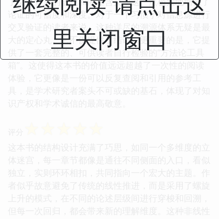
继续阅读 请点击这
了文本背后的语境和潜在含义，这一点极大地增强了
论证的可信度和深度。对于一个习惯于对信息源进行
交叉验证的读者来说，这种详尽的溯源体系无疑是最
里关闭窗口
大的定心丸。它不仅提供了结论，更重要的是，它提
供了一套完整的、可供读者自行检验的“方法论工具
箱”。这使得这本书的价值远远超越了一次性的阅读
体验，它更像是一份可以反复查阅和引用的参考工
具，是学术研究者案头不可或缺的基石，体现了对知
识产权和学术诚信的最高敬意。
☆
☆
☆
☆
☆
评分
这本书的结构设计充满了巧思，如同一个多维度的立
体迷宫，每一章节都像是通往不同侧面的入口，看似
独立，实则环环相扣，共同指向一个宏大的主题。作
者似乎故意避免了传统的线性推进，而是采用了螺旋
上升的模式，在不同的论述层级间进行穿梭和回溯，
但每一次回归，都会带来新的理解维度。这种非线性