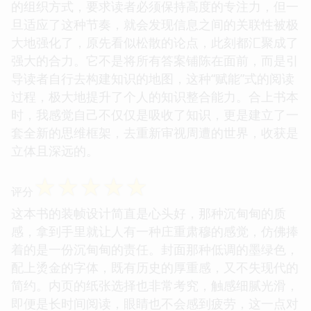
的组织方式，要求读者必须保持高度的专注力，但一
旦适应了这种节奏，就会发现信息之间的关联性被极
大地强化了，原先看似松散的论点，此刻都汇聚成了
强大的合力。它不是将所有答案铺陈在面前，而是引
导读者自行去构建知识的地图，这种“赋能”式的阅读
过程，极大地提升了个人的知识整合能力。合上书本
时，我感觉自己不仅仅是吸收了知识，更是建立了一
套全新的思维框架，去重新审视周遭的世界，收获是
立体且深远的。
☆
☆
☆
☆
☆
评分
这本书的装帧设计简直是心头好，那种沉甸甸的质
感，拿到手里就让人有一种庄重肃穆的感觉，仿佛捧
着的是一份沉甸甸的责任。封面那种低调的墨绿色，
配上烫金的字体，既有历史的厚重感，又不失现代的
简约。内页的纸张选择也非常考究，触感细腻光滑，
即便是长时间阅读，眼睛也不会感到疲劳，这一点对