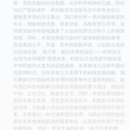
新、宽容失败的社会氛围。从对科学精神的弘扬，到对
知识产权的保护，再到政府在创新生态中的角色定位，
都将是本章的关注重点。我们将分析一系列激励政策的
出台，例如税收优惠、研发补贴、风险投资引导等，这
些政策如何有效地激发了企业的创新活力和个人的创新
热情。同时，本章也将探讨如何打破体制机制的束缚，
营造更加公平、开放、竞争的创新环境，让创新火花得
以自由绽放。 第六章：面向未来的远征——科技自立
自强与全球视野 展望未来，科技自立自强是中国实现
中华民族伟大复兴的必然选择。本章将深入分析中国在
后疫情时代、百年未有之大变局下的科技发展战略。我
们将探讨中国如何在全球科技竞争中占据有利地位，如
何通过科技创新解决国家发展面临的重大挑战，例如碳
中和、公共卫生、粮食安全等。同时，本章也将强调中
国并非孤立发展，而是坚持开放合作，积极参与全球科
技治理，为构建人类命运共同体贡献中国智慧和中国方
案。本章将以一种充满希望的笔调，勾勒出中国科技创
新在未来将继续扮演的重要角色，以及其对世界产生的
积极影响。 结语：星辰大海的征途 《东方巨龙的腾