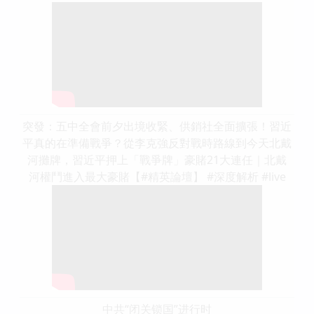
突發：五中全會前夕出境收緊、供銷社全面擴張！習近
平真的在準備戰爭？從李克強反對戰時路線到今天北戴
河攤牌，習近平押上「戰爭牌」豪賭21大連任｜北戴
河權鬥進入最大豪賭【#精英論壇】 #深度解析 #live
中共“闭关锁国”进行时