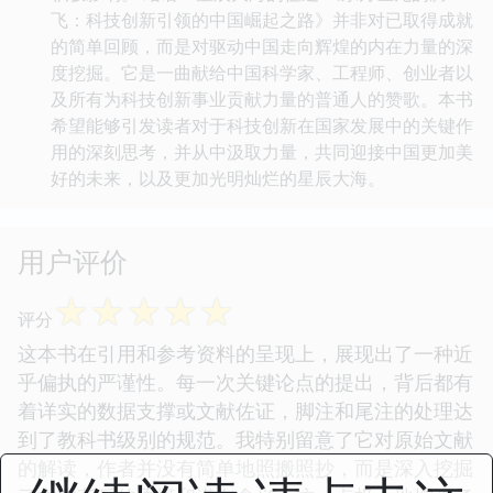
飞：科技创新引领的中国崛起之路》并非对已取得成就
的简单回顾，而是对驱动中国走向辉煌的内在力量的深
度挖掘。它是一曲献给中国科学家、工程师、创业者以
及所有为科技创新事业贡献力量的普通人的赞歌。本书
希望能够引发读者对于科技创新在国家发展中的关键作
用的深刻思考，并从中汲取力量，共同迎接中国更加美
好的未来，以及更加光明灿烂的星辰大海。
用户评价
☆
☆
☆
☆
☆
评分
这本书在引用和参考资料的呈现上，展现出了一种近
乎偏执的严谨性。每一次关键论点的提出，背后都有
着详实的数据支撑或文献佐证，脚注和尾注的处理达
到了教科书级别的规范。我特别留意了它对原始文献
的解读，作者并没有简单地照搬照抄，而是深入挖掘