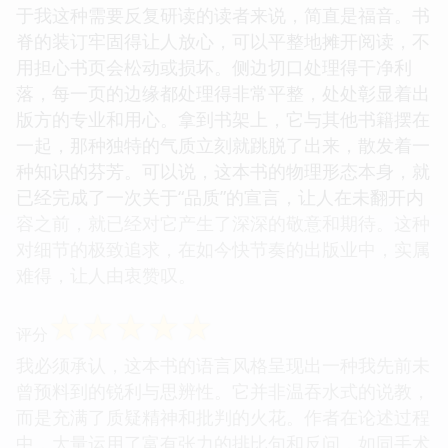
于我这种需要反复研读的读者来说，简直是福音。书
脊的装订牢固得让人放心，可以平整地摊开阅读，不
用担心书页会松动或损坏。侧边切口处理得干净利
落，每一页的边缘都处理得非常平整，处处彰显着出
版方的专业和用心。拿到书架上，它与其他书籍摆在
一起，那种独特的气质立刻就跳脱了出来，散发着一
种知识的芬芳。可以说，这本书的物理形态本身，就
已经完成了一次关于“品质”的宣言，让人在未翻开内
容之前，就已经对它产生了深深的敬意和期待。这种
对细节的极致追求，在如今快节奏的出版业中，实属
难得，让人由衷赞叹。
☆
☆
☆
☆
☆
评分
我必须承认，这本书的语言风格呈现出一种我先前未
曾预料到的锐利与思辨性。它并非温吞水式的说教，
而是充满了质疑精神和批判的火花。作者在论述过程
中，大量运用了富有张力的排比句和反问，如同手术