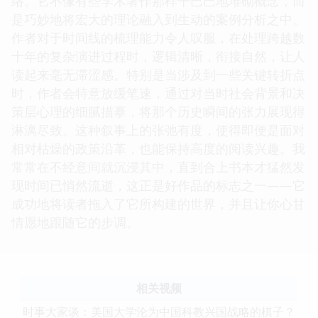
络。它不像有些学术著作那样干巴巴地堆砌概念，而
是巧妙地将宏大的理论融入到生动的案例分析之中。
作者对于时间线的梳理能力令人叹服，在处理跨越数
十年的复杂演进过程时，逻辑清晰，衔接自然，让人
读起来毫无滞涩感。特别是当涉及到一些关键转折点
时，作者会特意放缓笔速，通过对当时社会背景和决
策层心理的细腻描摹，将那个历史瞬间的张力展现得
淋漓尽致。这种叙事上的张弛有度，使得即便是面对
相对枯燥的政策沿革，也能保持高度的阅读兴趣。我
常常在不经意间就沉浸其中，直到合上书本才猛然发
现时间已悄然流逝，这正是好作品的标志之一——它
成功地将读者拖入了它所构建的世界，并且让你心甘
情愿地跟随它的步调。
相关视频
时事大家谈：美国大学沦为中国科教兴国战略的棋子？