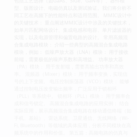
包括工艺选择（如GaAs、SiGe、GaN等）、器件模
型、版图设计、电磁仿真以及测试验证。我们将分析不
同工艺在高频下的性能特点和适用范围。 MMIC设计中
的关键技术： 重点阐述MMIC设计中涉及的关键技术，
如单片匹配网络设计、集成电感和电容、单片滤波器的
实现，以及电源管理和偏置电路的设计。 常用高频混
合集成电路模块： 介绍一些典型的高频混合集成电路
模块，例如： 低噪声放大器（LNA）模块： 用于接收
前端，需要极低的噪声系数和高增益。 功率放大器
（PA）模块： 用于发射端，需要高输出功率和高效
率。 混频器（Mixer）模块： 用于频率变换，实现信
号的上下变频。 电压控制振荡器（VCO）模块： 能够
通过控制电压改变输出频率，广泛应用于锁相环
（PLL）等系统中。 锁相环（PLL）模块： 用于频率合
成和信号锁定。 高频混合集成电路的应用实例： 结合
实际应用，展示高频混合集成电路在移动通信终端（如
手机、基站）、雷达系统、卫星通信、无线网络（Wi-
Fi, Bluetooth）等领域的具体应用，分析不同模块在高
频系统中的作用和价值。 第五篇：高频电路的仿真与