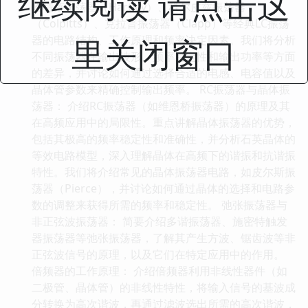
继续阅读 请点击这
哈特莱振荡器（Hartley）、科尔皮兹振荡器
（Colpitts）、克拉普振荡器（Clapp）等经典LC振荡
里关闭窗口
器的电路结构、工作原理和频率决定因素。我们将分析
不同振荡器在输出波形、频率稳定性和输出功率等方面
的差异，并讨论如何通过选择合适的电感、电容值以及
晶体管参数来精确控制输出频率。 RC振荡器与晶体振
荡器： 介绍RC振荡器（如维恩桥振荡器）的原理及其
在高频应用中的局限性。重点讲解晶体振荡器的优势，
包括其极高的频率稳定性和准确性，并分析石英晶体的
等效电路模型，深入理解晶体在高频下的谐振和抗谐振
特性。我们将介绍常见的晶体振荡器电路，如皮尔斯振
荡器（Pierce），并讨论如何通过晶体的选择和电路参
数的调整来获得所需的频率和稳定性。 弛张振荡器与
非正弦波振荡器： 简要介绍多谐振荡器、施密特触发
器振荡器等弛张振荡器，了解其产生方波、锯齿波等非
正弦波信号的原理，以及它们在特定应用中的作用。
倍频器的工作原理： 介绍倍频器利用非线性器件（如
二极管、晶体管）的非线性特性，将输入信号的基波成
分转换为高次谐波，再通过滤波选出所需的高次谐波，