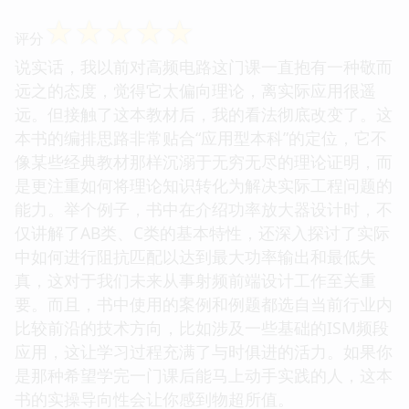
☆
☆
☆
☆
☆
评分
说实话，我以前对高频电路这门课一直抱有一种敬而
远之的态度，觉得它太偏向理论，离实际应用很遥
远。但接触了这本教材后，我的看法彻底改变了。这
本书的编排思路非常贴合“应用型本科”的定位，它不
像某些经典教材那样沉溺于无穷无尽的理论证明，而
是更注重如何将理论知识转化为解决实际工程问题的
能力。举个例子，书中在介绍功率放大器设计时，不
仅讲解了AB类、C类的基本特性，还深入探讨了实际
中如何进行阻抗匹配以达到最大功率输出和最低失
真，这对于我们未来从事射频前端设计工作至关重
要。而且，书中使用的案例和例题都选自当前行业内
比较前沿的技术方向，比如涉及一些基础的ISM频段
应用，这让学习过程充满了与时俱进的活力。如果你
是那种希望学完一门课后能马上动手实践的人，这本
书的实操导向性会让你感到物超所值。