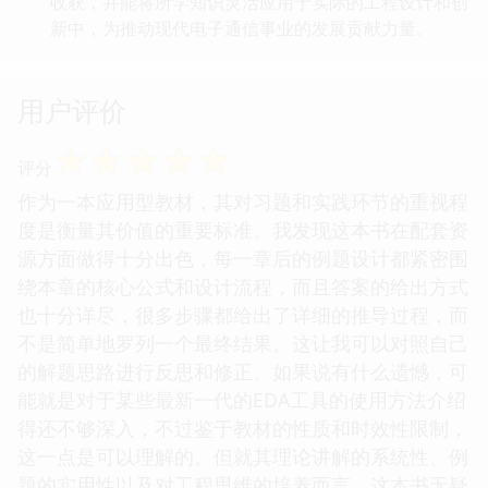
收获，并能将所学知识灵活应用于实际的工程设计和创
新中，为推动现代电子通信事业的发展贡献力量。
用户评价
☆
☆
☆
☆
☆
评分
作为一本应用型教材，其对习题和实践环节的重视程
度是衡量其价值的重要标准。我发现这本书在配套资
源方面做得十分出色，每一章后的例题设计都紧密围
绕本章的核心公式和设计流程，而且答案的给出方式
也十分详尽，很多步骤都给出了详细的推导过程，而
不是简单地罗列一个最终结果。这让我可以对照自己
的解题思路进行反思和修正。如果说有什么遗憾，可
能就是对于某些最新一代的EDA工具的使用方法介绍
得还不够深入，不过鉴于教材的性质和时效性限制，
这一点是可以理解的。但就其理论讲解的系统性、例
题的实用性以及对工程思维的培养而言，这本书无疑