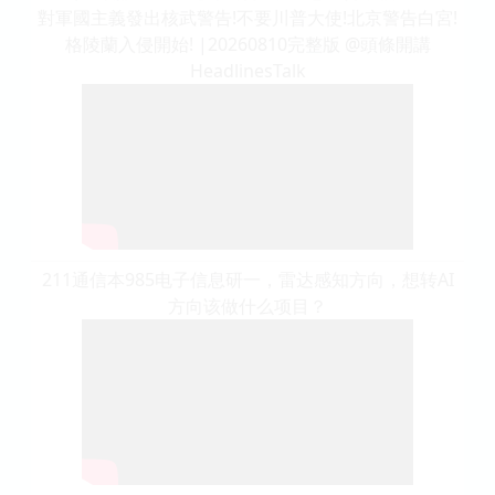
對軍國主義發出核武警告!不要川普大使!北京警告白宮!
格陵蘭入侵開始! |20260810完整版 @頭條開講
HeadlinesTalk
211通信本985电子信息研一，雷达感知方向，想转AI
方向该做什么项目？