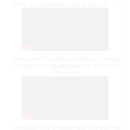
給大家 !｜19:30直播解盤 Mr.永年 李 2026 / 08 / 10
Live!南亞科.華邦電.旺宏飆漲停!我會賣出嗎?一綺聊股
一週年慶祝直播 #台股 #華邦電 #南亞科 #旺宏 #記憶
體 #台積電
【#頭條開講 LIVE】從伊朗脫身!逼急川普動核彈?中國