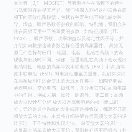
晶体管（BJT、MOSFET）等有源器件在高频下的特性
与低频时存在显著差异。我们将深入剖析这些器件在高
频下的等效电路模型，包括各种寄生电容和电感对跨
导、增益、噪声系数等参数的影响。特别地，我们会关
注在高频应用中至关重要的参数，如特征频率（fT,
fmax）、噪声系数、功率增益以及稳定性因子等，并
介绍如何根据这些参数选择合适的高频器件。 高频无
源元件选择与应用： 电阻、电容、电感在高频下的表
现也与低频时不同。例如，普通电阻在高频下会表现出
电感特性，电容的高频等效串联电感（ESL）和高频等
效串联电阻（ESR）对电路性能至关重要。我们将探讨
在高频应用中适合使用的无源元件类型，如陶瓷电容、
薄膜电容、空心电感、磁珠等，并分析它们在高频电路
中的作用，例如去耦、滤波、调谐等。 第二篇：高频
放大器设计与分析 放大器是高频电路的核心组成部
分，无论是通信系统的发射端还是接收端，都离不开高
频放大器的支持。本篇将详细讲解各类高频放大器的设
计原理、工作特性和实现方法。 单管放大器的设计：
从最基本的单管放大器开始，我们将介绍不同组态（共