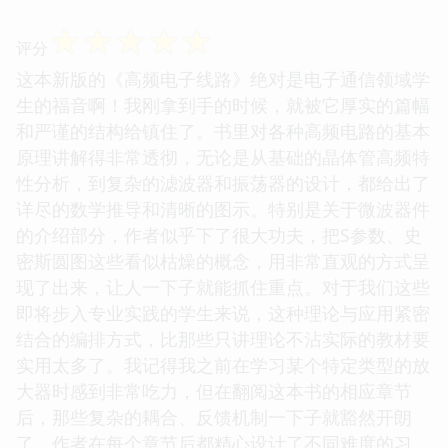
☆
☆
☆
☆
☆
评分
这本新版的《高频电子线路》绝对是电子通信领域学
生的福音啊！我刚拿到手的时候，就被它厚实的篇幅
和严谨的结构给镇住了。书里对各种高频电路的基本
原理讲解得非常透彻，无论是从基础的晶体管高频特
性分析，到复杂的滤波器和振荡器的设计，都给出了
详尽的数学推导和清晰的图示。特别是关于微波器件
的介绍部分，作者似乎下了很大功夫，把S参数、史
密斯圆图这些看似枯燥的概念，用非常直观的方式呈
现了出来，让人一下子就能抓住重点。对于我们这些
即将步入专业实践的学生来说，这种理论与应用紧密
结合的编排方式，比那些只讲理论不沾实际的教材要
实用太多了。我记得我之前在学习某个特定类型的放
大器时感到非常吃力，但在翻阅这本书的相应章节
后，那些复杂的耦合、反馈机制一下子就豁然开朗
了。作者在每个章节后都精心设计了不同难度的习