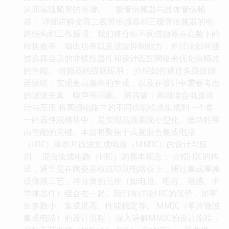
从而实现频率的倍增。 二极管倍频器与晶体管倍频
器： 详细讲解变容二极管倍频器和三极管倍频器的电
路结构和工作原理。我们将分析不同倍频器在高频下的
转换效率、输出功率以及谐波抑制能力，并讨论如何通
过选择合适的非线性器件和设计匹配网络来优化倍频器
的性能。 倍频器的级联应用： 介绍如何通过多级倍频
器级联，实现更高频率的生成，以及在设计中需要考虑
的谐波失真、噪声等问题。 第四篇：高频混合电路设
计与应用 将高频电路中的不同功能模块集成到一个单
一的器件或模块中，是实现高频系统小型化、低功耗和
高性能的关键。本篇将聚焦于高频混合集成电路
（HIC）和单片微波集成电路（MMIC）的设计与应
用。 混合集成电路（HIC）的基本概念： 介绍HIC的构
成，通常是在陶瓷基板或印刷电路板上，通过集成厚膜
或薄膜工艺，将分离的元件（如电阻、电容、电感、半
导体器件）组合在一起。我们将讨论HIC的优势，如寄
生参数小、集成度高、性能稳定等。 MMIC（单片微波
集成电路）的设计流程： 深入讲解MMIC的设计流程，