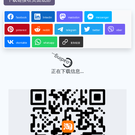
facebook
linkedin
mastodon
messenger
pinterest
reddit
telegram
twitter
viber
vkontakte
whatsapp
复制链接
Loading...
正在下载信息...