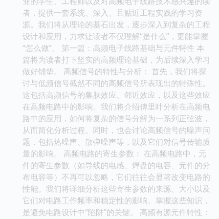
业的学生、工程师以及对高频电子线路技术感兴趣的读
者，提供一套系统、深入、且贴近工程实践的学习资
源。我们将从理论的基石出发，逐步深入到复杂的工程
设计和应用，力求让读者不仅理解“是什么”，更能掌握
“怎么做”。 第一篇：高频电子线路基础与元件特性 本
篇将为读者打下坚实的高频理论基础，为后续深入学习
做好铺垫。 高频信号的特性与分析： 首先，我们将探
讨与低频信号截然不同的高频信号所表现出的特殊性。
这包括高频信号的集肤效应、邻近效应，以及这些效应
在高频电路中的影响。我们将介绍傅里叶分析在高频电
路中的应用，如何将复杂的信号分解为一系列正弦波，
从而简化分析过程。同时，也会讨论高频信号的噪声问
题，包括热噪声、散弹噪声等，以及它们对信号传输质
量的影响。 高频电路的寄生参数： 在高频电路中，元
件的寄生参数（如导线的电感、焊盘的电容、元件的分
布电容等）不再可以忽略，它们往往会显著改变电路的
性能。我们将详细分析这些寄生参数的来源、大小以及
它们对电路工作频率和稳定性的影响。掌握这些知识，
是避免电路设计中“陷阱”的关键。 高频有源元件特性：