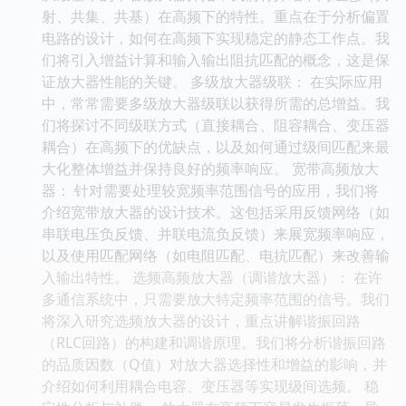
射、共集、共基）在高频下的特性。重点在于分析偏置
电路的设计，如何在高频下实现稳定的静态工作点。我
们将引入增益计算和输入输出阻抗匹配的概念，这是保
证放大器性能的关键。 多级放大器级联： 在实际应用
中，常常需要多级放大器级联以获得所需的总增益。我
们将探讨不同级联方式（直接耦合、阻容耦合、变压器
耦合）在高频下的优缺点，以及如何通过级间匹配来最
大化整体增益并保持良好的频率响应。 宽带高频放大
器： 针对需要处理较宽频率范围信号的应用，我们将
介绍宽带放大器的设计技术。这包括采用反馈网络（如
串联电压负反馈、并联电流负反馈）来展宽频率响应，
以及使用匹配网络（如电阻匹配、电抗匹配）来改善输
入输出特性。 选频高频放大器（调谐放大器）： 在许
多通信系统中，只需要放大特定频率范围的信号。我们
将深入研究选频放大器的设计，重点讲解谐振回路
（RLC回路）的构建和调谐原理。我们将分析谐振回路
的品质因数（Q值）对放大器选择性和增益的影响，并
介绍如何利用耦合电容、变压器等实现级间选频。 稳