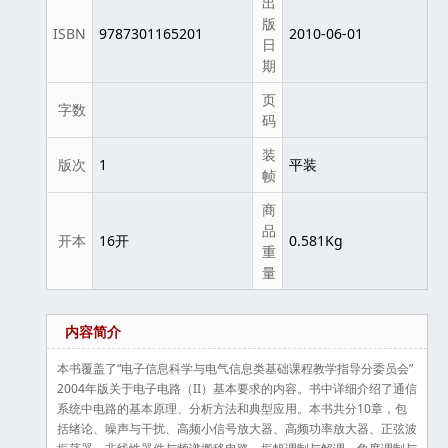
出
版
ISBN
9787301165201
2010-06-01
日
期
页
字数
码
装
版次
1
平装
帧
商
品
开本
16开
0.581Kg
重
量
内容简介
本书覆盖了“电子信息科学与电气信息类基础课程教学指导分委员会”
2004年版关于电子电路（II）基本要求的内容。书中详细介绍了通信
系统中电路的基本原理、分析方法和典型应用。本书共分10章，包
括绪论、噪声与干扰、高频小信号放大器、高频功率放大器、正弦波