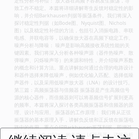
定性分析与补偿： 放大器在高频下容易发生振荡，导
致工作不稳定。本篇将详细讲解寄生反馈对稳定性的影
响，并介绍Barkhausen判据等振荡条件。我们将深入
探讨稳定性判据（如Bode图、Nyquist图、Nichols
图）以及稳定性补偿的方法，包括引入消振电路、串联
电感、并联电容等，以确保放大器在高频下稳定工作。
噪声分析与降噪： 噪声是影响高频接收系统性能的关
键因素。我们将深入分析各种噪声源（器件热噪声、散
弹噪声、闪烁噪声等）的来源和特性，并介绍噪声系数
的概念和计算方法。重点讲解如何通过合理的电路设计
和器件选择来降低噪声，例如优化输入匹配、选择低噪
声器件，以及采用低噪声放大器（LNA）的设计技巧。
第三篇：高频振荡器与倍频器 振荡器是产生高频信号
源的核心器件，而倍频器则可以将基频信号扩展到更高
的频率。本篇将深入探讨各类高频振荡器和倍频器的原
理、设计与应用。 振荡器的工作原理： 我们将从正弦
振荡器的基本原理入手，讲解负反馈和正反馈在振荡电
路中的作用。重点介绍Barkhausen振荡判据，即增益
为1且相位为0（或2π）的条件。 LC振荡器： 详细分析