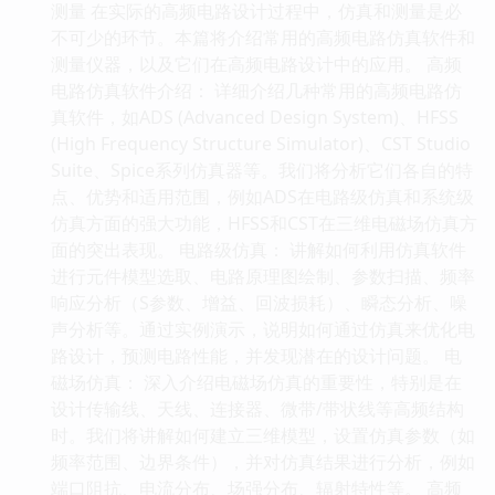
测量 在实际的高频电路设计过程中，仿真和测量是必
不可少的环节。本篇将介绍常用的高频电路仿真软件和
测量仪器，以及它们在高频电路设计中的应用。 高频
电路仿真软件介绍： 详细介绍几种常用的高频电路仿
真软件，如ADS (Advanced Design System)、HFSS
(High Frequency Structure Simulator)、CST Studio
Suite、Spice系列仿真器等。我们将分析它们各自的特
点、优势和适用范围，例如ADS在电路级仿真和系统级
仿真方面的强大功能，HFSS和CST在三维电磁场仿真方
面的突出表现。 电路级仿真： 讲解如何利用仿真软件
进行元件模型选取、电路原理图绘制、参数扫描、频率
响应分析（S参数、增益、回波损耗）、瞬态分析、噪
声分析等。通过实例演示，说明如何通过仿真来优化电
路设计，预测电路性能，并发现潜在的设计问题。 电
磁场仿真： 深入介绍电磁场仿真的重要性，特别是在
设计传输线、天线、连接器、微带/带状线等高频结构
时。我们将讲解如何建立三维模型，设置仿真参数（如
频率范围、边界条件），并对仿真结果进行分析，例如
端口阻抗、电流分布、场强分布、辐射特性等。 高频