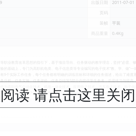
9
出版日期
2011-07-01
页码
装帧
平装
商品重量
0.4Kg
等职业教育改革思想的指引下，基于项目导向、任务驱动的教学理念，坚持“必需、够用
验的基础上，专门为高职机电类、电子信息类等专业编写的电子技术“教、学、做”一
9个实际工作任务，每个任务都有明确的训练目标和详细的任务描述，给出了难度系
务分析、任务实施、任务评价、任务总结等5部分内容供学生参考，后是练习与提高
为高职电气自动化技术、机电一体化技术、应用电子技术、汽车电子技术、电子信
阅读 请点击这里关
课程的教材，也可作为机电类、电子信息类专业的培训教材，还可作为电子工程技术人