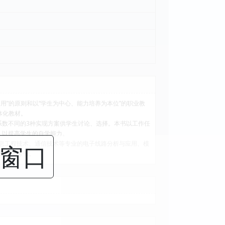
”的原则和以“学生为中心、能力培养为本位”的职业教
体化教材。
数不同的3种实现方案供学生讨论、选择。本书以工作任
，以提高学生的自学能力。
息工程技术、通信技术等专业的电子线路分析与应用、模
闭窗口
员的参考书。