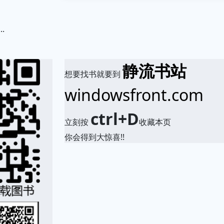
.
静流书站
想要找书就要到
windowsfront.com
ctrl+D
立刻按
收藏本页
你会得到大惊喜!!