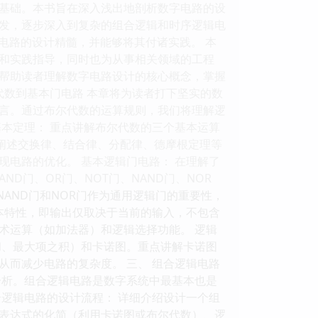
基础。本书旨在深入浅出地剖析数字电路的设
发，逐步深入到复杂的组合逻辑和时序逻辑电
电路的设计精髓，并能够将其付诸实践。 本
和实践指导，同时也为从事相关领域的工程
帮助读者理解数字电路设计的核心概念，掌握
代数到基本门电路 本章将为读者打下坚实的数
言。通过布尔代数的运算规则，我们将理解逻
本定理： 重点讲解布尔代数的三个基本运算
入阐述交换律、结合律、分配律、德摩根定理等
电路的优化。 基本逻辑门电路： 在理解了
门、OR门、NOT门、NAND门、NOR
NAND门和NOR门作为通用逻辑门的重要性，
本特性，即输出仅取决于当前的输入，不包含
术运算（如加法器）和逻辑选择功能。 逻辑
和、最大项之积）和卡诺图。重点讲解卡诺图
而减少电路的复杂度。 三、 组合逻辑电路
分析。组合逻辑电路是数字系统中最基本也是
逻辑电路的设计流程： 详细介绍设计一个组
表达式的化简（利用卡诺图或布尔代数）、逻