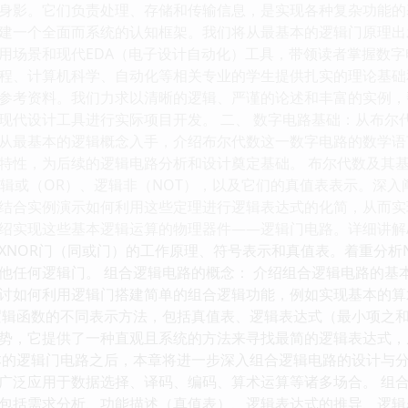
身影。它们负责处理、存储和传输信息，是实现各种复杂功能的
建一个全面而系统的认知框架。我们将从最基本的逻辑门原理出
用场景和现代EDA（电子设计自动化）工具，带领读者掌握数字
程、计算机科学、自动化等相关专业的学生提供扎实的理论基础
参考资料。我们力求以清晰的逻辑、严谨的论述和丰富的实例，
现代设计工具进行实际项目开发。 二、 数字电路基础：从布尔
从最基本的逻辑概念入手，介绍布尔代数这一数字电路的数学语
特性，为后续的逻辑电路分析和设计奠定基础。 布尔代数及其基
逻辑或（OR）、逻辑非（NOT），以及它们的真值表表示。深
结合实例演示如何利用这些定理进行逻辑表达式的化简，从而实现
绍实现这些基本逻辑运算的物理器件——逻辑门电路。详细讲解AND
和XNOR门（同或门）的工作原理、符号表示和真值表。着重分析
他任何逻辑门。 组合逻辑电路的概念： 介绍组合逻辑电路的基
讨如何利用逻辑门搭建简单的组合逻辑功能，例如实现基本的算
逻辑函数的不同表示方法，包括真值表、逻辑表达式（最小项之
势，它提供了一种直观且系统的方法来寻找最简的逻辑表达式，从
本的逻辑门电路之后，本章将进一步深入组合逻辑电路的设计与
广泛应用于数据选择、译码、编码、算术运算等诸多场合。 组合
包括需求分析、功能描述（真值表）、逻辑表达式的推导、逻辑