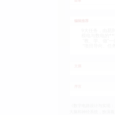
目录
编辑推荐
9大任务，由易到
模电与数电的**
“教、学、做”一
“项目导向、任务
文摘
序言
《数字电路设计与实现：
大脑和神经系统，扮演着