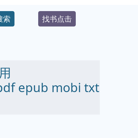
搜索
找书点击
用
df epub mobi txt