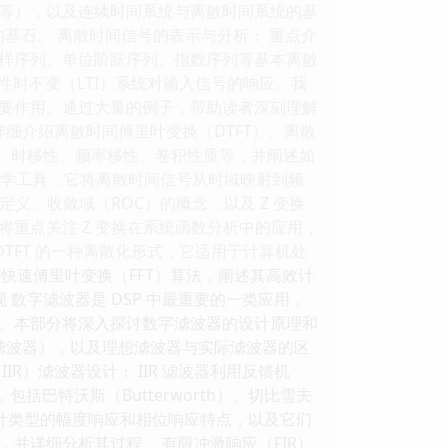
等），以及连续时间系统与离散时间系统的基
的基石。 离散时间信号的表示与分析： 重点介
样序列、单位阶跃序列、指数序列等基本离散
线性时不变（LTI）系统对输入信号的响应。我
要作用。通过大量的例子，帮助读者深刻理解
细介绍离散时间傅里叶变换（DTFT）、离散
性、时移性、频率移性、卷积性质等，并阐述如
要数学工具，它将离散时间信号从时域映射到频
义、收敛域（ROC）的概念，以及 Z 变换
重点关注 Z 变换在系统函数分析中的应用，
 DTFT 的一种离散化形式，它适用于计算机处
介绍快速傅里叶变换（FFT）算法，阐述其高效计
 数字滤波器是 DSP 中最重要的一类应用，
。本部分将深入探讨数字滤波器的设计原理和
滤波器），以及理想滤波器与实际滤波器的区
）滤波器设计： IIR 滤波器利用反馈机
括巴特沃斯（Butterworth）、切比雪夫
不同设计类型的幅度响应和相位响应特点，以及它们
并详细分析其过程。 有限冲激响应（FIR）