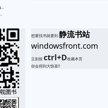
.
静流书站
想要找书就要到
windowsfront.com
ctrl+D
立刻按
收藏本页
你会得到大惊喜!!