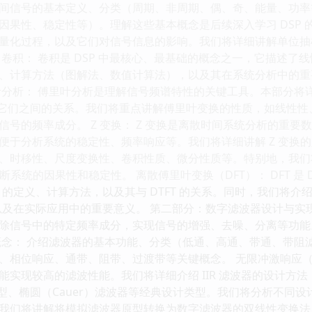
间信号的基本定义、分类（周期、非周期、偶、奇、能量、功率
因果性、稳定性等）。理解这些基本概念是后续深入学习 DSP 
量化过程，以及它们对信号信息的影响。我们将详细讲解单位抽
卷积： 卷积是 DSP 中最核心、最基础的概念之一，它描述了
、计算方法（图解法、数值计算法），以及其在系统分析中的重
叶分析： 傅里叶分析是理解信号频谱特性的关键工具。本部分将详
及它们之间的关系。我们将重点讲解傅里叶变换的性质，如线性
信号的频率成分。 Z 变换： Z 变换是离散时间系统分析的重
于分析系统的稳定性、频率响应等。我们将详细讲解 Z 变换的定
、时移性、尺度变换性、卷积性质、微分性质等。特别地，我们将
判断系统的因果性和稳定性。 离散傅里叶变换（DFT）： DFT 是
T 的定义、计算方法，以及其与 DTFT 的关系。同时，我们将
，以及在实际应用中的重要意义。 第二部分：数字滤波器设计与实现
除信号中的特定频率成分，实现信号的增强、去噪、分离等功能
概念： 介绍滤波器的基本功能、分类（低通、高通、带通、带阻
相位响应、通带、阻带、过渡带等关键概念。 无限冲激响应（IIR
实现较高的滤波性能。我们将详细介绍 IIR 滤波器的设计方法，包
型和 II 型、椭圆（Cauer）滤波器等经典设计类型。我们将分析
我们将讲解将模拟滤波器原型转换为数字滤波器的双线性变换法，