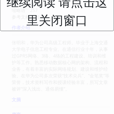
继续阅读 请点击这
9.5 IP互通 255
缩略语 257
里关闭窗口
参考文献 263
作者介绍
张明和，华为公司高级工程师。毕业于上海交通
大学电子信息工程专业。在通信行业十年，从事
过GPRS网络、3络、4络的工程建设、培训和维
护等工作。熟悉移动数据核心网的架构、流程和
业务，有着丰富的实际网络规划、建设和维护经
验。在华为公司多次荣获“技术尖兵”、“金笔奖”等
荣誉，技术资料写作和授课经验丰富，所写文章
被评“深入浅出、通俗易懂”。
文摘