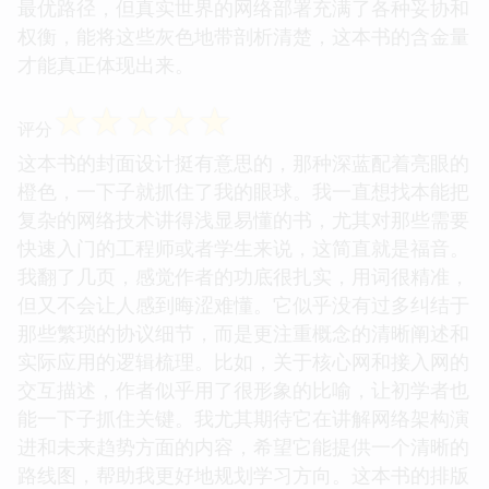
最优路径，但真实世界的网络部署充满了各种妥协和
权衡，能将这些灰色地带剖析清楚，这本书的含金量
才能真正体现出来。
☆
☆
☆
☆
☆
评分
这本书的封面设计挺有意思的，那种深蓝配着亮眼的
橙色，一下子就抓住了我的眼球。我一直想找本能把
复杂的网络技术讲得浅显易懂的书，尤其对那些需要
快速入门的工程师或者学生来说，这简直就是福音。
我翻了几页，感觉作者的功底很扎实，用词很精准，
但又不会让人感到晦涩难懂。它似乎没有过多纠结于
那些繁琐的协议细节，而是更注重概念的清晰阐述和
实际应用的逻辑梳理。比如，关于核心网和接入网的
交互描述，作者似乎用了很形象的比喻，让初学者也
能一下子抓住关键。我尤其期待它在讲解网络架构演
进和未来趋势方面的内容，希望它能提供一个清晰的
路线图，帮助我更好地规划学习方向。这本书的排版