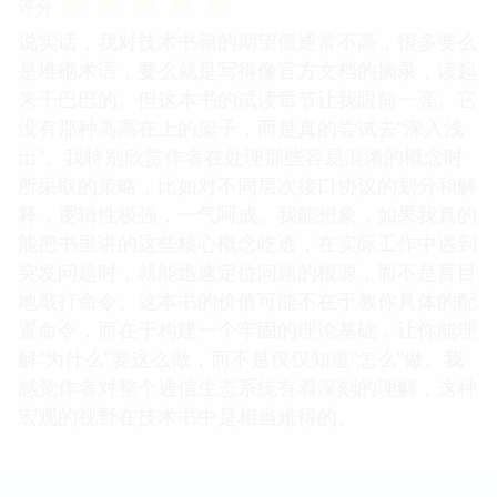
评分
说实话，我对技术书籍的期望值通常不高，很多要么
是堆砌术语，要么就是写得像官方文档的摘录，读起
来干巴巴的。但这本书的试读章节让我眼前一亮。它
没有那种高高在上的架子，而是真的尝试去“深入浅
出”。我特别欣赏作者在处理那些容易混淆的概念时
所采取的策略，比如对不同层次接口协议的划分和解
释，逻辑性极强，一气呵成。我能想象，如果我真的
能把书里讲的这些核心概念吃透，在实际工作中遇到
突发问题时，就能迅速定位问题的根源，而不是盲目
地敲打命令。这本书的价值可能不在于教你具体的配
置命令，而在于构建一个牢固的理论基础，让你能理
解“为什么”要这么做，而不是仅仅知道“怎么”做。我
感觉作者对整个通信生态系统有着深刻的理解，这种
宏观的视野在技术书中是相当难得的。