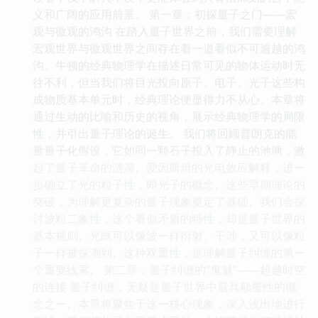
义和广阔的应用前景。 第一章：初探量子之门——宏
观与微观的鸿沟 在踏入量子世界之前，我们需要理解
宏观世界与微观世界之间存在着一道看似不可逾越的鸿
沟。牛顿的经典物理学在描述日常可见的物体运动时无
往不利，但当我们将目光投向原子、电子、光子这些构
成物质基本单元时，经典理论便显得力不从心。本章将
通过生动的比喻和历史的视角，展示经典物理学的局限
性，并引出量子理论的诞生。 我们将回顾普朗克的能
量量子化假设，它如同一颗石子投入了静止的池塘，激
起了量子革命的涟漪。爱因斯坦的光电效应解释，进一
步确立了光的粒子性，即光子的概念。这些早期理论的
突破，为理解更复杂的量子现象奠定了基础。我们会探
讨波粒二象性，这个看似矛盾的特性，却是量子世界的
基本规则。光既可以像波一样衍射、干涉，又可以像粒
子一样被探测到。这种双重性，是理解量子纠缠的第一
个重要线索。 第二章：量子纠缠的“鬼魅”——超越时空
的连接 量子纠缠，无疑是量子世界中最具颠覆性的概
念之一。本章将聚焦于这一核心现象，深入浅出地进行