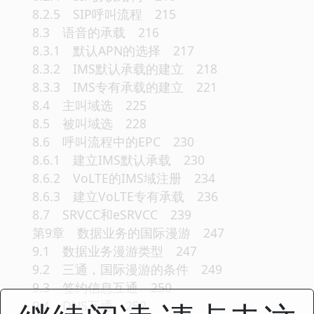
8.2.5 SIP呼叫流程 215
8.3 语音的承载 216
8.3.1 默认APN的选择 217
8.3.2 IMS默认承载的建立 218
8.3.3 IMS专有承载的建立 221
8.4 主叫域选 225
8.5 被叫域选 228
8.6 呼叫流程中的EPC 230
8.6.1 建立IMS默认承载 230
8.6.2 VoLTE的IMS域注册 234
8.6.3 建立VoLTE专有承载 236
8.7 SRVCC和eSRVCC 239
第9章 数据业务的国际漫游 247
9.1 数据业务漫游类型 247
9.2 三通，国际漫游的条件 249
9.3 签约信息互通 250
9.4 DNS互通 252