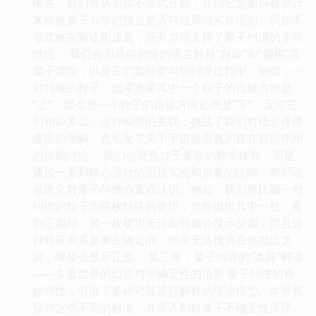
阐述。我们将从贝尔不等式开始，介绍它是如何被设计
来检验量子力学的预言是否符合局域实在论的。贝尔不
等式被实验证明违反，强有力地支持了量子纠缠的非局
域性。 我们会用通俗易懂的语言解释“自旋”和“偏振”等
量子属性，以及它们如何参与到纠缠过程中。例如，一
对纠缠的粒子，如果测量其中一个粒子的自旋方向是
“上”，那么另一个粒子的自旋方向必然是“下”，无论它
们相距多远。这种瞬间的关联，挑战了我们对信息传播
速度的理解，也引发了关于宇宙是否真的存在超距作用
的深刻讨论。 我们会避免过于复杂的数学推导，而是
通过一系列精心设计的思想实验和形象的比喻，帮助读
者建立对量子纠缠的直观认识。例如，我们将比喻一对
纠缠的粒子为两枚特殊的硬币，当你抛出其中一枚，看
到正面时，另一枚硬币无论如何都会显示反面，而且这
种对应关系是事先确定的，但你无法预测在你抛出之
前，哪枚会显示正面。 第三章：量子纠缠的“诡异”解读
——多重世界的幻影与不确定性的边界 量子纠缠的奇
妙特性，引出了多种对其进行解释的理论模型。本章将
探讨这些不同的解读，并深入剖析量子不确定性原理。