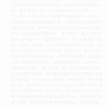
子纠缠在各个领域的潜在应用，展现其巨大的实用价
值。 量子通信： 我们将详细阐述量子密钥分发
（QKD）的工作原理。利用量子纠缠的特性，可以实
现绝对安全的密钥生成和分发，彻底解决传统通信中的
信息泄露问题。本书将介绍如何利用纠缠对来生成随机
密钥，以及如何检测窃听者。 量子计算： 量子计算机
是本书介绍的另一个重要应用方向。我们将解释量子比
特（qubit）的概念，以及与经典比特的不同之处。纠
缠是实现量子并行计算的关键。通过纠缠，量子计算机
可以同时处理海量的信息，从而在特定问题上远远超越
经典计算机的计算能力，例如在新药研发、材料设计、
金融建模等领域。 量子传感： 量子纠缠还能用于制造
超高精度的传感器。我们将介绍如何利用纠缠粒子来提
高测量精度，例如在引力波探测、磁场测量、时间测量
等方面。这些量子传感器有望在基础科学研究和实际应
用中发挥重要作用。 量子模拟： 量子模拟利用可控的
量子系统来模拟其他更复杂的量子系统，从而帮助科学
家们理解一些难以直接研究的物理现象，例如高温超