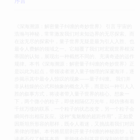
序言
《深海溯源：解密量子纠缠的奇妙世界》 引言 宇宙的
浩瀚与神秘，常常激发我们对未知边界的无尽探索。而
在这无尽的探索中，量子世界无疑是最为引人入胜、也
最令人费解的领域之一。它颠覆了我们对宏观世界根深
蒂固的认知，展现出一种截然不同的、充满奇迹的运作
规律。本书《深海溯源：解密量子纠缠的奇妙世界》正
是以此为起点，带领读者潜入量子物理的深邃海洋，逐
步揭示其中最令人惊叹的现象——量子纠缠。 我们并
非从枯燥的公式和抽象的概念入手，而是以一种引人入
胜的叙事方式，将读者带入量子世界的核心。想象一
下，两个微小的粒子，即使相隔亿万光年，却仿佛有着
千丝万缕的联系，一个粒子的状态改变，另一个粒子会
瞬间作出相应反应。这种“鬼魅般的超距作用”，正如爱
因斯坦所形容的那样，既令人着迷，又挑战着我们对因
果律的理解。本书将层层剥开量子纠缠的神秘面纱，让
读者不仅了解其本质，更能体会到其背后深刻的哲学意