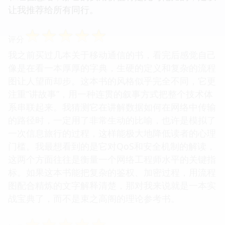
让我推荐给所有同行。
☆
☆
☆
☆
☆
评分
我之前买过几本关于移动通信的书，看完后感觉自己
像是在看一本厚厚的字典，生硬的定义和复杂的流程
图让人望而却步。这本书的风格似乎完全不同，它更
注重“讲故事”，用一种连贯的叙事方式把整个技术体
系串联起来。我猜测它在讲解数据如何在网络中传输
的路径时，一定用了非常生动的比喻，也许是模拟了
一次信息旅行的过程，这样能极大地降低读者的心理
门槛。我最想看到的是它对QoS和安全机制的解读，
这两个方面往往是衡量一个网络工程师水平的关键指
标。如果这本书能把复杂的鉴权、加密过程，用流程
图配合精炼的文字解释清楚，那对我来说就是一本实
战宝典了，而不是束之高阁的理论参考书。
☆
☆
☆
☆
☆