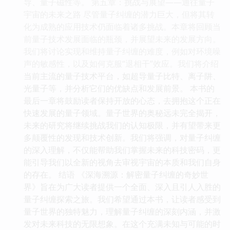
导、量子磁性等。 第五章：挑战与展望——通往量子
宇宙的未来之路 尽管量子纠缠的潜力巨大，但将其转
化为成熟的应用技术仍面临着诸多挑战。本章将回顾当
前量子技术发展面临的瓶颈，并展望未来的发展方向。
我们将讨论实现和维持量子纠缠的难度，例如对环境噪
声的敏感性，以及如何克服“退相干”效应。我们将介绍
当前主流的量子技术平台，如超导量子比特、离子阱、
光量子等，并分析它们的优缺点和发展前景。 本书的
最后一章将鼓励读者保持开放的心态，去拥抱这个正在
快速发展的量子领域。量子世界的奥秘远未完全揭开，
未来的研究将继续挑战我们的认知极限，并有望带来更
多颠覆性的发现和技术创新。我们将强调，对量子纠缠
的深入理解，不仅能帮助我们掌握未来的科技密码，更
能引导我们以全新的视角去审视宇宙的本质和我们自身
的存在。 结语 《深海溯源：解密量子纠缠的奇妙世
界》旨在为广大读者提供一个全面、深入且引人入胜的
量子纠缠探索之旅。我们希望通过本书，让读者感受到
量子世界的独特魅力，理解量子纠缠的深刻内涵，并激
发对未来科技的无限想象。在这个充满未知与可能的时