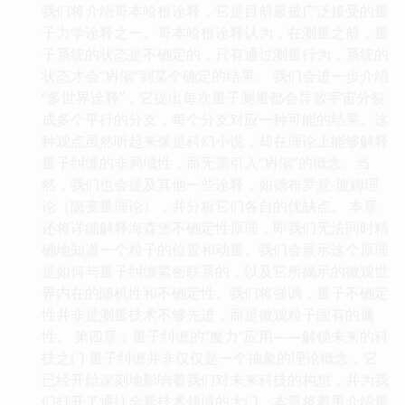
我们将介绍哥本哈根诠释，它是目前最被广泛接受的量
子力学诠释之一。哥本哈根诠释认为，在测量之前，量
子系统的状态是不确定的，只有通过测量行为，系统的
状态才会“坍缩”到某个确定的结果。 我们会进一步介绍
“多世界诠释”，它提出每次量子测量都会导致宇宙分裂
成多个平行的分支，每个分支对应一种可能的结果。这
种观点虽然听起来像是科幻小说，却在理论上能够解释
量子纠缠的非局域性，而无需引入“坍缩”的概念。当
然，我们也会提及其他一些诠释，如德布罗意-玻姆理
论（隐变量理论），并分析它们各自的优缺点。 本章
还将详细解释海森堡不确定性原理，即我们无法同时精
确地知道一个粒子的位置和动量。我们会展示这个原理
是如何与量子纠缠紧密联系的，以及它所揭示的微观世
界内在的随机性和不确定性。我们将强调，量子不确定
性并非是测量技术不够先进，而是微观粒子固有的属
性。 第四章：量子纠缠的“魔力”应用——解锁未来的科
技之门 量子纠缠并非仅仅是一个抽象的理论概念，它
已经开始深刻地影响着我们对未来科技的构想，并为我
们打开了通往全新技术领域的大门。本章将着重介绍量