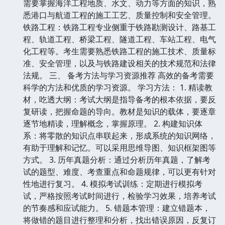
需要掌握海洋工程地质、水文、动力等方面的知识，熟
悉港口与航道工程的施工工艺、质量控制和安全管理。
铁路工程：铁路工程专业侧重于铁路勘测设计、路基工
程、轨道工程、桥梁工程、隧道工程、车站工程、电气
化工程等。考生需要熟悉铁路工程的施工技术、质量标
准、安全管理，以及与铁路建设相关的技术规范和法律
法规。 三、 备考方法与学习资源推荐 高效的备考需要
科学的方法和优质的学习资源。 学习方法： 1. 精读教
材，吃透大纲：考试大纲是指导备考的根本依据，要反
复研读，把握命题的导向。教材是知识的载体，要逐章
逐节地精读，理解概念，掌握原理。 2. 构建知识体
系：将零散的知识点串联起来，形成系统的知识网络，
有助于理解和记忆。可以采用思维导图、知识框架图等
方式。 3. 历年真题分析：通过分析历年真题，了解考
试的题型、难度、考查重点和命题规律，可以更有针对
性地进行复习。 4. 模拟考试训练：定期进行模拟考
试，严格按照考试时间进行，检验学习效果，培养考试
的节奏感和应试能力。 5. 错题本管理：建立错题本，
将做错的题目进行整理和分析，找出错误原因，反复订