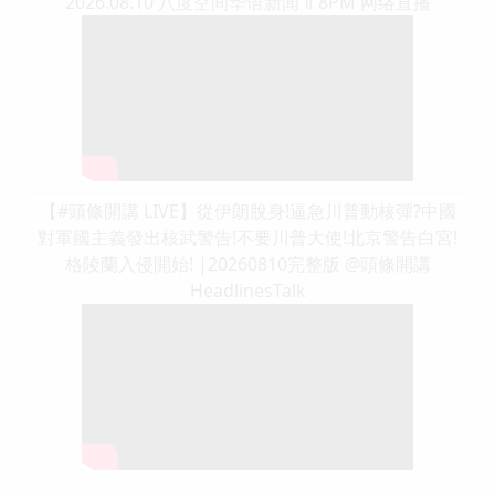
2026.08.10 八度空间华语新闻 ǁ 8PM 网络直播
【#頭條開講 LIVE】從伊朗脫身!逼急川普動核彈?中國
對軍國主義發出核武警告!不要川普大使!北京警告白宮!
格陵蘭入侵開始! |20260810完整版 @頭條開講
HeadlinesTalk