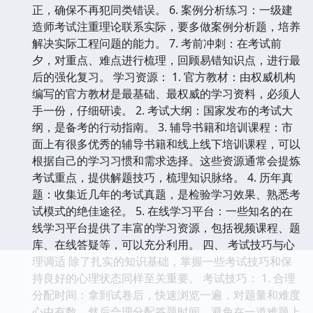
正，确保不再犯同类错误。 6. 案例分析练习：一级建
造师考试注重理论联系实际，要多做案例分析题，培养
解决实际工程问题的能力。 7. 考前冲刺：在考试前
夕，对重点、难点进行梳理，回顾易错知识点，进行最
后的强化复习。 学习资源： 1. 官方教材：由权威机构
编写的官方教材是最基础、最权威的学习资料，必须人
手一份，仔细研读。 2. 考试大纲：国家发布的考试大
纲，是备考的行动指南。 3. 辅导书籍和培训课程：市
面上有很多优秀的辅导书籍和线上线下培训课程，可以
根据自己的学习习惯和需求选择。这些资源通常会提炼
考试重点，提供解题技巧，梳理知识脉络。 4. 历年真
题：收集近几年的考试真题，是检验学习效果、熟悉考
试模式的绝佳途径。 5. 在线学习平台：一些知名的在
线学习平台提供了丰富的学习资源，包括视频课程、题
库、在线答疑等，可以充分利用。 四、 考试技巧与心
理调适 除了扎实的知识基础，掌握一些考试技巧和保
持良好的心理状态同样至关重要。 考试技巧： 1. 合理
分配时间：拿到试卷后，快速浏览一遍，对题量和难度
心中有数，然后合理分配答题时间，避免在一道难题上