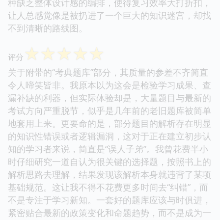
种缺乏整体设计感的编排，使得复习效率大打折扣，
让人总感觉像是被扔进了一个巨大的知识迷宫，却找
不到清晰的路线图。
☆
☆
☆
☆
☆
评分
关于附带的“考典题库”部分，其质量的参差不齐简直
令人啼笑皆非。我原本以为这会是检验学习成果、查
漏补缺的利器，但实际体验却是，大量题目与最新的
考试方向严重脱节，似乎是几年前的老旧题库被简单
地套用上来。更要命的是，部分题目的解析存在明显
的知识性错误或者逻辑漏洞，这对于正在建立初步认
知的学习者来说，简直是“误人子弟”。我曾花费半小
时仔细研究一道自认为很关键的选择题，按照书上的
解析思路去理解，结果发现该解析本身就违背了某项
基础规范。这让我不得不花费更多时间去“纠错”，而
不是专注于学习新知。一套好的题库应该与时俱进，
紧密贴合最新的政策变化和命题趋势，而不是成为一