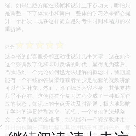
绪。如果出版方能在装帧和设计上下点功夫，哪怕只
是调整一下字体大小和留白，整体的学习效果都会提
升一个档次，现在这样简直是对考生时间和精力的双
重折磨。
☆
☆
☆
☆
☆
评分
这本书的配套服务和互动性设计几乎为零，这在如今
这个强调数字化和即时反馈的时代，显得尤为落后。
当我遇到一个无论如何也无法理解的概念时，我期望
能有一个在线的答疑渠道或者至少是配套的视频讲解
可以作为补充，然而，除了纸质内容本身，其他支持
几乎不存在。这使得整个复习过程变成了一种孤军奋
战的状态，知识上的卡点无法及时疏通，极大地影响
了学习的连贯性和效率。试想，一个复杂的法规条
文，文字描述晦涩难懂，如果能有一个资深教师用十
分钟的视频来清晰地梳理其适用场景和逻辑关系，那
效果将是立竿见影的。可惜的是，这套书除了印刷的