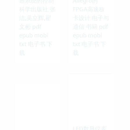
造系统的控制
Allegro的
科学出版社 张
FPGA高速板
洁,吴立辉,翟
卡设计 电子与
文彬 pdf
通信 书籍 pdf
epub mobi
epub mobi
txt 电子书 下
txt 电子书 下
载
载
LED数显仪表