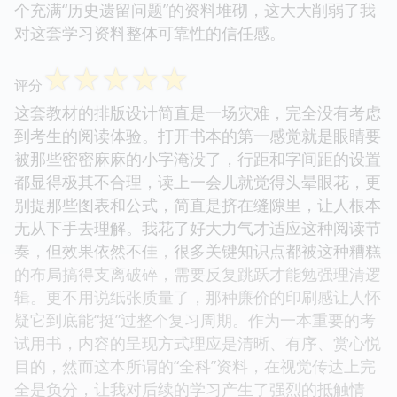
个充满“历史遗留问题”的资料堆砌，这大大削弱了我
对这套学习资料整体可靠性的信任感。
☆
☆
☆
☆
☆
评分
这套教材的排版设计简直是一场灾难，完全没有考虑
到考生的阅读体验。打开书本的第一感觉就是眼睛要
被那些密密麻麻的小字淹没了，行距和字间距的设置
都显得极其不合理，读上一会儿就觉得头晕眼花，更
别提那些图表和公式，简直是挤在缝隙里，让人根本
无从下手去理解。我花了好大力气才适应这种阅读节
奏，但效果依然不佳，很多关键知识点都被这种糟糕
的布局搞得支离破碎，需要反复跳跃才能勉强理清逻
辑。更不用说纸张质量了，那种廉价的印刷感让人怀
疑它到底能“挺”过整个复习周期。作为一本重要的考
试用书，内容的呈现方式理应是清晰、有序、赏心悦
目的，然而这本所谓的“全科”资料，在视觉传达上完
全是负分，让我对后续的学习产生了强烈的抵触情