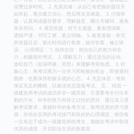
花费过多时间。 2. 先易后难：从自己有把握的题目开
始答起，逐步建立信心，然后再攻克难题。 3. 仔细审
题：认真阅读题目要求，理解题意，圈出关键词，避免
答非所问。 4. 规范答题：对于主观题，要条理清晰，
逻辑严谨，书写工整，要点明确。 5. 检查复核：答完
所有题目后，留出时间进行检查，核对答案，修正错
误。 心理调适： 1. 保持自信：相信自己的努力和实
力，积极面对考试。 2. 缓解压力：通过适当的运动、
放松技巧（如深呼吸、冥想）来缓解考前焦虑。 3. 积
极心态：将考试视为一次学习和检验的机会，即使遇到
困难，也要保持积极乐观的心态。 4. 充足休息：考前
保证充足的睡眠，以最佳状态迎接考试。 五、 结语 一
级建造师考试的成功并非一蹴而就，它需要考生付出辛
勤的汗水、科学的努力和持之以恒的坚持。通过深入理
解考试要求，掌握科学的备考方法，善用优质的学习资
源，并结合实用的考试技巧和良好的心理调适，相信每
一位有志于成为一级建造师的考生，都能在考试中取得
优异的成绩，开启职业生涯的新篇章。