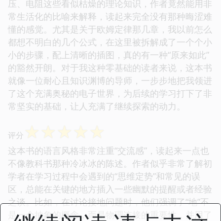
压、电阻这些看似枯燥的理论知识，作者竟然能用非
常生活化的比喻来解释，读起来完全没有那种晦涩难
懂的感觉。尤其是关于欧姆定律那几章，我以前怎么
都想不明白的几个公式，在这里被拆解成了一个个小
小的步骤，配上清晰的插图，真的有一种“原来如此”
的豁然开朗。对于我这种零基础的读者来说，这本书
就像一位耐心且知识渊博的导师，一步步地把我领进
了这个充满奥秘的电子世界，为后续的学习打下了非
常坚实的基础，让人充满了继续探索的动力。
☆
☆
☆
☆
☆
评分
这本书的语言风格非常注重“交流感”，读起来一点也
不像教科书那种冷冰冰的陈述。作者似乎非常了解初
学者在学习过程中会遇到的“思维定势”和常见的误
区，总能在关键的地方插入一些幽默的提醒或者经验
之谈。比如，在讨论接地问题时，他们强调了“地”不
是一个抽象的概念，而是物理连接的重要性，并用了