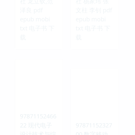
社 龙立钦,范
社 杨家玮 张
泽良 pdf
文柱 李钊 pdf
epub mobi
epub mobi
txt 电子书 下
txt 电子书 下
载
载
97871152466
22 现代电子
97871152327
设计技术与综
00 数字移动