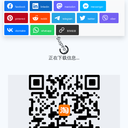
facebook
linkedin
mastodon
messenger
pinterest
reddit
telegram
twitter
viber
vkontakte
whatsapp
复制链接
Loading...
正在下载信息...