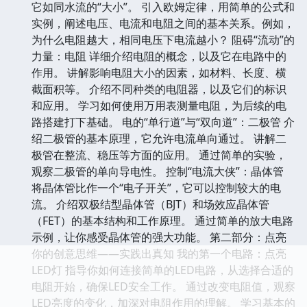
它如同水流的“大小”。 引入欧姆定律，用简单的公式和
实例，阐述电压、电流和电阻之间的基本关系。例如，
为什么电阻越大，相同电压下电流越小？ 阻碍“流动”的
力量：电阻 详细介绍电阻的概念，以及它在电路中的
作用。 讲解影响电阻大小的因素，如材料、长度、横
截面积等。 介绍不同种类的电阻器，以及它们的标识
和应用。 学习如何使用万用表测量电阻，为后续的电
路搭建打下基础。 电的“单行道”与“双向道”：二极管 介
绍二极管的基本原理，它允许电流单向通过。 讲解二
极管在整流、稳压等方面的应用。 通过简单的实验，
观察二极管的单向导电性。 控制“电流大侠”：晶体管
将晶体管比作一个“电子开关”，它可以控制较大的电
流。 介绍双极结型晶体管（BJT）和场效应晶体管
（FET）的基本结构和工作原理。 通过简单的放大电路
示例，让你感受晶体管的强大功能。 第二部分：点亮
你的创意思维——实践出真知 我的第一个电路：点亮
LED灯 指导你如何连接简单的LED电路，从选择合适的
电阻开始，确保LED安全工作。 通过改变电阻值，观察
LED亮度的变化，加深对电阻作用的理解。 学习基本的