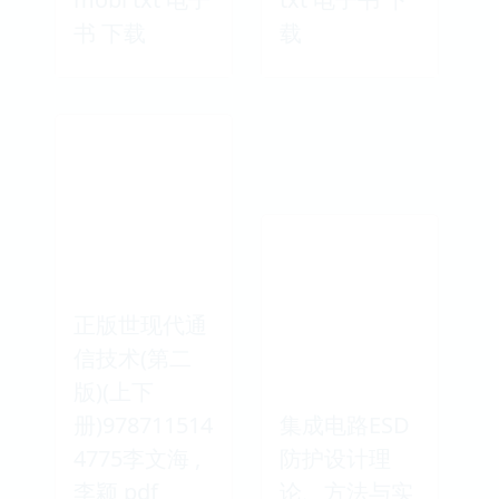
书 下载
载
正版世现代通
信技术(第二
版)(上下
册)978711514
集成电路ESD
4775李文海 ,
防护设计理
李颖 pdf
论、方法与实