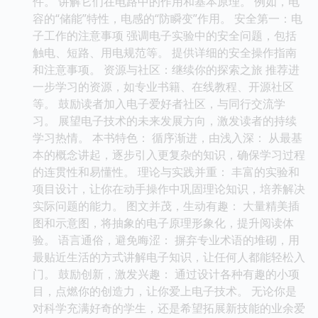
件。 讲解它们在电路中的作用和基本原理。 例如，电
容的“储能”特性，电感的“防瞬变”作用。 安全第一：电
子工作的注意事项 强调电子实验中的安全问题，包括
触电、短路、用电规范等。 提供详细的安全操作指南
和注意事项。 资源与社区：继续你的探索之旅 推荐进
一步学习的资源，如专业书籍、在线教程、开源社区
等。 鼓励读者加入电子爱好者社区，与同行交流学
习。 展望电子技术的未来发展方向，激发读者的持续
学习热情。 本书特色： 循序渐进，由浅入深： 从最基
本的概念讲起，逐步引入更复杂的知识，确保学习过程
的连贯性和易懂性。 理论与实践并重： 丰富的实验和
项目设计，让你在动手操作中巩固理论知识，培养解决
实际问题的能力。 图文并茂，生动有趣： 大量精美插
图和示意图，将抽象的电子原理形象化，提升阅读体
验。 语言通俗，避免晦涩： 摒弃专业术语的堆砌，用
最贴近生活的方式讲解电子知识，让任何人都能轻松入
门。 鼓励创新，激发兴趣： 通过设计各种有趣的小项
目，点燃你的创造力，让你爱上电子技术。 无论你是
对科学充满好奇的学生，还是希望拓展新技能的业余爱