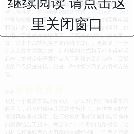
继续阅读 请点击这
一个非常形象的比喻来解释“地线噪音”是如何影响信
号完整性的。这种亲切的叙述方式，让阅读过程变得
里关闭窗口
非常轻松愉快。而且，书中对一些历史上的经典电路
和设计思想也有所提及，让我在学习技术的同时，也
对电子学的发展脉络有了一个宏观的认识。总的来
说，这本书成功地将严肃的科学知识，包装成了一次
引人入胜的探索之旅，让枯燥的公式和元件变得鲜活
起来，绝对是电子爱好者入门阶段的首选佳作，它提
供的不仅仅是知识，更是一种持续学习的热情和方法
论。
☆
☆
☆
☆
☆
评分
我是一个偏爱实战操作的人，所以对理论书籍通常兴
趣不大，很多时候读几页就想扔开了。但这本教材的
排版风格非常新颖，它巧妙地将理论讲解和实际操作
的案例结合了起来。每当讲到一个新的电路概念，比
如桥式整流或者放大电路的基础结构时，作者会立即