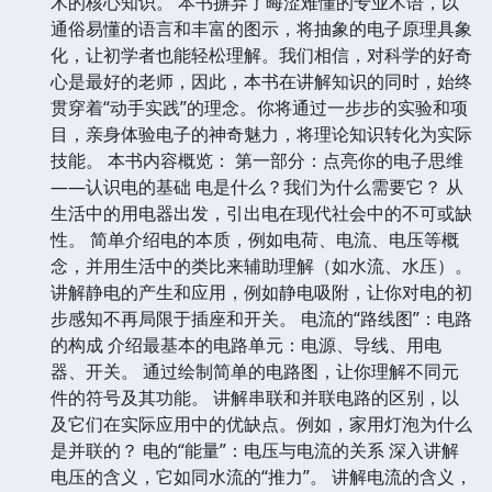
术的核心知识。 本书摒弃了晦涩难懂的专业术语，以
通俗易懂的语言和丰富的图示，将抽象的电子原理具象
化，让初学者也能轻松理解。我们相信，对科学的好奇
心是最好的老师，因此，本书在讲解知识的同时，始终
贯穿着“动手实践”的理念。你将通过一步步的实验和项
目，亲身体验电子的神奇魅力，将理论知识转化为实际
技能。 本书内容概览： 第一部分：点亮你的电子思维
——认识电的基础 电是什么？我们为什么需要它？ 从
生活中的用电器出发，引出电在现代社会中的不可或缺
性。 简单介绍电的本质，例如电荷、电流、电压等概
念，并用生活中的类比来辅助理解（如水流、水压）。
讲解静电的产生和应用，例如静电吸附，让你对电的初
步感知不再局限于插座和开关。 电流的“路线图”：电路
的构成 介绍最基本的电路单元：电源、导线、用电
器、开关。 通过绘制简单的电路图，让你理解不同元
件的符号及其功能。 讲解串联和并联电路的区别，以
及它们在实际应用中的优缺点。例如，家用灯泡为什么
是并联的？ 电的“能量”：电压与电流的关系 深入讲解
电压的含义，它如同水流的“推力”。 讲解电流的含义，