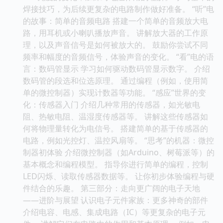
焊接技巧，为后续更复杂的电路制作做好准备。 “听”电
的故事：简单的音频电路 搭建一个简单的音频放大电
路，用耳机或小喇叭播放声音。 讲解放大器的工作原
理，以及声音信号是如何被放大的。 鼓励你尝试不同
频率和幅度的音频信号，体验声音的变化。 “看”电的语
言：数码管显示 学习如何驱动数码管显示数字。 介绍
数码管的段选和位选原理。 通过编程（例如，使用简
单的微控制器）实现计数器等功能。 “感应”世界的变
化：传感器入门 介绍几种常用的传感器，如光敏电
阻、热敏电阻、温湿度传感器等。 讲解这些传感器如
何将物理量转化为电信号。 搭建简单的基于传感器的
电路，例如光控灯、温控风扇等。 “思考”的机器：微控
制器初体验 介绍微控制器（如Arduino、树莓派等）的
基本概念和编程模型。 指导你进行简单的编程，控制
LED闪烁、读取传感器数据等。 让你初步体验编程与硬
件结合的乐趣。 第三部分：走向更广阔的电子天地
——进阶与展望 认识电子元件家族：更多神奇的部件
介绍电容、电感、集成电路（IC）等更复杂的电子元