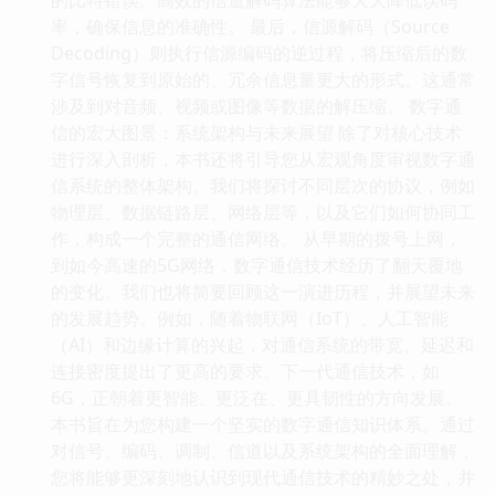
率，确保信息的准确性。 最后，信源解码（Source
Decoding）则执行信源编码的逆过程，将压缩后的数
字信号恢复到原始的、冗余信息量更大的形式。这通常
涉及到对音频、视频或图像等数据的解压缩。 数字通
信的宏大图景：系统架构与未来展望 除了对核心技术
进行深入剖析，本书还将引导您从宏观角度审视数字通
信系统的整体架构。我们将探讨不同层次的协议，例如
物理层、数据链路层、网络层等，以及它们如何协同工
作，构成一个完整的通信网络。 从早期的拨号上网，
到如今高速的5G网络，数字通信技术经历了翻天覆地
的变化。我们也将简要回顾这一演进历程，并展望未来
的发展趋势。例如，随着物联网（IoT）、人工智能
（AI）和边缘计算的兴起，对通信系统的带宽、延迟和
连接密度提出了更高的要求。下一代通信技术，如
6G，正朝着更智能、更泛在、更具韧性的方向发展。
本书旨在为您构建一个坚实的数字通信知识体系。通过
对信号、编码、调制、信道以及系统架构的全面理解，
您将能够更深刻地认识到现代通信技术的精妙之处，并