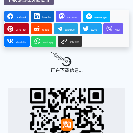
facebook
linkedin
mastodon
messenger
pinterest
reddit
telegram
twitter
viber
vkontakte
whatsapp
复制链接
Loading...
正在下载信息...