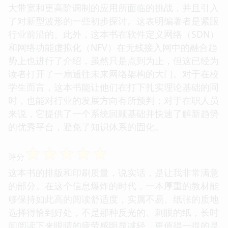
大带宽和更高阶调制的应用所面临的挑战，并且引入
了对新型波形的一些初步探讨。这表明编著者是紧跟
行业前沿的。此外，这本书在软件定义网络（SDN）
和网络功能虚拟化（NFV）在无线接入网中的融合趋
势上也进行了介绍，虽然只是点到为止，但这已经为
读者打开了一扇通往未来网络架构的大门。对于在校
学生而言，这本书能让他们在打下扎实理论基础的同
时，也能对行业的发展方向有所预判；对于在职人员
来说，它提供了一个系统回顾基础并快速了解新趋势
的优秀平台，避免了知识体系的固化。
☆
☆
☆
☆
☆
评分
这本书的排版和印刷质量，说实话，是让我非常满意
的部分。在这个信息爆炸的时代，一本厚重的教材能
够保持如此高的阅读舒适度，实属不易。纸张的质地
选择得恰到好处，不是那种反光的、刺眼的纸，长时
间阅读下来眼睛的疲劳感明显减轻。更值得一提的是