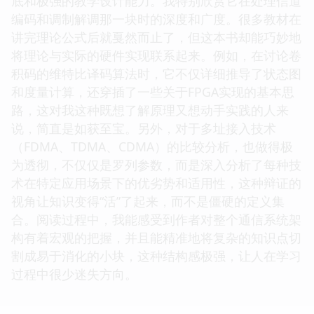
底和极强的教学设计能力。我特别欣赏它在处理信道
编码和调制解调那一块时的深度和广度。很多教材在
讲完理论公式后就戛然而止了，但这本书却能巧妙地
将理论与实际的硬件实现联系起来。例如，在讨论卷
积码的维特比译码算法时，它不仅详细推导了状态图
和度量计算，还穿插了一些关于FPGA实现的基本思
路，这对我这种既想了解原理又想动手实践的人来
说，简直是如获至宝。另外，对于多址接入技术
（FDMA、TDMA、CDMA）的比较分析，也做得极
为透彻，不仅仅是罗列参数，而是深入分析了每种技
术在特定应用场景下的优劣势和适用性，这种辩证的
视角让知识变得“活”了起来，而不是僵硬的定义集
合。阅读过程中，我能感受到作者对整个通信系统架
构有着宏观的把握，并且能精准地将复杂的知识点切
割成易于消化的小块，这种结构感极强，让人在学习
过程中很少迷失方向。