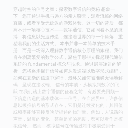
穿越时空的信号之舞：探索数字通信的奥秘 想象一
下，您正通过手机与远方的亲人聊天，观看流畅的网络
直播，或者享受无延迟的游戏体验。这一切的背后，都
离不开一项核心技术——数字通信。它如同看不见的脉
搏，将信息以光速传递，连接着世界的每一个角落，重
塑着我们的生活方式。 本书并非一本简单的技术手
册，而是一场深入理解数字通信核心原理的旅程。我们
旨在剥离繁复的数学公式，聚焦于那些支撑起现代通信
系统的 fundamental 概念与技术。通过层层递进的解
析，您将逐步揭开信号如何从发送端以数字形式编码，
如何在复杂的信道中穿行，最终又如何被准确无误地解
码，呈现在接收端。 信号的本质：从模拟到数字的飞
跃 在我们踏上数字通信的征程之前，有必要先回顾一
下信息传递的基本载体——信号。在自然界中，许多信
息以模拟信号的形式存在，它们是连续变化的，其幅值
或频率能够直接反映所描述的物理量。例如，人说话的
声音，温度的变化，甚至是光的亮度，都可以看作是模
拟信号。 然而，模拟信号在传输过程中极易受到干