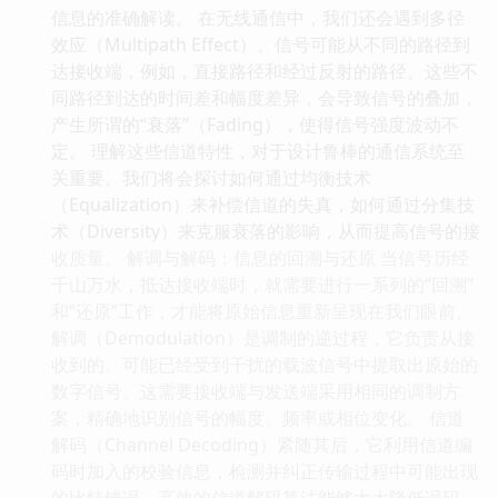
信息的准确解读。 在无线通信中，我们还会遇到多径
效应（Multipath Effect）。信号可能从不同的路径到
达接收端，例如，直接路径和经过反射的路径。这些不
同路径到达的时间差和幅度差异，会导致信号的叠加，
产生所谓的“衰落”（Fading），使得信号强度波动不
定。 理解这些信道特性，对于设计鲁棒的通信系统至
关重要。我们将会探讨如何通过均衡技术
（Equalization）来补偿信道的失真，如何通过分集技
术（Diversity）来克服衰落的影响，从而提高信号的接
收质量。 解调与解码：信息的回溯与还原 当信号历经
千山万水，抵达接收端时，就需要进行一系列的“回溯”
和“还原”工作，才能将原始信息重新呈现在我们眼前。
解调（Demodulation）是调制的逆过程，它负责从接
收到的、可能已经受到干扰的载波信号中提取出原始的
数字信号。这需要接收端与发送端采用相同的调制方
案，精确地识别信号的幅度、频率或相位变化。 信道
解码（Channel Decoding）紧随其后，它利用信道编
码时加入的校验信息，检测并纠正传输过程中可能出现
的比特错误。高效的信道解码算法能够大大降低误码