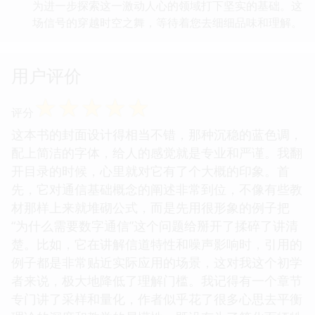
为进一步探索这一激动人心的领域打下坚实的基础。这
场信号的穿越时空之舞，等待着您去细细品味和理解。
用户评价
☆
☆
☆
☆
☆
评分
这本书的封面设计得相当不错，那种沉稳的蓝色调，
配上简洁的字体，给人的感觉就是专业和严谨。我翻
开目录的时候，心里就对它有了个大概的印象。首
先，它对通信基础概念的阐述非常到位，不像有些教
材那样上来就堆砌公式，而是先用很形象的例子把
“为什么需要数字通信”这个问题给掰开了揉碎了讲清
楚。比如，它在讲解信道特性和噪声影响时，引用的
例子都是非常贴近实际应用的场景，这对我这个初学
者来说，极大地降低了理解门槛。我记得有一个章节
专门讲了采样和量化，作者似乎花了很多心思去平衡