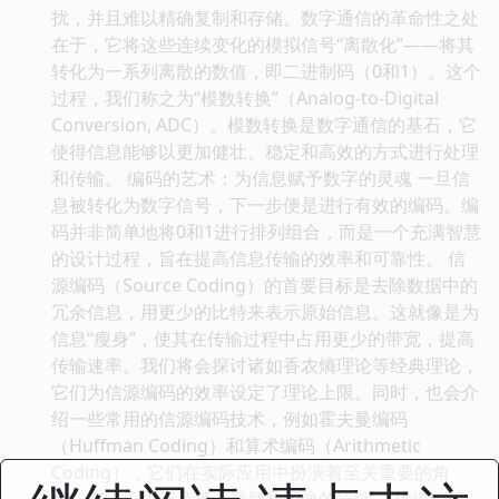
扰，并且难以精确复制和存储。数字通信的革命性之处
在于，它将这些连续变化的模拟信号“离散化”——将其
转化为一系列离散的数值，即二进制码（0和1）。这个
过程，我们称之为“模数转换”（Analog-to-Digital
Conversion, ADC）。模数转换是数字通信的基石，它
使得信息能够以更加健壮、稳定和高效的方式进行处理
和传输。 编码的艺术：为信息赋予数字的灵魂 一旦信
息被转化为数字信号，下一步便是进行有效的编码。编
码并非简单地将0和1进行排列组合，而是一个充满智慧
的设计过程，旨在提高信息传输的效率和可靠性。 信
源编码（Source Coding）的首要目标是去除数据中的
冗余信息，用更少的比特来表示原始信息。这就像是为
信息“瘦身”，使其在传输过程中占用更少的带宽，提高
传输速率。我们将会探讨诸如香农熵理论等经典理论，
它们为信源编码的效率设定了理论上限。同时，也会介
绍一些常用的信源编码技术，例如霍夫曼编码
（Huffman Coding）和算术编码（Arithmetic
Coding），它们在实际应用中扮演着至关重要的角
色，广泛应用于音频、视频和图像的压缩。 信道编码