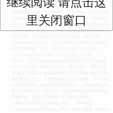
继续阅读 请点击这
（Channel Coding）则着眼于应对传输过程中可能出
现的噪声和干扰。即便信息经过了数字化，但信道并非
里关闭窗口
完美无缺，传输过程中仍可能发生比特错误（0变成1，
或1变成0）。信道编码的使命就是通过在原始数据中加
入冗余信息（校验位），使得接收端能够检测甚至纠正
这些错误。我们将深入研究线性分组码，如汉明码
（Hamming Code），它以其简单的结构和高效的纠
错能力而闻名。此外，也会探讨更强大的卷积码
（Convolutional Code）和Turbo码（Turbo
Code），它们在现代通信系统中发挥着不可替代的作
用，大大提高了通信的可靠性。 数字调制：将数字信
号“搬运”到载波上 编码后的数字信号需要被“搬运”到高
频的载波信号上，才能有效地在空间中传播。这个过程
称为数字调制（Digital Modulation）。调制就像是给
数字信息穿上了一件“外衣”，使其能够适应物理信道的
传输特性。 最基本的调制方式包括幅度键控
（Amplitude Shift Keying, ASK）、频率键控
（Frequency Shift Keying, FSK）和相位键控（Phase