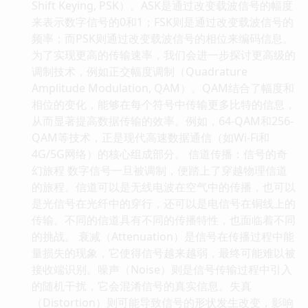
Shift Keying, PSK）。ASK是通过改变载波信号的幅度
来表示数字信号的0和1；FSK则是通过改变载波信号的
频率；而PSK则通过改变载波信号的相位来编码信息。
为了实现更高的传输速率，我们会进一步探讨更高级的
调制技术，例如正交幅度调制（Quadrature
Amplitude Modulation, QAM）。QAM结合了幅度和
相位的变化，能够在每个符号中传输更多比特的信息，
从而显著提高数据传输的效率。例如，64-QAM和256-
QAM等技术，正是现代高速数据通信（如Wi-Fi和
4G/5G网络）的核心组成部分。 信道传播：信号的奇
幻旅程 数字信号一旦被调制，便踏上了穿越物理信道
的旅程。信道可以是无线电波在空气中的传播，也可以
是光信号在光纤中的穿行，还可以是电信号在铜线上的
传输。不同的信道具有不同的传播特性，也面临着不同
的挑战。 衰减（Attenuation）是信号在传播过程中能
量损失的现象，它使得信号越来越弱，最终可能难以被
接收端识别。噪声（Noise）则是信号传输过程中引入
的随机干扰，它会混淆信号的真实信息。失真
（Distortion）则可能导致信号的形状发生改变，影响