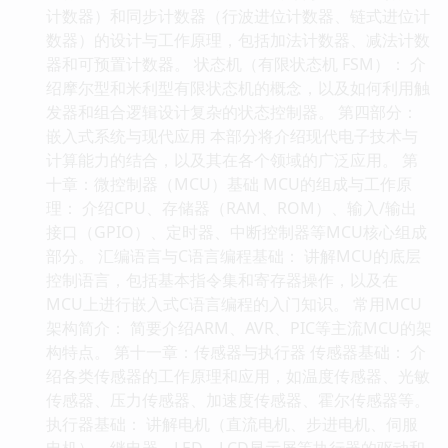
计数器）和同步计数器（行波进位计数器、链式进位计
数器）的设计与工作原理，包括加法计数器、减法计数
器和可预置计数器。 状态机（有限状态机 FSM）： 介
绍摩尔型和米利型有限状态机的概念，以及如何利用触
发器和组合逻辑设计复杂的状态控制器。 第四部分：
嵌入式系统与现代应用 本部分将介绍现代电子技术与
计算能力的结合，以及其在各个领域的广泛应用。 第
十章：微控制器（MCU）基础 MCU的组成与工作原
理： 介绍CPU、存储器（RAM、ROM）、输入/输出
接口（GPIO）、定时器、中断控制器等MCU核心组成
部分。 汇编语言与C语言编程基础： 讲解MCU的底层
控制语言，包括基本指令集和寄存器操作，以及在
MCU上进行嵌入式C语言编程的入门知识。 常用MCU
架构简介： 简要介绍ARM、AVR、PIC等主流MCU的架
构特点。 第十一章：传感器与执行器 传感器基础： 介
绍各类传感器的工作原理和应用，如温度传感器、光敏
传感器、压力传感器、加速度传感器、霍尔传感器等。
执行器基础： 讲解电机（直流电机、步进电机、伺服
电机）、继电器、LED、LCD显示屏等执行器的驱动和