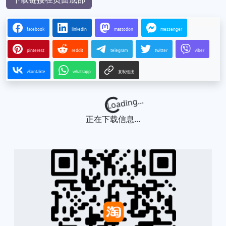
facebook
linkedin
mastodon
messenger
pinterest
reddit
telegram
twitter
viber
vkontakte
whatsapp
复制链接
Loading...
正在下载信息...