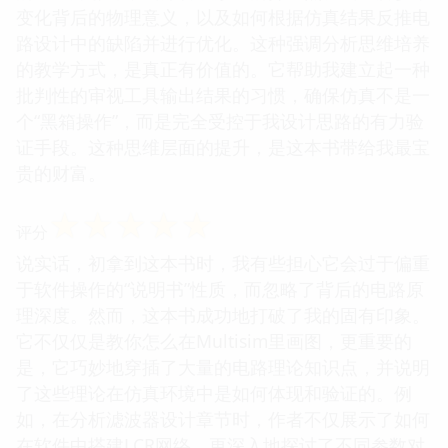
变化背后的物理意义，以及如何根据仿真结果反推电
路设计中的缺陷并进行优化。这种强调分析思维培养
的教学方式，是真正有价值的。它帮助我建立起一种
批判性的审视工具输出结果的习惯，确保仿真不是一
个“黑箱操作”，而是完全受控于我设计思路的有力验
证手段。这种思维层面的提升，是这本书带给我最宝
贵的财富。
☆
☆
☆
☆
☆
评分
说实话，初拿到这本书时，我有些担心它会过于偏重
于软件操作的“说明书”性质，而忽略了背后的电路原
理深度。然而，这本书成功地打破了我的固有印象。
它不仅仅是教你怎么在Multisim里画图，更重要的
是，它巧妙地穿插了大量的电路理论知识点，并说明
了这些理论在仿真环境中是如何体现和验证的。例
如，在分析滤波器设计章节时，作者不仅展示了如何
在软件中搭建LCR网络，更深入地探讨了不同参数对