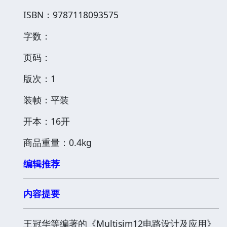
ISBN：9787118093575
字数：
页码：
版次：1
装帧：平装
开本：16开
商品重量：0.4kg
编辑推荐
内容提要
王冠华等编著的《Multisim12电路设计及应用》