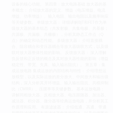
设备的核心功能。 第四章：放大电路基础 放大器的基
本概念： 介绍放大器的定义、增益（电压增益、电流
增益、功率增益）、输入电阻、输出电阻以及频率响应
等关键参数。 单级放大器： 详细讲解BJT和FET作为单
级放大器的基本组态（共发射极、共集电极、共基极；
共源极、共漏极、共栅极），分析其静态工作点（Q
点）的确定和动态性能。 多级放大器： 介绍直接耦
合、阻容耦合和变压器耦合等放大器级联方式，以及级
联对放大器整体性能的影响。 反馈放大器： 深入理解
负反馈和正反馈的概念及其对放大器性能的影响（增益
稳定性、带宽、失真、输入输出阻抗）。 第五章：集
成运放电路 集成运放的内部结构与特性： 介绍理想运
放模型，以及实际运放的差分放大、中间放大和输出级
结构，深入分析其开环增益、输入输出阻抗、共模抑制
比（CMRR）、压摆率等关键参数。 基本运放电路：
讲解同相放大器、反相放大器、电压跟随器、加法器、
减法器、积分器、微分器等经典运放电路，并分析其工
作原理和应用。 有源滤波器： 介绍低通、高通、带通
和带阻滤波器等有源滤波器电路的设计，以及伯德图在