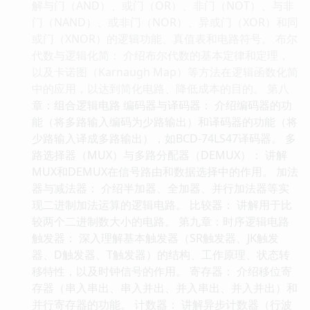
解与门（AND）、或门（OR）、非门（NOT）、与非
门（NAND）、或非门（NOR）、异或门（XOR）和同
或门（XNOR）的逻辑功能、真值表和电路符号。 布尔
代数与逻辑化简： 介绍布尔代数的基本定律和定理，
以及卡诺图（Karnaugh Map）等方法在逻辑函数化简
中的应用，以达到简化电路、降低成本的目的。 第八
章：组合逻辑电路 编码器与译码器： 介绍编码器的功
能（将多路输入编码为少路输出）和译码器的功能（将
少路输入译成多路输出），如BCD-74LS47译码器。 多
路选择器（MUX）与多路分配器（DEMUX）： 讲解
MUX和DEMUX在信号路由和数据选择中的作用。 加法
器与减法器： 介绍半加器、全加器、并行加法器等实
现二进制加法运算的逻辑电路。 比较器： 讲解用于比
较两个二进制数大小的电路。 第九章：时序逻辑电路
触发器： 深入理解基本触发器（SR触发器、JK触发
器、D触发器、T触发器）的结构、工作原理、状态转
移特性，以及时钟信号的作用。 寄存器： 介绍移位寄
存器（串入串出、串入并出、并入串出、并入并出）和
并行寄存器的功能。 计数器： 讲解异步计数器（行波