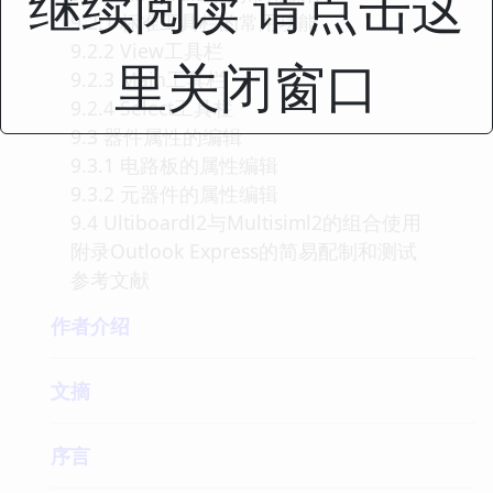
继续阅读 请点击这
9.2.1 标准工具栏的常用功能
9.2.2 View工具栏
里关闭窗口
9.2.3 Main工具栏
9.2.4 Select工具栏
9.3 器件属性的编辑
9.3.1 电路板的属性编辑
9.3.2 元器件的属性编辑
9.4 Ultiboardl2与Multisiml2的组合使用
附录Outlook Express的简易配制和测试
参考文献
作者介绍
文摘
序言