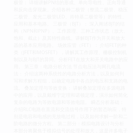
极管： 详细讲解PN结的形成、单向导电性、正向导通
和反向击穿现象。介绍各种二极管（整流二极管、稳压
二极管、发光二极管LED、肖特基二极管等）的特性、
应用和基本电路。 三极管（BJT）： 深入阐述BJT的结
构（NPN和PNP）、工作原理、三种工作状态（放大、
饱和、截止）及其特性曲线。讲解BJT作为开关和放大
器的基本应用电路。 场效应管（FET）： 介绍FET的种
类（JFET和MOSFET），讲解其工作原理、栅极控制机
制以及与BJT的异同。分析FET在放大和开关电路中的应
用。 第三章：电路分析方法 节点电压法与网孔电流
法： 介绍这两种系统性的电路分析方法，以及如何列
写和求解方程组，以确定电路中各点的电压和支路的电
流。 叠加定理与等效变换： 讲解叠加定理在多源电路
中的应用，以及戴维宁定理和诺顿定理，演示如何简化
复杂的电路为等效电源和等效电阻。 瞬态分析基础：
介绍RLC电路在直流和交流信号作用下的暂态响应，特
别是电容和电感的充放电过程，以及如何求解一阶和二
阶电路的微分方程。 第二部分：模拟电路设计与分析
本部分将聚焦于模拟信号的处理和放大，这是许多电子