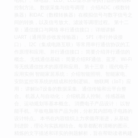
控制方法。 数据采集与信号调理： 介绍ADC（模数转
换器）和DAC（数模转换器）在模拟信号与数字信号之
间的转换，以及信号放大、滤波等调理过程。 第十二
章：通信接口与网络 串行通信接口： 详细讲解
UART（通用异步收发传输器）、SPI（串行外设接
口）、I2C（集成电路互联）等常用串行通信协议的工
作原理和应用。 并行通信接口： 简要介绍并行通信的
概念。 无线通信基础： 简要介绍RF通信、蓝牙、Wi-Fi
等无线通信技术的原理和应用。 第十三章：现代电子
应用实例 智能家居系统： 介绍智能照明、智能家电、
安防监控等系统的组成和控制逻辑。 物联网（IoT）应
用： 讲解IoT设备的数据采集、通信传输和云平台整
合。 机器人与自动化： 介绍机器人控制、传感器融
合、运动规划等基本概念。 消费电子产品设计： 以智
能手机、平板电脑等产品为例，分析其内部电子电路的
设计特点。 本书在内容组织上力求循序渐进，从基础
到进阶，理论与实践相结合。每章都配有清晰的图示、
精炼的文字描述和详实的例题解析，旨在帮助读者构建