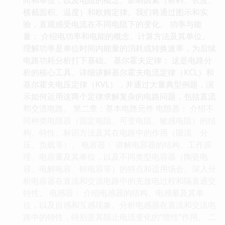
横截面积、温度）和欧姆定律。我们将通过图示和实
验，直观感受电流在不同电阻下的变化。 功率与能
量： 介绍电功率和电能的概念、计算方法及其单位。
理解功率是单位时间内能量的消耗或转换速率，为后续
电路功耗分析打下基础。 基尔霍夫定律： 这是电路分
析的核心工具。详细讲解基尔霍夫电流定律（KCL）和
基尔霍夫电压定律（KVL），并通过大量典型例题，演
示如何运用这两个定律求解复杂的电路问题，包括直流
和交流电路。 第二章：基本电路元件 电阻器： 介绍不
同种类电阻器（固定电阻、可变电阻、敏感电阻）的结
构、特性、标识方法及其在电路中的作用（限流、分
压、负载等）。 电容器： 讲解电容器的结构、工作原
理、电容量及其单位，以及不同类型电容器（陶瓷电
容、电解电容、钽电容等）的特点和适用场合。深入分
析电容器在直流和交流电路中的充放电过程和隔直通交
特性。 电感器： 介绍电感器的结构、电感量及其单
位，以及自感和互感现象。分析电感器在直流和交流电
路中的特性，特别是其阻止电流变化的“惯性”作用。 二