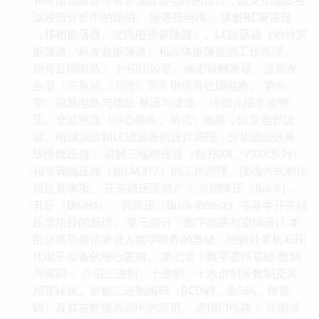
滤波器分析中的应用。 振荡器电路： 讲解RC振荡器
（移相振荡器、文氏电桥振荡器）、LC振荡器（哈特莱
振荡器、科皮兹振荡器）和晶体振荡器的工作原理。
信号处理电路： 介绍比较器、施密特触发器、波形发
生器（三角波、方波）等常用信号处理电路。 第六
章：电源电路与稳压 整流与滤波： 详细介绍半波整
流、全波整流（中心抽头、桥式）电路，以及电容滤
波、电感滤波和LC滤波器的设计原理，分析滤波效果。
线性稳压器： 讲解三端稳压器（如78XX、79XX系列）
和可调稳压器（如LM317）的工作原理、接线方式和使
用注意事项。 开关稳压器简介： 介绍降压（Buck）、
升压（Boost）、升降压（Buck-Boost）等基本开关稳
压器拓扑的原理。 第三部分：数字电路与逻辑设计 本
部分将引领读者进入数字世界的奥秘，理解计算机和现
代电子设备的核心逻辑。 第七章：数字逻辑基础 数制
与编码： 介绍二进制、十进制、十六进制等数制及其
相互转换。讲解二进制编码（BCD码、余3码、格雷
码）及其在数据表示中的应用。 逻辑门电路： 详细讲