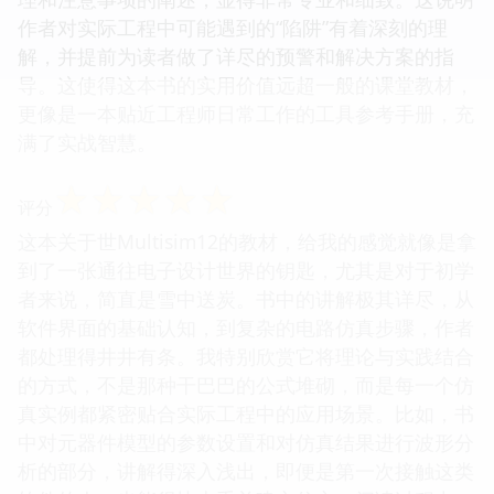
作者对实际工程中可能遇到的“陷阱”有着深刻的理
解，并提前为读者做了详尽的预警和解决方案的指
导。这使得这本书的实用价值远超一般的课堂教材，
更像是一本贴近工程师日常工作的工具参考手册，充
满了实战智慧。
☆
☆
☆
☆
☆
评分
这本关于世Multisim12的教材，给我的感觉就像是拿
到了一张通往电子设计世界的钥匙，尤其是对于初学
者来说，简直是雪中送炭。书中的讲解极其详尽，从
软件界面的基础认知，到复杂的电路仿真步骤，作者
都处理得井井有条。我特别欣赏它将理论与实践结合
的方式，不是那种干巴巴的公式堆砌，而是每一个仿
真实例都紧密贴合实际工程中的应用场景。比如，书
中对元器件模型的参数设置和对仿真结果进行波形分
析的部分，讲解得深入浅出，即便是第一次接触这类