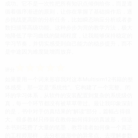
成功。它不是一次性把所有知识点倾倒给你，而是遵
循着循序渐进的原则，让你在掌握了基础操作后，逐
步挑战更高阶的分析任务，比如瞬态响应分析或者参
数扫描等高级功能。这种步步为营的教学方法，极大
地降低了学习曲线的陡峭程度，让我能够保持稳定的
学习节奏，并切实感受到自己能力的稳步提升，而不
是中途因为难度陡增而放弃。
☆
☆
☆
☆
☆
评分
如果要用一个词来形容我对这本Multisim12书籍的整
体感受，那一定是“系统性”。它构建了一个完整、闭
环的学习体系，从软件的安装配置到复杂的系统级仿
真，每一个环节都没有被草草带过。最让我印象深刻
的是，书中对于仿真结果的“解读”部分，篇幅占得很
大。很多教材只停留在教你如何得到仿真波形，但这
本书则花费了大量的笔墨，教导读者如何像一个真正
的工程师那样，去分析波形中的异常点、去理解参数