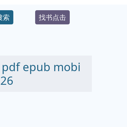
搜索
找书点击
f epub mobi
26