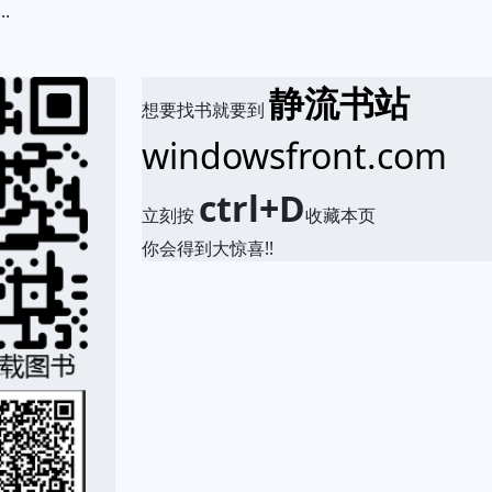
.
静流书站
想要找书就要到
windowsfront.com
ctrl+D
立刻按
收藏本页
你会得到大惊喜!!