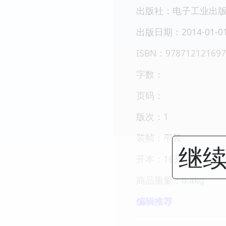
出版社：电子工业出
出版日期：2014-01-0
ISBN：978712121697
字数：
页码：
版次：1
装帧：平装
继续
开本：16开
商品重量：0.4kg
编辑推荐