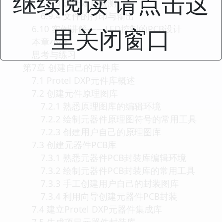
继续阅读 请点击这
6.9.3 设计规则检测
6.9.4 文件的打印与输出
6.10 实例讲解——LED控制的PCB设计
里关闭窗口
本章小结
思考与练习
第7章 创建自己的元件库
7.1 Protel DXP元件库概述
7.2 创建元件原理图库
7.2.1 熟悉原理图库的编辑环境
7.2.2 绘制元器件原理图符号的常用工具
7.2.3 创建用户自己的原理图库
7.3 创建元器件PCB库
7.3.1 熟悉元器件PCB封装库编辑环境
7.3.2 绘制元器件PCB封装库的常用工具
7.3.3 手工创建用户自己的封装图库
7.3.4 利用向导创建元器件PCB封装
7.4 建立Protel DXP元器件集成库
7.5 生成项目元器件封装库