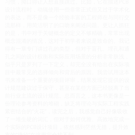
习惯，拗口得让人想直接跳过。比如，它在描述PCB
设计流程时，动辄使用一些非常正式但又过于学术化
的表达，而不是像一个经验丰富的工程师在与同行交
流那样，用简洁明了的口吻来阐述问题。更让人抓狂
的是，书中对于关键概念的定义不够精确，常常出现
概念混淆的情况，这对于初学者来说是致命的。我记
得有一章专门讲过孔的类型，但对于盲孔、埋孔和通
孔之间的设计权衡和实际应用场景的分析非常肤浅，
似乎只是罗列了一下定义，却完全没有给出在实际项
目中最常见的选择倾向和背后的原因。我尝试用这本
书来准备一个重要的项目评审，结果发现它提供的设
计规范建议过于保守，甚至在某些方面已经脱离了当
前行业主流的设计规范。总而言之，这本书更像是一
份理论参考资料的堆砌，缺乏将理论与实际工程实践
紧密结合的“火花”，读完之后，我感觉自己好像吸收
了一堆生硬的词汇，但对于如何优雅、高效地完成一
个实际的PCB设计项目，依然感到茫然无措，提升效
率的“捷径”在这里完全找不到。