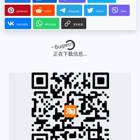
pinterest
reddit
telegram
twitter
viber
vkontakte
whatsapp
复制链接
Loading...
正在下载信息...