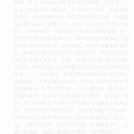
青睐。本书《Protel DXP基础与实例进阶（配光盘）》
旨在为读者提供一套系统、深入的学习方案，帮助您从
零开始，逐步掌握Protel DXP的各项核心技术，并能灵
活运用到实际工程项目中，成为一名出色的PCB设计专
家。 本书的编写，并非仅仅罗列软件的功能按钮，而
是力求将理论与实践相结合，将枯燥的技术讲解融入到
生动具体的实例之中。我们深知，对于大多数初学者而
言，单纯的功能介绍容易让人感到迷茫，而缺乏实践的
理论又显得空洞乏味。因此，本书将以“学以致用”为核
心理念，带领读者一步步构建起扎实的Protel DXP知识
体系。 一、 夯实基础，构筑坚固的知识大厦 电子设计
流程的每一个环节都息息相关，Protel DXP作为整合了
原理图设计、PCB布局布线、以及后处理等一系列强大
功能的软件，其学习过程也需要循序渐进。本书第一部
分，我们将专注于Protel DXP的核心基础概念和操作技
巧。 软件环境的搭建与认识： 我们将详细介绍Protel
DXP的安装与基本界面布局，帮助您快速熟悉工作区
域，了解各个菜单、工具栏的功能。这就像盖房子，先
要打好地基，确保工具用起来顺手。 原理图设计入