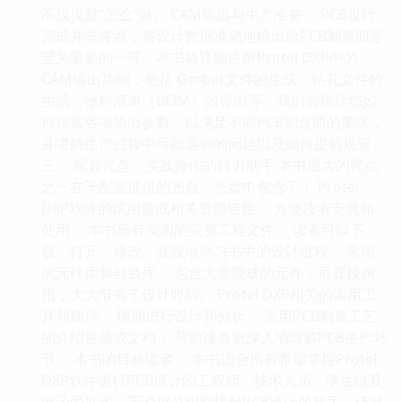
不仅仅是“怎么”做。 CAM输出与生产准备： PCB设计
完成并非终点，将设计数据准确地输出给PCB制造商是
至关重要的一环。本书将详细讲解Protel DXP中的
CAM输出功能，包括 Gerber文件的生成、钻孔文件的
生成、物料清单（BOM）的导出等。我们会指导您如
何设置各项输出参数，以满足不同PCB制造商的要求，
并讲解生产过程中可能遇到的问题以及如何提前规避。
三、 配套光盘，实践操作的得力助手 本书最大的亮点
之一在于配套提供的光盘。光盘中包含了： Protel
DXP软件的试用版或相关资源链接： 方便读者安装和
使用。 本书所有实例的完整工程文件： 读者可以下
载、打开、修改，直观地学习书中的设计过程。 常用
的元件库和封装库： 包含大量现成的元件，可直接调
用，大大节省了设计时间。 Protel DXP相关的实用工
具和插件： 辅助进行设计和分析。 常用PCB制造工艺
的介绍视频或文档： 帮助读者更深入地理解PCB生产环
节。 本书的目标读者： 本书适合所有希望掌握Protel
DXP软件进行PCB设计的工程师、技术人员、学生以及
电子爱好者。无论您是刚刚接触PCB设计的新手，还是