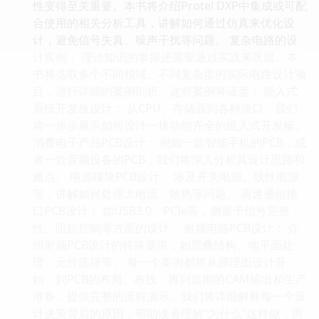
性变得至关重要。本书将介绍Protel DXP中集成或可配
合使用的相关分析工具，讲解如何通过仿真来优化设
计，避免信号失真、噪声干扰等问题。 复杂电路的设
计实例： 理论知识的掌握还需要通过实践来巩固。本
书将选取多个不同领域、不同复杂度的实际电路设计项
目，进行详细的案例剖析。这些案例将涵盖： 嵌入式
系统开发板设计： 从CPU、存储器到各种接口，我们
将一步步展示如何设计一块功能齐全的嵌入式开发板。
消费电子产品PCB设计： 例如一款智能手机的PCB，或
者一款音频设备的PCB，我们将深入分析其设计思路和
难点。 电源模块PCB设计： 涉及开关电源、线性电源
等，讲解如何处理大电流、散热等问题。 高速通信接
口PCB设计： 如USB3.0、PCIe等，侧重于信号完整
性、阻抗控制等方面的设计。 射频电路PCB设计： 介
绍射频PCB设计的特殊要求，如层叠结构、地平面处
理、元件选择等。 每一个案例都将从原理图设计开
始，到PCB的布局、布线，再到后期的CAM输出和生产
准备，提供完整的流程演示。我们将详细解释每一个设
计决策背后的原因，帮助读者理解“为什么”这样做，而