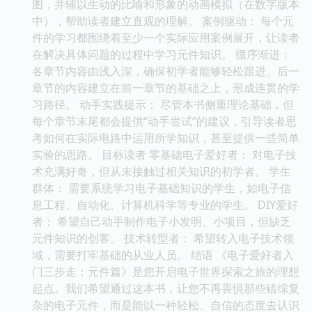
图，并辅以生动的比喻和形象的动画模拟（在数字版本
中），帮助读者建立直观的理解。 案例驱动： 每个元
件的学习都围绕着至少一个实际应用案例展开，让读者
在解决具体问题的过程中学习元件知识。 循序渐进：
各章节内容由浅入深，确保初学者能够轻松跟进。后一
章节的内容建立在前一章节的基础之上，形成连贯的学
习路径。 动手实践提示： 尽管本书侧重理论基础，但
每个章节末尾都会提供“动手尝试”的建议，引导读者思
考如何在实际电路中运用所学知识，甚至提供一些简单
实验的思路。 目标读者 零基础电子爱好者： 对电子技
术充满好奇，但从未接触过相关知识的初学者。 学生
群体： 需要系统学习电子基础知识的学生，如电子信
息工程、自动化、计算机科学等专业的学生。 DIY爱好
者： 希望自己动手制作电子小发明、小项目，但缺乏
元件知识的创客。 技术转型者： 希望转入电子技术领
域，需要打牢基础的从业人员。 结语 《电子爱好者入
门三步走：元件篇》是您开启电子世界探索之旅的理想
起点。我们希望通过这本书，让您不再畏惧那些错综复
杂的电子元件，而是能以一种轻松、自信的态度去认识