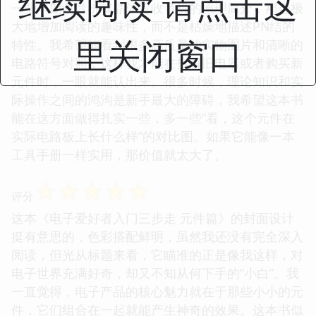
继续阅读 请点击这
一些早期收音机或晶体管收音机的原理简介，那会极
大地增加阅读的趣味性，而不是枯燥地描述PN结的
里关闭窗口
特性。我希望能看到很多高质量的实物图片和清晰的
电路符号对照，这样我才能在拆解旧电器或者购买新
元件时，一眼就能认出来。很多时候，理论知识和实
际操作之间的鸿沟是新手最大的障碍，我希望这本书
能在这方面做得扎实一些，多一些“看，这个元件在
实际电路板上长什么样”的对比图。如果它能像一本
工具手册一样实用，那价值就太大了。
☆
☆
☆
☆
☆
评分
这本《电子爱好者入门三步走 元件篇》的封面设计
挺有意思的，色彩搭配鲜明，虽然我还没有完全深入
阅读，但光从标题来看，它瞄准的正是像我这样，对
电子世界充满好奇，却又不知从何下手的“小白”。我
一直觉得，电子产品的核心魅力就在于那些小小的元
件，它们组合在一起就能产生神奇的效果。这本书似