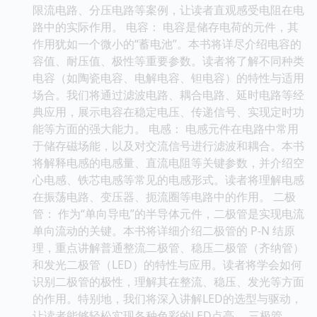
限流电路、分压电路等案例，让读者直观感受电阻在电
路中的实际作用。 电容： 电容是储存电荷的元件，其
作用犹如一个微小的“蓄电池”。本书将详尽介绍电容的
容值、耐压值、极性等重要参数。读者将了解不同种类
电容（如陶瓷电容、电解电容、钽电容）的特性与适用
场合。我们将通过滤波电路、耦合电路、延时电路等经
典应用，展示电容在稳定电压、传递信号、实现定时功
能等方面的强大能力。 电感： 电感元件在电路中常用
于储存磁场能，以及对交流信号进行滤波和耦合。本书
将解释电感的电感量、直流电阻等关键参数，并介绍空
心电感、铁芯电感等常见的电感形式。读者将理解电感
在振荡电路、变压器、扼流圈等电路中的作用。 二极
管： 作为“单向导电”的半导体元件，二极管是实现电流
单向流动的关键。本书将详细介绍二极管的 P-N 结原
理，重点讲解普通整流二极管、稳压二极管（齐纳管）
和发光二极管（LED）的特性与应用。读者将学会如何
识别二极管的极性，理解其在整流、稳压、发光等方面
的作用。特别地，我们将深入讲解LED的选型与驱动，
让读者能够轻松实现各种色彩的LED点亮。 三极管