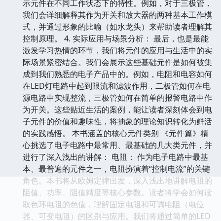
示元件在不同工作状态下的特性。例如，对于三极管，
我们会详细解释其作为开关和放大器的两种基本工作模
式，并通过形象的比喻（如水龙头）来帮助读者理解其
控制原理。 4. 实际应用与场景分析： 最后，也是最能
激发学习热情的环节，我们将元件的应用与生活中的实
际场景紧密结合。我们会展示这些基础元件是如何被集
成到我们熟悉的电子产品中的。例如，电阻和电容如何
在LED灯电路中起到限流和滤波作用，二极管如何在电
源电路中实现整流，三极管如何在简单的报警电路中作
为开关。这些贴近生活的案例，能让读者深刻体会到电
子元件的价值和趣味性，将抽象的理论知识转化为鲜活
的实践感悟。 本书涵盖的核心元件类别 《元件篇》精
心挑选了电子电路中最常用、最基础的几大类元件，并
进行了深入浅出的讲解： 电阻： 作为电子电路中最基
本、最普遍的元件之一，电阻扮演着“控制电流”的关键
角色。本书将从欧姆定律出发，深入浅出地讲解电阻的
阻值、功率、阻值精度等核心参数。读者将学会如何读
取色环电阻的色值，理解固定电阻和可调电阻（电位
器、可变电阻）的区别与应用。我们将通过简单的LED