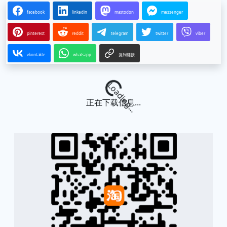
facebook
linkedin
mastodon
messenger
pinterest
reddit
telegram
twitter
viber
vkontakte
whatsapp
复制链接
Loading...
正在下载信息...