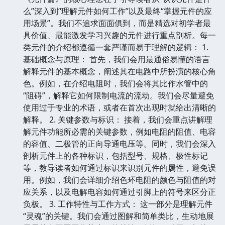
么”深入到“理解元件如何工作”以及最终“掌握元件的应
用场景”。我们不追求面面俱到，而是精选对初学者最
具价值、最能激发学习兴趣的元件进行重点剖析。每一
类元件的介绍都遵循一套严谨而易于理解的逻辑： 1.
基础概念与原理： 首先，我们会用最通俗易懂的语言
解释元件的基本概念，阐述其在电路中所扮演的核心角
色。例如，在介绍电阻时，我们会将其比作水管中的
“阻碍”，解释它如何限制电流的流动。我们会尽量避免
使用过于专业的术语，或者在首次出现时就给出清晰的
解释。 2. 关键参数与标识： 接着，我们会重点讲解理
解元件功能所必需的关键参数，例如电阻的阻值、电容
的容值、二极管的正向导通电压等。同时，我们会深入
剖析元件上的各种标识，包括型号、规格、极性标记
等，教导读者如何通过标识来识别元件的属性，避免误
用。例如，我们会详细介绍色环电阻的颜色与阻值的对
应关系，以及电解电容如何通过引脚上的符号来区分正
负极。 3. 工作特性与工作方式： 这一部分是理解元件
“灵魂”的关键。我们会通过图解和简单类比，生动地展