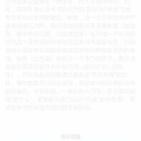
识对我来说更像是一种支撑，而不是最终目的。因
此，我非常关心这本书在元件的“获取”和“替换”方面
有没有给出实用的建议。比如，当一个元件型号停产
或者很难买到时，我们该如何根据其关键参数（如功
率、频率响应范围、封装类型等）去寻找一个合适的
替代品？这方面的内容往往是教科书里缺失的，但却
是电子爱好者在实际维修或定制项目时经常遇到的难
题。如果《元件篇》能加入一个专门的章节，教导读
者如何阅读元器件的封装代码（如SOT-23, QFN
等），并告知如何判断哪些参数是“不可协商”的红
线，哪些参数可以适当放宽，那这本书的实用价值将
瞬间飙升。对我来说，一本好的入门书，不仅要告诉
我“是什么”，更要教会我“怎么办”以及“如何变通”。希
望这本书能在这方面给我带来惊喜。
相关视频