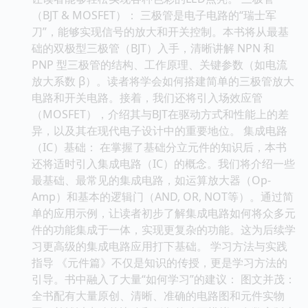
（BJT & MOSFET）： 三极管是电子电路的“瑞士军
刀”，能够实现信号的放大和开关控制。本书将从最基
础的双极型三极管（BJT）入手，清晰讲解 NPN 和
PNP 型三极管的结构、工作原理、关键参数（如电流
放大系数 β）。读者将学会如何搭建简单的三极管放大
电路和开关电路。接着，我们还将引入场效应管
（MOSFET），介绍其与BJT在驱动方式和性能上的差
异，以及其在现代电子设计中的重要地位。 集成电路
（IC）基础： 在掌握了基础分立元件的知识后，本书
还将适时引入集成电路（IC）的概念。我们将介绍一些
最基础、最常见的集成电路，如运算放大器（Op-
Amp）和基本的逻辑门（AND, OR, NOT等）。通过简
单的应用示例，让读者初步了解集成电路如何将众多元
件的功能集成于一体，实现更复杂的功能。这为后续学
习更高级的集成电路应用打下基础。 学习方法与实践
指导 《元件篇》不仅是知识的传授，更是学习方法的
引导。书中融入了大量“如何学习”的建议： 图文并茂：
全书配有大量原创、清晰、准确的电路图和元件实物