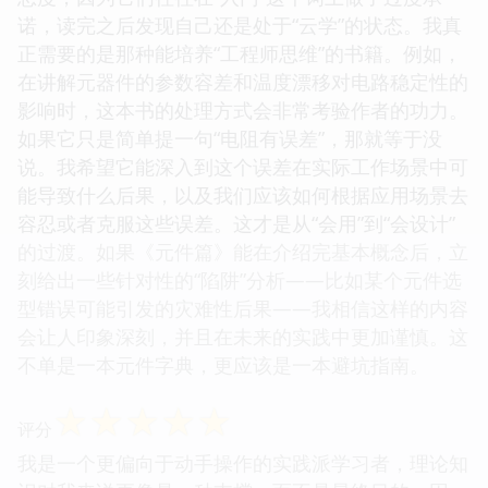
诺，读完之后发现自己还是处于“云学”的状态。我真
正需要的是那种能培养“工程师思维”的书籍。例如，
在讲解元器件的参数容差和温度漂移对电路稳定性的
影响时，这本书的处理方式会非常考验作者的功力。
如果它只是简单提一句“电阻有误差”，那就等于没
说。我希望它能深入到这个误差在实际工作场景中可
能导致什么后果，以及我们应该如何根据应用场景去
容忍或者克服这些误差。这才是从“会用”到“会设计”
的过渡。如果《元件篇》能在介绍完基本概念后，立
刻给出一些针对性的“陷阱”分析——比如某个元件选
型错误可能引发的灾难性后果——我相信这样的内容
会让人印象深刻，并且在未来的实践中更加谨慎。这
不单是一本元件字典，更应该是一本避坑指南。
☆
☆
☆
☆
☆
评分
我是一个更偏向于动手操作的实践派学习者，理论知