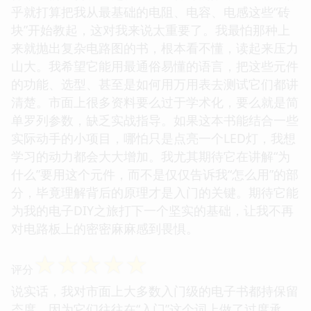
乎就打算把我从最基础的电阻、电容、电感这些“砖
块”开始教起，这对我来说太重要了。我最怕那种上
来就抛出复杂电路图的书，根本看不懂，读起来压力
山大。我希望它能用最通俗易懂的语言，把这些元件
的功能、选型、甚至是如何用万用表去测试它们都讲
清楚。市面上很多资料要么过于学术化，要么就是简
单罗列参数，缺乏实战指导。如果这本书能结合一些
实际动手的小项目，哪怕只是点亮一个LED灯，我想
学习的动力都会大大增加。我尤其期待它在讲解“为
什么”要用这个元件，而不是仅仅告诉我“怎么用”的部
分，毕竟理解背后的原理才是入门的关键。期待它能
为我的电子DIY之旅打下一个坚实的基础，让我不再
对电路板上的密密麻麻感到畏惧。
☆
☆
☆
☆
☆
评分
说实话，我对市面上大多数入门级的电子书都持保留
态度，因为它们往往在“入门”这个词上做了过度承