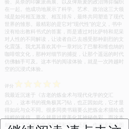
验、莫奈的印象派画展、以及俾斯麦的政治博弈编织
在一起。他成功地展示了科学、艺术、政治这三大领
域是如何相互激发、相互排斥，最终共同塑造了现代
世界的雏形。最精彩的是它对“现代性”的定义，书中
没有给出教科书式的答案，而是通过对比萨特和尼采
对人性的不同解读，让读者自己去感受那种剧烈的文
化震荡。我尤其喜欢其中一章对比了巴黎和维也纳的
咖啡馆文化，那种对细节的捕捉，让那个遥远的时代
仿佛触手可及。这本书的阅读体验，就是一次跨越时
空的沉浸式体验。
☆
☆
☆
☆
☆
评分
我最近沉迷于《古老的炼金术与现代化学的交汇
点》，这本书的视角极其刁钻，也正因如此，它才显
得如此与众不同。很多同类书籍要么把炼金术描绘成
纯粹的迷信，要么就是过度美化其神秘色彩，而这本
却做到了冷静的学术梳理和历史还原。作者没有试图