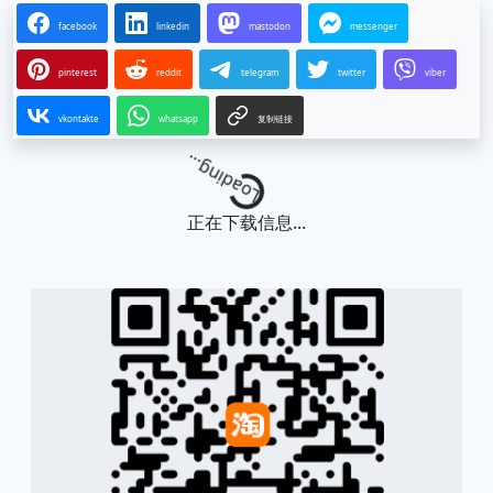
facebook
linkedin
mastodon
messenger
pinterest
reddit
telegram
twitter
viber
vkontakte
whatsapp
复制链接
Loading...
正在下载信息...