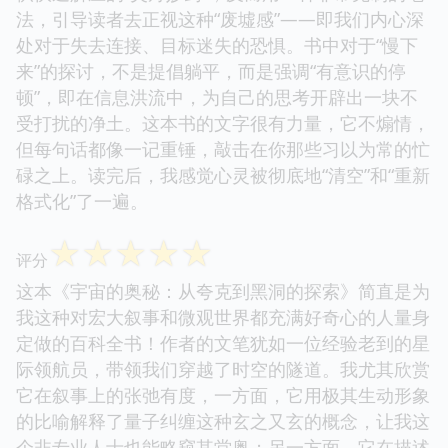
法，引导读者去正视这种“废墟感”——即我们内心深
处对于失去连接、目标迷失的恐惧。书中对于“慢下
来”的探讨，不是提倡躺平，而是强调“有意识的停
顿”，即在信息洪流中，为自己的思考开辟出一块不
受打扰的净土。这本书的文字很有力量，它不煽情，
但每句话都像一记重锤，敲击在你那些习以为常的忙
碌之上。读完后，我感觉心灵被彻底地“清空”和“重新
格式化”了一遍。
☆
☆
☆
☆
☆
评分
这本《宇宙的奥秘：从夸克到黑洞的探索》简直是为
我这种对宏大叙事和微观世界都充满好奇心的人量身
定做的百科全书！作者的文笔犹如一位经验老到的星
际领航员，带领我们穿越了时空的隧道。我尤其欣赏
它在叙事上的张弛有度，一方面，它用极其生动形象
的比喻解释了量子纠缠这种玄之又玄的概念，让我这
个非专业人士也能略窥其堂奥；另一方面，它在描述