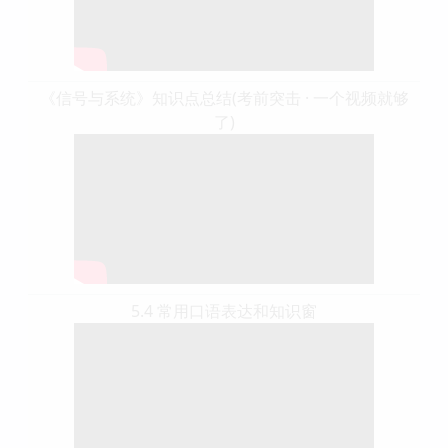
《信号与系统》知识点总结(考前突击 · 一个视频就够
了)
5.4 常用口语表达和知识窗