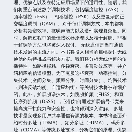
理、优缺点以及在特定应用场景下的适用性。随后，我
们将重点阐述数字调制技术，包括幅度键控（ASK）、
频率键控（FSK）、相移键控（PSK）以及更复杂的正
交幅度调制（QAM）。对于每种调制方式，本书都将
分析其频谱效率、抗噪声能力以及硬件实现复杂度。同
时，解调过程中的最佳接收器原理以及相干解调、非相
干解调等方法也将被深入探讨。 无线通信是当前通信
技术发展的主流方向。本书将投入相当的篇幅探讨无线
通信的独特挑战与解决方案。我们将分析无线信道的传
播特性，如路径损耗、多径衰落、多普勒效应等，并介
绍相应的信道模型。为了克服这些衰落，功率控制、分
集技术（空间分集、频率分集、时间分集）、均衡技术
（判决反馈均衡、自适应均衡）等关键技术将被详细介
绍。此外，扩展频谱技术，如跳频扩频（FHSS）和直
接序列扩频（DSSS），它们如何通过扩展信号带宽来
提高抗干扰能力和安全性，也将得到深入讲解。 多址
技术是实现多用户共享通信资源的根本。本书将全面介
绍时分多址（TDMA）、频分多址（FDMA）、码分多
址（CDMA）等传统多址技术，分析它们的原理、优缺