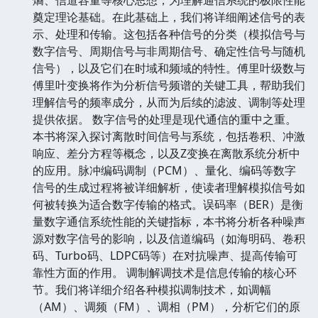
奠定理论基础。在此基础上，我们将详细阐述信号的表
示、处理和传输。这包括各种信号的分类（模拟信号与
数字信号、周期信号与非周期信号、确定性信号与随机
信号），以及它们在时域和频域的特性。傅里叶级数与
傅里叶变换将作为分析信号频谱的关键工具，帮助我们
理解信号的频率成分，从而为后续的滤波、调制等处理
提供依据。 数字信号的处理是现代通信的重中之重。
本书将深入探讨离散时间信号与系统，包括卷积、冲激
响应、差分方程等概念，以及Z变换在离散系统分析中
的应用。脉冲编码调制（PCM）、量化、编码等数字
信号的生成过程将被详细解析，使读者理解模拟信号如
何被转换为适合数字传输的格式。误码率（BER）是衡
量数字通信系统性能的关键指标，本书将分析各种噪声
源对数字信号的影响，以及信道编码（如海明码、卷积
码、Turbo码、LDPC码等）在对抗噪声、提高传输可
靠性方面的作用。 调制解调技术是信息传输的核心环
节。我们将详细介绍各种模拟调制技术，如调幅
（AM）、调频（FM）、调相（PM），分析它们的原