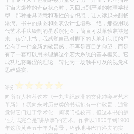
宇宙大爆炸的奇点状态时，又回归到严谨的物理学模
型，那种兼具诗意和理性的交织感，让人读起来酣畅
淋漓。书中的插图和图表设计也堪称一绝，那些用现
代艺术手法绘制的星系演化图，简直可以单独装裱起
来。读完此书，我感觉自己对脚下的大地和头顶的星
空有了一种全新的敬畏感，不再是盲目的仰望，而是
有了一套可以用来理解这个宏大系统的基本框架。它
成功地将晦涩的理论，转化为一场触手可及的视觉和
思维盛宴。
☆
☆
☆
☆
☆
评分
向所有人推荐这本《十九世纪欧洲的文化冲突与艺术
革新》！我向来对历史类的书籍抱有一种敬畏，通常
觉得它们过于学术化，阅读门槛较高，但这本书的叙
述方式完全是“讲故事”的艺术。作者以1850年到1900
年这段黄金五十年为背景，巧妙地将巴甫洛夫的实