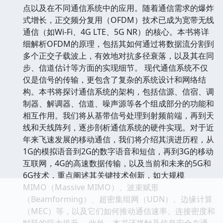
点以及在不同通信系统中的应用。随着通信需求的爆炸
式增长，正交频分复用（OFDM）技术已成为宽带无线
通信（如Wi-Fi、4G LTE、5G NR）的核心。本书将详
细解析OFDM的原理，包括其如何通过将数据流分割到
多个正交子载波上，有效地对抗多径衰落，以及其在同
步、信道估计等方面的实现细节。 现代通信系统不仅
仅是信号的传输，更包含了复杂的系统设计和网络结
构。本书将探讨通信系统的架构，包括信源、信宿、调
制器、解调器、信道、噪声源等各个组成部分的功能和
相互作用。我们将从基带信号处理到射频前端，再到天
线和天线阵列，逐步剖析通信系统的硬件实现。对于近
年来飞速发展的移动通信，我们将介绍其演进历程，从
1G的模拟语音到2G的数字语音和短信，再到3G的移动
互联网，4G的高速数据传输，以及当前和未来的5G和
6G技术，重点阐述其关键技术创新，如大规模
MIMO（Massive MIMO）、波束赋形
（Beamforming）、超密集组网（UDN）、边缘计算
（MEC）等，以及它们如何推动通信速率、连接密度和
时延的巨大提升。 此外，本书还将触及信息安全在通