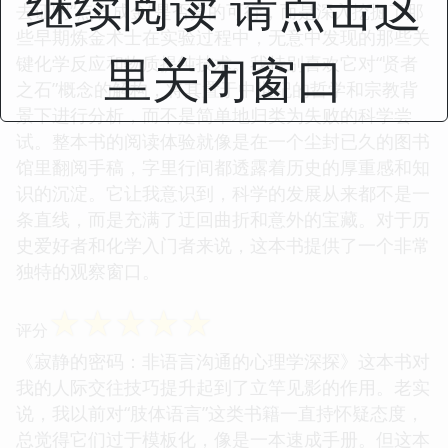
继续阅读 请点击这
去证明“点石成金”是否真的可行，而是深入挖掘了那
些早期炼金术士在实验过程中，无意中发现的那些关
里关闭窗口
键化学反应和物质提纯技术。我特别喜欢它对“贤者
之石”概念的解构，将其置于中世纪的哲学和宗教背
景下进行分析，而不是简单地归类为失败的科学尝
试。整本书的阅读体验就像是在一个尘封已久的图书
馆里翻阅手稿，字里行间都透露着历史的厚重感和知
识的沉淀。它让我意识到，科学的发展从来都不是一
条直线，而是充满了迂回曲折和意外的宝藏。对于历
史爱好者和化学入门者来说，这本书提供了一个非常
独特的观察窗口。
☆
☆
☆
☆
☆
评分
《寂静的密码：非语言沟通的心理学深探》这本书对
我的人际交往技巧提升起到了立竿见影的作用。老实
说，我以前对“肢体语言”这类书籍一直持怀疑态度，
总觉得它们过于模板化，像是一本速成手册。但这本