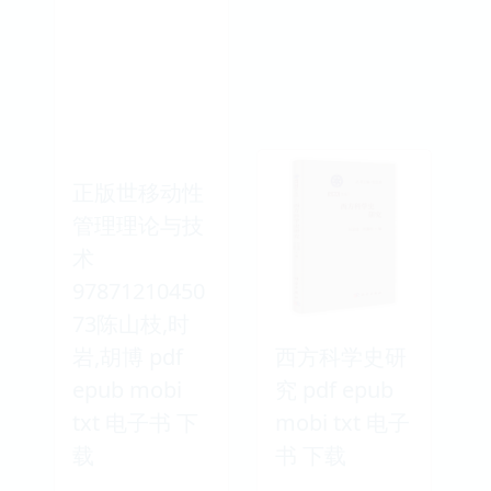
正版世移动性
管理理论与技
术
97871210450
73陈山枝,时
岩,胡博 pdf
西方科学史研
epub mobi
究 pdf epub
txt 电子书 下
mobi txt 电子
载
书 下载