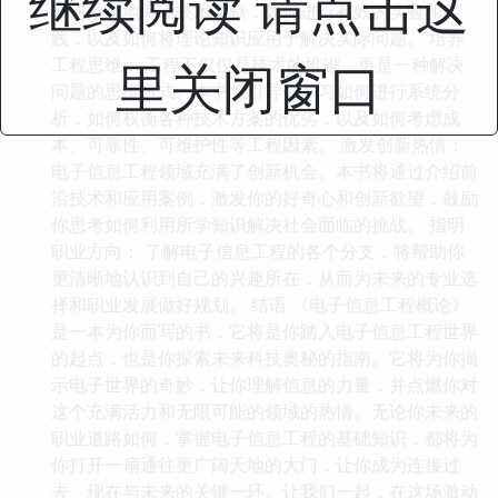
继续阅读 请点击这
如何系统地阅读技术文献，如何进行有效的实验和实
践，以及如何将理论知识应用于解决实际问题。 培养
里关闭窗口
工程思维： 工程不仅仅是技术的堆砌，更是一种解决
问题的思维方式。本书将引导你学习如何进行系统分
析，如何权衡各种技术方案的优劣，以及如何考虑成
本、可靠性、可维护性等工程因素。 激发创新热情：
电子信息工程领域充满了创新机会。本书将通过介绍前
沿技术和应用案例，激发你的好奇心和创新欲望，鼓励
你思考如何利用所学知识解决社会面临的挑战。 指明
职业方向： 了解电子信息工程的各个分支，将帮助你
更清晰地认识到自己的兴趣所在，从而为未来的专业选
择和职业发展做好规划。 结语 《电子信息工程概论》
是一本为你而写的书，它将是你踏入电子信息工程世界
的起点，也是你探索未来科技奥秘的指南。它将为你揭
示电子世界的奇妙，让你理解信息的力量，并点燃你对
这个充满活力和无限可能的领域的热情。无论你未来的
职业道路如何，掌握电子信息工程的基础知识，都将为
你打开一扇通往更广阔天地的大门，让你成为连接过
去、现在与未来的关键一环。让我们一起，在这场激动