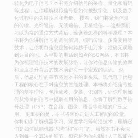
转化为电子信号？本书将介绍信号的采样、量化和编码
等过程，让你理解模拟信号是如何被数字化，以及数字
化过程中的关键技术和考量。 接着，我们将聚焦信息
的传输。光纤通信、无线通信、卫星通信……这些我们
习以为常的通信方式背后，蕴含着怎样的科学原理？本
书将为你讲解信号的调制解调、编码传输、多路复用等
技术，让你明白信息是如何跨越千山万水，准确无误地
到达目的地。从早期的电话到如今的5G网络，本书将
为你梳理通信技术的发展脉络，让你对信息传输的效率
和速度提升背后的技术演进有一个宏观的认识。 然
后，信息处理的章节将是本书的重头戏。现代电子信息
工程的核心在于对信息的智能处理。本书将介绍信号处
理的基本理论，包括滤波、变换、识别等，让你理解如
何从海量的信号中提取有用的信息。你将了解到数字信
号处理（DSP）在音频、图像、语音等领域的广泛应
用。 更重要的是，本书将带你走进人工智能的殿堂。
你将初步了解机器学习、深度学习等前沿技术，理解它
们是如何赋能机器“思考”和“学习”的。虽然本书不会深
入到每一个算法的细节，但它将为你勾勒出人工智能在