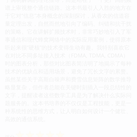
谱上审视整个通信链路。这本书最引人入胜的地方在
于它对“信息”本身概念的深刻探讨，从香农的信道容
量定理出发，自然而然地引向了编码、纠错和抗干扰
的策略。它在讲解扩频技术时，非常巧妙地引入了军
事通信和现代蜂窝网络中的实际应用案例，使得原本
听起来很“硬核”的技术变得生动有趣。我特别喜欢它
在对比不同多址接入技术（FDMA, TDMA, CDMA）
时的图表分析，那些对比图表简洁明了地揭示了每种
技术的优缺点和适用场景，避免了冗长文字的累赘。
虽然某些关于高斯白噪声和费雪信息矩阵的数学推导
略显复杂，但作者总能在关键时刻插入一段总结性的
文字，提醒读者这些数学工具是为了解决什么实际问
题服务的。这本书培养的不仅仅是工程技能，更是一
种系统性的思维方式，让人明白如何设计一个健壮、
高效的通信系统。
☆
☆
☆
☆
☆
评分