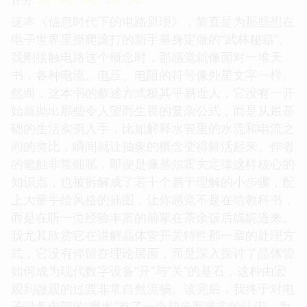
这本《信息时代下的电路原理》，简直是为那些想在
电子世界里摸爬滚打的新手量身定做的“武林秘籍”。
我刚接触电路这个概念时，那感觉就像面对一堆天
书，各种电流、电压、电阻的符号像外星文字一样。
然而，这本书的叙述方式极其平易近人，它没有一开
始就抛出那些令人望而生畏的复杂公式，而是从最基
础的生活实例入手，比如解释水管里的水流和电流之
间的类比，瞬间就让抽象的概念变得鲜活起来。作者
的笔触非常细腻，即便是像基尔霍夫定律这样核心的
知识点，也被拆解成了若干个易于理解的小步骤，配
上大量手绘风格的插图，让你感觉不是在啃教科书，
而是在听一位经验丰富的前辈在茶余饭后娓娓道来。
我尤其欣赏它在讲解晶体管开关特性那一章的处理方
式，它没有停留在理论层面，而是深入探讨了晶体管
如何成为现代数字设备“开”与“关”的基石，这种由宏
观到微观的过渡非常自然流畅。读完后，我终于对电
子设备内部的“魔术”有了一个初步而坚实的认识，为