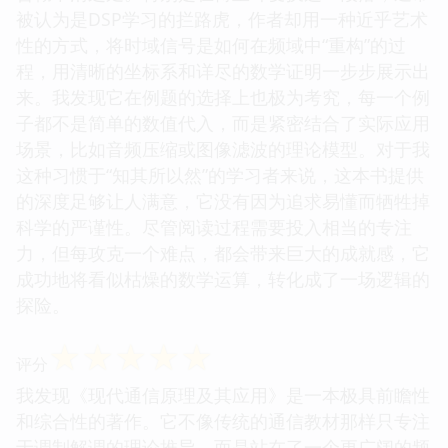
被认为是DSP学习的拦路虎，作者却用一种近乎艺术
性的方式，将时域信号是如何在频域中“重构”的过
程，用清晰的坐标系和详尽的数学证明一步步展示出
来。我发现它在例题的选择上也极为考究，每一个例
子都不是简单的数值代入，而是紧密结合了实际应用
场景，比如音频压缩或图像滤波的理论模型。对于我
这种习惯于“知其所以然”的学习者来说，这本书提供
的深度足够让人满意，它没有因为追求易懂而牺牲掉
科学的严谨性。尽管阅读过程需要投入相当的专注
力，但每攻克一个难点，都会带来巨大的成就感，它
成功地将看似枯燥的数学运算，转化成了一场逻辑的
探险。
☆
☆
☆
☆
☆
评分
我发现《现代通信原理及其应用》是一本极具前瞻性
和综合性的著作。它不像传统的通信教材那样只专注
于调制解调的理论推导，而是站在了一个更广阔的频