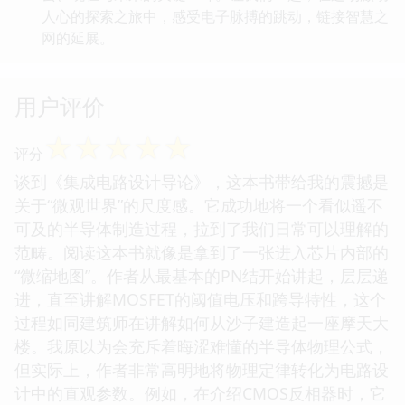
人心的探索之旅中，感受电子脉搏的跳动，链接智慧之
网的延展。
用户评价
☆
☆
☆
☆
☆
评分
谈到《集成电路设计导论》，这本书带给我的震撼是
关于“微观世界”的尺度感。它成功地将一个看似遥不
可及的半导体制造过程，拉到了我们日常可以理解的
范畴。阅读这本书就像是拿到了一张进入芯片内部的
“微缩地图”。作者从最基本的PN结开始讲起，层层递
进，直至讲解MOSFET的阈值电压和跨导特性，这个
过程如同建筑师在讲解如何从沙子建造起一座摩天大
楼。我原以为会充斥着晦涩难懂的半导体物理公式，
但实际上，作者非常高明地将物理定律转化为电路设
计中的直观参数。例如，在介绍CMOS反相器时，它