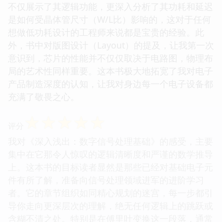
不仅展示了其逻辑功能，更深入分析了其功耗和延迟
是如何受晶体管尺寸（W/L比）影响的，这对于任何
想做低功耗设计的工程师来说都是宝贵的经验。此
外，书中对版图设计（Layout）的提及，让我第一次
意识到，芯片的性能并不仅仅取决于电路图，物理布
局的艺术性同样重要。这本书极大地拓宽了我对电子
产品制造深度的认知，让我对身边每一个电子设备都
充满了敬畏之心。
☆
☆
☆
☆
☆
评分
我对《深入浅出：数字信号处理基础》的感受，主要
集中在它那令人惊叹的逻辑清晰度和严谨的数学推导
上。这本书的目标读者显然是那些已经对基础电子元
件有所了解，准备向信号处理领域进军的进阶学习
者。它的章节组织如同精心规划的迷宫，每一步都引
导你走向更深层次的理解，绝无任何逻辑上的跳跃或
含糊不清之处。特别是在傅里叶变换这一段落，通常