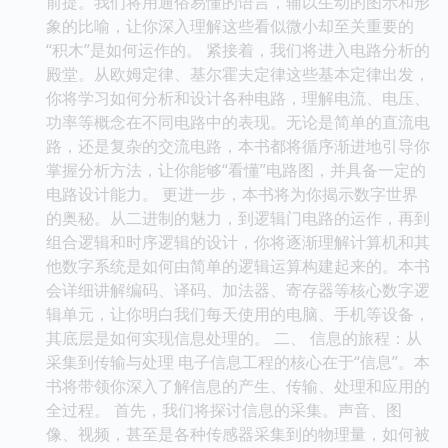
前提。我们将用通俗易懂的语言，辅以生动的图示和形
象的比喻，让你深入理解这些看似微小却至关重要的
“积木”是如何运作的。 紧接着，我们将进入电路分析的
殿堂。从欧姆定律、基尔霍夫定律这些基本定律出发，
你将学习如何分析和设计各种电路，理解电流、电压、
功率等概念在不同电路中的表现。无论是简单的直流电
路，还是复杂的交流电路，本书都将循序渐进地引导你
掌握分析方法，让你能够“看懂”电路图，并具备一定的
电路设计能力。 更进一步，本书将为你揭示数字世界
的奥秘。从二进制的魅力，到逻辑门电路的运作，再到
组合逻辑和时序逻辑的设计，你将逐渐理解计算机和其
他数字系统是如何由简单的逻辑运算构建起来的。本书
会详细讲解编码、译码、加法器、寄存器等核心数字逻
辑单元，让你明白我们每天使用的电脑、手机等设备，
其底层是如何实现信息处理的。 二、 信息的旅程：从
采集到传输与处理 电子信息工程的核心在于“信息”。本
书将带领你深入了解信息的产生、传输、处理和应用的
全过程。 首先，我们将探讨信息的采集。声音、图
像、视频，甚至是各种传感器采集到的物理量，如何被