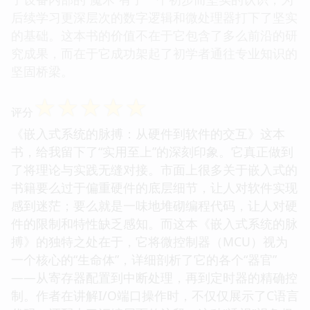
后续学习更深层次的数字逻辑和微处理器打下了坚实
的基础。这本书的价值不在于它包含了多么前沿的研
究成果，而在于它成功架起了初学者通往专业知识的
坚固桥梁。
☆
☆
☆
☆
☆
评分
《嵌入式系统的脉搏：从硬件到软件的交互》这本
书，给我留下了“实用至上”的深刻印象。它真正做到
了将理论与实践无缝对接。市面上很多关于嵌入式的
书籍要么过于偏重硬件的底层细节，让人对软件实现
感到迷茫；要么就是一味地堆砌编程代码，让人对硬
件的限制和特性缺乏感知。而这本《嵌入式系统的脉
搏》的独特之处在于，它将微控制器（MCU）视为
一个核心的“生命体”，详细剖析了它的各个“器官”
——从寄存器配置到中断处理，再到定时器的精确控
制。作者在讲解I/O端口操作时，不仅仅展示了C语言