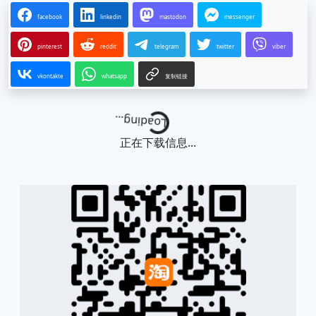
facebook
linkedin
mastodon
messenger
pinterest
reddit
telegram
twitter
viber
vkontakte
whatsapp
复制链接
Loading...
正在下载信息...