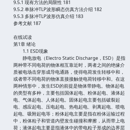
9.5.1 现有方法的局限性 181
9.5.2 单脉冲TLP波形瞬态仿真方法介绍 182
9.5.3 多脉冲TLP波形仿真介绍 183
参考文献 187
在线试读
第1章 绪论
1.1 ESD现象
静电放电（Electro Static Discharge，ESD）是指
两种带不同电荷的物体相互靠近时，两者之间的绝缘介
质被电场击穿形成导电通路，使得电荷发生转移中和，
或者带不同电荷的物体直接接触使电荷转移中和。在这
两种情形中，发生ESD的前提是物体带静电。物体起电
的类型有多种，主要包括国体起电、粉体起电、液体起
电、气体起电、人体起电。固体起电主要包括破裂起
电、感应起电、压电起电、热电起电、剥离起电、喷电
起电、吸附起电等；粉体起电主要是指在粉体运输过程
中，粉体粒子和管道内壁发生碰撞和摩擦，从而带上电
荷；液体起电主要是指液体中的带电粒子形成的边界层