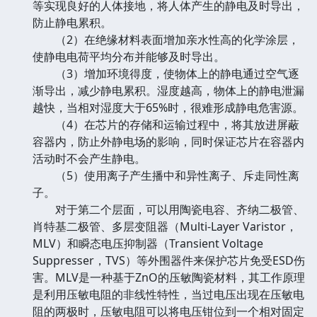
等实现良好的人体接地，将人体产生的静电及时导出，
防止静电累积。
（2）在绝缘材料表面增加亲水性高的化学涂层，
使静电电荷平均分布并能够及时导出。
（3）增加环境得度，使物体上的静电通过空气逐
渐导出，减少静电累积。湿度越高，物体上的静电泄漏
越快，当相对湿度大于65%时，很难形成静电危害源。
（4）在芯片的存储和运输过程中，将其放进屏蔽
容器内，防止外静电场的影响，同时保证芯片在容器内
活动时不会产生静电。
（5）使用离子产生播中和异性离子、斥走同性离
子。
对于第二个层面，可以用陶瓷电容、齐纳二极管、
肖特基二极管、多层变阻器（Multi-Layer Varistor，
MLV）和瞬态电压抑制器（Transient Voltage
Suppresser，TVS）等外围器件来保护芯片免受ESD伤
害。MLV是一种基于ZnO的压敏陶瓷材料，其工作原理
是利用压敏电阻的非线性特性，当过电压出现在压敏电
阻的两极时，压敏电阻可以将电压钳位到一个相对固定