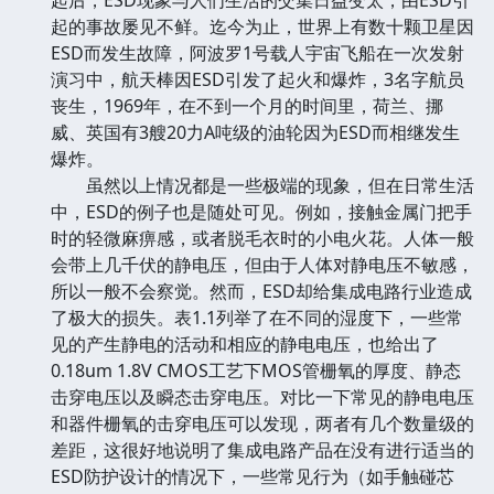
起的事故屡见不鲜。迄今为止，世界上有数十颗卫星因
ESD而发生故障，阿波罗1号载人宇宙飞船在一次发射
演习中，航天棒因ESD引发了起火和爆炸，3名字航员
丧生，1969年，在不到一个月的时间里，荷兰、挪
威、英国有3艘20力A吨级的油轮因为ESD而相继发生
爆炸。
虽然以上情况都是一些极端的现象，但在日常生活
中，ESD的例子也是随处可见。例如，接触金属门把手
时的轻微麻痹感，或者脱毛衣时的小电火花。人体一般
会带上几千伏的静电压，但由于人体对静电压不敏感，
所以一般不会察觉。然而，ESD却给集成电路行业造成
了极大的损失。表1.1列举了在不同的湿度下，一些常
见的产生静电的活动和相应的静电电压，也给出了
0.18um 1.8V CMOS工艺下MOS管栅氧的厚度、静态
击穿电压以及瞬态击穿电压。对比一下常见的静电电压
和器件栅氧的击穿电压可以发现，两者有几个数量级的
差距，这很好地说明了集成电路产品在没有进行适当的
ESD防护设计的情况下，一些常见行为（如手触碰芯