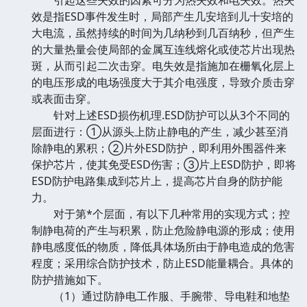
效是指ESD事件发生时，局部产生几安培到儿十安培的
大电流，虽然持续的时间为几纳秒到几百纳秒，但产生
的大量热量会使局部的金属互连线熔化或使芯片出现热
斑，从而引起二次击穿。电失效是指施加在栅氧化层上
的电压形成的电场强度大于其介电强度，导致介质击穿
或表面击穿。
针对上述ESD损伤机理.ESD防护可以从3个不同的
层面进行：①从源头上防止静电的产生，减少甚至消
除静电的累积；②片外ESD防护，即利用外围器件来
保护芯片，使其免受ESD伤害；③片上ESD防护，即将
ESD防护电路集成到芯片上，提高芯片自身的防护能
力。
对于第*个层面，有以下几种常用的实现方式；控
制静电荷的产生与积累，防止危险静电源的形成；使用
静电感度低的物质，降低具体场所由于静电造成的危害
程度；采用综合防护技术，防止ESD能量耦合。具体的
防护措施如下。
（1）通过防静电工作服、手腕带、导电鞋和地垫