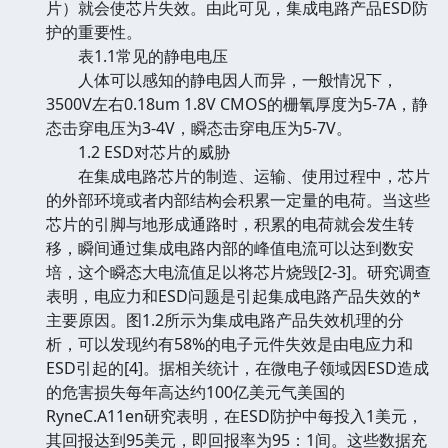
片）就会使芯片失效。由此可见，集成电路产品ESD防
护的重要性。
表1.1常见的静电电压
人体可以感知的静电因人而异，一般情况下，
3500V左右0.18um 1.8V CMOS的栅氧厚度为5-7A，静
态击穿电压为3-4V，瞬态击穿电压为5-7V。
1.2 ESD对芯片的威胁
在集成电路芯片的制造、运输、使用过程中，芯片
的外部环境或者内部结构会积累一定量的电荷。当这些
芯片的引脚与地形成通路时，积累的电荷就会发生转
移，瞬间通过集成电路内部的峰值电流可以达到数安
培，这个瞬态大电流值足以将芯片烧毁[2-3]。研究调查
表明，电应力和ESD问题是引起集成电路产品失效的*
主要原因。图1.2所示为集成电路产品失效机理的分
析，可以发现约有58%的电子元件失效是由电应力和
ESD引起的[4]。据相关统计，在微电子领域因ESD造成
的危害损失每年高达约100亿美元气美国的
RyneC.A11en研究表明，在ESD防护中每投入1美元，
其回报达到95美元，即回报率为95：1间。这些数据充