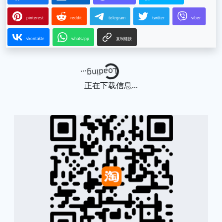
pinterest
reddit
telegram
twitter
viber
vkontakte
whatsapp
复制链接
Loading...
正在下载信息...