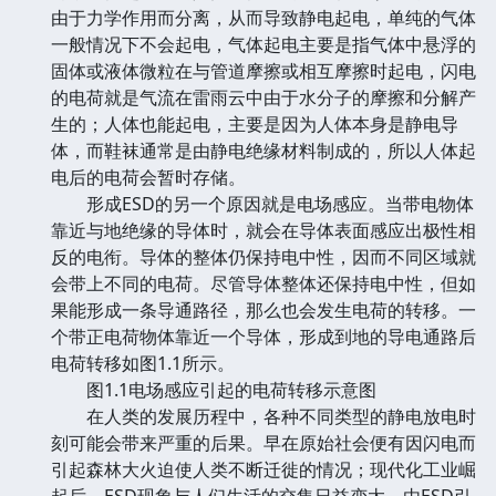
由于力学作用而分离，从而导致静电起电，单纯的气体
一般情况下不会起电，气体起电主要是指气体中悬浮的
固体或液体微粒在与管道摩擦或相互摩擦时起电，闪电
的电荷就是气流在雷雨云中由于水分子的摩擦和分解产
生的；人体也能起电，主要是因为人体本身是静电导
体，而鞋袜通常是由静电绝缘材料制成的，所以人体起
电后的电荷会暂时存储。
形成ESD的另一个原因就是电场感应。当带电物体
靠近与地绝缘的导体时，就会在导体表面感应出极性相
反的电衔。导体的整体仍保持电中性，因而不同区域就
会带上不同的电荷。尽管导体整体还保持电中性，但如
果能形成一条导通路径，那么也会发生电荷的转移。一
个带正电荷物体靠近一个导体，形成到地的导电通路后
电荷转移如图1.1所示。
图1.1电场感应引起的电荷转移示意图
在人类的发展历程中，各种不同类型的静电放电时
刻可能会带来严重的后果。早在原始社会便有因闪电而
引起森林大火迫使人类不断迁徙的情况；现代化工业崛
起后，ESD现象与人们生活的交集日益变太，由ESD引