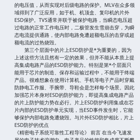
的电压值，从而实现对后级电路的保护。MLV在众多领
域得到了广泛应用，如于机、机顶盒、复印机的片外
ESD保护。TVS通常并联于被保护电路，当瞬态电压超
过电路的正常工作电压时，二极管发生雪崩击穿，为瞬
态电流提供通路，使内部电路免遭超额电压的击穿或超
额电流的过热烧毁。
第三个层面中的片上ESD防护是*为重要的，因为
上述这些方法且然有一定的效果，但并不能从本质上提
高集成电路产品的ESD防护能力。特别是第*个层面只
能用于芯片的制造、保存和运输过程中，不能用于终端
产品。很难想象在使用计算机、手机等电子产品时穿戴
防静电工作服、手腕带、导鞋会是怎样每个场景。因此
加强芯片本身对ESD的防护能力，即提高集成电路产品
的片上防护能力势在必行。片上ESD防护利用集成在芯
片内部的ESD防护单元实现，当ESD事件发生时，它能
够保护内部电路免遭烧毁。与片外ESD防护相比，片上
ESD防护的优点
《精密电子系统可靠性工程导论》 前言 在当今飞速发
展的电子技术浪潮中，电子产品的性能和集成度不断攀