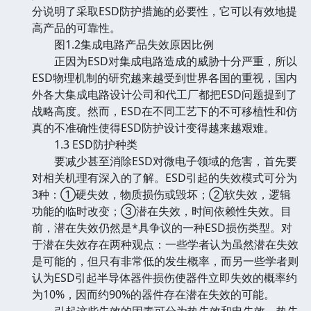
分说明了采取ESD防护措施的必要性，它可以有效地提
高产品的可靠性。
图1.2集成电路产品失效原因比例
正因为ESD对集成电路造成的威胁十分严重，所以
ESD物理机制的研究越来越受到世界各国的重视，国内
外各大集成电路设计公司和代工厂都把ESD问题提到了
战略高度。然而，ESD在不同工艺下的不可移植性和仿
真的不准确性使得ESD防护设计变得越来越艰难。
1.3 ESD防护种类
要减少甚至消除ESD对微电子领域的危害，首先要
对相关机理有深入的了解。ESD引起的失效模式可分为
3种：①硬失效，物质损伤或毁坏；②软失效，逻辑
功能的临时改变；③潜在失效，时间依赖性失效。目
前，潜在失效仍然是*具争议的一种ESD损伤类型。对
于潜在失效存在两种观点：一些学者认为虽然潜在失效
是可能的，但只有非常低的发生概率，而另一些学者则
认为ESD引起半导体器件损伤使器件立即失效的概率约
为10%，因而约90%的器件存在潜在失效的可能。
引起这些失效的因素可分为热失效和电失效。热失