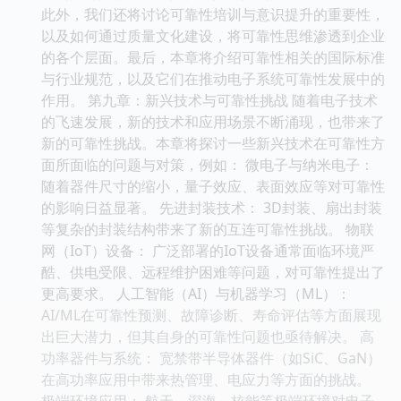
此外，我们还将讨论可靠性培训与意识提升的重要性，
以及如何通过质量文化建设，将可靠性思维渗透到企业
的各个层面。最后，本章将介绍可靠性相关的国际标准
与行业规范，以及它们在推动电子系统可靠性发展中的
作用。 第九章：新兴技术与可靠性挑战 随着电子技术
的飞速发展，新的技术和应用场景不断涌现，也带来了
新的可靠性挑战。本章将探讨一些新兴技术在可靠性方
面所面临的问题与对策，例如： 微电子与纳米电子：
随着器件尺寸的缩小，量子效应、表面效应等对可靠性
的影响日益显著。 先进封装技术： 3D封装、扇出封装
等复杂的封装结构带来了新的互连可靠性挑战。 物联
网（IoT）设备： 广泛部署的IoT设备通常面临环境严
酷、供电受限、远程维护困难等问题，对可靠性提出了
更高要求。 人工智能（AI）与机器学习（ML）：
AI/ML在可靠性预测、故障诊断、寿命评估等方面展现
出巨大潜力，但其自身的可靠性问题也亟待解决。 高
功率器件与系统： 宽禁带半导体器件（如SiC、GaN）
在高功率应用中带来热管理、电应力等方面的挑战。
极端环境应用： 航天、深海、核能等极端环境对电子