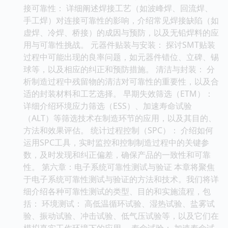
接可靠性： 详细阐述焊接工艺（如波峰焊、回流焊、
手工焊）对连接可靠性的影响，介绍常见焊接缺陷（如
虚焊、冷焊、桥接）的成因与预防，以及无铅焊料的应
用与可靠性挑战。 元器件贴装与安装： 探讨SMT贴装
过程中可能出现的良率问题，如元器件错位、立碑、锡
球等，以及相应的纠正和预防措施。 清洁与封装： 分
析制造过程中残留物的清洁对可靠性的重要性，以及合
适的封装材料和工艺选择。 早期失效筛选（ETM）：
详细介绍环境应力筛选（ESS）、加速寿命试验
（ALT）等筛选技术在制造环节的应用，以及其目的、
方法和效果评估。 统计过程控制（SPC）： 介绍如何
运用SPC工具，实时监控和控制制造过程中的关键参
数，及时发现和纠正偏差，确保产品的一致性和可靠
性。 第六章：电子系统可靠性测试与验证 本章将聚焦
于电子系统可靠性测试与验证的方法和技术。我们将详
细介绍各种可靠性测试的类型、目的和实施流程，包
括： 环境测试： 高低温循环试验、湿热试验、盐雾试
验、振动试验、冲击试验、低气压试验等，以及它们在
模拟真实工作环境下的应用。 寿命试验： 加速寿命试