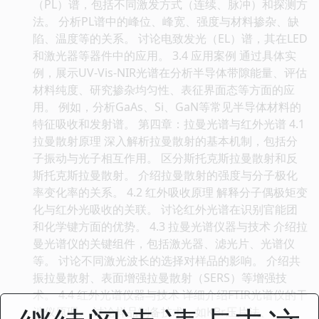
（PL）谱，包括不同激发方式（连续、脉冲）和探测方
法。 分析PL谱中的峰位、峰宽、强度与材料掺杂、缺
陷、温度等的关系。 讨论电致发光（EL）谱，其在LED
和激光器等器件中的应用。 3.4 应用案例 通过具体实
例，展示UV-Vis-NIR光谱在分析半导体带隙能量、评估
材料纯度、研究掺杂均匀性、表征界面态等方面的应
用。 例如，分析GaAs、Si、GaN等常见半导体材料的
特征吸收和发射谱。 第四章：拉曼光谱与红外光谱 4.1
拉曼散射原理 深入解析拉曼散射的基本机制，包括分
子振动与光子相互作用。 区分斯托克斯拉曼散射和反
斯托克斯拉曼散射。 介绍拉曼散射的强度与分子极化
率变化率的关系。 4.2 红外吸收原理 解释分子偶极矩变
化与红外光吸收的关联。 讨论红外光谱在识别官能团
和化学键方面的优势。 4.3 拉曼光谱仪器与技术 介绍拉
曼光谱仪的关键组件，包括激光器、滤光片、光谱仪
等。 讨论不同激光波长的选择对样品的影响。 介绍共
振拉曼散射、表面增强拉曼散射（SERS）等增强技
术。 4.4 红外光谱仪器与技术 详细介绍FTIR光谱仪的干
涉仪原理。 讨论样品制备技术，如KBr压片法、