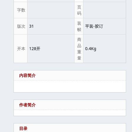
页
字数
码
装
版次
31
平装-胶订
帧
商
品
开本
128开
0.4Kg
重
量
内容简介
作者简介
目录