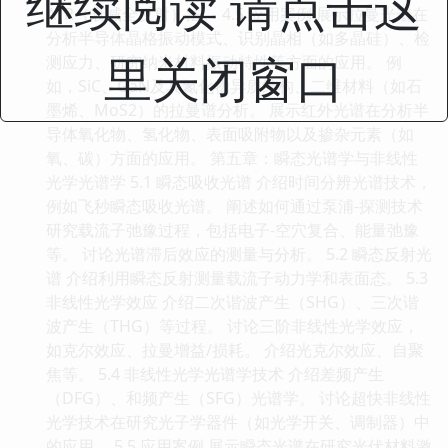
继续阅读 请点击这
ATR（衰减全反射）法。 4.5 应用案例 展示拉曼光谱在
分析半导体晶格振动模式、识别晶相（如多晶硅）、检
里关闭窗口
测应力、研究纳米材料振动特性等方面的应用。 例
如，SiC、GaN及其氮化物异质结构、二维材料（如石
墨烯、MoS2）的拉曼谱分析。 展示红外光谱在分析半
导体氧化物、氢化物、表面吸附物以及掺杂元素（如
氧、碳）方面的应用。 第五章：瞬态光谱学与非线性
光学光谱学 5.1 瞬态吸收光谱 介绍时间分辨光谱技术，
例如飞秒瞬态吸收光谱。 阐述如何通过泵浦-探测技术
研究载流子弛豫过程，包括电子-空穴复合、能量弛豫
等。 讨论光谱滞后效应的测量与分析。 5.2 瞬态反射光
谱 介绍利用瞬态反射测量载流子动力学和表面态。 5.3
非线性光学效应 介绍二次谐波产生（SHG）、三次谐
波产生（THG）等过程。 讨论三阶非线性光学效应，
如克尔效应、拉曼增益/损耗。 介绍光克尔效应、自聚
焦等。 5.4 非线性光学光谱学技术 介绍差频产生
（DFG）、和频产生（SFG）光谱学。 讨论超快非线性
光学技术在研究光子学器件（如光学开关、调制器）中
的应用。 5.5 应用案例 展示瞬态光谱在研究光伏材料激