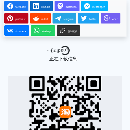
facebook
linkedin
mastodon
messenger
pinterest
reddit
telegram
twitter
viber
vkontakte
whatsapp
复制链接
Loading...
正在下载信息...