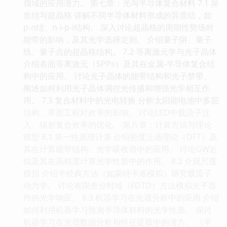
领域的应用潜力。 第七章：光与半导体复合材料 7.1 异
质结与超晶格 讲解不同半导体材料形成的异质结，如
p-n结、n-i-p-i结构。 深入讨论超晶格的周期性势场对
能带的影响，及其光学选择定则。 介绍量子阱、量子
线、量子点的超晶格结构。 7.2 等离激元学与光子晶体
介绍表面等离激元（SPPs）及其在金属-半导体复合结
构中的应用。 讨论光子晶体的能带结构和光子禁带。
阐述如何利用光子晶体调控光传播和增强光学相互作
用。 7.3 复合材料中的光电转换 分析太阳能电池中多层
结构、界面工程对效率的影响。 讨论LED中载流子注
入、辐射复合效率的优化。 第八章：计算方法与理论
模型 8.1 第一性原理计算 介绍密度泛函理论（DFT）及
其在计算能带结构、光学吸收谱中的应用。 讨论GW近
似及其在高精度计算光学性质中的作用。 8.2 介观尺度
模拟 介绍半经典方法（如蒙特卡洛模拟）研究载流子
动力学。 讨论有限差分时域（FDTD）方法模拟光子器
件的光学响应。 8.3 机器学习在光谱分析中的应用 介绍
如何利用机器学习预测半导体材料的光学性质。 探讨
机器学习在光谱数据分析和特征提取中的潜力。 《半