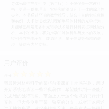
导体光谱与光学性质（第二版）》不仅仅是一本教科
书，更是一份集理论、实验和前沿研究于一体的综合性
参考。本书通过严谨的数学推导，结合丰富的实验数据
和实例，力求使读者深刻理解半导体材料的光学行为，
并能够熟练运用各种光谱学技术进行材料表征和性能分
析。本书的出版，将为推动半导体科学与技术的发展，
特别是在光电子学、能源科学、量子信息等领域的进
步，提供有力的支持。
用户评价
☆
☆
☆
☆
☆
评分
我最近对材料科学的某些前沿课题非常感兴趣，所以
开始系统地啃读一些经典著作，希望能找到一些能启
发思维的独特视角。市面上关于这个领域的书籍汗牛
充栋，但大多侧重于某一狭窄的分支，或者理论阐述
过于抽象晦涩，读起来枯燥乏味，像是在啃一块硬邦