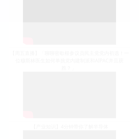
【周五直播】「聊聊密歇根参议员民主党党内初选！一
位穆斯林医生如何单挑党内建制派和AIPAC并且获
胜？」 ​
【产业知识】4分钟带你了解半导体