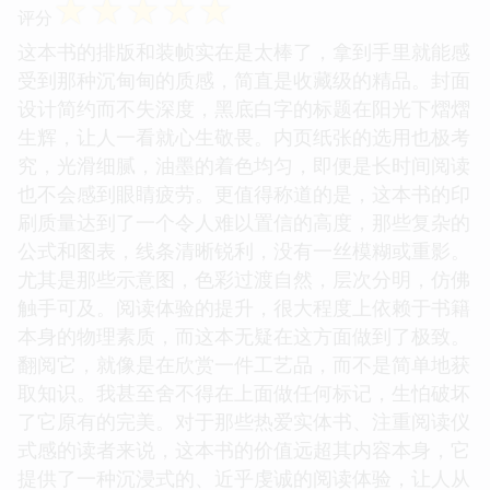
☆
☆
☆
☆
☆
评分
这本书的排版和装帧实在是太棒了，拿到手里就能感
受到那种沉甸甸的质感，简直是收藏级的精品。封面
设计简约而不失深度，黑底白字的标题在阳光下熠熠
生辉，让人一看就心生敬畏。内页纸张的选用也极考
究，光滑细腻，油墨的着色均匀，即便是长时间阅读
也不会感到眼睛疲劳。更值得称道的是，这本书的印
刷质量达到了一个令人难以置信的高度，那些复杂的
公式和图表，线条清晰锐利，没有一丝模糊或重影。
尤其是那些示意图，色彩过渡自然，层次分明，仿佛
触手可及。阅读体验的提升，很大程度上依赖于书籍
本身的物理素质，而这本无疑在这方面做到了极致。
翻阅它，就像是在欣赏一件工艺品，而不是简单地获
取知识。我甚至舍不得在上面做任何标记，生怕破坏
了它原有的完美。对于那些热爱实体书、注重阅读仪
式感的读者来说，这本书的价值远超其内容本身，它
提供了一种沉浸式的、近乎虔诚的阅读体验，让人从