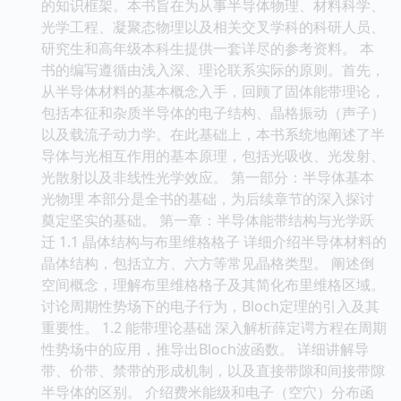
的知识框架。本书旨在为从事半导体物理、材料科学、
光学工程、凝聚态物理以及相关交叉学科的科研人员、
研究生和高年级本科生提供一套详尽的参考资料。 本
书的编写遵循由浅入深、理论联系实际的原则。首先，
从半导体材料的基本概念入手，回顾了固体能带理论，
包括本征和杂质半导体的电子结构、晶格振动（声子）
以及载流子动力学。在此基础上，本书系统地阐述了半
导体与光相互作用的基本原理，包括光吸收、光发射、
光散射以及非线性光学效应。 第一部分：半导体基本
光物理 本部分是全书的基础，为后续章节的深入探讨
奠定坚实的基础。 第一章：半导体能带结构与光学跃
迁 1.1 晶体结构与布里维格格子 详细介绍半导体材料的
晶体结构，包括立方、六方等常见晶格类型。 阐述倒
空间概念，理解布里维格格子及其简化布里维格区域。
讨论周期性势场下的电子行为，Bloch定理的引入及其
重要性。 1.2 能带理论基础 深入解析薛定谔方程在周期
性势场中的应用，推导出Bloch波函数。 详细讲解导
带、价带、禁带的形成机制，以及直接带隙和间接带隙
半导体的区别。 介绍费米能级和电子（空穴）分布函