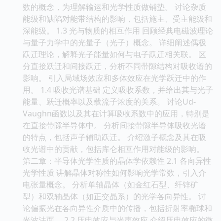
数的概念，为理解输运和光学性质做铺垫。 讨论杂质
能级和缺陷对能带结构的影响，包括施主、受主能级和
深能级。 1.3 光与物质的相互作用 回顾经典电磁波理论
与量子力学中的光量子（光子）概念。 详细阐述偶极
跃迁理论，解释光子能量如何与电子跃迁相关联。 区
分直接跃迁和间接跃迁，分析不同带隙结构对吸收谱的
影响。 引入局域场效应和多体效应在光学跃迁中的作
用。 1.4 吸收光谱基础 定义吸收系数，并给出其与光子
能量、跃迁概率以及载流子浓度的关系。 讨论Ud-
Vaughn函数以及其在计算吸收系数中的应用，特别是
在直接带隙半导体中。 分析间接带隙半导体吸收光谱
的特点，包括声子辅助跃迁。 介绍激子概念及其在吸
收光谱中的贡献，包括库仑相互作用对能级的影响。
第二章：半导体光学性质的晶体学依赖性 2.1 各向异性
光学性质 讲解晶体对称性如何影响光学常数，引入介
电张量概念。 分析单轴晶体（如金红石型、纤锌矿
型）和双轴晶体（如正交晶系）的光学各向异性。 讨
论偏振光在各向异性介质中的传播，包括折射率椭球和
光波法面。 2.2 压电效应与光声效应 介绍压电效应的微