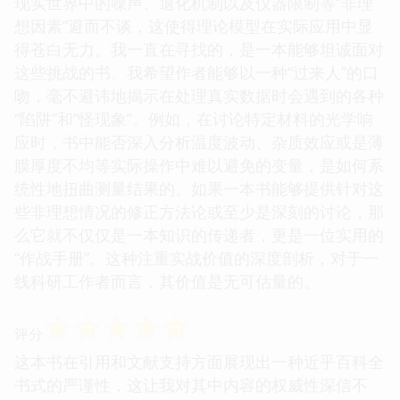
现实世界中的噪声、退化机制以及仪器限制等“非理
想因素”避而不谈，这使得理论模型在实际应用中显
得苍白无力。我一直在寻找的，是一本能够坦诚面对
这些挑战的书。我希望作者能够以一种“过来人”的口
吻，毫不避讳地揭示在处理真实数据时会遇到的各种
“陷阱”和“怪现象”。例如，在讨论特定材料的光学响
应时，书中能否深入分析温度波动、杂质效应或是薄
膜厚度不均等实际操作中难以避免的变量，是如何系
统性地扭曲测量结果的。如果一本书能够提供针对这
些非理想情况的修正方法论或至少是深刻的讨论，那
么它就不仅仅是一本知识的传递者，更是一位实用的
“作战手册”。这种注重实战价值的深度剖析，对于一
线科研工作者而言，其价值是无可估量的。
☆
☆
☆
☆
☆
评分
这本书在引用和文献支持方面展现出一种近乎百科全
书式的严谨性，这让我对其中内容的权威性深信不