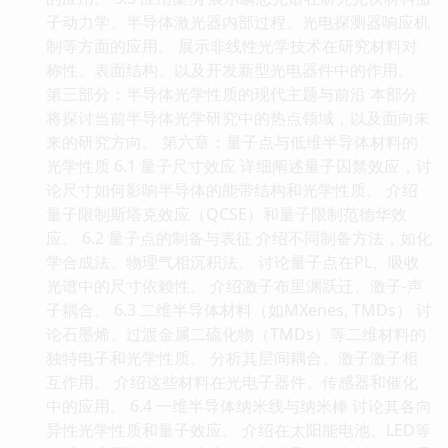
子动力学、半导体激光器内部过程、光电探测器响应机
制等方面的应用。 展示非线性光学技术在研究材料对
称性、表面结构、以及开发新型光电器件中的作用。
第三部分：半导体光学性质的现代主题与前沿 本部分
将探讨当前半导体光学研究中的热点领域，以及面向未
来的研究方向。 第六章：量子点与低维半导体材料的
光学性质 6.1 量子尺寸效应 详细阐述量子囚禁效应，讨
论尺寸如何影响半导体的能带结构和光学性质。 介绍
量子限制斯塔克效应（QCSE）和量子限制范德华效
应。 6.2 量子点的制备与表征 介绍不同制备方法，如化
学合成法、物理气相沉积法。 讨论量子点在PL、吸收
光谱中的尺寸依赖性。 介绍激子布里渊跃迁、激子-声
子耦合。 6.3 二维半导体材料（如MXenes, TMDs） 讨
论石墨烯、过渡金属二硫化物（TMDs）等二维材料的
独特电子和光学性质。 分析其层间耦合、激子激子相
互作用。 介绍这些材料在光电子器件、传感器和催化
中的应用。 6.4 一维半导体纳米线与纳米棒 讨论其各向
异性光学性质和量子效应。 介绍在太阳能电池、LED等