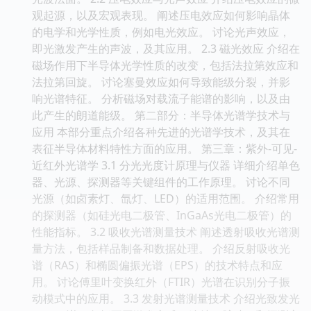
观起源，以及宏观表现。 阐述压电效应如何影响晶体
的电学和光学性质，例如电光效应。 讨论光声效应，
即光激发产生的声波，及其应用。 2.3 磁光效应 介绍在
磁场作用下半导体光学性质的改变，包括法拉第效应和
法拉第回旋。 讨论塞曼效应如何导致能级分裂，并影
响光谱特征。 分析磁场对载流子能谱的影响，以及由
此产生的朗道能级。 第二部分：半导体光谱学技术与
应用 本部分重点介绍各种先进的光谱学技术，及其在
表征半导体材料特性方面的应用。 第三章：紫外-可见-
近红外光谱学 3.1 分光光度计原理与仪器 详细介绍单色
器、光源、探测器等关键组件的工作原理。 讨论不同
光源（如卤素灯、氙灯、LED）的适用范围。 介绍常用
的探测器（如硅光电二极管、InGaAs光电二极管）的
性能指标。 3.2 吸收光谱测量技术 阐述透射吸收光谱测
量方法，包括样品制备和数据处理。 介绍反射吸收光
谱（RAS）和椭圆偏振光谱（EPS）的技术特点和应
用。 讨论傅里叶变换红外（FTIR）光谱在识别分子振
动模式中的应用。 3.3 发射光谱测量技术 介绍光致发光