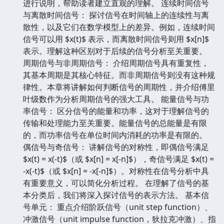
进行说明，帮助读者建立直观的理解。 连续时间信号
与离散时间信号： 探讨信号在时间轴上的连续性与离
散性，以及它们在数学模型上的差异。例如，连续时间
信号可以用 $x(t)$ 表示，而离散时间信号则用 $x[n]$
表示。理解这种区别对于后续的信号分析至关重要。
周期信号与非周期信号： 介绍周期信号具有重复性，
其基本周期是其核心特征。而非周期信号则没有这种规
律性。本章将讲解如何判断信号的周期性，并介绍傅里
叶级数作为分析周期信号的强大工具。 能量信号与功
率信号： 区分信号的能量和功率，这对于理解信号的
传输和处理能力至关重要。能量信号的总能量是有限
的，而功率信号在单位时间内消耗的功率是有限的。
偶信号与奇信号： 讲解信号的对称性，即偶信号满足
$x(t) = x(-t)$（或 $x[n] = x[-n]$），奇信号满足 $x(t) =
-x(-t)$（或 $x[n] = -x[-n]$）。对称性在信号分析中具
有重要意义，可以简化分析过程。 在理解了信号的基
本分类后，我们将深入探讨信号的表示方法。 基本信
号单元： 重点介绍阶跃信号（unit step function）、
冲激信号（unit impulse function，狄拉克冲激）、指