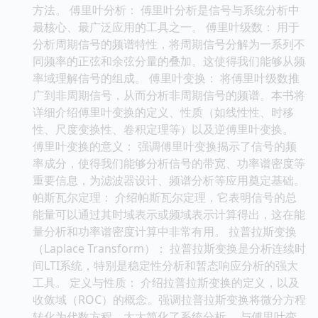
方法。 傅里叶分析： 傅里叶分析是信号与系统分析中
最核心、最广泛应用的工具之一。 傅里叶级数： 用于
分析周期信号的频谱特性，将周期信号分解为一系列不
同频率的正弦和余弦分量的叠加。这使得我们能够从频
率域理解信号的组成。 傅里叶变换： 将傅里叶级数推
广到非周期信号，从而分析非周期信号的频谱。本书将
详细介绍傅里叶变换的定义、性质（如线性性、时移
性、尺度变换性、卷积定理等）以及逆傅里叶变换。
傅里叶变换的意义： 强调傅里叶变换揭示了信号的频
率成分，使得我们能够分析信号的带宽、功率谱密度等
重要信息，为滤波器设计、频谱分析等应用奠定基础。
帕斯瓦尔定理： 介绍帕斯瓦尔定理，它表明信号的总
能量可以通过其时域表示或频域表示计算得出，这在能
量分析和功率谱密度计算中非常有用。 拉普拉斯变换
（Laplace Transform）： 拉普拉斯变换是分析连续时
间LTI系统，特别是稳定性分析和暂态响应分析的强大
工具。 定义与性质： 介绍拉普拉斯变换的定义，以及
收敛域（ROC）的概念。强调拉普拉斯变换将微分方程
转化为代数方程，大大简化了系统分析。 与傅里叶变