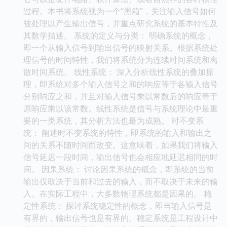
过程。本书将系统视为一个“黑箱”，关注输入信号如何
被处理以产生输出信号，并重点研究系统的基本特性及
其数学描述。 系统的定义与分类： 明确系统的概念，
即一个从输入信号到输出信号的映射关系。根据系统处
理信号的时间特性，我们将系统分为连续时间系统和离
散时间系统。 线性系统： 深入分析线性系统的叠加原
理，即系统对多个输入信号之和的响应等于各输入信号
分别响应之和，并且对输入信号乘以常数后的响应等于
原响应乘以该常数。线性系统是信号与系统理论中最重
要的一类系统，其分析方法也最为成熟。 时不变系
统： 阐述时不变系统的特性，即系统的输入和输出之
间的关系不随时间而改变。这意味着，如果我们将输入
信号延迟一段时间，输出信号也会相应地延迟相同的时
间。 因果系统： 讨论因果系统的概念，即系统的当前
输出仅取决于当前和过去的输入，而不取决于未来的输
入。在实际工程中，大多数物理系统都是因果的。 稳
定性系统： 探讨系统稳定性的概念，即当输入信号是
有界的，输出信号也是有界的。稳定系统是工程设计中