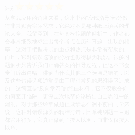
☆
☆
☆
☆
☆
评分
从实战应用的角度来看，这本书的“应试指导”部分做
得非常贴合实际需求，它绝对不是那种纸上谈兵的理
论大全。我留意到，在每套模拟题的解析中，作者都
会非常细致地标注出每个考点在历年真题中出现的频
率，这对于把握考试的重点和热点是非常有帮助的。
而且，它对错误选项的分析也做得极为精妙。很多习
题解析只告诉我们正确答案的推导过程，但这本书会
专门辟出篇幅，讲解为什么其他三个选项是错的，以
及这些错误选项通常是由于哪种常见的思维误区造成
的。这简直是“反向学习”的绝佳材料，它不仅教会你
如何避开陷阱，更深层次地帮你诊断出自己思维中的
漏洞。对于那些经常做题但成绩总徘徊不前的同学来
说，这种对错误源头的精准打击，比单纯刷题一百遍
都管用得多，它真正做到了授人以渔，而非仅仅授人
以鱼。