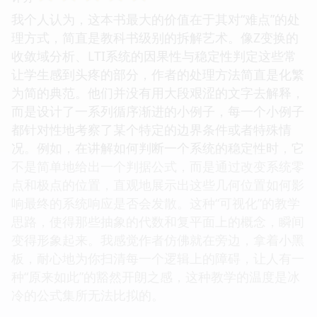
我个人认为，这本书最大的价值在于其对“难点”的处
理方式，简直是教科书级别的拆解艺术。像Z变换的
收敛域分析、LTI系统的因果性与稳定性判定这些常
让学生感到头疼的部分，作者的处理方法简直是化繁
为简的典范。他们并没有用大段艰涩的文字去解释，
而是设计了一系列循序渐进的小例子，每一个小例子
都针对性地考察了某个特定的边界条件或者特殊情
况。例如，在讲解如何判断一个系统的稳定性时，它
不是简单地给出一个判据公式，而是通过改变系统零
点和极点的位置，直观地展示出这些几何位置如何影
响最终的系统响应是否会发散。这种“可视化”的教学
思路，使得那些抽象的代数和复平面上的概念，瞬间
变得形象起来。我感觉作者仿佛就在旁边，拿着小黑
板，耐心地为你扫清每一个逻辑上的障碍，让人有一
种“原来如此”的豁然开朗之感，这种教学的温度是冰
冷的公式集所无法比拟的。