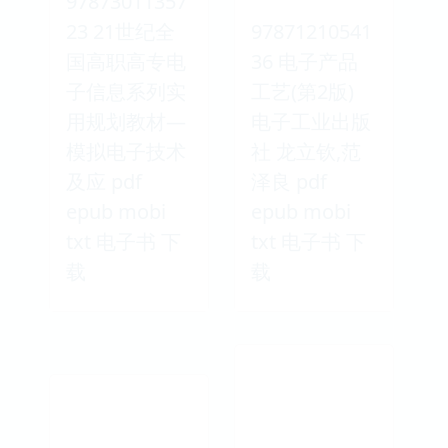
97873011357
23 21世纪全
97871210541
国高职高专电
36 电子产品
子信息系列实
工艺(第2版)
用规划教材—
电子工业出版
模拟电子技术
社 龙立钦,范
及应 pdf
泽良 pdf
epub mobi
epub mobi
txt 电子书 下
txt 电子书 下
载
载