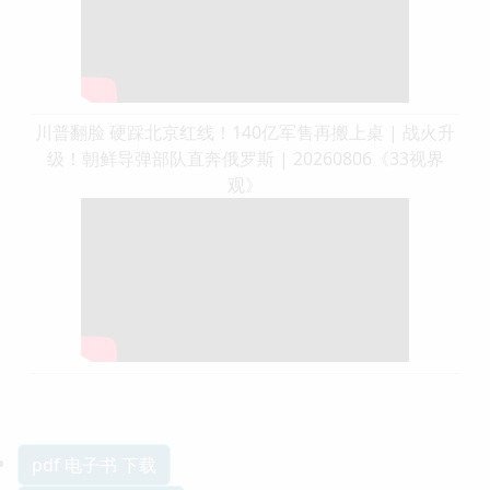
川普翻脸 硬踩北京红线！140亿军售再搬上桌 | 战火升
级！朝鲜导弹部队直奔俄罗斯 | 20260806《33视界
观》
pdf 电子书 下载