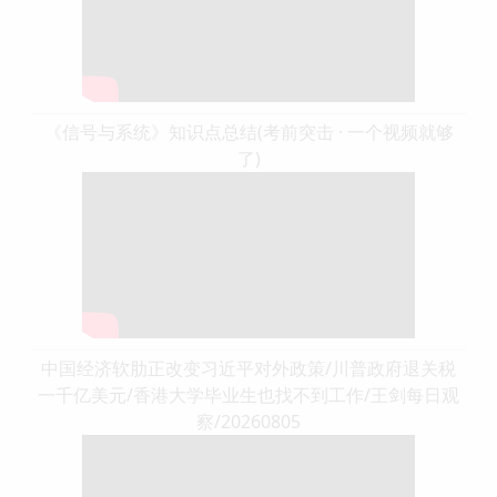
《信号与系统》知识点总结(考前突击 · 一个视频就够
了)
中国经济软肋正改变习近平对外政策/川普政府退关税
一千亿美元/香港大学毕业生也找不到工作/王剑每日观
察/20260805