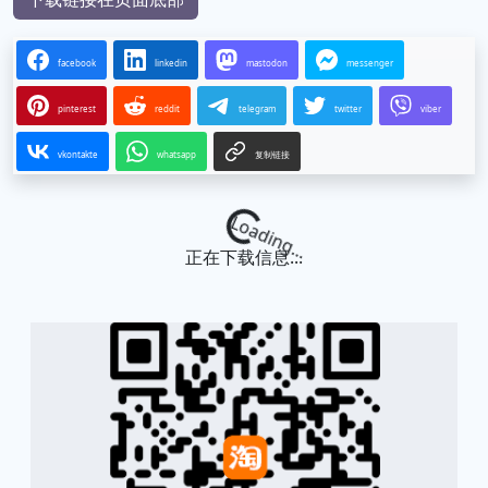
facebook
linkedin
mastodon
messenger
pinterest
reddit
telegram
twitter
viber
vkontakte
whatsapp
复制链接
Loading...
正在下载信息...