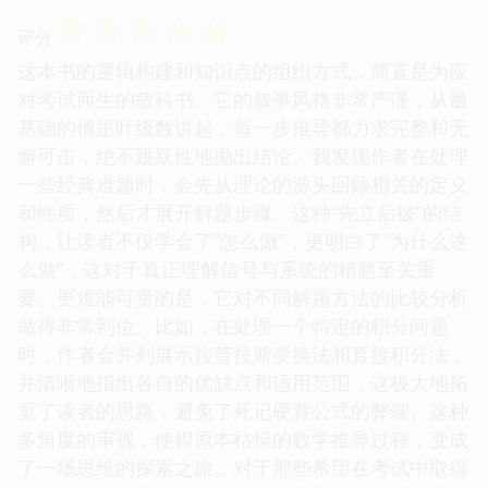
☆
☆
☆
☆
☆
评分
这本书的逻辑构建和知识点的组织方式，简直是为应
对考试而生的教科书。它的叙事风格非常严谨，从最
基础的傅里叶级数讲起，每一步推导都力求完整和无
懈可击，绝不跳跃性地抛出结论。我发现作者在处理
一些经典难题时，会先从理论的源头回顾相关的定义
和性质，然后才展开解题步骤。这种“先立后破”的结
构，让读者不仅学会了“怎么做”，更明白了“为什么这
么做”，这对于真正理解信号与系统的精髓至关重
要。更难能可贵的是，它对不同解题方法的比较分析
做得非常到位。比如，在处理一个特定的积分问题
时，作者会并列展示拉普拉斯变换法和直接积分法，
并清晰地指出各自的优缺点和适用范围，这极大地拓
宽了读者的思路，避免了死记硬背公式的弊端。这种
多角度的审视，使得原本枯燥的数学推导过程，变成
了一场思维的探索之旅。对于那些希望在考试中取得