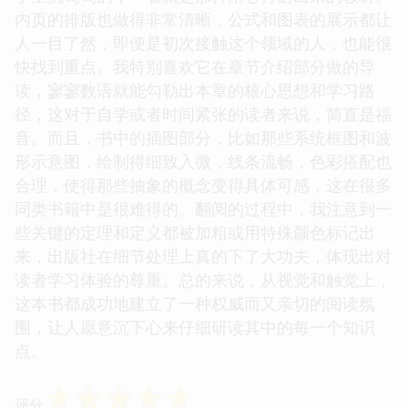
内页的排版也做得非常清晰，公式和图表的展示都让
人一目了然，即便是初次接触这个领域的人，也能很
快找到重点。我特别喜欢它在章节介绍部分做的导
读，寥寥数语就能勾勒出本章的核心思想和学习路
径，这对于自学或者时间紧张的读者来说，简直是福
音。而且，书中的插图部分，比如那些系统框图和波
形示意图，绘制得细致入微，线条流畅，色彩搭配也
合理，使得那些抽象的概念变得具体可感，这在很多
同类书籍中是很难得的。翻阅的过程中，我注意到一
些关键的定理和定义都被加粗或用特殊颜色标记出
来，出版社在细节处理上真的下了大功夫，体现出对
读者学习体验的尊重。总的来说，从视觉和触觉上，
这本书都成功地建立了一种权威而又亲切的阅读氛
围，让人愿意沉下心来仔细研读其中的每一个知识
点。
☆
☆
☆
☆
☆
评分