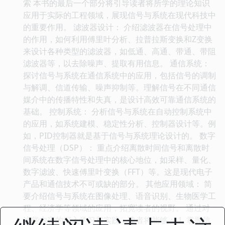
索 本书的最后一个部分将引导读者将所学的理论知识
应用于实际的工程领域，展现信号与系统在现代科技中
的重要作用。 滤波器设计： 介绍滤波器在信号处理中
的作用，如何利用傅里叶分析、拉普拉斯变换和Z变换
来设计各种类型的滤波器，如低通、高通、带通、带阻
滤波器等，以去除噪声、提取有用信息。 通信系统：
探讨信号与系统在通信系统中的应用，包括信号的调制
与解调、信道传输、噪声抑制等。理解信号在不同通信
媒介中的传播特性和失真，是设计高效可靠通信系统的
基础。 控制系统： 分析信号与系统在自动控制系统中
的应用，如系统建模、稳定性分析、控制器设计等。例
如，PID控制器就是基于信号与系统理论设计的。 数字
信号处理（DSP）： 重点介绍离散时间信号和离散时
间系统在数字信号处理中的核心地位，如采样、量化、
数字滤波、快速傅里叶变换（FFT）等。这是现代电子
产品和通信技术不可或缺的部分。 其他应用领域： 简
要介绍信号与系统在图像处理、语音识别、生物医学工
程、经济学等领域的应用，拓宽读者的视野。 通过对
这些内容的深入学习和实践，读者将能够： 1. 掌握信