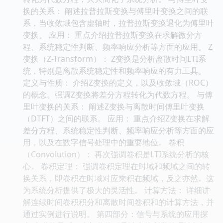
换的关系： 阐述拉普拉斯变换与傅里叶变换之间的联
系，当收敛域包含虚轴时，拉普拉斯变换退化为傅里叶
变换。 应用： 重点介绍拉普拉斯变换在求解微分方
程、系统稳定性判断、频率响应分析等方面的应用。 Z
变换（Z-Transform）： Z变换是分析离散时间LTI系
统，特别是离散系统稳定性和频率响应的有力工具。
定义与性质： 介绍Z变换的定义，以及收敛域（ROC）
的概念。强调Z变换将差分方程转化为代数方程。 与傅
里叶变换的关系： 阐述Z变换与离散时间傅里叶变换
（DTFT）之间的联系。 应用： 重点介绍Z变换在求解
差分方程、系统稳定性判断、频率响应分析等方面的应
用，以及在数字信号处理中的重要地位。 卷积
（Convolution）： 再次强调卷积是LTI系统分析的核
心。 卷积定理： 强调卷积定理在时域和频域之间的转
换关系，即卷积在时域对应乘积在频域，反之亦然。这
为系统分析提供了极大的灵活性。 计算方法： 详细讲
解连续时间卷积积分和离散时间卷积和的计算方法，并
通过实例进行说明。 第四部分：信号与系统的应用探