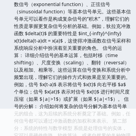
数信号（exponential function）、正弦信号
（sinusoidal function）等基本信号单元。这些基本信
号单元可以看作是构成复杂信号的“积木”，理解它们的
性质是掌握更复杂信号分析的基础。例如，狄拉克冲激
函数 $delta(t)$ 的重要特性是 $int_{-infty}^{infty}
x(t)delta(t-a)dt = x(a)$，这使得冲激函数在信号采样和
系统响应分析中扮演着至关重要的角色。 信号的运
算： 详细介绍信号的基本运算，包括时移（time
shifting）、尺度变换（scaling）、翻转（reversal）
以及相加、相乘等。这些运算在信号变换和系统分析中
频繁出现，理解它们的操作方式和效果是至关重要的。
例如，信号 $x(t-a)$ 表示将信号 $x(t)$ 向右平移 $a$
个单位；信号 $x(at)$ 表示对信号 $x(t)$ 进行时间尺度
压缩（如果 $|a|>1$）或扩展（如果 $|a|<1$）。 信
号的分解： 介绍如何将复杂的信号分解为基本信号单
元的组合，这为后续的系统分析奠定了基础。例如，任
何信号都可以通过冲激函数的加权和来表示。 第二部
分：系统的特性与数学模型 系统是处理信号的实体，
它可以是硬件电路、软件算法、或者自然界的各种物理