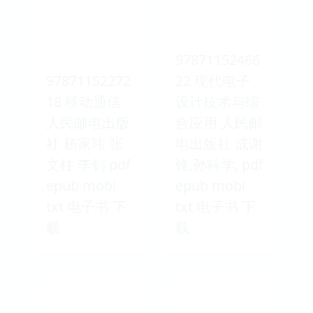
97871152466
97871152272
22 现代电子
18 移动通信
设计技术与综
人民邮电出版
合应用 人民邮
社 杨家玮 张
电出版社 成谢
文柱 李钊 pdf
锋,孙科学, pdf
epub mobi
epub mobi
txt 电子书 下
txt 电子书 下
载
载