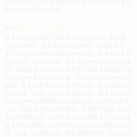
高分的同学，这本书无疑提供了非常扎实的理论基石
和灵活的应试技巧指导。
☆
☆
☆
☆
☆
评分
这本书的语言风格，如果用一个词来形容，那就是
“沉稳的激情”。虽然是理工科的教材，但通篇读下
来，丝毫没有那种公式堆砌的枯燥感。作者在引言和
总结部分，会偶尔穿插一些关于信号与系统在现代通
信、图像处理中应用的宏观思考，这极大地激发了我
对这门学科更深层次的兴趣。它不仅仅是在教你如何
解题，更是在潜移默化中培养你作为一名工程师的系
统化思维。比如，在讨论卷积积分时，作者会将其与
现实世界中的“影响叠加”过程相类比，这种类比非常
巧妙，既保持了数学的严谨性，又赋予了抽象运算以
生动的物理意义。这种行文上的张弛有度，让阅读体
验变得十分愉悦，长时间阅读也不会产生强烈的疲劳
感。它像一位经验丰富、学识渊博的导师，在知识的