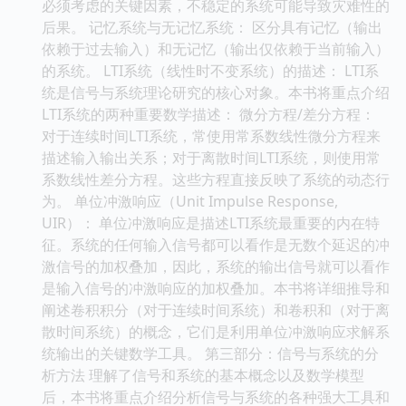
必须考虑的关键因素，不稳定的系统可能导致灾难性的
后果。 记忆系统与无记忆系统： 区分具有记忆（输出
依赖于过去输入）和无记忆（输出仅依赖于当前输入）
的系统。 LTI系统（线性时不变系统）的描述： LTI系
统是信号与系统理论研究的核心对象。本书将重点介绍
LTI系统的两种重要数学描述： 微分方程/差分方程：
对于连续时间LTI系统，常使用常系数线性微分方程来
描述输入输出关系；对于离散时间LTI系统，则使用常
系数线性差分方程。这些方程直接反映了系统的动态行
为。 单位冲激响应（Unit Impulse Response,
UIR）： 单位冲激响应是描述LTI系统最重要的内在特
征。系统的任何输入信号都可以看作是无数个延迟的冲
激信号的加权叠加，因此，系统的输出信号就可以看作
是输入信号的冲激响应的加权叠加。本书将详细推导和
阐述卷积积分（对于连续时间系统）和卷积和（对于离
散时间系统）的概念，它们是利用单位冲激响应求解系
统输出的关键数学工具。 第三部分：信号与系统的分
析方法 理解了信号和系统的基本概念以及数学模型
后，本书将重点介绍分析信号与系统的各种强大工具和