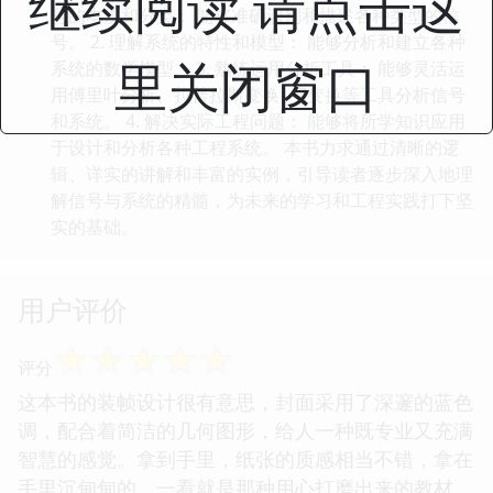
继续阅读 请点击这
号的本质和分类： 能够准确识别和描述各种类型的信
号。 2. 理解系统的特性和模型： 能够分析和建立各种
里关闭窗口
系统的数学模型。 3. 熟练运用分析工具： 能够灵活运
用傅里叶分析、拉普拉斯变换、Z变换等工具分析信号
和系统。 4. 解决实际工程问题： 能够将所学知识应用
于设计和分析各种工程系统。 本书力求通过清晰的逻
辑、详实的讲解和丰富的实例，引导读者逐步深入地理
解信号与系统的精髓，为未来的学习和工程实践打下坚
实的基础。
用户评价
☆
☆
☆
☆
☆
评分
这本书的装帧设计很有意思，封面采用了深邃的蓝色
调，配合着简洁的几何图形，给人一种既专业又充满
智慧的感觉。拿到手里，纸张的质感相当不错，拿在
手里沉甸甸的，一看就是那种用心打磨出来的教材。