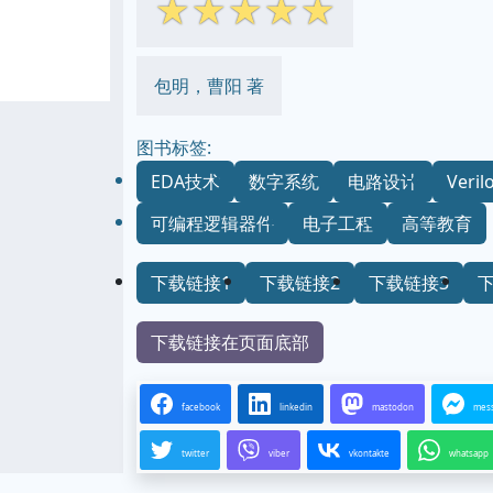
☆
☆
☆
☆
☆
包明，曹阳 著
图书标签:
EDA技术
数字系统
电路设计
Veril
可编程逻辑器件
电子工程
高等教育
下载链接1
下载链接2
下载链接3
下载链接在页面底部
facebook
linkedin
mastodon
mes
twitter
viber
vkontakte
whatsapp