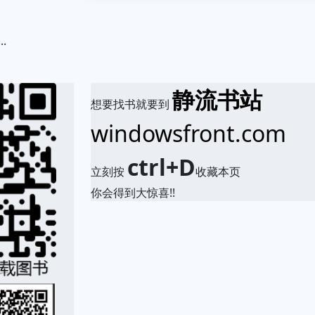
.
.
静流书站
想要找书就要到
windowsfront.com
ctrl+D
立刻按
收藏本页
你会得到大惊喜!!