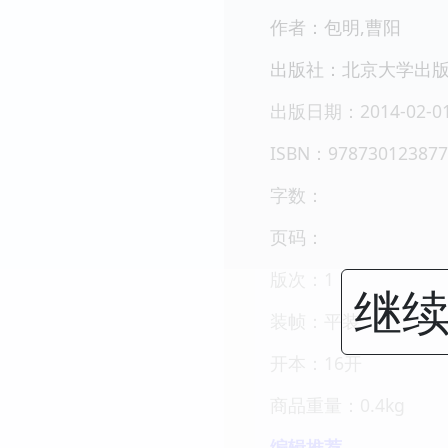
作者：包明,曹阳
出版社：北京大学出
出版日期：2014-02-0
ISBN：978730123877
字数：
页码：
版次：1
继续
装帧：平装
开本：16开
商品重量：0.4kg
编辑推荐