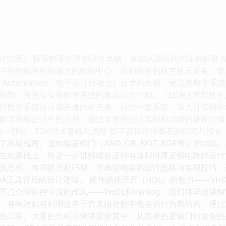
设计实践》 探索数字世界的设计奥秘，掌握从理论到实现的桥梁
中的智能手机到庞大的数据中心，再到精密的航空航天设备，都
c Design Automation，电子设计自动化）技术的出现，更是
周期，并使得复杂数字系统的集成成为可能。《EDA技术与数
对数字系统设计感兴趣的研究者，提供一套系统、深入且实用的
数字系统设计中的应用，通过丰富的设计实例和详细的操作步骤
第一部分：EDA技术基础与原理 数字逻辑设计基石的回顾与深化
系统梳理。这包括逻辑门（AND, OR, NOT, XOR等）的
在此基础上，将进一步讲解组合逻辑电路和时序逻辑电路的设计
状态机（有限状态机FSM）等典型电路的设计思路与实现技巧
A工具背后的设计逻辑。 硬件描述语言（HDL）的魅力——VHDL
点介绍两种主流的HDL——VHDL和Verilog。我们将详细
，并阐述如何利用这些语言来描述数字电路的行为和结构。通过
的工具。大量的代码示例将贯穿其中，从简单的逻辑门到复杂的