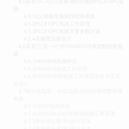
4.5具有PFC与LLC双重调制转换的PLC810PC电
源
4.5.1LLC谐振变换拓扑结构变换
4.5.2PLC810PC电路工作原理
4.5.3PLC810PC电路主要参数计算
4.5.4高频变压器设计
4.6具有“三高一小”的FAN4803功率因数转换电
源
4.6.1FAN4803电路特点
4.6.2FAN4803电路工作原理
4.6.3PWM功率级电路工作原理及脉冲变压
器设计
4.7输出低电压、大电流的L6565功率因数转换
电源
4.7.1L6565电路特点
4.7.2L6565与L6561所组成电路工作原理
4.7.3升压变压器TR1设计方法
4.7.4高频变压器TR2设计方法