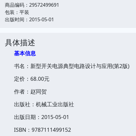
商品编码：29572499691
包装：平装
出版时间：2015-05-01
具体描述
基本信息
书名：新型开关电源典型电路设计与应用(第2版)
定价：68.00元
作者：赵同贺
出版社：机械工业出版社
出版日期：2015-05-01
ISBN：9787111499152