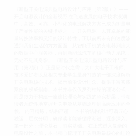
《新型开关电源典型电路设计与应用（第2版）》——
开启电源设计的全新视野 在飞速发展的电子技术浪潮
中，高效、可靠、小型化的电源解决方案已成为衡量电
子产品性能的关键指标之一。开关电源，以其卓越的能
量转换效率和灵活的设计特性，正以前所未有的速度渗
透到我们生活的方方面面，从智能手机的充电器到庞大
的数据中心服务器，再到新能源汽车的核心动力系统，
无处不见其身影。 《新型开关电源典型电路设计与应
用（第2版）》正是应时代之需，为广大电子工程师、
技术爱好者以及相关专业学生量身打造的一部深度解析
开关电源核心技术、揭示前沿设计理念、提供丰富实践
案例的权威指南。本书并非仅仅罗列枯燥的理论公式，
而是致力于构建一座连接理论与实践的坚实桥梁，带领
读者系统性地掌握开关电源从基础原理到高级应用的全
貌。 内容精炼，结构严谨： 本书的结构设计可谓匠心
独运，层次分明，确保读者能够循序渐进，逐步深入。
第一部分：理论基石，夯实基础。 在正式进入复杂的
电路设计之前，本书精心梳理了开关电源最核心的理论