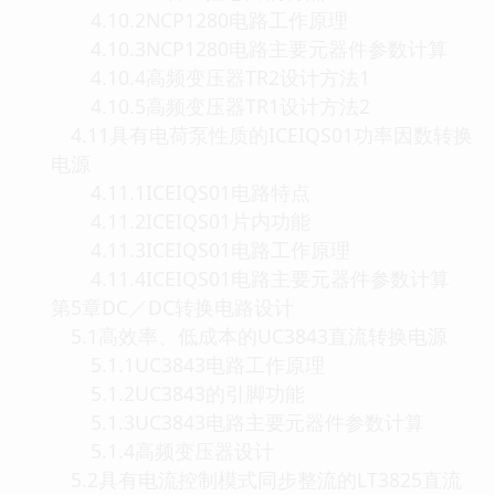
4.10.2NCP1280电路工作原理
4.10.3NCP1280电路主要元器件参数计算
4.10.4高频变压器TR2设计方法1
4.10.5高频变压器TR1设计方法2
4.11具有电荷泵性质的ICEIQS01功率因数转换
电源
4.11.1ICEIQS01电路特点
4.11.2ICEIQS01片内功能
4.11.3ICEIQS01电路工作原理
4.11.4ICEIQS01电路主要元器件参数计算
第5章DC／DC转换电路设计
5.1高效率、低成本的UC3843直流转换电源
5.1.1UC3843电路工作原理
5.1.2UC3843的引脚功能
5.1.3UC3843电路主要元器件参数计算
5.1.4高频变压器设计
5.2具有电流控制模式同步整流的LT3825直流