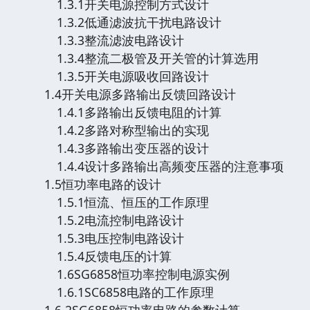
1.3.1开关电源控制方式设计
1.3.2低通滤波抗干扰电路设计
1.3.3整流滤波电路设计
1.3.4整流二极管及开关管的计算选用
1.3.5开关电源吸收回路设计
1.4开关电源多路输出反馈回路设计
1.4.1多路输出反馈电阻的计算
1.4.2多路对称型输出的实现
1.4.3多路输出变压器的设计
1.4.4设计多路输出高频变压器的注意事项
1.5恒功率电路的设计
1.5.1恒流、恒压的工作原理
1.5.2电流控制电路设计
1.5.3电压控制电路设计
1.5.4反馈电压的计算
1.6SG6858恒功率控制电源实例
1.6.1SC6858电路的工作原理
1.6.2SG6858恒功率电路的参数计算