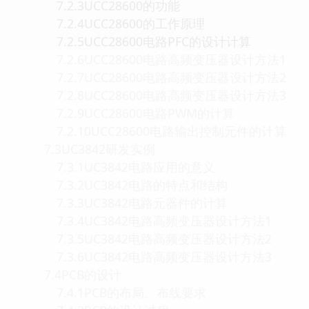
7.2.3UCC28600的功能
7.2.4UCC28600的工作原理
7.2.5UCC28600电路PFC的设计计算
7.2.6UCC28600电路高频变压器设计方法1
7.2.7UCC28600电路高频变压器设计方法2
7.2.8UCC28600电路高频变压器设计方法3
7.2.9UCC28600电路PWM的计算
7.2.10UCC28600电路输出控制元件的计算
7.3UC3842研发实例
7.3.1UC3842电路应用的意义
7.3.2UC3842电路的特点和结构
7.3.3UC3842电路元器件的计算
7.3.4UC3842电路高频变压器设计方法1
7.3.5UC3842电路高频变压器设计方法2
7.3.6UC3842电路高频变压器设计方法3
7.4PCB的设计
7.4.1PCB的布局、布线要求