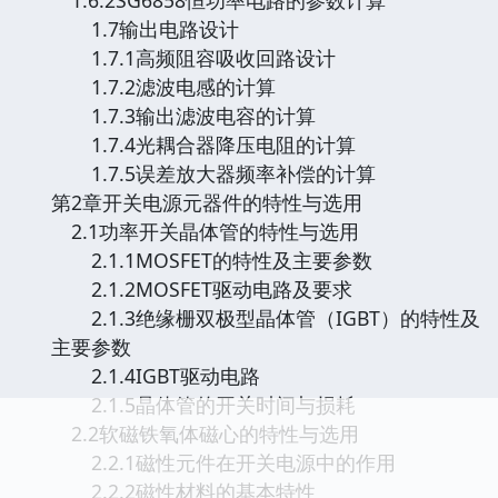
1.7输出电路设计
1.7.1高频阻容吸收回路设计
1.7.2滤波电感的计算
1.7.3输出滤波电容的计算
1.7.4光耦合器降压电阻的计算
1.7.5误差放大器频率补偿的计算
第2章开关电源元器件的特性与选用
2.1功率开关晶体管的特性与选用
2.1.1MOSFET的特性及主要参数
2.1.2MOSFET驱动电路及要求
2.1.3绝缘栅双极型晶体管（IGBT）的特性及
主要参数
2.1.4IGBT驱动电路
2.1.5晶体管的开关时间与损耗
2.2软磁铁氧体磁心的特性与选用
2.2.1磁性元件在开关电源中的作用
2.2.2磁性材料的基本特性