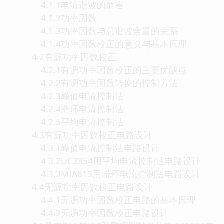
4.1.1电流谐波的危害
4.1.2功率因数
4.1.3功率因数与总谐波含量的关系
4.1.4功率因数校正的意义与基本原理
4.2有源功率因数校正
4.2.1有源功率因数校正的主要优缺点
4.2.2有源功率因数转换的控制方法
4.2.3峰值电流控制法
4.2.4滞环电流控制法
4.2.5平均电流控制法
4.3有源功率因数校正电路设计
4.3.1峰值电流控制法电路设计
4.3.2UC3854用平均电流控制法电路设计
4.3.3MIA813用滞环电流控制法电路设计
4.4无源功率因数校正电路设计
4.4.1无源功率因数校正电路的基本原理
4.4.2无源功率因数校正电路设计