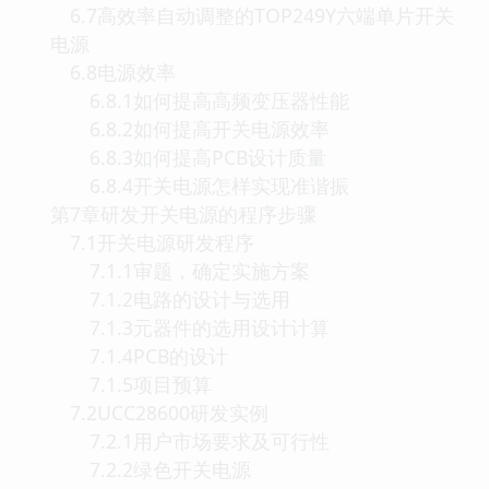
6.7高效率自动调整的TOP249Y六端单片开关
电源
6.8电源效率
6.8.1如何提高高频变压器性能
6.8.2如何提高开关电源效率
6.8.3如何提高PCB设计质量
6.8.4开关电源怎样实现准谐振
第7章研发开关电源的程序步骤
7.1开关电源研发程序
7.1.1审题，确定实施方案
7.1.2电路的设计与选用
7.1.3元器件的选用设计计算
7.1.4PCB的设计
7.1.5项目预算
7.2UCC28600研发实例
7.2.1用户市场要求及可行性
7.2.2绿色开关电源