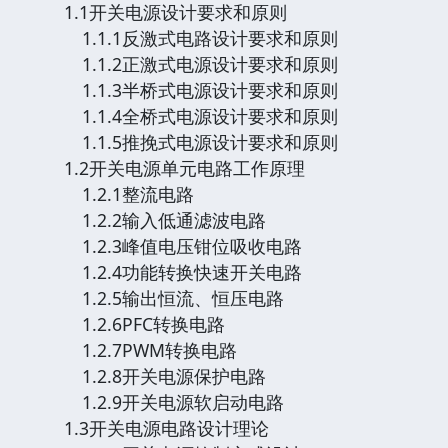
1.1开关电源设计要求和原则
1.1.1反激式电路设计要求和原则
1.1.2正激式电源设计要求和原则
1.1.3半桥式电源设计要求和原则
1.1.4全桥式电源设计要求和原则
1.1.5推挽式电源设计要求和原则
1.2开关电源单元电路工作原理
1.2.1整流电路
1.2.2输入低通滤波电路
1.2.3峰值电压钳位吸收电路
1.2.4功能转换快速开关电路
1.2.5输出恒流、恒压电路
1.2.6PFC转换电路
1.2.7PWM转换电路
1.2.8开关电源保护电路
1.2.9开关电源软启动电路
1.3开关电源电路设计理论