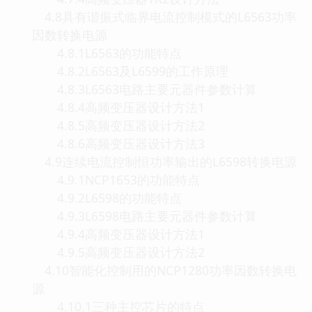
4.8具有谐振式临界电流控制模式的L6563功率
因数转换电源
4.8.1L6563的功能特点
4.8.2L6563及L6599的工作原理
4.8.3L6563电路主要元器件参数计算
4.8.4高频变压器设计方法1
4.8.5高频变压器设计方法2
4.8.6高频变压器设计方法3
4.9连续电流控制恒功率输出的L6598转换电源
4.9.1NCP1653的功能特点
4.9.2L6598的功能特点
4.9.3L6598电路主要元器件参数计算
4.9.4高频变压器设计方法1
4.9.5高频变压器设计方法2
4.10智能化控制用的NCP1280功率因数转换电
源
4.10.1三种主控芯片的特点