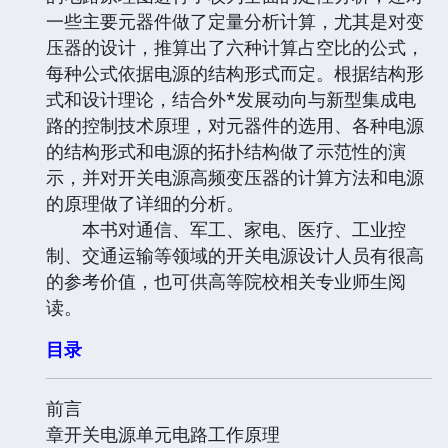
一些主要元器件做了定量分析计算，尤其是对变
压器的设计，推算出了六种计算占空比的公式，
每种公式依据电源的结构形式而定。根据结构形
式和设计理论，结合外*发展动向与新型集成电
路的控制技术原理，对元器件的选用、各种电源
的结构形式和电源的拓扑结构做了示范性的演
示，并对开关电源高频变压器的计算方法和电源
的原理做了详细的分析。
本书对通信、军工、家电、医疗、工业控
制、交通运输等领域的开关电源设计人员有很高
的参考价值，也可供高等院校相关专业师生阅
读。
目录
前言
章开关电源单元电路工作原理