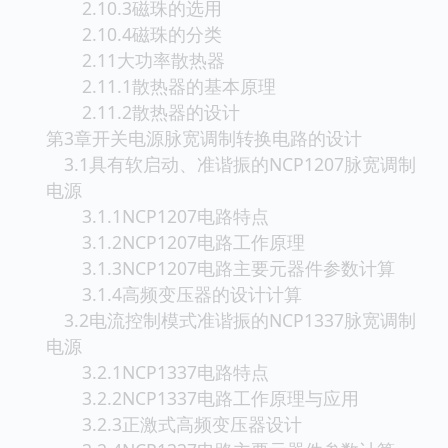
2.10.3磁珠的选用
2.10.4磁珠的分类
2.11大功率散热器
2.11.1散热器的基本原理
2.11.2散热器的设计
第3章开关电源脉宽调制转换电路的设计
3.1具有软启动、准谐振的NCP1207脉宽调制
电源
3.1.1NCP1207电路特点
3.1.2NCP1207电路工作原理
3.1.3NCP1207电路主要元器件参数计算
3.1.4高频变压器的设计计算
3.2电流控制模式准谐振的NCP1337脉宽调制
电源
3.2.1NCP1337电路特点
3.2.2NCP1337电路工作原理与应用
3.2.3正激式高频变压器设计