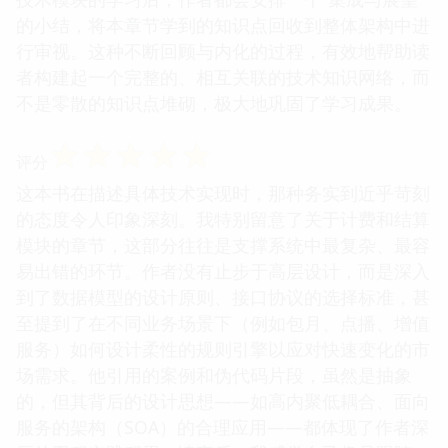
的小结，将本章节学到的知识点回收到整体架构中进
行审视。这种不断回顾与内化的过程，有效地帮助读
者构建起一个完整的、相互关联的技术知识网络，而
不是零散的知识点堆砌，极大地巩固了学习成果。
☆
☆
☆
☆
☆
评分
这本书在描述具体技术实现时，那种务实到近乎苛刻
的态度令人印象深刻。我特别留意了关于计费和结算
模块的章节，这部分往往是支撑系统中最复杂、最容
易出错的环节。作者没有止步于高层设计，而是深入
到了数据模型的设计原则、接口协议的选择标准，甚
至提到了在不同业务场景下（例如包月、点播、增值
服务）如何设计柔性的规则引擎以应对快速变化的市
场需求。他引用的案例和伪代码片段，虽然是抽象
的，但其背后的设计思想——如高内聚低耦合、面向
服务的架构（SOA）的合理应用——都体现了作者深