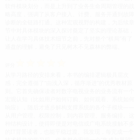
软件模块划分，而是上升到了业务生命周期管理的战
略高度，强调了从客户接入、计费、服务开通到故障
诊断的全链路打通。这种宏观视野的构建，为后续章
节中对具体模块的深入探讨奠定了坚实的理论基础，
让人在学习具体技术细节之前，先对整个“棋局”有了
通盘的理解，避免了只见树木不见森林的弊端。
☆
☆
☆
☆
☆
评分
从学习路径的安排来看，本书的编排逻辑极具层次
感，完全遵循了“由浅入深，循序渐进”的优秀教材原
则。它首先确保读者对数字电视业务的业务流有一个
宏观认知（比如用户如何订购、如何观看、系统如何
响应），随后才逐步解构支撑系统的各个子模块——
从用户管理、权限控制，到内容管理、服务编排。这
种结构设计，使得即便是对电信或广电系统接触不多
的IT背景读者，也能平稳过渡。我发现，每完成一个
技术模块的学习后，作者都会安排一个“集成与展望”