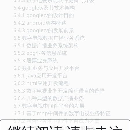
6.4 googletv及其技术架构
6.4.1 googletv的设计目的
6.4.2 android架构概述
6.4.3 googletv的发展前景
6.5 数字电视数据广播业务系统
6.5.1 数据广播业务系统架构
6.5.2 epg业务信息系统
6.5.3 股票业务系统
6.6 数据业务与应用开发平台
6.6.1 java应用开发平台
6.6.2 html应用开发流程
6.6.3 数字电视业务开发编程语言的选择
6.6.4 几种典型的数据广播业务
6.7 数字电视中间件平台的发展
6.7.1 基于mhp中间件的数字电视业务特征
6.7.2 融合业务的中间件平台成为必需
第7章 数字电视播出监控与客服系统