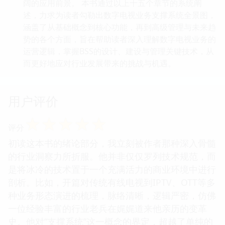
阔的应用前景。 本书通过以上十五个章节的系统阐
述，力求为读者勾勒出数字电视业务支撑系统全景图，
涵盖了从基础概念到核心功能，再到高级管理与未来趋
势的各个方面，旨在帮助读者深入理解数字电视业务的
运营逻辑，掌握BSS的设计、建设与管理关键技术，从
而更好地应对行业发展带来的挑战与机遇。
用户评价
☆
☆
☆
☆
☆
评分
初读这本书的绪论部分，我立刻被作者那种深入骨髓
的行业洞察力所折服。他并非仅仅罗列技术规范，而
是将冰冷的技术置于一个充满活力的商业环境中进行
剖析。比如，开篇对传统有线电视到IPTV、OTT等多
种业务形态演进的梳理，脉络清晰，逻辑严密，仿佛
一位经验丰富的行业老兵在娓娓道来他亲历的变革
史。他对“支撑系统”这一概念的界定，超越了单纯的