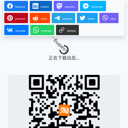
facebook
linkedin
mastodon
messenger
pinterest
reddit
telegram
twitter
viber
vkontakte
whatsapp
复制链接
Loading...
正在下载信息...