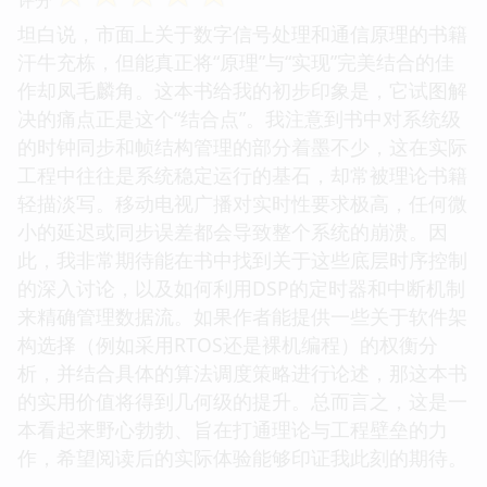
坦白说，市面上关于数字信号处理和通信原理的书籍
汗牛充栋，但能真正将“原理”与“实现”完美结合的佳
作却凤毛麟角。这本书给我的初步印象是，它试图解
决的痛点正是这个“结合点”。我注意到书中对系统级
的时钟同步和帧结构管理的部分着墨不少，这在实际
工程中往往是系统稳定运行的基石，却常被理论书籍
轻描淡写。移动电视广播对实时性要求极高，任何微
小的延迟或同步误差都会导致整个系统的崩溃。因
此，我非常期待能在书中找到关于这些底层时序控制
的深入讨论，以及如何利用DSP的定时器和中断机制
来精确管理数据流。如果作者能提供一些关于软件架
构选择（例如采用RTOS还是裸机编程）的权衡分
析，并结合具体的算法调度策略进行论述，那这本书
的实用价值将得到几何级的提升。总而言之，这是一
本看起来野心勃勃、旨在打通理论与工程壁垒的力
作，希望阅读后的实际体验能够印证我此刻的期待。