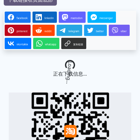
facebook
linkedin
mastodon
messenger
pinterest
reddit
telegram
twitter
viber
vkontakte
whatsapp
复制链接
Loading...
正在下载信息...