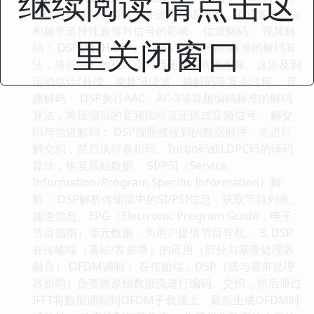
继续阅读 请点击这
频信号估计信道特性，并进行信道均衡，消除多径效应
和频率选择性衰落对信号的影响。 信源解码： 视频解
里关闭窗口
码： DSP执行H.264、H.265等视频编码标准的解码算
法，将压缩后的视频比特流还原成视频图像。这涉及到
运动估计/补偿、变换域滤波、熵解码等复杂过程。 音
频解码： DSP执行AAC、AC-3等音频编码标准的解码
算法，将压缩后的音频比特流还原成音频信号。 解交
织与信道解码： DSP按照接收到的数据顺序，先进行
解交织，然后执行卷积码、Turbo码或LDPC码的译码
算法，恢复原始数据。 SI/PSI（Service
Information/Program Specific Information）解
析： DSP解析传输流中的SI/PSI信息，获取节目列表、
频道信息、EPG（Electronic Program Guide，电子
节目指南）等元数据，为用户提供节目导航。 3. DSP
在传输端（基站/发射塔）的应用（部分与基带处理器
融合） OFDM调制： 在传输端，DSP（或与基带处理
器协同）负责将原始数据流进行编码、交织，然后通过
IFFT将数据调制到OFDM子载波上，最后生成OFDM时