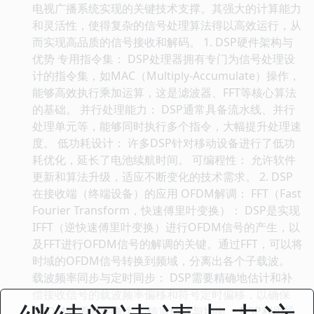
电视广播系统实现的关键技术支撑。其强大的计算能力
和灵活性，使得复杂的信号处理算法得以高效运行，从
而实现高品质的信号接收和解码。 1. DSP硬件架构与
优势 专用指令集： DSP处理器拥有专门为信号处理设
计的指令集，如MAC（Multiply-Accumulate）操作，
能够高效执行乘加运算，这是滤波器、FFT等核心算法
的基础。 并行处理能力： DSP通常具备流水线、并行
处理单元等，能够同时执行多个指令，大幅提升处理速
度。 低功耗设计： 许多DSP针对移动设备进行了低功
耗优化，延长了电池续航时间。 可编程性： 允许软件
更新和算法升级，适应不断变化的技术需求。 2. DSP
在接收端（终端设备）的应用 OFDM解调： FFT（Fast
Fourier Transform，快速傅里叶变换）： DSP是实现
IFFT（逆快速傅里叶变换）进行OFDM信号的产生，以
及FFT进行OFDM信号的解调的关键。通过FFT，可以将
时域的OFDM信号转换到频域，分离出各个子载波。
载波频率同步与定时同步： DSP需要精确地估计和补
偿接收信号的载波频率偏移和符号定时偏移，以确保
OFDM解调的准确性。 信道估计与均衡： DSP利用导