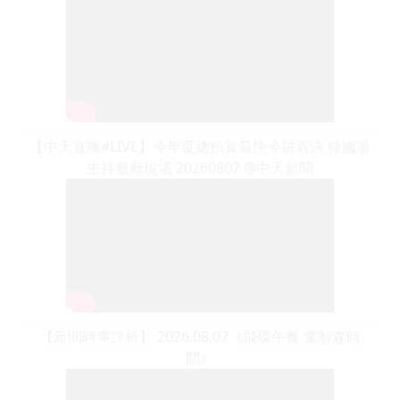
【中天直播#LIVE】今年度總預算最快今拚表決 韓國瑜
主持最新現場 20260807 @中天新聞
【新聞時事評析】 2026.08.07《飛碟午餐 董智森時
間》