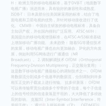
H： 欧洲主导的移动电视标准，基于DVB-T（地面数字
电视广播）演进而来，具有较好的兼容性和成熟度。
ISDB-T： 日本及部分拉美国家采用的标准，结合了地
面电视和卫星电视的优势，并针对移动接收进行了优
化。 CMMB： 中国自主研发的移动电视标准，具备自
主知识产权，并在国内得到广泛应用。 ATSC-M/H：
美国提出的移动电视增强标准，在ATSC-A/53标准基础
上增加移动广播功能。 未来趋势： 随着5G等通信技术
的发展，移动电视广播也在向更加融合、IP化的方向发
展，例如利用5G网络进行广播通信（NR
Broadcast）。 2. 调制解调技术 OFDM（Orthogonal
Frequency-Division Multiplexing，正交频分复用）：
这是数字移动电视广播最核心的调制技术之一。OFDM
将数据流分割成多个低速率的数据流，分别调制到许多
相互正交的子载波上进行传输。 抗多径衰落： OFDM
可以将传输带宽分成很多个窄带的子信道，每个子信道
上的信号经历的信道衰落是平坦的，大大降低了多径效
应的影响。 克服ISI（Inter-Symbol Interference，符
号间干扰）： 通过引入循环前缀（CP），OFDM可以