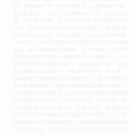
中，可能集成了专门的硬件加速器（如视频解码引擎、
图形处理器），DSP与这些硬件协同工作，分担计算任
务，提升整体性能。 5. 功耗优化策略 算法剪枝与近似
计算： 在保证可接受的性能损失的前提下，采用简化
的算法或近似计算，降低计算量。 动态电压频率调整
（DVFS）： 根据计算负载动态调整DSP的运行频率和
电压，在非高峰时段降低功耗。 低功耗模式： 合理利
用DSP的低功耗模式（如睡眠模式、待机模式），在不
处理信号时进入低功耗状态。 高效的内存访问： 减少
不必要的内存读写操作，优化缓存利用率。 第六章：
移动电视广播面临的挑战与未来发展 1. 频谱资源与干
扰问题 频谱瓶颈： 随着移动数据流量的爆炸式增长，
无线频谱资源日益紧张，如何在有限的频谱内承载更多
的高质量电视内容是一个持续的挑战。 干扰管理： 移
动环境复杂，存在同频干扰、邻频干扰等，需要更先进
的抗干扰技术和精细化的干扰检测与抑制算法。 2. 终
端设备功耗与性能 功耗制约： 移动设备的电池续航能
力是重要考量，高性能的信号处理算法对功耗的挑战不