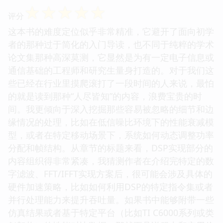
☆
☆
☆
☆
☆
评分
这本书的难度定位似乎非常精准，它避开了面向初学
者的那种过于简化的入门导读，也不同于纯粹的学术
论文集那种高深莫测，它显然是为有一定电子信息或
通信基础的工程师和研究生量身打造的。对于我们这
些已经在行业里摸爬滚打了一段时间的人来说，最怕
的就是读到那种“人尽皆知”的内容，浪费宝贵的时
间。我更倾向于深入挖掘那些容易被忽略的细节和边
缘情况的处理，比如在低信噪比环境下的性能衰减模
型，或者在特定移动场景下，系统如何动态调整功率
分配和帧结构。从章节的标题来看，DSP实现部分的
内容组织得非常紧凑，我猜测作者在介绍完特定的数
字滤波、FFT/IFFT实现方案后，很可能会涉及具体的
硬件加速策略，比如如何利用DSP的特定指令集或者
并行处理能力来提升吞吐量。如果书中能够附带一些
仿真结果或者基于特定平台（比如TI C6000系列或类