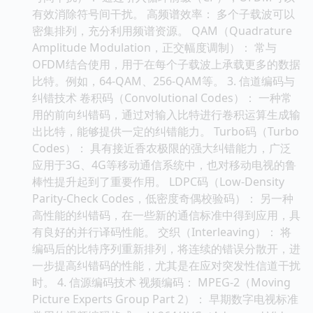
有效消除符号间干扰。 高频谱效率： 多个子载波可以
密集排列，充分利用频谱资源。 QAM（Quadrature
Amplitude Modulation，正交幅度调制）： 常与
OFDM结合使用，用于在每个子载波上承载更多的数据
比特。例如，64-QAM、256-QAM等。 3. 信道编码与
纠错技术 卷积码（Convolutional Codes）： 一种常
用的前向纠错码，通过对输入比特进行卷积运算生成输
出比特，能够提供一定的纠错能力。 Turbo码（Turbo
Codes）： 具有接近香农极限的强大纠错能力，广泛
应用于3G、4G等移动通信系统中，也对移动电视的鲁
棒性提升起到了重要作用。 LDPC码（Low-Density
Parity-Check Codes，低密度奇偶校验码）： 另一种
高性能的纠错码，在一些新的通信标准中得到应用，具
有良好的并行译码性能。 交织（Interleaving）： 将
编码后的比特序列重新排列，将连续的错误分散开，进
一步提高纠错码的性能，尤其是在应对突发性信道干扰
时。 4. 信源编码技术 视频编码： MPEG-2（Moving
Picture Experts Group Part 2）： 早期数字电视标准