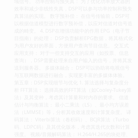
域信号。 功率控制与预失真： 为了优化功率放大器的
效率和减少非线性失真，DSP可以参与功率控制和预失
真算法的实现。 数字预补偿： 在信号传输前，DSP可
以根据信道模型进行数字预补偿，以应对信道对信号造
成的畸变。 4. DSP在增强功能中的作用 EPG（电子节
目指南）的处理： DSP负责解析EPG数据，将其格式化
为用户友好的界面，方便用户查询节目信息。 交互式
应用支持： 对于一些支持交互的应用（如投票、信息
查询），DSP需要处理来自用户输入的信号，并将其发
送到服务器。 多媒体融合： DSP可以协助将电视信号
与互联网数据进行融合，实现更丰富的多媒体体验。
第五章：DSP实现细节与优化 1. 算法选择与复杂度分
析 FFT算法： 选择高效的FFT算法（如Cooley-Tukey算
法）及其变种，考虑其计算量和对内存的要求。 信道
估计与均衡算法： 最小二乘法（LS）、最小均方误差
法（LMMSE）等，分析其收敛速度和计算复杂度。 译
码算法： Viterbi算法（卷积码）、BCJR算法（Turbo
码、LDPC码）及其优化版本，考虑其迭代次数和计算
强度。 视频/音频解码算法： H.264/H.265的块处理、