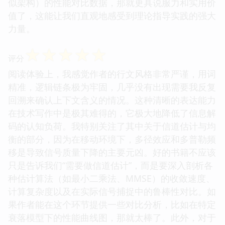
似架构）的性能对比数据，那就更具说服力和实用价
值了，这能让我们直观地感受到理论指导实践的强大
力量。
☆
☆
☆
☆
☆
评分
阅读体验上，我感觉作者的行文风格非常严谨，用词
精准，逻辑链条极为牢固，几乎没有出现需要我反复
回溯来确认上下文含义的情况。这种清晰的表达能力
在技术写作中是极其难得的，它极大地降低了信息解
码的认知负荷。我特别关注了其中关于信道估计与均
衡的部分，因为在移动环境下，多径效应和多普勒频
移是导致信号质量下降的主要元凶。好的书籍不应该
只是告诉我们“需要做信道估计”，而是要深入剖析各
种估计算法（如最小二乘法、MMSE）的收敛速度、
计算复杂度以及在实际信号捕捉中的鲁棒性对比。如
果作者能在这个环节提供一些对比分析，比如在特定
衰落模型下的性能曲线图，那就太棒了。此外，对于