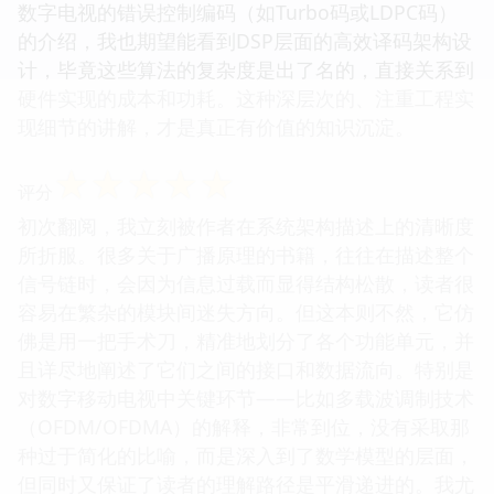
数字电视的错误控制编码（如Turbo码或LDPC码）
的介绍，我也期望能看到DSP层面的高效译码架构设
计，毕竟这些算法的复杂度是出了名的，直接关系到
硬件实现的成本和功耗。这种深层次的、注重工程实
现细节的讲解，才是真正有价值的知识沉淀。
☆
☆
☆
☆
☆
评分
初次翻阅，我立刻被作者在系统架构描述上的清晰度
所折服。很多关于广播原理的书籍，往往在描述整个
信号链时，会因为信息过载而显得结构松散，读者很
容易在繁杂的模块间迷失方向。但这本则不然，它仿
佛是用一把手术刀，精准地划分了各个功能单元，并
且详尽地阐述了它们之间的接口和数据流向。特别是
对数字移动电视中关键环节——比如多载波调制技术
（OFDM/OFDMA）的解释，非常到位，没有采取那
种过于简化的比喻，而是深入到了数学模型的层面，
但同时又保证了读者的理解路径是平滑递进的。我尤