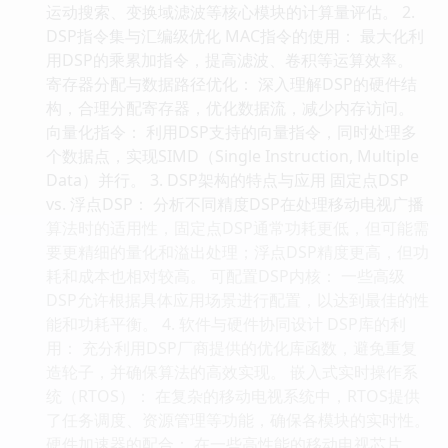
运动搜索、变换域滤波等核心模块的计算量评估。 2.
DSP指令集与汇编级优化 MAC指令的使用： 最大化利
用DSP的乘累加指令，提高滤波、卷积等运算效率。
寄存器分配与数据路径优化： 深入理解DSP的硬件结
构，合理分配寄存器，优化数据流，减少内存访问。
向量化指令： 利用DSP支持的向量指令，同时处理多
个数据点，实现SIMD（Single Instruction, Multiple
Data）并行。 3. DSP架构的特点与应用 固定点DSP
vs. 浮点DSP： 分析不同精度DSP在处理移动电视广播
算法时的适用性，固定点DSP通常功耗更低，但可能需
要更精细的量化和溢出处理；浮点DSP精度更高，但功
耗和成本也相对较高。 可配置DSP内核： 一些高级
DSP允许根据具体应用场景进行配置，以达到最佳的性
能和功耗平衡。 4. 软件与硬件协同设计 DSP库的利
用： 充分利用DSP厂商提供的优化库函数，避免重复
造轮子，并确保算法的高效实现。 嵌入式实时操作系
统（RTOS）： 在复杂的移动电视系统中，RTOS提供
了任务调度、资源管理等功能，确保各模块的实时性。
硬件加速器的配合： 在一些高性能的移动电视芯片