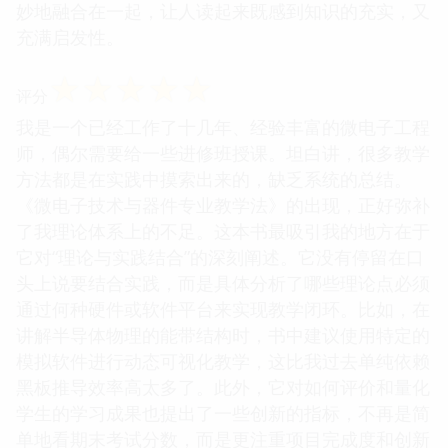
妙地融合在一起，让人读起来既感到知识的充实，又
充满启发性。
☆
☆
☆
☆
☆
评分
我是一个已经工作了十几年、经验丰富的微电子工程
师，偶尔需要给一些进修班授课。坦白讲，很多教学
方法都是在实践中摸索出来的，缺乏系统的总结。
《微电子技术与器件专业教学法》的出现，正好弥补
了我理论体系上的不足。这本书最吸引我的地方在于
它对“理论与实践结合”的深刻阐述。它没有停留在口
头上说要结合实践，而是具体分析了哪些理论点必须
通过何种硬件或软件平台来实现教学闭环。比如，在
讲解半导体物理的能带结构时，书中建议使用特定的
模拟软件进行动态可视化教学，这比我过去单纯依赖
黑板推导效率高太多了。此外，它对如何评价和量化
学生的学习成果也提出了一些创新的指标，不再是简
单地看期末考试分数，而是更注重项目完成度和创新