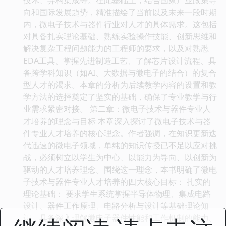
向和国际发展趋势，精准描绘了当前以及未来一段时期
内，微电子技术与器件行业对人才的具体需求。这包括
对具备扎实理论基础、熟练实验操作技能、创新思维和
解决复杂工程问题能力的工程师的要求，以及对熟悉
EDA工具、掌握先进制造工艺、了解芯片设计流程、具
备跨学科知识（如AI、大数据与微电子的结合）的复合
型人才的渴求。本章的分析为后续教学内容的设置和教
学方法的选择奠定了坚实的基础，确保了专业教学与行
业需求紧密对接。 第二章：微电子技术与器件专业人
才培养的理念与目标 本章深入探讨了微电子技术与器
件专业人才培养的核心理念。作者强调，在知识更新迭
代迅速的微电子领域，单纯的知识传授已不足以应对挑
战，必须树立以学生为中心、以能力为导向、以创新为
驱动的人才培养理念。围绕这一理念，本书明确了微电
子技术与器件专业人才培养的四大核心目标： 扎实的
理论基础： 要求学生系统掌握半导体物理、集成电路
设计、器件工作原理、电路分析与设计等基础理论知
识，具备深入理解微电子器件性能和工作机制的能力。