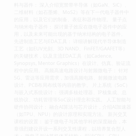
料与器件： 深入介绍宽禁带半导体（如GaN、SiC）、
二维材料（如石墨烯、MoS2）等在下一代电子器件中
的应用，以及它们的制备、表征和器件物理。 量子点
与纳米电子器件： 探讨量子效应在微电子器件中的应
用，以及未来可能出现的基于纳米结构的电子器件。
先进制造工艺与EDA工具： 详细讲解现代半导体制造
工艺（如EUV光刻、3D NAND、FinFET/GAAFET等）
的关键技术，以及主流EDA工具（如Cadence,
Synopsys, Mentor Graphics）在设计、仿真、验证流
程中的应用。 高频高速电路设计与射频微电子： 针对
5G、雷达等应用需求，加强高频电路、射频微波电路
设计、PCB布局布线等内容的教学。 片上系统（SoC）
与嵌入式系统设计： 强调多核处理器、IP核集成、总
线协议、功耗管理等SoC设计理念和实践。 人工智能与
硬件协同设计： 融合AI算法与芯片设计，介绍AI加速器
（如TPU、NPU）的设计原理和实现方法。 新兴交叉
课程的设置： 鉴于微电子与其他学科的深度融合，本
章强烈建议开设一系列交叉性课程，以培养复合型人
才： 微电子与计算机体系结构： 探讨CPU、GPU、