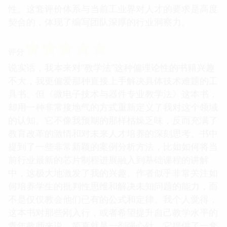
性。这套评价体系与当前工业界对人才的要求是高度
契合的，体现了编写团队深厚的行业洞察力。
☆
☆
☆
☆
☆
评分
说实话，我本来对“教学法”这种偏理论性的书籍兴趣
不大，我更偏爱那种直接上手解决具体技术难题的工
具书。但《微电子技术与器件专业教学法》这本书，
却用一种非常接地气的方式重新定义了我对这个领域
的认知。它不像我预期的那样枯燥乏味，反而充满了
教育改革的激情和对未来人才培养的深刻思考。书中
提到了一些非常新颖的案例分析方法，比如如何将当
前行业最新的芯片制程进展融入到基础课程的讲解
中，这极大地激发了我的兴趣。作者似乎非常关注如
何培养学生的批判性思维和解决未知问题的能力，而
不是仅仅教会他们已有的公式和定律。我个人觉得，
这本书对那些刚入行，或者希望提升自己教学水平的
青年教师来说，简直就是一剂强心针。它提供了一套