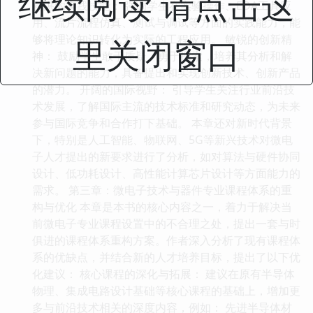
继续阅读 请点击这
精湛的实践技能： 强调学生在实验操作、EDA工具应
用、流片流程仿真、测试与调试等方面的实践能力，能
够将理论知识转化为实际的工程应用。 敏锐的创新精
里关闭窗口
神： 鼓励学生敢于质疑、勇于探索，培养其分析和解
决新问题的能力，具备提出和实现创新技术、创新产品
的潜力。 开阔的国际视野： 引导学生关注行业前沿技
术发展，了解国际主流的技术标准和研究动态，为未来
参与国际竞争和合作打下基础。 本章还对新时代背景
下，特别是人工智能、物联网、5G等新兴技术对微电
子人才提出的新要求进行了分析，如对算法与硬件协同
设计、低功耗设计、高性能计算芯片设计等方面能力的
需求。 第三章：微电子技术与器件专业课程体系的重
构与优化 本章是本书的核心内容之一，着力于解决当
前微电子专业课程设置中的不合理之处，提出一套与时
俱进的课程体系重构方案。作者深入分析了现有课程体
系的优缺点，并结合新的人才培养目标，提出了以下优
化建议： 核心课程的深化与拓展： 建议在原有半导体
物理、集成电路设计基础等核心课程的基础上，增加更
多与前沿技术相关的深度内容，例如： 先进半导体材