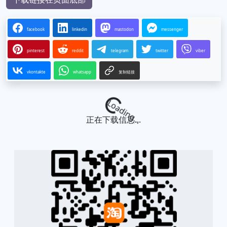
facebook
linkedin
mastodon
messenger
pinterest
reddit
telegram
twitter
viber
vkontakte
whatsapp
复制链接
Loading...
正在下载信息...