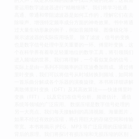
要运用数字滤波器进行“精雕细琢”。我们将学习低通、
高通、带通和带阻滤波器是如何工作的，理解它们在去
除噪声、增强特定频率成分方面的神奇效果。书中将通
过大量生动形象的例子，例如音频降噪、图像锐化等，
展示滤波器的实际应用场景。 除了滤波，信号的变换
也是数字信号处理中至关重要的一环。傅里叶变换，这
个在科学界有着举足轻重地位的数学工具，将引领我们
进入频域的世界。我们将理解，一个看似复杂的信号，
实际上是由一系列不同频率的正弦波叠加而成。通过傅
里叶变换，我们可以将信号从时域转换到频域，如同将
一首乐曲分解成各个乐器的演奏旋律。本书将详细讲解
离散傅里叶变换（DFT）及其高效算法——快速傅里叶
变换（FFT），以及它们在信号分析、频谱估计、通信
系统等领域的广泛应用。 数据压缩是数字信号处理的
另一大亮点。我们每天接触到的高清视频、海量图片，
如果不经过有效的压缩，将占用巨大的存储空间和传输
带宽。本书将揭示 JPEG、MP3 等广泛应用的压缩算法
背后的原理。我们将探讨有损压缩和无损压缩的区别，