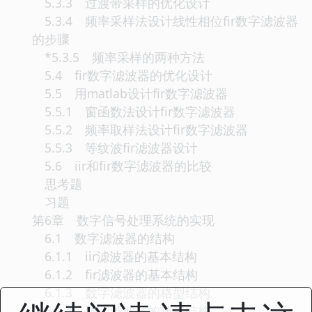
5.3.3 过渡带采样的优化设计
5.3.4 频率采样法设计线性相位fir数字滤波器
的步骤
*5.3.5 频率采样的两种方法
5.4 fir数字滤波器的优化设计
5.5 用matlab设计fir数字滤波器
5.5.1 窗函数法设计fir数字滤波器
5.5.2 频率取样法设计fir数字滤波器
5.5.3 等纹波fir滤波器设计
5.6 iir和fir数字滤波器的比较
思考题
习题
第6章 数字信号处理系统的实现
6.1 数字滤波器的结构
6.1.1 iir滤波器的基本结构
6.1.2 fir滤波器的基本结构
6.1.3 数字滤波器的格型结构
6.1.4 数字滤波器的转置结构