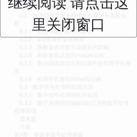
继续阅读 请点击这
6.1.5 数字滤波器结构的matlab实现
6.2 数字信号处理系统中的有限字长效应分
里关闭窗口
析
6.2.1 二进制数的表示和量化
6.2.2 a/d变换的量化效应
6.2.3 系数量化对数字滤波器的影响
6.2.4 系数量化误差的matlab分析
6.2.5 数字滤波器定点制运算中的有限字长效
应
6.2.6 有限字长效应的matlb分析
6.3 数字信号处理的实现方法
6.3.1 数字信号处理的软件实现
6.3.2 基于通用的可编程dsp芯片的数字信号
处理实现
思考题
习题
第7章 多速率信号处理基础