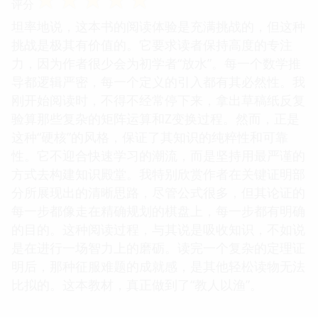
评分
坦率地说，这本书的阅读体验是充满挑战的，但这种
挑战是极其有价值的。它要求读者保持高度的专注
力，因为作者很少会为初学者“放水”。每一个数学推
导都逻辑严密，每一个定义的引入都有其必然性。我
刚开始阅读时，不得不经常停下来，拿出草稿纸反复
验算那些复杂的矩阵运算和Z变换过程。然而，正是
这种“硬核”的风格，保证了其知识的纯粹性和可靠
性。它不迎合快速学习的潮流，而是坚持用最严谨的
方式去构建知识殿堂。我特别欣赏作者在关键证明部
分所展现出的清晰思路，尽管公式很多，但其论证的
每一步都像走在精确规划的棋盘上，每一步都有明确
的目的。这种阅读过程，与其说是吸收知识，不如说
是在进行一场智力上的磨砺。读完一个复杂的定理证
明后，那种征服难题的成就感，是其他轻松读物无法
比拟的。这本教材，真正做到了“教人以渔”。