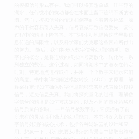
的模拟信号形式存在。我们可以将其想象成一汪平静的
湖水，任何微小的扰动都会在水面上留下连绵不断的涟
漪。然而，模拟信号的传递和储存面临着诸多挑战：噪
声的干扰容易引入失真，信号衰减导致信息丢失，复制
过程中的精度下降等等。本书将生动地描绘这些早期信
息传递的局限性，以及科学家们为克服这些困难所付出
的努力。 随后，我们将步入数字信号处理的黎明。数
字化的概念，是将连续的模拟信号离散化，转化为一系
列独立的数值。这个过程，如同将湖水中的涟漪在特定
时刻、特定地点进行取样，并用一个个数字来记录它们
的高度。书中将详细阐述模数转换（ADC）的原理，解
释采样定理如何确保数字信息能够忠实地代表原始模拟
信号，避免信息失真。我们将探究量化的过程，理解数
字信号的精度是如何被决定的，以及不同的量化策略对
信号质量的影响。 一旦信号被数字化，它便拥有了前
所未有的灵活性和强大的处理能力。本书将深入探讨数
字信号处理的核心技术，包括各种滤波器的设计和应
用。想象一下，我们想要从嘈杂的背景音中提取出纯净
的人声，或是从模糊的图像中找出关键的轮廓，这就需