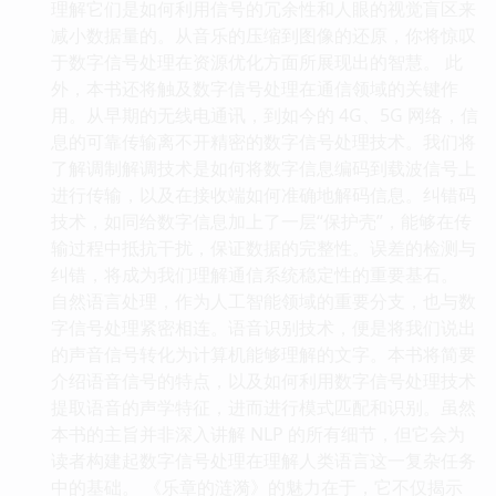
理解它们是如何利用信号的冗余性和人眼的视觉盲区来
减小数据量的。从音乐的压缩到图像的还原，你将惊叹
于数字信号处理在资源优化方面所展现出的智慧。 此
外，本书还将触及数字信号处理在通信领域的关键作
用。从早期的无线电通讯，到如今的 4G、5G 网络，信
息的可靠传输离不开精密的数字信号处理技术。我们将
了解调制解调技术是如何将数字信息编码到载波信号上
进行传输，以及在接收端如何准确地解码信息。纠错码
技术，如同给数字信息加上了一层“保护壳”，能够在传
输过程中抵抗干扰，保证数据的完整性。误差的检测与
纠错，将成为我们理解通信系统稳定性的重要基石。
自然语言处理，作为人工智能领域的重要分支，也与数
字信号处理紧密相连。语音识别技术，便是将我们说出
的声音信号转化为计算机能够理解的文字。本书将简要
介绍语音信号的特点，以及如何利用数字信号处理技术
提取语音的声学特征，进而进行模式匹配和识别。虽然
本书的主旨并非深入讲解 NLP 的所有细节，但它会为
读者构建起数字信号处理在理解人类语言这一复杂任务
中的基础。 《乐章的涟漪》的魅力在于，它不仅揭示