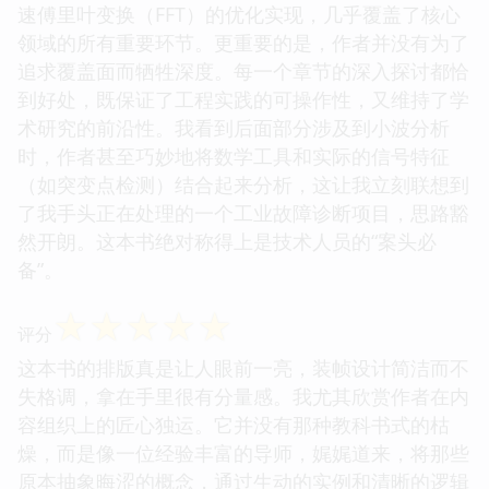
速傅里叶变换（FFT）的优化实现，几乎覆盖了核心
领域的所有重要环节。更重要的是，作者并没有为了
追求覆盖面而牺牲深度。每一个章节的深入探讨都恰
到好处，既保证了工程实践的可操作性，又维持了学
术研究的前沿性。我看到后面部分涉及到小波分析
时，作者甚至巧妙地将数学工具和实际的信号特征
（如突变点检测）结合起来分析，这让我立刻联想到
了我手头正在处理的一个工业故障诊断项目，思路豁
然开朗。这本书绝对称得上是技术人员的“案头必
备”。
☆
☆
☆
☆
☆
评分
这本书的排版真是让人眼前一亮，装帧设计简洁而不
失格调，拿在手里很有分量感。我尤其欣赏作者在内
容组织上的匠心独运。它并没有那种教科书式的枯
燥，而是像一位经验丰富的导师，娓娓道来，将那些
原本抽象晦涩的概念，通过生动的实例和清晰的逻辑