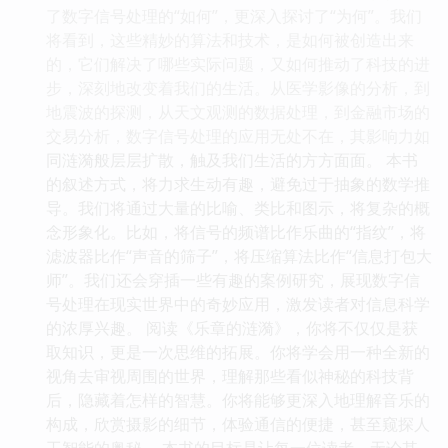
了数字信号处理的“如何”，更深入探讨了“为何”。我们
将看到，这些精妙的算法和技术，是如何被创造出来
的，它们解决了哪些实际问题，又如何推动了科技的进
步，深刻地改变着我们的生活。从医学影像的分析，到
地震波的探测，从天文观测的数据处理，到金融市场的
交易分析，数字信号处理的应用无处不在，其影响力如
同涟漪般层层扩散，触及我们生活的方方面面。 本书
的叙述方式，将力求生动有趣，避免过于抽象的数学推
导。我们将通过大量的比喻、类比和图示，将复杂的概
念形象化。比如，将信号的频谱比作乐曲的“指纹”，将
滤波器比作“声音的筛子”，将压缩算法比作“信息打包大
师”。我们还会穿插一些有趣的案例研究，展现数字信
号处理在现实世界中的奇妙应用，激发读者对信息科学
的浓厚兴趣。 阅读《乐章的涟漪》，你将不仅仅是获
取知识，更是一次思维的拓展。你将学会用一种全新的
视角去审视周围的世界，理解那些看似神秘的科技背
后，隐藏着怎样的智慧。你将能够更深入地理解音乐的
构成，欣赏摄影的细节，体验通信的便捷，甚至窥探人
工智能的奥秘。 本书的目标是让每一位读者，无论其