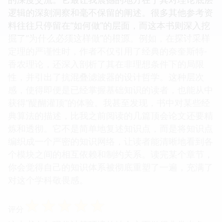
逻辑的深刻洞察和毫不保留的阐述。很多其他参考资
料往往只停留在“如何做”的层面，而这本书则深入挖
掘了“为什么必须这样做”的根源。例如，在探讨采样
定理的严谨性时，作者不仅引用了经典的奈奎斯特-
香农理论，还深入剖析了其在非理想条件下的局限
性，并引出了抗混叠滤波器的设计哲学。这种层次
感，使得即便是已经掌握基础知识的读者，也能从中
获得“醍醐灌顶”的体验。我甚至发现，书中对某些经
典算法的描述，比我之前阅读的几篇顶会论文还要精
炼和透彻。它不是简单地复述知识点，而是将知识点
编织成一个严密的知识网络，让读者能清晰地看到各
个模块之间的相互依赖和制约关系。读完某个章节，
你会觉得自己的知识体系被彻底重塑了一遍，充满了
对这个学科敬畏感。
☆
☆
☆
☆
☆
评分