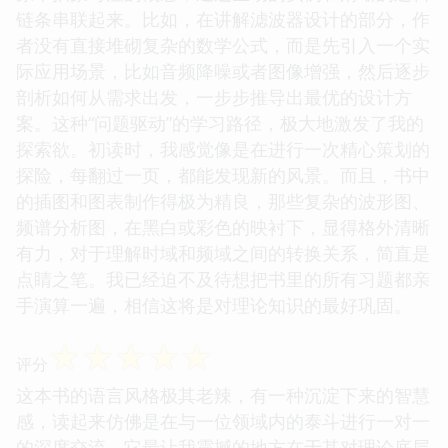
链条串联起来。比如，在讲解滤波器设计的部分，作
者没有直接堆砌复杂的数学公式，而是先引入一个实
际应用场景，比如音频降噪或者图像增强，然后逐步
剖析如何从需求出发，一步步推导出最优的设计方
案。这种“问题驱动”的学习路径，极大地激发了我的
探索欲。初读时，我感觉像是在进行一次精心策划的
探险，每翻过一页，都能发现新的风景。而且，书中
的插图和图表制作得极为精良，那些复杂的波形图、
频谱分析图，在黑白或彩色的映衬下，显得格外清晰
有力，对于理解时域和频域之间的转换关系，简直是
点睛之笔。我已经迫不及待想把书里的所有习题都亲
手演算一遍，相信这将是对理论知识的最好巩固。
☆
☆
☆
☆
☆
评分
这本书的语言风格极其老辣，有一种沉淀下来的智慧
感，读起来仿佛是在与一位领域内的泰斗进行一对一
的深度交流。它最让我震撼的地方在于其对理论底层