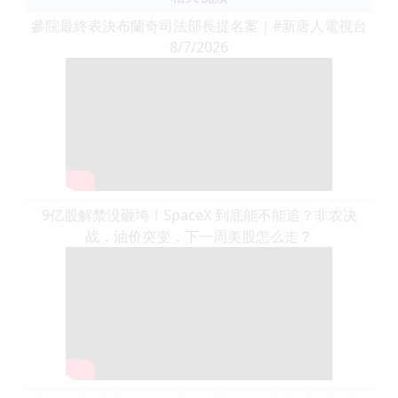
參院最終表決布蘭奇司法部長提名案｜#新唐人電視台
8/7/2026
9亿股解禁没砸垮！SpaceX 到底能不能追？非农决
战，油价突变，下一周美股怎么走？