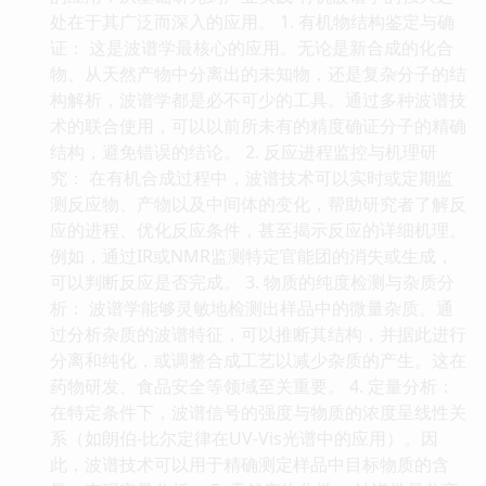
处在于其广泛而深入的应用。 1. 有机物结构鉴定与确
证： 这是波谱学最核心的应用。无论是新合成的化合
物、从天然产物中分离出的未知物，还是复杂分子的结
构解析，波谱学都是必不可少的工具。通过多种波谱技
术的联合使用，可以以前所未有的精度确证分子的精确
结构，避免错误的结论。 2. 反应进程监控与机理研
究： 在有机合成过程中，波谱技术可以实时或定期监
测反应物、产物以及中间体的变化，帮助研究者了解反
应的进程、优化反应条件，甚至揭示反应的详细机理。
例如，通过IR或NMR监测特定官能团的消失或生成，
可以判断反应是否完成。 3. 物质的纯度检测与杂质分
析： 波谱学能够灵敏地检测出样品中的微量杂质。通
过分析杂质的波谱特征，可以推断其结构，并据此进行
分离和纯化，或调整合成工艺以减少杂质的产生。这在
药物研发、食品安全等领域至关重要。 4. 定量分析：
在特定条件下，波谱信号的强度与物质的浓度呈线性关
系（如朗伯-比尔定律在UV-Vis光谱中的应用）。因
此，波谱技术可以用于精确测定样品中目标物质的含