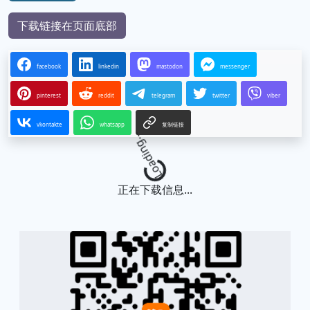
下载链接在页面底部
facebook
linkedin
mastodon
messenger
pinterest
reddit
telegram
twitter
viber
vkontakte
whatsapp
复制链接
Loading...
正在下载信息...