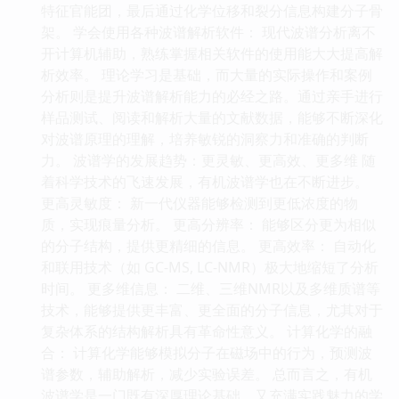
特征官能团，最后通过化学位移和裂分信息构建分子骨
架。 学会使用各种波谱解析软件： 现代波谱分析离不
开计算机辅助，熟练掌握相关软件的使用能大大提高解
析效率。 理论学习是基础，而大量的实际操作和案例
分析则是提升波谱解析能力的必经之路。通过亲手进行
样品测试、阅读和解析大量的文献数据，能够不断深化
对波谱原理的理解，培养敏锐的洞察力和准确的判断
力。 波谱学的发展趋势：更灵敏、更高效、更多维 随
着科学技术的飞速发展，有机波谱学也在不断进步。
更高灵敏度： 新一代仪器能够检测到更低浓度的物
质，实现痕量分析。 更高分辨率： 能够区分更为相似
的分子结构，提供更精细的信息。 更高效率： 自动化
和联用技术（如 GC-MS, LC-NMR）极大地缩短了分析
时间。 更多维信息： 二维、三维NMR以及多维质谱等
技术，能够提供更丰富、更全面的分子信息，尤其对于
复杂体系的结构解析具有革命性意义。 计算化学的融
合： 计算化学能够模拟分子在磁场中的行为，预测波
谱参数，辅助解析，减少实验误差。 总而言之，有机
波谱学是一门既有深厚理论基础，又充满实践魅力的学