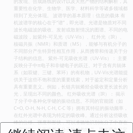
的发现、合成路线的设计以及天然产物的结构解析，其
重要性在化学、生物学、医学、材料科学等诸多领域都
得到了充分体现。 波谱学的基本原理：信息的载体 有
机波谱学的核心在于“谱”，即光谱。光谱是物质对不同
波长电磁波的吸收、发射或散射情况的图谱。不同的电
磁波段，如紫外-可见光（UV-Vis）、红外光（IR）、
核磁共振（NMR）和质谱（MS），能够与有机分子的
不同部分产生特异性相互作用，从而携带和传递关于分
子结构的信息。 紫外-可见吸收光谱（UV-Vis）： 主要
反映分子中π电子和非键电子的跃迁。对于含有共轭体
系（如双键、三键、苯环）的有机物，UV-Vis光谱能提
供关于这些不饱和度的重要线索，对于鉴定和定量分析
具有重要意义。例如，长链共轭烯烃会吸收更长波长的
光，呈现出不同的颜色。 红外吸收光谱（IR）： 揭示
了分子中各种化学键的振动信息。不同的官能团（如
C=O, O-H, N-H, C-H, C-C 等）拥有其特征的振动频率，
在红外光谱中表现为特定的吸收峰。通过分析这些吸收
峰的位移、强度和形状，可以准确地识别出分子中存在
的官能团，从而推断出分子的结构特点。IR光谱在鉴定