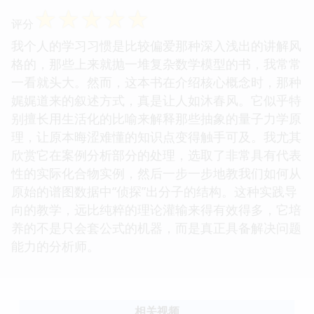
☆
☆
☆
☆
☆
评分
我个人的学习习惯是比较偏爱那种深入浅出的讲解风
格的，那些上来就抛一堆复杂数学模型的书，我常常
一看就头大。然而，这本书在介绍核心概念时，那种
娓娓道来的叙述方式，真是让人如沐春风。它似乎特
别擅长用生活化的比喻来解释那些抽象的量子力学原
理，让原本晦涩难懂的知识点变得触手可及。我尤其
欣赏它在案例分析部分的处理，选取了非常具有代表
性的实际化合物实例，然后一步一步地教我们如何从
原始的谱图数据中“侦探”出分子的结构。这种实践导
向的教学，远比纯粹的理论灌输来得有效得多，它培
养的不是只会套公式的机器，而是真正具备解决问题
能力的分析师。
相关视频