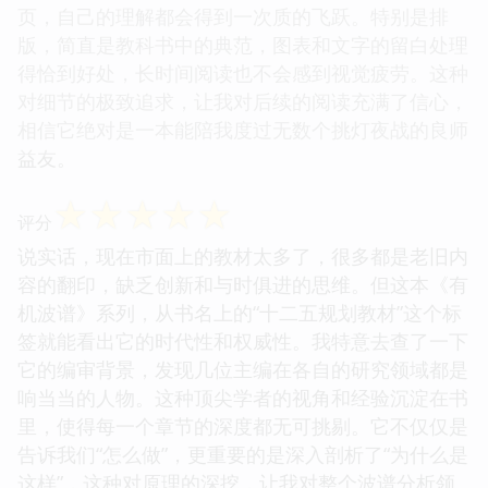
页，自己的理解都会得到一次质的飞跃。特别是排
版，简直是教科书中的典范，图表和文字的留白处理
得恰到好处，长时间阅读也不会感到视觉疲劳。这种
对细节的极致追求，让我对后续的阅读充满了信心，
相信它绝对是一本能陪我度过无数个挑灯夜战的良师
益友。
☆
☆
☆
☆
☆
评分
说实话，现在市面上的教材太多了，很多都是老旧内
容的翻印，缺乏创新和与时俱进的思维。但这本《有
机波谱》系列，从书名上的“十二五规划教材”这个标
签就能看出它的时代性和权威性。我特意去查了一下
它的编审背景，发现几位主编在各自的研究领域都是
响当当的人物。这种顶尖学者的视角和经验沉淀在书
里，使得每一个章节的深度都无可挑剔。它不仅仅是
告诉我们“怎么做”，更重要的是深入剖析了“为什么是
这样”，这种对原理的深挖，让我对整个波谱分析领