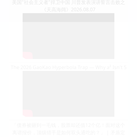
美国"社会主义者"捍卫中国 川普发表演讲誓言击败之
《天高海阔》2026.08.07
The 2026 GaoKao Hyperbola Trap — Why a² Isn't 5
「债券被砸到一毛钱，股票却还值12个亿！面对这个
离谱报价，顶级猎手是如何双头通吃的？」 | 矛盾定