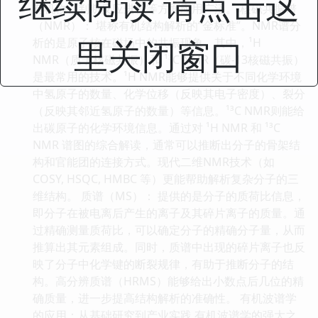
继续阅读 请点击这
有机物、判断反应进程等方面应用广泛。 核磁共振谱
（NMR）： 堪称有机结构解析的“金标准”。NMR谱分
里关闭窗口
析的是原子核在磁场中的共振现象。其中，¹H
NMR（质子核磁共振）和 ¹³C NMR（碳-13核磁共振）
是最常用的技术。¹H NMR能够提供关于不同化学环境
中氢原子的数量、化学位移（反映其电子密度）、裂分
（反映其邻近氢原子的数量）等信息。¹³C NMR则能给
出碳原子的化学环境信息。通过对 ¹H NMR 和 ¹³C
NMR 谱图的综合解读，通常可以推断出分子的骨架结
构和官能团的连接方式。现代二维NMR技术（如
COSY, HSQC, HMBC 等）更能帮助解析复杂分子的三
维结构。 质谱（MS）： 提供的是分子的质荷比信息，
即分子在被电离后产生的离子及其碎片离子的质量。通
过精确测量质荷比，可以确定分子的精确分子量，从而
推算出其元素组成。同时，质谱中出现的碎片离子也反
映了分子中化学键的断裂规律，有助于推断分子的结
构。高分辨质谱（HRMS）能够给出小数点后几位的精
确质量，进一步提高结构解析的准确性。 有机波谱学
的应用：从基础研究到产业实践 有机波谱学的强大之