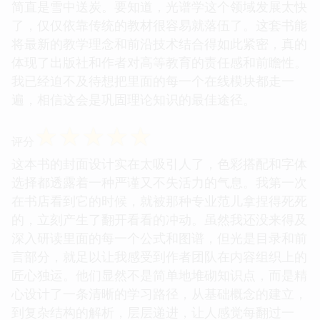
简直是雪中送炭。要知道，光谱学这个领域发展太快
了，仅仅依靠传统的教材很容易就落伍了。这套书能
将最新的教学理念和前沿技术结合得如此紧密，真的
体现了出版社和作者对高等教育的责任感和前瞻性。
我已经迫不及待想把里面的每一个在线模块都走一
遍，相信这会是巩固理论知识的最佳途径。
☆
☆
☆
☆
☆
评分
这本书的封面设计实在太吸引人了，色彩搭配和字体
选择都透露着一种严谨又不失活力的气息。我第一次
在书店看到它的时候，就被那种专业范儿拿捏得死死
的，立刻产生了翻开看看的冲动。虽然我还没来得及
深入研读里面的每一个公式和图谱，但光是目录和前
言部分，就足以让我感受到作者团队在内容组织上的
匠心独运。他们显然不是简单地堆砌知识点，而是精
心设计了一条清晰的学习路径，从基础概念的建立，
到复杂结构的解析，层层递进，让人感觉每翻过一