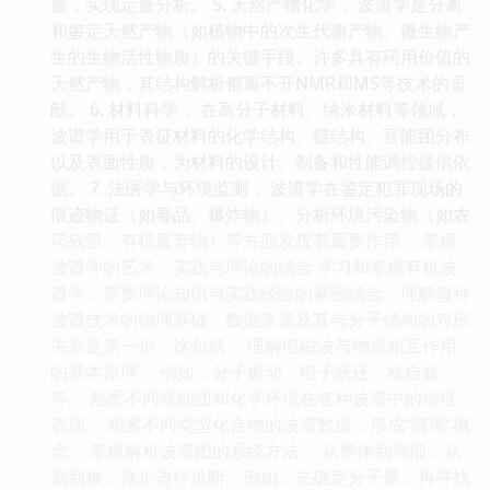
量，实现定量分析。 5. 天然产物化学： 波谱学是分离
和鉴定天然产物（如植物中的次生代谢产物、微生物产
生的生物活性物质）的关键手段。许多具有药用价值的
天然产物，其结构解析都离不开NMR和MS等技术的贡
献。 6. 材料科学： 在高分子材料、纳米材料等领域，
波谱学用于表征材料的化学结构、链结构、官能团分布
以及表面性质，为材料的设计、制备和性能调控提供依
据。 7. 法医学与环境监测： 波谱学在鉴定犯罪现场的
痕迹物证（如毒品、爆炸物）、分析环境污染物（如农
药残留、有机废弃物）等方面发挥着重要作用。 掌握
波谱学的艺术：实践与理论的结合 学习和掌握有机波
谱学，需要理论知识与实践经验的紧密结合。理解每种
波谱技术的物理基础、数据来源及其与分子结构的对应
关系是第一步。这包括： 理解电磁波与物质相互作用
的基本原理： 例如，分子振动、电子跃迁、核自旋
等。 熟悉不同官能团和化学环境在各种波谱中的特征
表现： 积累不同类型化合物的波谱数据，形成“谱库”概
念。 掌握解析波谱图的系统方法： 从整体到局部，从
易到难，逐步进行推断。例如，先确定分子量，再寻找