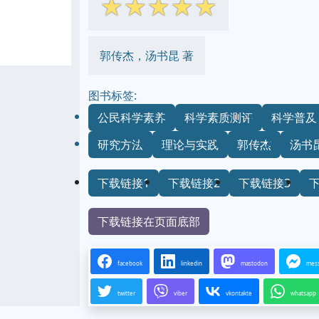
☆
☆
☆
☆
☆
郭传杰，汤书昆 著
图书标签:
公民科学素养
科学素质测评
科学普及
研究方法
理论与实践
郭传杰
汤书
下载链接1
下载链接2
下载链接3
下载链接在页面底部
facebook
linkedin
mastodon
mes
twitter
viber
vkontakte
whatsapp