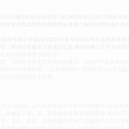
◎PUS概念的提出和演变◎欧洲晴雨表◎OECD国际学
民科学素质概念模型与测评指标体系◎测评的流程设计与
到科学传播工作业态转型的背景与现代公民社会的形成密
征：和谐社会建设主旋律的弘扬.网络传播公共平台的发
国社会科技传播事业的转型。
制定、公民科学素质监测系统的建立、公民科学素质测评
下的科技传播新趋势……非常鲜明的一系列政策与决策实践
公民社会初期的学术命题。
的理论与实践》系中国科学技术大学科学传播中心的研究
。章概述了美、英、日等国及欧盟“欧洲晴雨表”和OECD
哲学、文化、政策、法律的视角讨论了我国当代公民科学
科学素质的概念模型以及科学知识、科学意识、科学能力