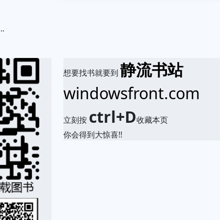
..
.
静流书站
想要找书就要到
windowsfront.com
ctrl+D
立刻按
收藏本页
你会得到大惊喜!!