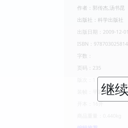
作者：郭传杰,汤书昆
出版社：科学出版社
出版日期：2009-12-0
ISBN：978703025814
字数：
页码：235
版次：1
继续
装帧：平装
开本：16开
商品重量：0.440kg
编辑推荐