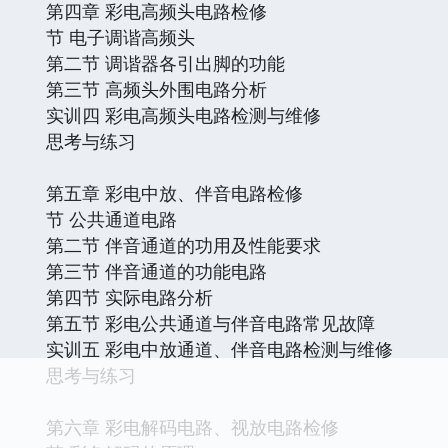
第四章 彩电高频头电路检修
节 电子调谐高频头
第二节 调谐器各引出脚的功能
第三节 高频头外围电路分析
实训四 彩电高频头电路检测与维修
思考与练习
第五章 彩电中放、伴音电路检修
节 公共通道电路
第二节 伴音通道的功用及性能要求
第三节 伴音通道的功能电路
第四节 实际电路分析
第五节 彩电公共通道与伴音电路常见故障
实训五 彩电中放通道、伴音电路检测与维修
思考与练习
第六章 彩电解码电路、视放电路检修