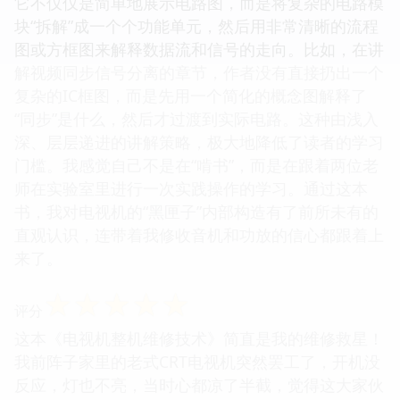
它不仅仅是简单地展示电路图，而是将复杂的电路模
块“拆解”成一个个功能单元，然后用非常清晰的流程
图或方框图来解释数据流和信号的走向。比如，在讲
解视频同步信号分离的章节，作者没有直接扔出一个
复杂的IC框图，而是先用一个简化的概念图解释了
“同步”是什么，然后才过渡到实际电路。这种由浅入
深、层层递进的讲解策略，极大地降低了读者的学习
门槛。我感觉自己不是在“啃书”，而是在跟着两位老
师在实验室里进行一次实践操作的学习。通过这本
书，我对电视机的“黑匣子”内部构造有了前所未有的
直观认识，连带着我修收音机和功放的信心都跟着上
来了。
☆
☆
☆
☆
☆
评分
这本《电视机整机维修技术》简直是我的维修救星！
我前阵子家里的老式CRT电视机突然罢工了，开机没
反应，灯也不亮，当时心都凉了半截，觉得这大家伙