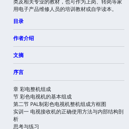
类及相关专业的教材，也可作为上岗、转岗等家
用电子产品维修人员的培训教材或自学读本。
目录
作者介绍
文摘
序言
章 彩电整机组成
节 彩色电视机的基本组成
第二节 PAL制彩色电视机整机组成方框图
实训一 电视接收机的正确使用方法与内部结构剖
析
思考与练习