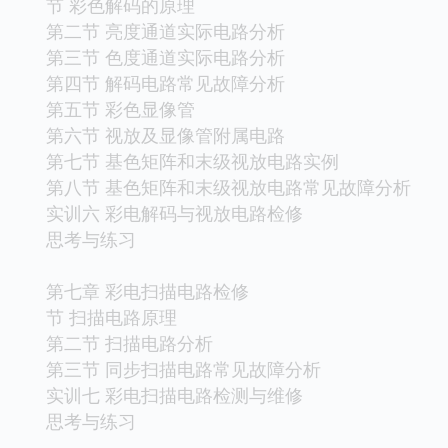
节 彩色解码的原理
第二节 亮度通道实际电路分析
第三节 色度通道实际电路分析
第四节 解码电路常见故障分析
第五节 彩色显像管
第六节 视放及显像管附属电路
第七节 基色矩阵和末级视放电路实例
第八节 基色矩阵和末级视放电路常见故障分析
实训六 彩电解码与视放电路检修
思考与练习
第七章 彩电扫描电路检修
节 扫描电路原理
第二节 扫描电路分析
第三节 同步扫描电路常见故障分析
实训七 彩电扫描电路检测与维修
思考与练习