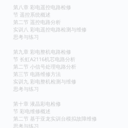
第八章 彩电遥控电路检修
节 遥控系统概述
第二节 遥控电路分析
实训八 彩电遥控电路检测与维修
思考与练习
第九章 彩电整机电路检修
节 长虹A2116机芯电路分析
第二节 小信号处理电路分析
第三节 电路维修方法
实训九 彩电整机检测与维修
思考与练习
第十章 液晶彩电检修
节 彩电维修概述
第二节 基于亚龙实训台模拟故障维修
思考与练习