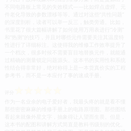
不同电路板上常见的失效模式——比如焊点虚焊、元
件老化导致的参数漂移等等。通过对这些“共性问题”
的深度剖析，读者可以举一反三，触类旁通。比如，
书里花了很大篇幅讲解了如何使用万用表进行“冷测”
和“热测”的技巧，并且对哪些元件需要关注其温度特
性进行了详细标注。这使得我的维修工作效率提升了
一个档次，很多时候不需要盲目地替换元件，就能通
过精确的测量锁定问题源头。这本书的实用性和系统
性结合得非常好，绝对称得上是一本货真价实的工程
参考书，而不是一本应付了事的速成手册。
☆
☆
☆
☆
☆
评分
作为一名业余的电子爱好者，我最头疼的就是看不懂
那些密密麻麻的维修手册上的电路原理图。那些图纸
看起来就像外星文字，抽象得让人望而生畏。但是，
这本书的配图和讲解方式简直是教科书级别的优化。