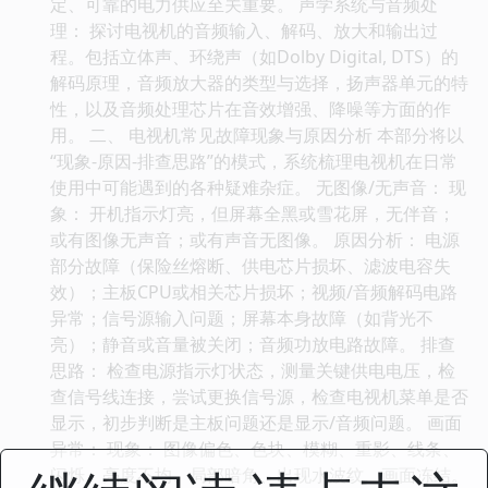
定、可靠的电力供应至关重要。 声学系统与音频处
理： 探讨电视机的音频输入、解码、放大和输出过
程。包括立体声、环绕声（如Dolby Digital, DTS）的
解码原理，音频放大器的类型与选择，扬声器单元的特
性，以及音频处理芯片在音效增强、降噪等方面的作
用。 二、 电视机常见故障现象与原因分析 本部分将以
“现象-原因-排查思路”的模式，系统梳理电视机在日常
使用中可能遇到的各种疑难杂症。 无图像/无声音： 现
象： 开机指示灯亮，但屏幕全黑或雪花屏，无伴音；
或有图像无声音；或有声音无图像。 原因分析： 电源
部分故障（保险丝熔断、供电芯片损坏、滤波电容失
效）；主板CPU或相关芯片损坏；视频/音频解码电路
异常；信号源输入问题；屏幕本身故障（如背光不
亮）；静音或音量被关闭；音频功放电路故障。 排查
思路： 检查电源指示灯状态，测量关键供电电压，检
查信号线连接，尝试更换信号源，检查电视机菜单是否
显示，初步判断是主板问题还是显示/音频问题。 画面
异常： 现象： 图像偏色、色块、模糊、重影、线条、
闪烁、亮度不均、局部暗角、出现水波纹、画面冻结。