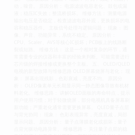
动，噪音。 原因分析： 电源滤波电容老化、鼓包或漏
液；稳压IC失效；整流桥损坏。 维修方法： 测量电源
输出电压是否稳定，检查滤波电容外观，更换损坏的电
容和稳压器件。 主板信号处理与逻辑问题： 现象： 图
像、声音、功能异常，系统不稳定。 原因分析：
CPU、Scaler、AVS等核心IC损坏；PCB板上的线路断
裂或短路。 维修方法： 这是一个相对复杂的环节，通
常需要专业的仪器和丰富的经验来判断。可能需要进行
芯片级的焊接维修或更换整个主板。 五、 OLED/QLED
电视的新型故障与维修思路 OLED屏幕烧屏与老化： 现
象： 屏幕出现残影，色彩衰减，亮度不均。 原因分
析： OLED像素单元长期显示同一静态图像导致有机材
料老化。 维修思路： 讲解OLED面板的寿命特点，提示
用户使用习惯；对于轻微烧屏，部分电视机具备屏幕刷
新功能；严重老化通常需要更换屏幕。 QLED量子点层
与背光协同： 现象： 色彩表现异常，亮度衰减，局部
显示问题。 原因分析： 量子点薄膜老化或损坏；量子
点背光驱动电路异常。 维修思路： 关注量子点层的稳