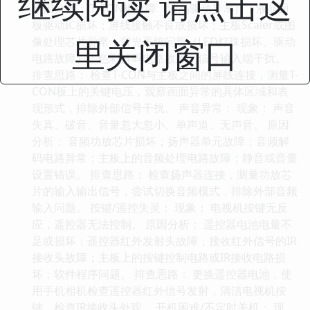
继续阅读 请点击这
原因分析： T-CON板故障（液晶驱动异常）；液晶面
板驱动IC损坏；屏线接触不良或损坏；主板Scaler或图
里关闭窗口
像处理芯片异常；背光系统问题（LED灯珠损坏、驱动
电路故障）；色彩解码电路故障；信号输入端干扰。
排查思路： 检查T-CON与主板之间的屏线连接，测量T-
CON板上的关键电压，观察画面异常的具体区域和表
现形式，排除外部信号干扰。 声音异常： 现象： 声音
失真、破音、音量忽大忽小、单声道、无声音。 原因
分析： 音频功放芯片损坏；扬声器单元故障；音频解
码电路异常；主板上的音频处理电路故障；静音或音量
设置错误。 排查思路： 检查扬声器连接，测量功放芯
片的输入输出信号，尝试切换音频模式，排除外部音频
输入问题。 按键/遥控失灵： 现象： 电视机按键无反
应，遥控器无法控制。 原因分析： 遥控器电池电量不
足或损坏；遥控器红外发射头故障；接收红外信号的IR
接收头故障；主板上的按键控制电路或IR接收电路损
坏；软件程序问题。 排查思路： 更换遥控器电池，使
用手机相机检查遥控器红外信号发射，清洁电视机按
键，检查IR接收头外观。 开机困难/不定时关机： 现