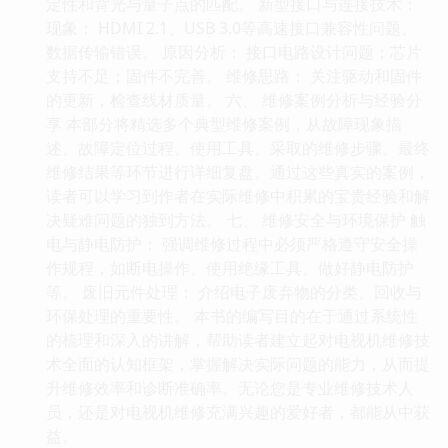
定性和背光与量子点的匹配。 新型接口与连接技术：
现象： HDMI 2.1、USB 3.0等高速接口兼容性问题、
数据传输错误。 原因分析： 接口电路设计问题；芯片
支持不足；固件不完善。 维修思路： 关注驱动和固件
的更新，检查线材质量。 六、 维修案例分析与经验分
享 本部分将精选多个典型维修案例，从故障现象描
述、故障定位过程、使用工具、采取的维修步骤、最终
维修结果等环节进行详细复盘。通过这些真实的案例，
读者可以学习到作者在实际维修中积累的宝贵经验和解
决疑难问题的独到方法。 七、 维修安全与环境保护 触
电与静电防护： 强调维修过程中必须严格遵守安全操
作规程，如断电操作、使用绝缘工具、做好静电防护
等。 废旧元件处理： 介绍电子废弃物的分类、回收与
环保处理的重要性。 本书的编写目的在于通过系统性
的梳理和深入的讲解，帮助读者建立起对电视机维修技
术全面的认知框架，掌握解决实际问题的能力，从而提
升维修效率和诊断准确率。无论您是专业维修技术人
员，还是对电视机维修充满兴趣的爱好者，都能从中获
益。