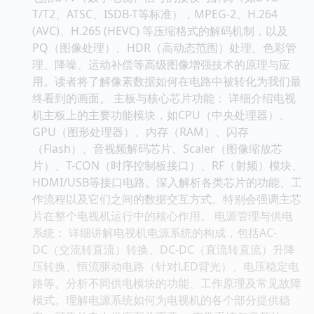
T/T2、ATSC、ISDB-T等标准），MPEG-2、H.264
(AVC)、H.265 (HEVC) 等压缩格式的解码机制，以及
PQ（图像处理）、HDR（高动态范围）处理、色彩管
理、降噪、运动补偿等高级图像增强技术的原理与应
用。读者将了解像素数据如何在电路中被转化为我们最
终看到的画面。 主板与核心芯片功能： 详细介绍电视
机主板上的主要功能模块，如CPU（中央处理器）、
GPU（图形处理器）、内存（RAM）、闪存
（Flash）、音视频解码芯片、Scaler（图像缩放芯
片）、T-CON（时序控制板接口）、RF（射频）模块、
HDMI/USB等接口电路。深入解析各类芯片的功能、工
作流程以及它们之间的数据交互方式。特别会强调主芯
片在整个电视机运行中的核心作用。 电源管理与供电
系统： 详细讲解电视机电源系统的构成，包括AC-
DC（交流转直流）转换、DC-DC（直流转直流）升降
压转换、恒流驱动电路（针对LED背光）、电压稳定电
路等。分析不同供电模块的功能、工作原理及常见故障
模式。理解电源系统如何为电视机的各个部分提供稳