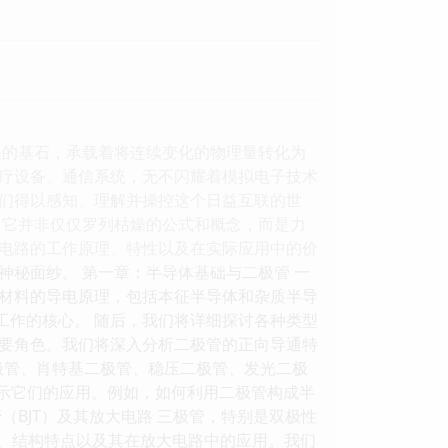
缺的基石，承载着将连续变化的物理量转化为
疗设备、通信系统，无不闪耀着模拟电子技术
们得以感知、理解并操控这个日益互联的世
。它并非仅仅罗列枯燥的公式和概念，而是力
电路的工作原理、特性以及在实际应用中的价
秘面纱。 第一章：半导体基础与二极管 一
材料的导电原理，包括本征半导体和杂质半导
工作的核心。 随后，我们将详细探讨各种类型
要角色。我们将深入分析二极管的正向导通特
极管、肖特基二极管、稳压二极管、发光二极
展示它们的应用。例如，如何利用二极管构成半
BJT）及其放大电路 三极管，特别是双极性
理、结构特点以及其在放大电路中的应用。我们