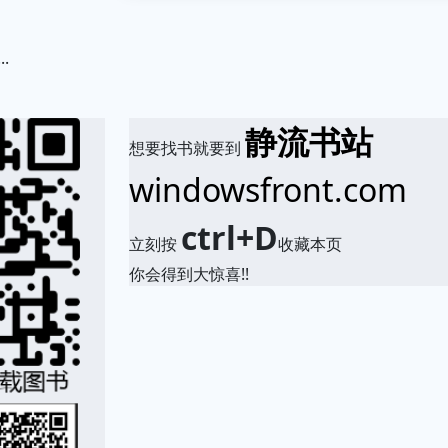
.
静流书站
想要找书就要到
windowsfront.com
ctrl+D
立刻按
收藏本页
你会得到大惊喜!!