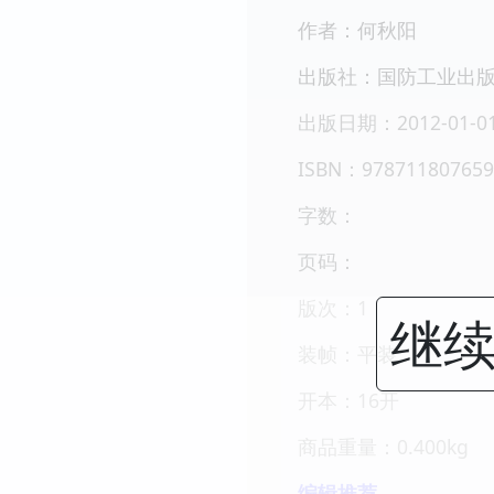
作者：何秋阳
出版社：国防工业出
出版日期：2012-01-0
ISBN：978711807659
字数：
页码：
版次：1
继续
装帧：平装
开本：16开
商品重量：0.400kg
编辑推荐