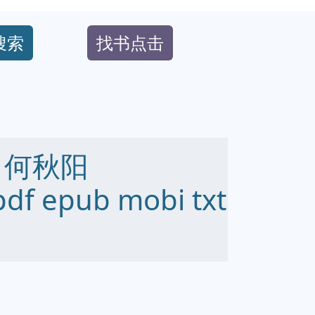
搜索
找书点击
 何秋阳
df epub mobi txt