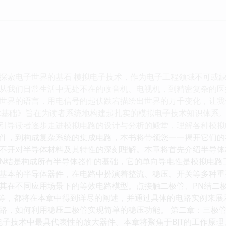
探索电子世界的基石 模拟电子技术，作为电子工程领域不可或
从我们日常生活中无处不在的收音机、电视机，到精密复杂的医
世界的语言，用电信号的起伏跌宕描绘出世界的万千变化，让我
术基础》旨在为读者系统地构建起扎实的模拟电子技术知识体系
引导读者逐步走进模拟电路的设计与分析的殿堂，理解各种模拟
件，到构成复杂系统的集成电路，本书将带领您一一揭开它们的神
不开对半导体材料及其特性的深刻理解。本章将首先介绍半导体
PN结是构成所有半导体器件的基础，它的单向导电性是模拟电路
基本的半导体器件，在电路中扮演着整流、稳压、开关等多种重
其在不同应用场景下的等效电路模型。点接触二极管、PN结二
管等，都将在本章中得到详尽的阐述，并通过具体的电路实例来
路，如何利用稳压二极管实现简单的稳压功能。 第二章：三极管（
拟电子技术中最具代表性的放大器件。本章将聚焦于BJT的工作原