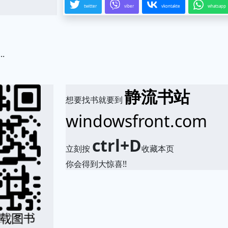
twitter
viber
vkontakte
whatsapp
.
静流书站
想要找书就要到
windowsfront.com
ctrl+D
立刻按
收藏本页
你会得到大惊喜!!