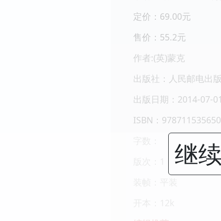
定价：69.00元
售价：55.2元
作者:(英)蒙克
出版社：人民邮电出
出版日期：2014-07-0
ISBN：978711535650
字数：
继续
版次：1
装帧：平装
开本：12k