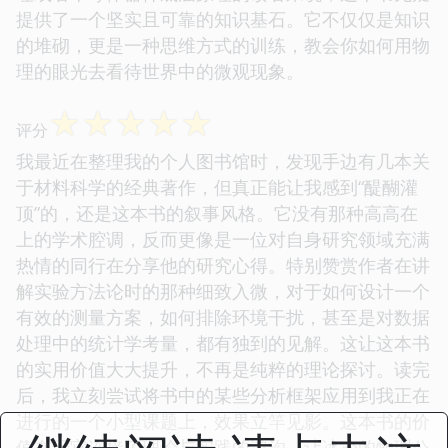
提供了一个坚实且可靠的知识基石。它不仅仅是知识
的堆砌，更是一种思维方式的训练，教会你如何用物
理的眼光去看待世界中的微观现象。
☆
☆
☆
☆
☆
评分
我最近在整理我的个人图书馆时，发现手边有几本关
于材料科学的经典著作，但真正能让我感到“醍醐灌
顶”的，还是这本书的叙事风格。它没有那种高高在
上的学术腔调，反而更像是一位对自身研究领域充满
热情的同行在分享他的研究心得。特别赞赏作者在讲
解实验方法论时的那种细致入微，对于如何设计一个
有效的测量方案，如何排除环境干扰，甚至是对数据
处理中的统计学考量，都有独到的见解。这让这本书
的实用价值大大提升，不再是纯粹的理论探讨。读完
后，我立刻尝试将书中的某些分析框架应用到我正在
进行的一个小型课题上，效果立竿见影。这本书的价
值在于它连接了理论与实践的鸿沟，让冰冷的物理公