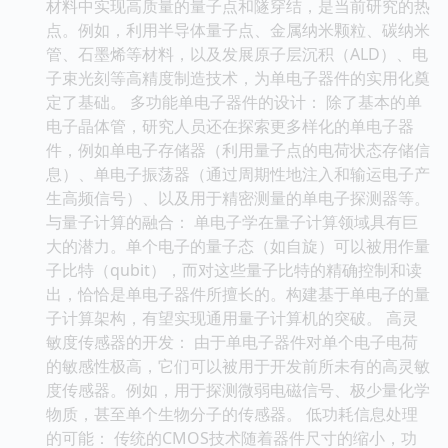
材料中实现高质量的量子点和隧穿结，是当前研究的热
点。例如，利用半导体量子点、金属纳米颗粒、碳纳米
管、石墨烯等材料，以及发展原子层沉积（ALD）、电
子束光刻等高精度制造技术，为单电子器件的实用化奠
定了基础。 多功能单电子器件的设计： 除了基本的单
电子晶体管，研究人员还在探索更多样化的单电子器
件，例如单电子存储器（利用量子点的电荷状态存储信
息）、单电子振荡器（通过周期性地注入和输运电子产
生高频信号）、以及用于精密测量的单电子探测器等。
与量子计算的融合： 单电子学在量子计算领域具有巨
大的潜力。单个电子的量子态（如自旋）可以被用作量
子比特（qubit），而对这些量子比特的精确控制和读
出，恰恰是单电子器件所擅长的。构建基于单电子的量
子计算架构，有望实现通用量子计算机的突破。 高灵
敏度传感器的开发： 由于单电子器件对单个电子电荷
的敏感性极高，它们可以被用于开发前所未有的高灵敏
度传感器。例如，用于探测微弱电磁信号、极少量化学
物质，甚至单个生物分子的传感器。 低功耗信息处理
的可能： 传统的CMOS技术随着器件尺寸的缩小，功