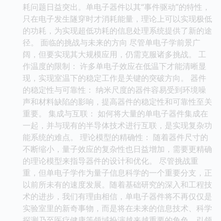
耗问题日益突出。单电子器件以其“事件驱动”的特性，
只在电子发生隧穿时才消耗能量，理论上可以实现极低
的功耗，为实现超低功耗的信息处理系统提供了新的途
径。 面临的挑战与未来的方向 尽管单电子学前景广
阔，但要实现其大规模应用，仍需克服诸多挑战。 工
作温度的限制： 许多单电子效应在低温下才能清晰显
现，实现室温下的稳定工作是关键的突破方向。 器件
的稳定性与可靠性： 纳米尺度的器件容易受到环境噪
声和材料缺陷的影响，提高器件的稳定性和可靠性至关
重要。 集成与互联： 如何将大量的单电子器件集成在
一起，并与现有的半导体技术进行互联，是实现复杂功
能系统的难点。 理论模型的精确性： 随着器件尺寸的
不断缩小，量子效应的复杂性也日益增加，需要更精确
的理论模型来指导器件的设计和优化。 尽管挑战重
重，但单电子学作为量子信息科学的一个重要分支，正
以前所未有的速度发展。随着基础研究的深入和工程技
术的进步，我们有理由相信，单电子器件将不再仅仅是
实验室里的新奇事物，而是将在未来的信息技术、科学
探测乃至医疗健康等领域扮演越来越重要的角色，引领