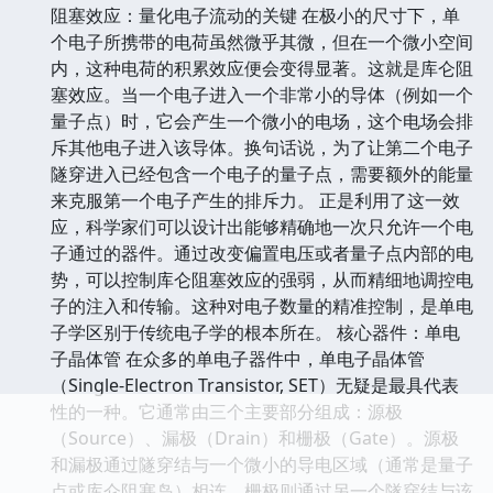
阻塞效应：量化电子流动的关键 在极小的尺寸下，单
个电子所携带的电荷虽然微乎其微，但在一个微小空间
内，这种电荷的积累效应便会变得显著。这就是库仑阻
塞效应。当一个电子进入一个非常小的导体（例如一个
量子点）时，它会产生一个微小的电场，这个电场会排
斥其他电子进入该导体。换句话说，为了让第二个电子
隧穿进入已经包含一个电子的量子点，需要额外的能量
来克服第一个电子产生的排斥力。 正是利用了这一效
应，科学家们可以设计出能够精确地一次只允许一个电
子通过的器件。通过改变偏置电压或者量子点内部的电
势，可以控制库仑阻塞效应的强弱，从而精细地调控电
子的注入和传输。这种对电子数量的精准控制，是单电
子学区别于传统电子学的根本所在。 核心器件：单电
子晶体管 在众多的单电子器件中，单电子晶体管
（Single-Electron Transistor, SET）无疑是最具代表
性的一种。它通常由三个主要部分组成：源极
（Source）、漏极（Drain）和栅极（Gate）。源极
和漏极通过隧穿结与一个微小的导电区域（通常是量子
点或库仑阻塞岛）相连。栅极则通过另一个隧穿结与该