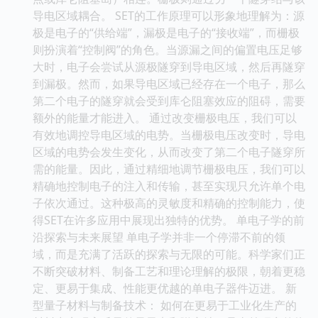
导电区域耦合。 SET的工作原理可以形象地理解为：源
极是电子的“供给端”，漏极是电子的“接收端”，而栅极
则扮演着“控制阀”的角色。当源漏之间的偏置电压足够
大时，电子会尝试从源极隧穿到导电区域，然后再隧穿
到漏极。然而，如果导电区域已经存在一个电子，那么
第二个电子的隧穿就会受到库仑阻塞效应的阻碍，需要
额外的能量才能进入。 通过改变栅极电压，我们可以
有效地调控导电区域的电势。当栅极电压改变时，导电
区域的电势会发生变化，从而改变了第二个电子隧穿所
需的能量。因此，通过精细地调节栅极电压，我们可以
精确地控制电子的注入和传输，甚至实现只允许单个电
子依次通过。这种极高的灵敏度和精确的控制能力，使
得SET在许多应用中展现出独特的优势。 单电子学的前
沿探索与未来展望 单电子学并非一个停滞不前的领
域，而是充满了活跃的探索与无限的可能。科学家们正
不断突破材料、制备工艺和理论理解的极限，朝着更稳
定、更易于集成、性能更优越的单电子器件迈进。 新
型量子材料与制备技术： 如何在更易于工业化生产的