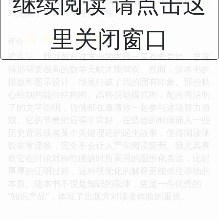
继续阅读 请点击这
式充满了生命力和可操作性。
里关闭窗口
☆
☆
☆
☆
☆
评分
说实话，我以前对这方面的内容一直有些畏惧，总觉
得那需要极高的数学天赋才能驾驭。然而，这本书的
排版和图示设计，彻底打破了我的固有印象。那些精
心绘制的能带结构图、晶格振动模式图，配合简洁明
了的文字说明，仿佛都在邀请你一起参与这场智力游
戏。它的节奏把握得非常好，在适当的时候插入一些
历史背景或者某个关键理论的诞生故事，使得阅读体
验非常流畅，完全不会让人产生阅读疲劳。我尤其喜
欢它在讨论对称性破缺时所采用的图形化表达，比起
厚厚的证明过程，这种视觉化的解释更能抓住事物的
本质。这本书不仅是知识的载体，更是一件优秀的
“知识产品”，体现了出版方对读者体验的重视。