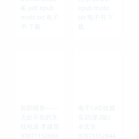
彬 pdf epub
epub mobi
mobi txt 电子
txt 电子书 下
书 下载
载
如影随形——
电子CAD技能
无处不在的无
实训(第3版)
线电波 李建昆
余宏生
97871152663
97871152844