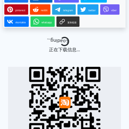
pinterest
reddit
telegram
twitter
viber
vkontakte
whatsapp
复制链接
Loading...
正在下载信息...