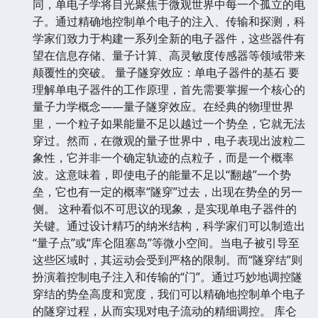
同，单电子学将目光聚焦于微观世界中每一个孤立的电
子。通过精确地控制单个电子的注入、传输和探测，科
学家们致力于构建一系列全新的电子器件，这些器件有
望在信息存储、量子计算、高灵敏度传感器等领域带来
颠覆性的突破。 量子隧穿效应：单电子器件的基石 要
理解单电子器件的工作原理，首先需要掌握一个核心的
量子力学概念——量子隧穿效应。在经典的物理世界
里，一个粒子如果能量不足以越过一个势垒，它就无法
穿过。然而，在微观的量子世界中，电子表现出波粒二
象性，它并非一个确定轨迹的点粒子，而是一个概率
波。这意味着，即使电子的能量不足以“翻越”一个势
垒，它也有一定的概率“隧穿”过去，出现在势垒的另一
侧。 这种看似不可思议的现象，是实现单电子器件的
关键。通过设计精巧的纳米结构，科学家们可以制造出
“量子点”或“库仑阻塞岛”等微小空间。当电子被引导至
这些区域时，其运动会受到严格的限制。而“隧穿结”则
扮演着控制电子注入和传输的“门”。通过巧妙地调控隧
穿结的势垒高度和宽度，我们可以精确地控制单个电子
的隧穿过程，从而实现对电子流动的精细调控。 库仑