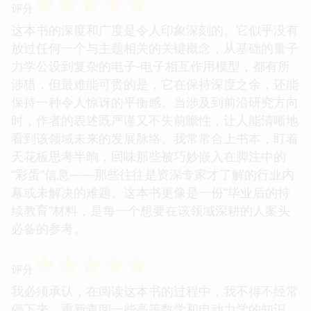
☆
☆
☆
☆
☆
评分
这本书的深度和广度是令人印象深刻的。它似乎没有
放过任何一个与主题相关的关键概念，从基础的量子
力学公设到复杂的电子-电子相互作用模型，都有所
涉猎，但最难能可贵的是，它在保持深度之余，还能
保持一种令人惊讶的平衡感。当涉及到前沿研究方向
时，作者的表述既严谨又不失前瞻性，让人能清晰地
看到该领域未来的发展脉络。我常常合上书本，盯着
天花板思考半晌，回味那些被巧妙嵌入在脚注中的
“彩蛋”信息——那些往往是资深专家才了解的行业内
幕或未解决的难题。这本书更像是一份“毕业后的持
续教育”材料，是每一个想要在该领域深耕的人案头
必备的参考。
☆
☆
☆
☆
☆
评分
我必须承认，在阅读这本书的过程中，我不得不经常
停下来，重新查阅一些高等数学和电动力学的知识