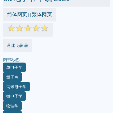
简体网页
繁体网页
||
☆
☆
☆
☆
☆
蒋建飞著 著
图书标签:
单电子学
量子点
纳米电子学
微电子学
物理学