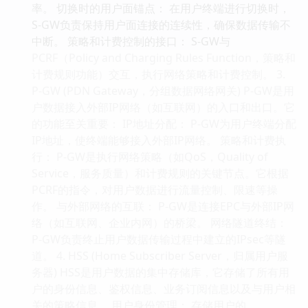
率。 切换时的用户面锚点： 在用户终端进行切换时，
S-GW负责保持用户面连接的连续性，确保数据传输不
中断。 策略和计费控制的接口： S-GW与
PCRF（Policy and Charging Rules Function，策略和
计费规则功能）交互，执行网络策略和计费控制。 3.
P-GW (PDN Gateway，分组数据网络网关) P-GW是用
户数据接入外部IP网络（如互联网）的入口和出口。它
的功能至关重要： IP地址分配： P-GW为用户终端分配
IP地址，使终端能够接入外部IP网络。 策略和计费执
行： P-GW是执行网络策略（如QoS，Quality of
Service，服务质量）和计费规则的关键节点。它根据
PCRF的指令，对用户数据进行流量控制、限速等操
作。 与外部网络的互联： P-GW是连接EPC与外部IP网
络（如互联网、企业内网）的桥梁。 网络隧道终结：
P-GW负责终止用户数据传输过程中建立的IPsec等隧
道。 4. HSS (Home Subscriber Server，归属用户服
务器) HSS是用户数据的集中存储库，它存储了所有用
户的身份信息、鉴权信息、业务订阅信息以及与用户相
关的策略信息。 用户身份管理： 存储用户的