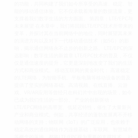
的功能，共同构建了我们如今所享受的高速、稳定、智
能的移动通信体验。它不仅承载着海量的数据流量，更
支撑着我们数字生活的方方面面。 第四章：LTE/EPC与
未来展望 在本章中，我们将回顾LTE/EPC技术所带来的
变革，并探讨其在当前网络中的地位，同时展望其未来
的演进方向以及对下一代移动通信技术（如5G）的影
响，揭示通信网络永不止步的创新之路。 LTE/EPC的深
远影响：数字生活的新篇章 LTE/EPC技术的普及，不仅
仅是通信速度的提升，它更是深刻地改变了我们的生活
方式和商业模式。 移动互联网的黄金时代： 高速稳定
的LTE网络，为智能手机、平板电脑等移动设备的普及
提供了坚实的网络基础。高清视频、在线直播、云游
戏、VR/AR应用等曾经只在科幻片中出现的场景，如今
已成为我们生活的一部分。 产业的创新驱动：
LTE/EPC网络的高带宽、低延迟特性，催生了大量新兴
产业和商业模式。例如，共享经济的蓬勃发展离不开移
动网络的支持；物联网（IoT）的广泛应用，也依赖于
稳定高效的通信网络作为连接基础；车联网、智慧城市
等概念的落地，都将LTE/EPC视为重要的支撑技术。 社