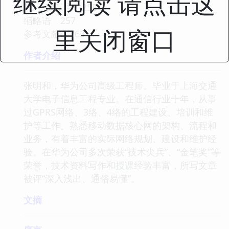
继续阅读 请点击这
9.5 IP互通 255
缩略语 257
里关闭窗口
参考文献 263
作者介绍
张明和，华为公司高级工程师。毕业于上海交通
大学电子信息工程专业。在通信行业十年，从事
过GPRS网络、3络、4络的工程建设、培训和维
护等工作。熟悉移动数据核心网的架构、流程和
业务，有着丰富的实际网络规划、建设和维护经
验。在华为公司多次荣获“技术尖兵”、“金笔奖”等
荣誉，技术资料写作和授课经验丰富，所写文章
被评“深入浅出、通俗易懂”。
文摘