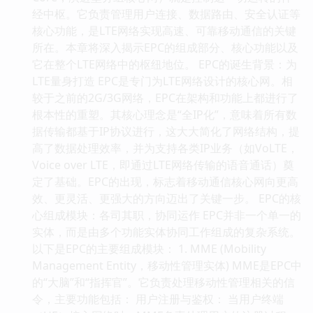
经中枢。它负责管理用户连接、数据路由、安全认证等
核心功能，是LTE网络实现高速、可靠移动通信的关键
所在。本章将深入揭示EPC的组成部分、核心功能以及
它在整个LTE网络中的枢纽地位。 EPC的诞生背景：为
LTE量身打造 EPC是专门为LTE网络设计的核心网。相
较于之前的2G/3G网络，EPC在架构和功能上都进行了
根本性的重塑。其核心理念是“全IP化”，意味着所有数
据传输都基于IP协议进行，这大大简化了网络结构，提
高了数据处理效率，并为支持各类IP业务（如VoLTE，
Voice over LTE，即通过LTE网络传输的语音通话）奠
定了基础。EPC的出现，标志着移动通信核心网向更高
效、更灵活、更强大的方向迈出了关键一步。 EPC的核
心组成模块：各司其职，协同运作 EPC并非一个单一的
实体，而是由多个功能实体协同工作组成的复杂系统。
以下是EPC的主要组成模块： 1. MME (Mobility
Management Entity，移动性管理实体) MME是EPC中
的“大脑”和“指挥官”。它负责处理移动性管理相关的信
令，主要功能包括： 用户注册与鉴权： 当用户终端