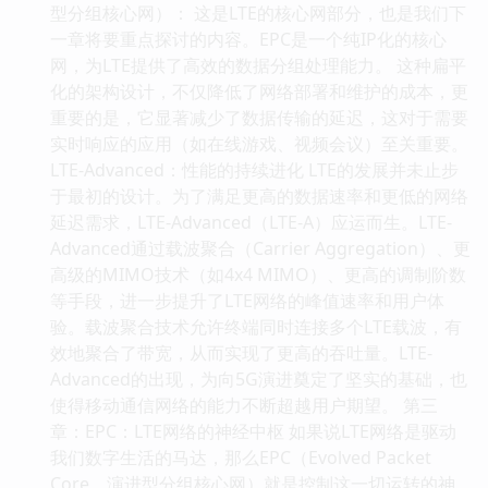
型分组核心网）： 这是LTE的核心网部分，也是我们下
一章将要重点探讨的内容。EPC是一个纯IP化的核心
网，为LTE提供了高效的数据分组处理能力。 这种扁平
化的架构设计，不仅降低了网络部署和维护的成本，更
重要的是，它显著减少了数据传输的延迟，这对于需要
实时响应的应用（如在线游戏、视频会议）至关重要。
LTE-Advanced：性能的持续进化 LTE的发展并未止步
于最初的设计。为了满足更高的数据速率和更低的网络
延迟需求，LTE-Advanced（LTE-A）应运而生。LTE-
Advanced通过载波聚合（Carrier Aggregation）、更
高级的MIMO技术（如4x4 MIMO）、更高的调制阶数
等手段，进一步提升了LTE网络的峰值速率和用户体
验。载波聚合技术允许终端同时连接多个LTE载波，有
效地聚合了带宽，从而实现了更高的吞吐量。LTE-
Advanced的出现，为向5G演进奠定了坚实的基础，也
使得移动通信网络的能力不断超越用户期望。 第三
章：EPC：LTE网络的神经中枢 如果说LTE网络是驱动
我们数字生活的马达，那么EPC（Evolved Packet
Core，演进型分组核心网）就是控制这一切运转的神