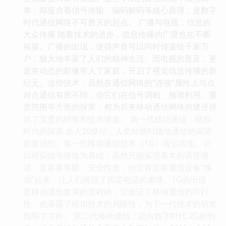
单，却蕴含着信号传输、编码解码等核心原理，是数字
时代通信网络不可磨灭的起点。 广播与电视：信息的
大众传播 随着技术的进步，信息传播的广度也在不断
拓展。广播的出现，使得声音可以同时传递给千家万
户，极大地丰富了人们的精神生活。而电视的普及，更
是将动态的影像带入了家庭，开启了视觉信息传播的新
纪元。这些技术，虽然在通信网络的“连接”属性上与点
对点通信有所不同，但它们在信号调制、频谱利用、覆
盖范围等方面的探索，都为后来移动通信网络的建设提
供了宝贵的经验和技术借鉴。 第一代移动通信：模拟
时代的探索 步入20世纪，人类对随时随地通信的渴望
愈发强烈。第一代移动通信技术（1G）应运而生。它
以模拟信号传输为基础，虽然只能实现基本的语音通
话，且容量有限、安全性差，但它首次将通信设备“移
动”起来，让人们摆脱了固定电话的束缚。1G的出现，
是移动通信发展的里程碑，它验证了移动通信的可行
性，也暴露了模拟技术的局限性，为下一代技术的研发
指明了方向。 第二代移动通信：迈向数字时代 2G的到