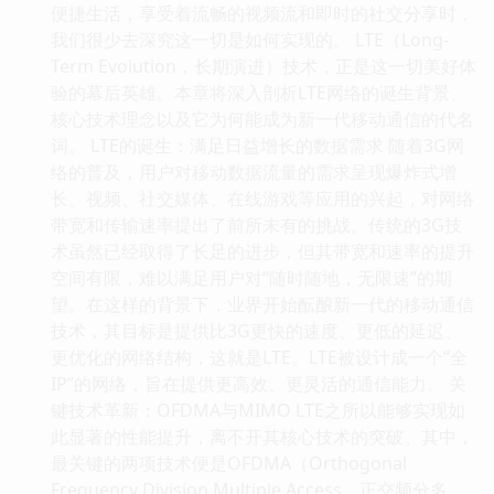
便捷生活，享受着流畅的视频流和即时的社交分享时，
我们很少去深究这一切是如何实现的。 LTE（Long-
Term Evolution，长期演进）技术，正是这一切美好体
验的幕后英雄。本章将深入剖析LTE网络的诞生背景、
核心技术理念以及它为何能成为新一代移动通信的代名
词。 LTE的诞生：满足日益增长的数据需求 随着3G网
络的普及，用户对移动数据流量的需求呈现爆炸式增
长。视频、社交媒体、在线游戏等应用的兴起，对网络
带宽和传输速率提出了前所未有的挑战。传统的3G技
术虽然已经取得了长足的进步，但其带宽和速率的提升
空间有限，难以满足用户对“随时随地，无限速”的期
望。在这样的背景下，业界开始酝酿新一代的移动通信
技术，其目标是提供比3G更快的速度、更低的延迟、
更优化的网络结构，这就是LTE。LTE被设计成一个“全
IP”的网络，旨在提供更高效、更灵活的通信能力。 关
键技术革新：OFDMA与MIMO LTE之所以能够实现如
此显著的性能提升，离不开其核心技术的突破。其中，
最关键的两项技术便是OFDMA（Orthogonal
Frequency Division Multiple Access，正交频分多