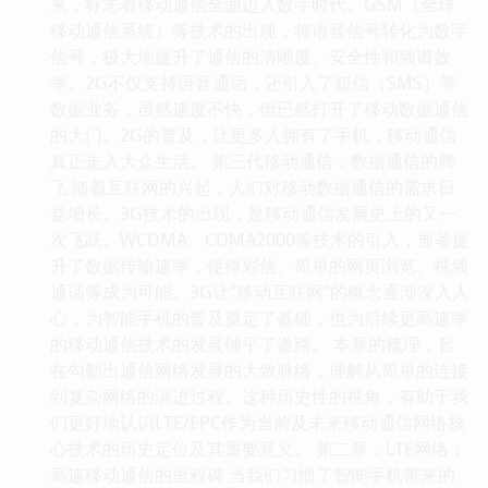
来，标志着移动通信全面迈入数字时代。GSM（全球
移动通信系统）等技术的出现，将语音信号转化为数字
信号，极大地提升了通信的清晰度、安全性和频谱效
率。2G不仅支持语音通话，还引入了短信（SMS）等
数据业务，虽然速度不快，但已然打开了移动数据通信
的大门。2G的普及，让更多人拥有了手机，移动通信
真正走入大众生活。 第三代移动通信：数据通信的腾
飞 随着互联网的兴起，人们对移动数据通信的需求日
益增长。3G技术的出现，是移动通信发展史上的又一
次飞跃。WCDMA、CDMA2000等技术的引入，显著提
升了数据传输速率，使得彩信、简单的网页浏览、视频
通话等成为可能。3G让“移动互联网”的概念逐渐深入人
心，为智能手机的普及奠定了基础，也为后续更高速率
的移动通信技术的发展铺平了道路。 本章的梳理，旨
在勾勒出通信网络发展的大致脉络，理解从简单的连接
到复杂网络的演进过程。这种历史性的视角，有助于我
们更好地认识LTE/EPC作为当前及未来移动通信网络核
心技术的历史定位及其重要意义。 第二章：LTE网络：
高速移动通信的里程碑 当我们习惯了智能手机带来的