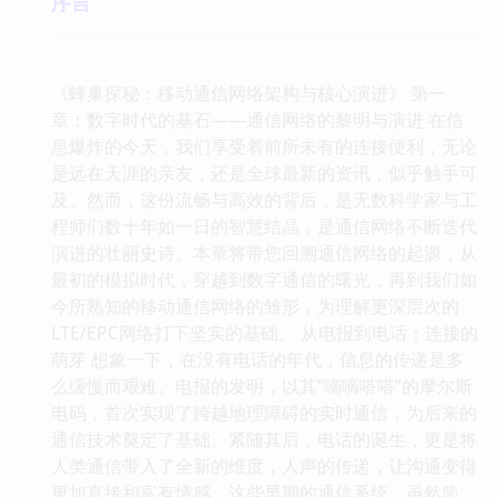
序言
《蜂巢探秘：移动通信网络架构与核心演进》 第一
章：数字时代的基石——通信网络的黎明与演进 在信
息爆炸的今天，我们享受着前所未有的连接便利，无论
是远在天涯的亲友，还是全球最新的资讯，似乎触手可
及。然而，这份流畅与高效的背后，是无数科学家与工
程师们数十年如一日的智慧结晶，是通信网络不断迭代
演进的壮丽史诗。本章将带您回溯通信网络的起源，从
最初的模拟时代，穿越到数字通信的曙光，再到我们如
今所熟知的移动通信网络的雏形，为理解更深层次的
LTE/EPC网络打下坚实的基础。 从电报到电话：连接的
萌芽 想象一下，在没有电话的年代，信息的传递是多
么缓慢而艰难。电报的发明，以其“嘀嘀嗒嗒”的摩尔斯
电码，首次实现了跨越地理障碍的实时通信，为后来的
通信技术奠定了基础。紧随其后，电话的诞生，更是将
人类通信带入了全新的维度，人声的传递，让沟通变得
更加直接和富有情感。这些早期的通信系统，虽然简