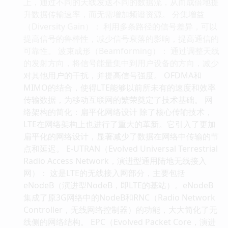
上，通过不同的天线发送不同的数据流，从而成倍地提
升数据传输速率，而无需增加频谱资源。 分集增益
（Diversity Gain）： 利用多条路径的信号差异，可以
提高信号的鲁棒性，减少信号衰落的影响，提高通信的
可靠性。 波束成形（Beamforming）： 通过调整天线
的发射方向，将信号能量集中到用户设备的方向，减少
对其他用户的干扰，并提高信号强度。 OFDMA和
MIMO的结合，使得LTE能够以前所未有的速度和效率
传输数据，为移动互联网的繁荣奠定了技术基础。 网
络架构的简化：扁平化网络设计 除了核心传输技术，
LTE在网络架构上也进行了重大的革新。它引入了更加
扁平化的网络设计，显著减少了数据在网络中传输的节
点和延迟。 E-UTRAN（Evolved Universal Terrestrial
Radio Access Network，演进型通用陆地无线接入
网）： 这是LTE的无线接入网部分，主要包括
eNodeB（演进型NodeB，即LTE的基站）。eNodeB
集成了原3G网络中的NodeB和RNC（Radio Network
Controller，无线网络控制器）的功能，大大简化了无
线侧的网络结构。 EPC（Evolved Packet Core，演进