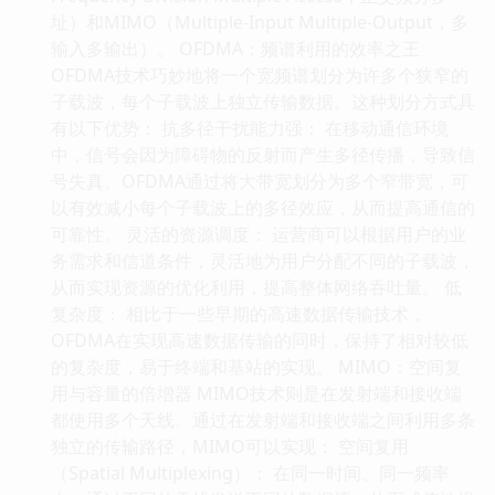
址）和MIMO（Multiple-Input Multiple-Output，多
输入多输出）。 OFDMA：频谱利用的效率之王
OFDMA技术巧妙地将一个宽频谱划分为许多个狭窄的
子载波，每个子载波上独立传输数据。这种划分方式具
有以下优势： 抗多径干扰能力强： 在移动通信环境
中，信号会因为障碍物的反射而产生多径传播，导致信
号失真。OFDMA通过将大带宽划分为多个窄带宽，可
以有效减小每个子载波上的多径效应，从而提高通信的
可靠性。 灵活的资源调度： 运营商可以根据用户的业
务需求和信道条件，灵活地为用户分配不同的子载波，
从而实现资源的优化利用，提高整体网络吞吐量。 低
复杂度： 相比于一些早期的高速数据传输技术，
OFDMA在实现高速数据传输的同时，保持了相对较低
的复杂度，易于终端和基站的实现。 MIMO：空间复
用与容量的倍增器 MIMO技术则是在发射端和接收端
都使用多个天线。通过在发射端和接收端之间利用多条
独立的传输路径，MIMO可以实现： 空间复用
（Spatial Multiplexing）： 在同一时间、同一频率