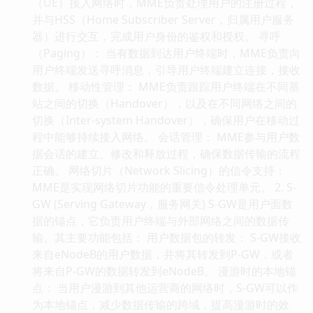
（UE）接入网络时，MME负责处理用户的注册过程，
并与HSS（Home Subscriber Server，归属用户服务
器）进行交互，完成用户身份的鉴权和授权。 寻呼
（Paging）： 当有数据到达用户终端时，MME负责向
用户终端发送寻呼消息，引导用户终端建立连接，接收
数据。 移动性管理： MME负责跟踪用户终端在不同基
站之间的切换（Handover），以及在不同网络之间的
切换（Inter-system Handover），确保用户在移动过
程中能够持续接入网络。 会话管理： MME参与用户数
据会话的建立、修改和释放过程，确保数据传输的流程
正确。 网络切片（Network Slicing）的信令支持：
MME是实现网络切片功能的重要信令处理单元。 2. S-
GW (Serving Gateway，服务网关) S-GW是用户面数
据的锚点，它负责用户终端与外部网络之间的数据传
输。其主要功能包括： 用户数据包的转发： S-GW接收
来自eNodeB的用户数据，并将其转发到P-GW，或者
将来自P-GW的数据转发到eNodeB。 漫游时的本地锚
点： 当用户漫游到其他运营商的网络时，S-GW可以作
为本地锚点，减少数据传输的跨域，提高漫游时的效