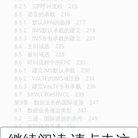
8.2.5 SIP呼叫流程 215
8.3 语音的承载 216
8.3.1 默认APN的选择 217
8.3.2 IMS默认承载的建立 218
8.3.3 IMS专有承载的建立 221
8.4 主叫域选 225
8.5 被叫域选 228
8.6 呼叫流程中的EPC 230
8.6.1 建立IMS默认承载 230
8.6.2 VoLTE的IMS域注册 234
8.6.3 建立VoLTE专有承载 236
8.7 SRVCC和eSRVCC 239
第9章 数据业务的国际漫游 247
9.1 数据业务漫游类型 247
9.2 三通，国际漫游的条件 249
9.3 签约信息互通 250
9.4 DNS互通 252