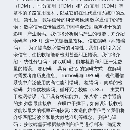
（FDM）、时分复用（TDM）和码分复用（CDM）等
基本的多路复用技术，以及它们在现代通信系统中的应
用。 第七章：数字信号的纠错与检测 数字通信中的错
误： 数字信号在传输过程中同样会受到噪声和干扰的
影响，产生误码。我们将分析误码产生的根源，并介绍
误码率（BER）这一关键衡量指标。 信道编码（纠错编
码）： 为了提高数字信号的可靠性，我们可以引入冗
余信息，使接收端能够检测甚至纠正错误。我们将介
绍： 线性分组码： 如汉明码，能够检测和纠正一定数
量的错误。 卷积码： 具有“记忆”的编码方式，在解码
时需要考虑历史信息。 Turbo码与LDPC码： 现代通信
系统中广泛使用的高性能纠错码。 检错码： 简单的检
错码，如奇偶校验码、循环冗余校验（CRC），主要用
于检测错误，但不具备纠错能力。 第八章：数字通信
的接收端 最佳接收： 在噪声干扰下，如何设计接收机
才能以最大的概率正确恢复出发送的数字信号？我们将
介绍匹配滤波器和最大似然准则等概念。 判决与译
码： 接收端需要根据接收到的信号进行判决，确定发