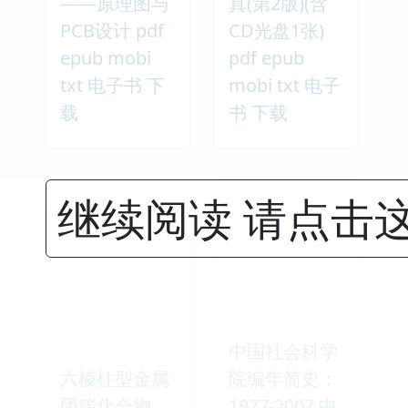
——原理图与
真(第2版)(含
PCB设计 pdf
CD光盘1张)
epub mobi
pdf epub
txt 电子书 下
mobi txt 电子
载
书 下载
继续阅读 请点击
中国社会科学
六棱柱型金属
院编年简史：
团簇化合物、
1977-2007 中