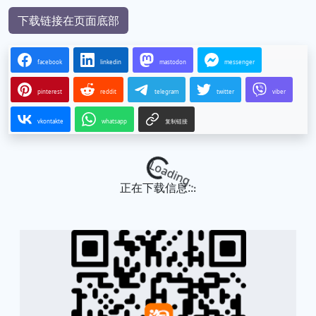
下载链接在页面底部
facebook
linkedin
mastodon
messenger
pinterest
reddit
telegram
twitter
viber
vkontakte
whatsapp
复制链接
Loading...
正在下载信息...