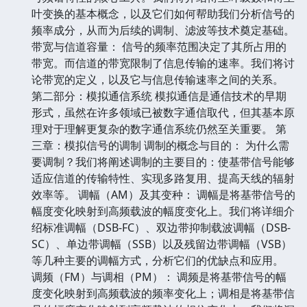
叶变换的基本概念，以及它们如何帮助我们分析信号的
频率成分，从而为后续的调制、滤波等技术奠定基础。
带宽与信道容量： 信号的频率范围决定了其所占用的
带宽。而信道的带宽限制了信息传输的速率。我们将讨
论带宽的定义，以及它与信息传输速率之间的关系。
第二部分：模拟通信系统 模拟通信是通信技术的早期
形式，虽然在许多领域已被数字通信取代，但其基本原
理对于理解更复杂的数字通信系统仍然至关重要。 第
三章：模拟信号的调制 调制的概念与目的： 为什么需
要调制？我们将阐述调制的主要目的：使基带信号能够
适应信道的传输特性、实现多路复用、提高天线的辐射
效率等。 调幅（AM）及其变种： 调幅是将基带信号的
幅度变化映射到高频载波的幅度变化上。我们将详细介
绍标准调幅（DSB-FC）、双边带抑制载波调幅（DSB-
SC）、单边带调幅（SSB）以及残留边带调幅（VSB）
等几种主要的调幅方式，分析它们的优缺点和应用。
调频（FM）与调相（PM）： 调频是将基带信号的幅
度变化映射到高频载波的频率变化上；调相是将基带信