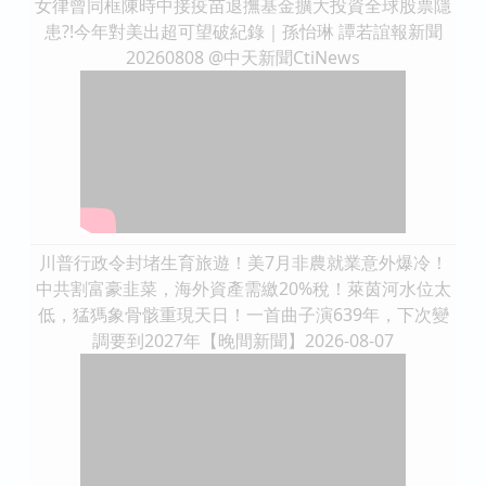
女律曾同框陳時中接疫苗退撫基金擴大投資全球股票隱
患?!今年對美出超可望破紀錄｜孫怡琳 譚若誼報新聞
20260808 @中天新聞CtiNews
川普行政令封堵生育旅遊！美7月非農就業意外爆冷！
中共割富豪韭菜，海外資產需繳20%稅！萊茵河水位太
低，猛獁象骨骸重現天日！一首曲子演639年，下次變
調要到2027年【晚間新聞】2026-08-07