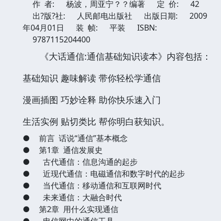
作 者:
杨波，周亚宁？？编著
定 价:
42
出?版?社:
人民邮电出版社
出版日期:
2009
年04月01日
装 帧:
平装
ISBN:
9787115204400
《大话通信:通信基础知识读本》内容包括：
基础知识 趣味解读 带你轻松学通信
漫画插图 巧妙诠释 助你快乐速入门
生活实例 贴切类比 帮你明白获知识。
●
前言 话说“通信”基本概念
●
第1章 通信发展史
●
古代通信：信息沟通的起步
●
近现代通信：电磁通信和数字时代的起步
●
当代通信：移动通信和互联网时代
●
未来通信：大融合时代
●
第2章 用什么实现通信
●
电信网中的通信工具