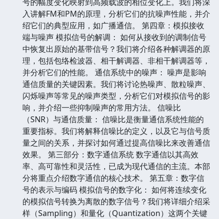
号的幅度变化映射到高频载波的相位变化上。我们将深
入讲解FM和PM的原理，分析它们的抗噪声性能，并介
绍它们的典型应用，如广播通信。 第四章：模拟接收
端与噪声 模拟信号的解调： 如何从接收到的调制信号
中恢复出原始的基带信号？我们将介绍各种解调器的原
理，包括包络检波器、相干解调器、非相干解调器等，
并分析它们的性能。 通信系统中的噪声： 噪声是影响
通信质量的关键因素。我们将讨论热噪声、散粒噪声、
闪烁噪声等常见的噪声类型，分析它们对模拟信号的影
响，并介绍一些抑制噪声的常用方法。 信噪比
（SNR）与通信质量： 信噪比是衡量通信系统性能的
重要指标。我们将解释信噪比的定义，以及它与信号质
量之间的关系，并探讨如何通过提高信噪比来改善通信
效果。 第三部分：数字通信系统 数字通信以其高效
率、高可靠性和灵活性，已成为现代通信的主流。本部
分将重点介绍数字通信的核心技术。 第五章：数字信
号的表示与编码 模拟信号的数字化： 如何将连续变化
的模拟信号转换为离散的数字信号？我们将详细介绍采
样（Sampling）和量化（Quantization）这两个关键