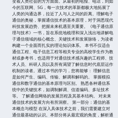
变着人类社会的方方面面。从最初的电报、电话，到如
今的互联网、5G，每一次技术的革新都极大地拓展了
人类的沟通边界，拉近了人与人之间的距离。理解电子
通信的奥秘，掌握通信技术的基本原理，对于洞悉现代
科技发展趋势、把握未来机遇至关重要。《电子通信原
理与技术》一书，旨在系统地梳理和深入浅出地讲解电
子通信领域的核心概念、关键技术和发展脉络，为读者
构建一个全面而扎实的理论知识体系。 本书不仅适合
通信工程、电子信息工程等相关专业的高校学生作为教
材或参考书，也适用于对通信技术感兴趣的工程师、技
术人员、科研人员以及所有渴望了解信息时代底层运作
机制的读者。通过本书的学习，您将能够： 理解信息
是如何产生、编码、传输、解调和解码的。 掌握模拟
通信和数字通信的基本原理与区别。 熟悉各种通信系
统中的关键技术，如调制解调、信道编码、多址技术
等。 了解通信网络的发展历程及其基本结构。 对未来
通信技术的发展方向有所洞察。 第一部分：通信的基
本概念与模型 在深入具体技术之前，我们需要建立对
通信最基础的认识。本部分将从最宏观的角度，解析通