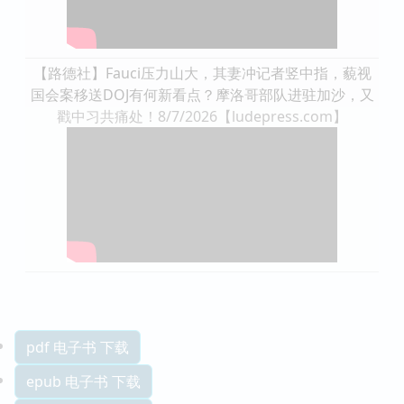
【路德社】Fauci压力山大，其妻冲记者竖中指，藐视
国会案移送DOJ有何新看点？摩洛哥部队进驻加沙，又
戳中习共痛处！8/7/2026【ludepress.com】
pdf 电子书 下载
epub 电子书 下载