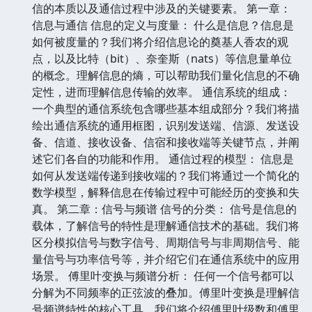
信的本质以及通信过程中涉及的关键要素。 第一章：
信息与通信 信息的定义与度量： 什么是信息？信息是
如何被度量的？我们将介绍信息论的奠基人香农的观
点，以及比特（bit）、奈奎斯（nats）等信息量单位
的概念。理解信息的熵，可以帮助我们量化信息的不确
定性，进而理解信息传输的效率。 通信系统的组成：
一个典型的通信系统包含哪些基本组成部分？我们将描
绘出通信系统的通用框图，识别发送端、信源、发送设
备、信道、接收设备、信宿和接收端等关键节点，并阐
述它们各自的功能和作用。 通信过程的模型： 信息是
如何从发送端传递到接收端的？我们将通过一个简化的
数学模型，解释信息在传输过程中可能经历的变换和失
真。 第二章：信号与频谱 信号的分类： 信号是信息的
载体，了解信号的特性是理解通信技术的基础。我们将
区分模拟信号与数字信号、周期信号与非周期信号、能
量信号与功率信号等，并介绍它们在通信系统中的应用
场景。 傅里叶变换与频谱分析： 任何一个信号都可以
分解为不同频率的正弦波的叠加。傅里叶变换是理解信
号频谱特性的核心工具。我们将介绍傅里叶级数和傅里