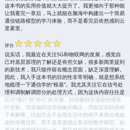
这本书的实用价值就大大提升了。我更倾向于那种能
让我看完一章后，马上就能在脑海中构建出一个简易
通信链路模型的学习体验，而不是看完后依然感到云
里雾里。
☆
☆
☆
☆
☆
评分
说实话，我最近在关注5G和物联网的发展，感觉自
己对底层原理的了解还是有些欠缺，很多新闻里提到
的新技术，我只能停留在概念层面，缺乏深度理解。
因此，我入手这本书的目的性非常明确，就是想系统
地梳理一下通信学的“根基”。我尤其关注它在信号处
理和调制解调部分的处理方式，因为这块内容往往是
区分“懂行”和“外行”的关键。好的教材应该能把傅里
叶变换、信道编码这些抽象的概念，用贴近实际的例
子来解释，比如它会不会用生活中的例子来类比电磁
波的传播过程，而不是直接抛出复杂的数学模型。如
果这本书能做到这一点，那它对自学者的帮助就太大