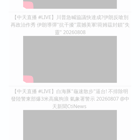
【中天直播 #LIVE】川普急喊協議快達成?伊朗反嗆別
再政治作秀 伊朗導彈"抗干擾"震撼美軍!荷姆茲封鎖"失
靈" 20260808
【中天直播 #LIVE】白海豚"龜速散步"逼台! 不排除明
發陸警東部爆3米高瘋狗浪 氣象署警示 20260807 ‪@中
天新聞CtiNews ‬