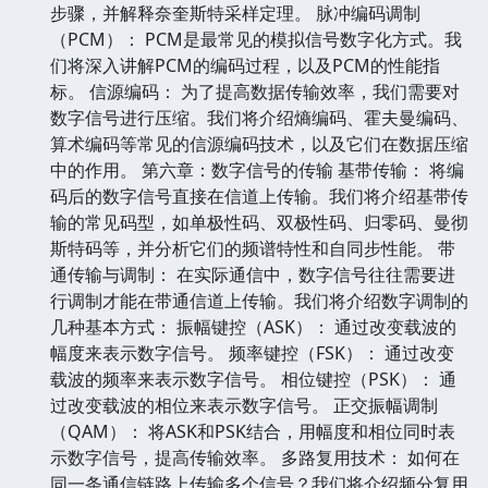
步骤，并解释奈奎斯特采样定理。 脉冲编码调制
（PCM）： PCM是最常见的模拟信号数字化方式。我
们将深入讲解PCM的编码过程，以及PCM的性能指
标。 信源编码： 为了提高数据传输效率，我们需要对
数字信号进行压缩。我们将介绍熵编码、霍夫曼编码、
算术编码等常见的信源编码技术，以及它们在数据压缩
中的作用。 第六章：数字信号的传输 基带传输： 将编
码后的数字信号直接在信道上传输。我们将介绍基带传
输的常见码型，如单极性码、双极性码、归零码、曼彻
斯特码等，并分析它们的频谱特性和自同步性能。 带
通传输与调制： 在实际通信中，数字信号往往需要进
行调制才能在带通信道上传输。我们将介绍数字调制的
几种基本方式： 振幅键控（ASK）： 通过改变载波的
幅度来表示数字信号。 频率键控（FSK）： 通过改变
载波的频率来表示数字信号。 相位键控（PSK）： 通
过改变载波的相位来表示数字信号。 正交振幅调制
（QAM）： 将ASK和PSK结合，用幅度和相位同时表
示数字信号，提高传输效率。 多路复用技术： 如何在
同一条通信链路上传输多个信号？我们将介绍频分复用