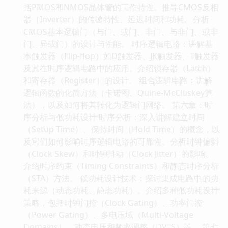
括PMOS和NMOS晶体管的工作特性。推导CMOS反相
器（Inverter）的传递特性、延迟时间和功耗。分析
CMOS基本逻辑门（与门、或门、非门、与非门、或非
门、异或门）的设计与性能。 时序逻辑电路：讲解基
本触发器（Flip-flop）如D触发器、JK触发器、T触发器
及其在时序逻辑电路中的应用。介绍锁存器（Latch）
和寄存器（Register）的设计。 组合逻辑电路：讲解
逻辑函数的化简方法（卡诺图、Quine-McCluskey算
法），以及如何将其转化为逻辑门网络。 第六章：时
序分析与低功耗设计 时序分析：深入讲解建立时间
（Setup Time）、保持时间（Hold Time）的概念，以
及它们如何影响时序逻辑电路的可靠性。分析时钟偏斜
（Clock Skew）和时钟抖动（Clock Jitter）的影响。
介绍时序约束（Timing Constraints）和静态时序分析
（STA）方法。 低功耗设计技术：探讨集成电路中的功
耗来源（动态功耗、静态功耗）。介绍多种低功耗设计
策略，包括时钟门控（Clock Gating）、功率门控
（Power Gating）、多电压域（Multi-Voltage
Domains）、动态电压和频率调整（DVFS）等。 第七