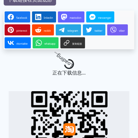
facebook
linkedin
mastodon
messenger
pinterest
reddit
telegram
twitter
viber
vkontakte
whatsapp
复制链接
Loading...
正在下载信息...