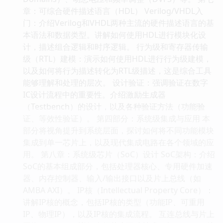
章：可综合硬件描述语言（HDL） Verilog/VHDL入
门：介绍Verilog和VHDL两种主流的硬件描述语言的基
本语法和数据类型。讲解如何使用HDL进行模块化设
计，描述组合逻辑和时序逻辑。 行为级和寄存器传输
级（RTL）建模：演示如何使用HDL进行行为级建模，
以及如何将行为描述转化为RTL级描述，这是综合工具
能够理解和处理的层次。 设计验证：强调验证在数字
IC设计流程中的重要性。介绍激励生成器
（Testbench）的设计，以及各种验证方法（功能验
证、等效性验证）。 第四部分：系统级集成与应用 本
部分将视角提升到系统层面，探讨如何将不同功能模块
集成到单一芯片上，以及现代集成电路在各个领域的应
用。 第八章：系统级芯片（SoC）设计 SoC架构：介绍
SoC的基本组成部分，包括处理器核心、专用硬件加速
器、内存控制器、输入/输出接口以及片上总线（如
AMBA AXI）。 IP核（Intellectual Property Core）：
讲解IP核的概念，包括IP核的类型（功能IP、可重用
IP、物理IP），以及IP核的集成流程。 互连总线与片上