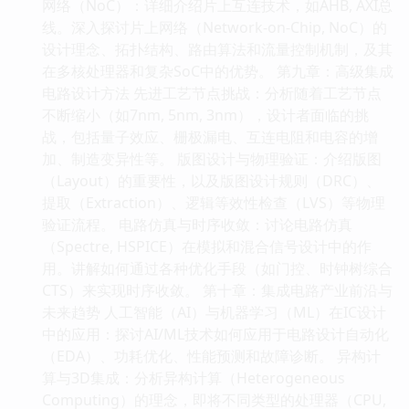
网络（NoC）：详细介绍片上互连技术，如AHB, AXI总
线。深入探讨片上网络（Network-on-Chip, NoC）的
设计理念、拓扑结构、路由算法和流量控制机制，及其
在多核处理器和复杂SoC中的优势。 第九章：高级集成
电路设计方法 先进工艺节点挑战：分析随着工艺节点
不断缩小（如7nm, 5nm, 3nm），设计者面临的挑
战，包括量子效应、栅极漏电、互连电阻和电容的增
加、制造变异性等。 版图设计与物理验证：介绍版图
（Layout）的重要性，以及版图设计规则（DRC）、
提取（Extraction）、逻辑等效性检查（LVS）等物理
验证流程。 电路仿真与时序收敛：讨论电路仿真
（Spectre, HSPICE）在模拟和混合信号设计中的作
用。讲解如何通过各种优化手段（如门控、时钟树综合
CTS）来实现时序收敛。 第十章：集成电路产业前沿与
未来趋势 人工智能（AI）与机器学习（ML）在IC设计
中的应用：探讨AI/ML技术如何应用于电路设计自动化
（EDA）、功耗优化、性能预测和故障诊断。 异构计
算与3D集成：分析异构计算（Heterogeneous
Computing）的理念，即将不同类型的处理器（CPU,