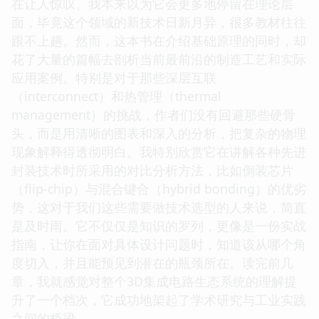
在让人惊叹。我本来以为它会更多地停留在理论层
面，毕竟这个领域的新技术日新月异，很多教材往往
跟不上趟。然而，这本书在介绍基础原理的同时，却
花了大量的篇幅去剖析当前最前沿的制造工艺和实际
应用案例。特别是对于那些深层互联
（interconnect）和热管理（thermal
management）的挑战，作者们没有回避那些硬骨
头，而是用清晰的图表和深入的分析，把复杂的物理
现象解释得透彻明白。我特别欣赏它在讲解各种先进
封装技术时所采用的对比分析方法，比如倒装芯片
（flip-chip）与混合键合（hybrid bonding）的优劣
势，这对于我们这些需要做技术选型的人来说，简直
是及时雨。它不仅仅是知识的罗列，更像是一份实战
指南，让你在面对具体设计问题时，知道该从哪个角
度切入，并且能预见到潜在的瓶颈所在。读完前几
章，我就感觉对整个3D集成电路生态系统的理解提
升了一个档次，它成功地架起了学术研究与工业实践
之间的桥梁。