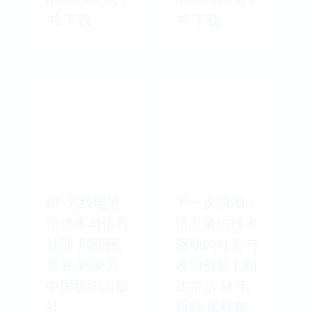
书 下载
书 下载
BF:无线电通
下一次浪潮：
信技术与信号
信息通信技术
处理 荆丽丽,
驱动的社会与
黄睿,刘凌云
政治创新 [美]
中国纺织出版
达雷尔·M·韦
社
斯特,廖毅敏 ,