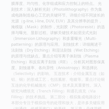
膜厚度、均匀性、化学组成和应力控制上的特点。 光
刻技术：深入解析光刻（Photolithography）作为集
成电路制造核心工艺的关键环节。详细介绍不同波长的
光源（g-line, i-line, DUV, EUV）及其分辨率的提升，
掩模版（Mask）的制作，光刻胶（Photoresist）的选
择与曝光、显影过程。讲解关键技术如浸没式光刻
（Immersion Lithography）和多重曝光（Multi-
patterning）的原理与应用。 刻蚀技术：详细阐述干
法刻蚀（Dry Etching）和湿法刻蚀（Wet Etching）
的原理与优缺点。重点介绍等离子体刻蚀（Plasma
Etching）和反应离子刻蚀（RIE），分析其对图形保真
度、刻蚀速率、各向异性（Anisotropy）和选择比
（Selectivity）的影响。 互连技术：介绍金属互连（如
铝、铜）的形成工艺，包括溅射、电镀等。重点讨论铜
互连的化学机械抛光（CMP）技术及其重要性。深入
研究沟槽填充（Trench Filling）和通孔填充（Via
Filling）的技术挑战。 第二部分：模拟集成电路设计
本部分专注于模拟信号的处理和放大，是许多关键应用
（如通信、传感器接口）的基础。 第三章：晶体管模