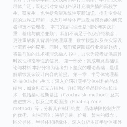
群体广泛，既包括对集成电路设计充满热情的高校学
生、研究生，也包括希望系统性更新知识、提升专业技
能的业界工程师，以及对半导体产业发展感兴趣的研究
者和技术管理者。 本书的编写理念是“理论与实践并
重，基础与前沿兼顾”。我们不满足于仅仅介绍概念，
更注重解析其背后的物理原理、数学模型以及在实际设
计流程中的应用。同时，我们紧密跟踪行业发展趋势，
将最前沿的技术和理念融入书中，力求为读者提供最具
时效性和指导性的信息。 第一部分：集成电路基础理
论与材料 本部分将为读者打下坚实的理论基础，是理
解后续复杂设计内容的前提。 第一章：半导体物理基
础 晶体结构与生长：深入介绍硅等半导体材料的晶体
结构，如金刚石立方结构。详细阐述单晶硅的生长技
术，包括柴可拉斯基法（Czochralski method）及其
改进技术，以及定向凝固法（Floating Zone
method）等，分析其在材料纯度、晶体缺陷控制方面
的优劣。 能带理论：讲解导带、价带、禁带的概念，
区分导体、半导体和绝缘体。深入分析本征半导体和外