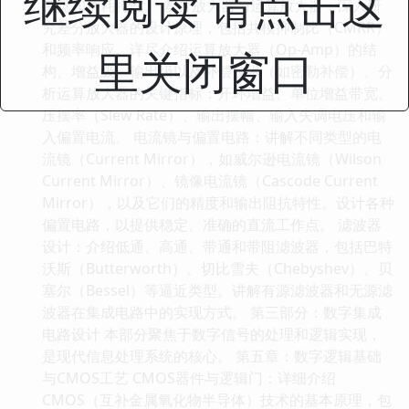
继续阅读 请点击这
带宽和功耗特性。 差分放大器与运算放大器：深入研
究差分放大器的设计原理，包括共模抑制比（CMRR）
和频率响应。详尽介绍运算放大器（Op-Amp）的结
里关闭窗口
构、增益级、输出级以及补偿技术（如密勒补偿）。分
析运算放大器的关键指标：开环增益、单位增益带宽、
压摆率（Slew Rate）、输出摆幅、输入失调电压和输
入偏置电流。 电流镜与偏置电路：讲解不同类型的电
流镜（Current Mirror），如威尔逊电流镜（Wilson
Current Mirror）、镜像电流镜（Cascode Current
Mirror），以及它们的精度和输出阻抗特性。设计各种
偏置电路，以提供稳定、准确的直流工作点。 滤波器
设计：介绍低通、高通、带通和带阻滤波器，包括巴特
沃斯（Butterworth）、切比雪夫（Chebyshev）、贝
塞尔（Bessel）等逼近类型。讲解有源滤波器和无源滤
波器在集成电路中的实现方式。 第三部分：数字集成
电路设计 本部分聚焦于数字信号的处理和逻辑实现，
是现代信息处理系统的核心。 第五章：数字逻辑基础
与CMOS工艺 CMOS器件与逻辑门：详细介绍
CMOS（互补金属氧化物半导体）技术的基本原理，包