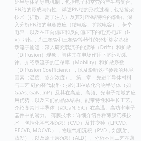
延半导体的导电机制，包括电子和空穴的产生与复合。
PN结的形成与特性：详述PN结的形成过程，包括掺杂
技术（扩散、离子注入）及其对PN结特性的影响。深
入分析PN结的电容效应（结电容、扩散电容）、势垒
电容，以及在正向偏压和反向偏压下的电流-电压（I-
V）特性，为二极管和三极管等器件的分析奠定基础。
载流子输运：深入研究载流子的漂移（Drift）和扩散
（Diffusion）现象，阐述其在电场作用下的运动规
律。介绍载流子的迁移率（Mobility）和扩散系数
（Diffusion Coefficient），以及影响这些参数的环境
因素（温度、掺杂浓度）。 第二章：先进半导体材料
与工艺 硅的替代材料：探讨III-V族化合物半导体（如
GaAs, GaN, InP）及其在高速、高频、光电子领域的应
用优势，以及它们的晶体结构、能带特性和生长工艺。
介绍宽禁带半导体（如GaN, SiC）在高温、高功率电子
器件中的潜力。 薄膜技术：详细介绍各种薄膜沉积技
术，包括化学气相沉积（CVD）及其变种（LPCVD,
PECVD, MOCVD），物理气相沉积（PVD，如溅射、
蒸发），以及原子层沉积（ALD）。分析不同工艺在薄