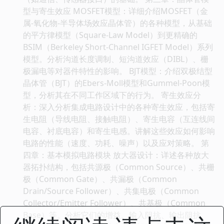
型与寄生效应 MOSFET模型：详细介绍MOSFET（金
属-氧化物-半导体场效应晶体管）的各种模型，从基础
的平方律模型（Square-Law Model）到更精确的
BSIM（Berkeley Short-Channel IGFET Model）系列
模型。分析沟道长度调制、短沟道效应（DIBL）、栅
极漏电等对器件特性的影响。 BJT模型：介绍双极结型
晶体管（BJT）的Ebers-Moll模型和Gummel-Poon模
型，分析其在不同工作区域下的行为。 寄生效应分
析：深入分析集成电路设计中的各种寄生效应，包括寄
生电阻（导线电阻、接触电阻）、寄生电容（互连线间
电容、衬底电容）和寄生电感。讲解这些效应如何影响
电路的性能（速度、功耗、噪声）以及应对策略。 第
四章：基本模拟电路模块 放大器设计：详述各种放大
器拓扑结构，包括共源极（Common Source）、共栅
极（Common Gate）、共漏极（Common
Drain/Source Follower）、共集电极（Common
Collector/Emitter Follower）、共基极（Common
Base）等。分析它们的增益、输入阻抗、输出阻抗、