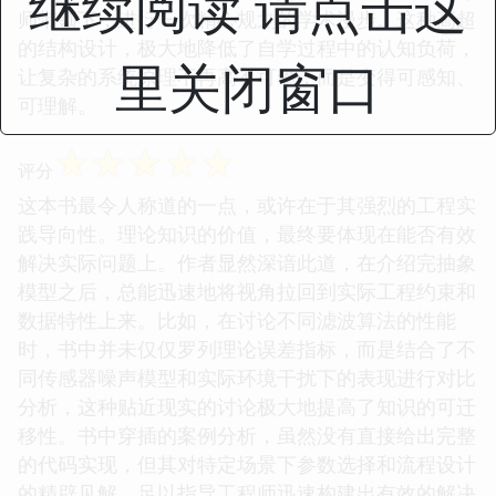
继续阅读 请点击这
师带领下，进行一次精心规划的学术漫步。这种高超
的结构设计，极大地降低了自学过程中的认知负荷，
里关闭窗口
让复杂的系统原理不再高不可攀，而是变得可感知、
可理解。
☆
☆
☆
☆
☆
评分
这本书最令人称道的一点，或许在于其强烈的工程实
践导向性。理论知识的价值，最终要体现在能否有效
解决实际问题上。作者显然深谙此道，在介绍完抽象
模型之后，总能迅速地将视角拉回到实际工程约束和
数据特性上来。比如，在讨论不同滤波算法的性能
时，书中并未仅仅罗列理论误差指标，而是结合了不
同传感器噪声模型和实际环境干扰下的表现进行对比
分析，这种贴近现实的讨论极大地提高了知识的可迁
移性。书中穿插的案例分析，虽然没有直接给出完整
的代码实现，但其对特定场景下参数选择和流程设计
的精辟见解，足以指导工程师迅速构建出有效的解决