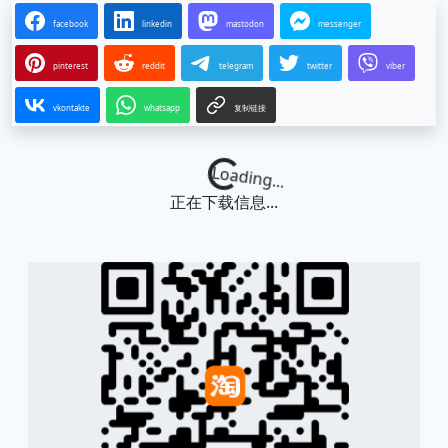
facebook
linkedin
mastodon
messenger
pinterest
reddit
telegram
twitter
viber
vkontakte
whatsapp
复制链接
Loading...
正在下载信息...