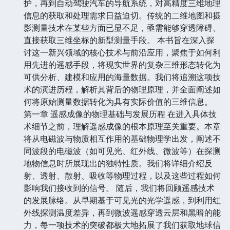
护，再到自动驾驶汽车的导航系统，对高精度三维地理
信息的获取和处理需求日益迫切。传统的二维地图和摄
影测量技术在某些方面已显不足，亟需能够穿透障碍、
直接获取三维坐标的新型测量手段。 本书旨在深入探
讨这一新兴领域的核心技术与前沿应用，聚焦于如何利
用先进的遥感手段，将现实世界的复杂三维形态转化为
可供分析、建模和应用的海量数据。我们将追溯这项技
术的演进历程，解析其背后的物理原理，并全面阐述如
何将原始测量数据转化为具有实际价值的三维信息。
第一章 遥感成像的物理基础与发展历程 在进入具体技
术细节之前，理解遥感成像的根本原理至关重要。本章
将从电磁波与物质相互作用的基础物理学出发，阐述不
同波段的电磁波（如可见光、红外线、微波等）在探测
地物信息时所展现出的独特性质。我们将详细介绍反
射、透射、散射、吸收等物理过程，以及这些过程如何
影响我们接收到的信号。 随后，我们将回顾遥感技术
的发展脉络。从早期基于可见光的光学遥感，到利用红
外线探测温度差异，再到微波遥感穿透云层和黑暗的能
力，每一项技术的突破都极大地拓展了我们获取地球信