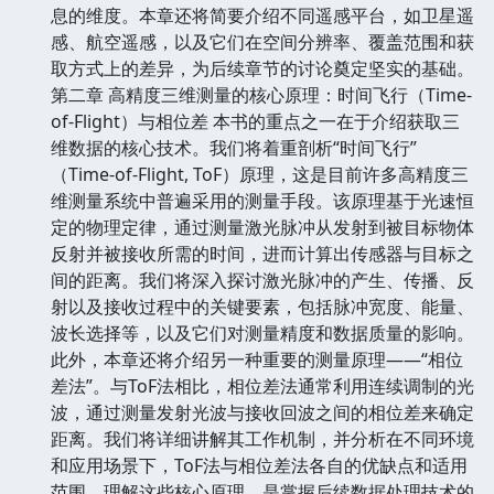
息的维度。本章还将简要介绍不同遥感平台，如卫星遥
感、航空遥感，以及它们在空间分辨率、覆盖范围和获
取方式上的差异，为后续章节的讨论奠定坚实的基础。
第二章 高精度三维测量的核心原理：时间飞行（Time-
of-Flight）与相位差 本书的重点之一在于介绍获取三
维数据的核心技术。我们将着重剖析“时间飞行”
（Time-of-Flight, ToF）原理，这是目前许多高精度三
维测量系统中普遍采用的测量手段。该原理基于光速恒
定的物理定律，通过测量激光脉冲从发射到被目标物体
反射并被接收所需的时间，进而计算出传感器与目标之
间的距离。我们将深入探讨激光脉冲的产生、传播、反
射以及接收过程中的关键要素，包括脉冲宽度、能量、
波长选择等，以及它们对测量精度和数据质量的影响。
此外，本章还将介绍另一种重要的测量原理——“相位
差法”。与ToF法相比，相位差法通常利用连续调制的光
波，通过测量发射光波与接收回波之间的相位差来确定
距离。我们将详细讲解其工作机制，并分析在不同环境
和应用场景下，ToF法与相位差法各自的优缺点和适用
范围。理解这些核心原理，是掌握后续数据处理技术的