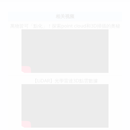
相关视频
萬物皆可「點化」！探索point cloud和3D掃描的奧秘
【LiDAR】光學雷達3D點雲數據