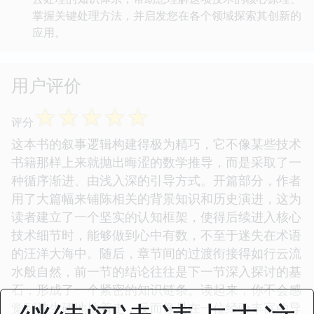
掌握关键处理方法，并启发您在各个领域探索其创新的
应用。
用户评价
☆
☆
☆
☆
☆
评分
这本书的叙事逻辑构建得极为精巧，它不像某些技术
书籍那样上来就抛出晦涩的数学推导，而是采取了一
种循序渐进、由浅入深的引导方式。开篇部分，作者
用了大篇幅来铺陈相关的背景知识和历史演进，这为
读者建立了一个坚实的认知框架，使得后续进入核心
技术细节时，能够做到心中有数，不至于迷失在术语
的汪洋大海中。随后，章节间的过渡衔接得如行云流
水般自然，前一节的结论往往是下一节深入探讨的基
石，形成了一个紧密的知识链条。读起来，你不会感
觉到被生硬地推着走，反而像是在一位经验丰富的导