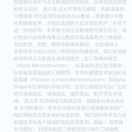
型能够自动学习点云数据的空间特征，从而实现高精度
的语义识别。 第八章 点云可视化与建模：构建逼真的
三维场景 经过处理和分析的点云数据，需要通过可视
化和建模技术，才能以直观的方式呈现给用户，并用于
进一步的应用。本章将介绍点云数据的可视化方法。我
们将探讨如何将海量点云数据渲染成逼真的三维场景，
包括材质、光照、阴影等效果的模拟。 在此基础上，
本章还将介绍点云到三维模型的转换技术。我们将讲解
如何利用点云数据生成表面模型，如三角网格模型
（Mesh Reconstruction），以及如何进行纹理映射，
以创建高度逼真的三维模型。常用的建模技术如泊松表
面重建（Poisson Surface Reconstruction）和Alpha
Shape等也将得到详细介绍。这些三维模型可以广泛应
用于虚拟现实、增强现实、城市规划、数字孪生等领
域。 第九章 应用领域与发展趋势：赋能各行各业的未
来 本书的最后一章将目光投向遥感三维测量技术的广
阔应用前景及其未来的发展趋势。我们将列举并深入分
析该技术在各个领域的实际应用案例，例如： 智慧城
市与规划： 利用高精度三维模型进行城市三维建模、