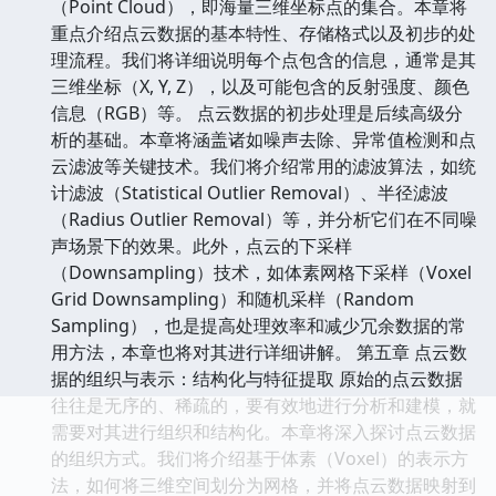
（Point Cloud），即海量三维坐标点的集合。本章将
重点介绍点云数据的基本特性、存储格式以及初步的处
理流程。我们将详细说明每个点包含的信息，通常是其
三维坐标（X, Y, Z），以及可能包含的反射强度、颜色
信息（RGB）等。 点云数据的初步处理是后续高级分
析的基础。本章将涵盖诸如噪声去除、异常值检测和点
云滤波等关键技术。我们将介绍常用的滤波算法，如统
计滤波（Statistical Outlier Removal）、半径滤波
（Radius Outlier Removal）等，并分析它们在不同噪
声场景下的效果。此外，点云的下采样
（Downsampling）技术，如体素网格下采样（Voxel
Grid Downsampling）和随机采样（Random
Sampling），也是提高处理效率和减少冗余数据的常
用方法，本章也将对其进行详细讲解。 第五章 点云数
据的组织与表示：结构化与特征提取 原始的点云数据
往往是无序的、稀疏的，要有效地进行分析和建模，就
需要对其进行组织和结构化。本章将深入探讨点云数据
的组织方式。我们将介绍基于体素（Voxel）的表示方
法，如何将三维空间划分为网格，并将点云数据映射到