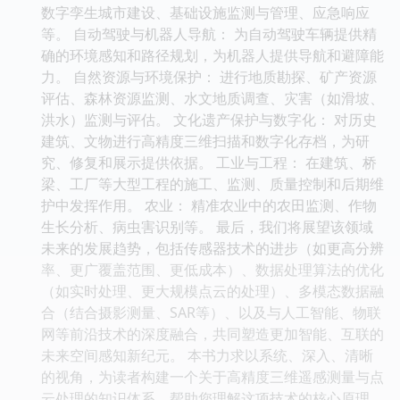
数字孪生城市建设、基础设施监测与管理、应急响应
等。 自动驾驶与机器人导航： 为自动驾驶车辆提供精
确的环境感知和路径规划，为机器人提供导航和避障能
力。 自然资源与环境保护： 进行地质勘探、矿产资源
评估、森林资源监测、水文地质调查、灾害（如滑坡、
洪水）监测与评估。 文化遗产保护与数字化： 对历史
建筑、文物进行高精度三维扫描和数字化存档，为研
究、修复和展示提供依据。 工业与工程： 在建筑、桥
梁、工厂等大型工程的施工、监测、质量控制和后期维
护中发挥作用。 农业： 精准农业中的农田监测、作物
生长分析、病虫害识别等。 最后，我们将展望该领域
未来的发展趋势，包括传感器技术的进步（如更高分辨
率、更广覆盖范围、更低成本）、数据处理算法的优化
（如实时处理、更大规模点云的处理）、多模态数据融
合（结合摄影测量、SAR等）、以及与人工智能、物联
网等前沿技术的深度融合，共同塑造更加智能、互联的
未来空间感知新纪元。 本书力求以系统、深入、清晰
的视角，为读者构建一个关于高精度三维遥感测量与点
云处理的知识体系，帮助您理解这项技术的核心原理、