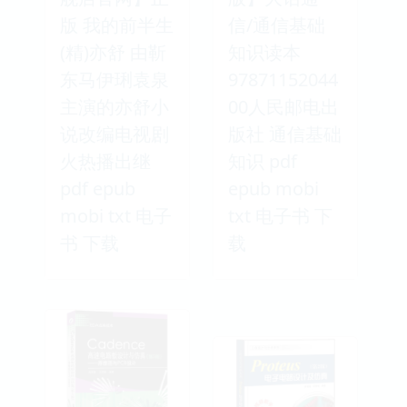
版 我的前半生
信/通信基础
(精)亦舒 由靳
知识读本
东马伊琍袁泉
97871152044
主演的亦舒小
00人民邮电出
说改编电视剧
版社 通信基础
火热播出继
知识 pdf
pdf epub
epub mobi
mobi txt 电子
txt 电子书 下
书 下载
载