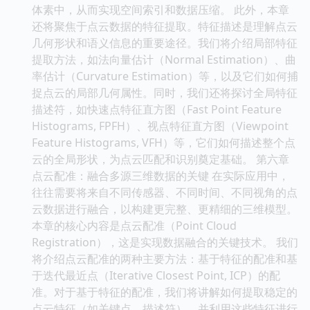
体素中，从而实现空间索引和数据压缩。 此外，本章
还将聚焦于点云数据的特征提取。特征描述是理解点云
几何形状和语义信息的重要途径。我们将介绍局部特征
提取方法，如法向量估计（Normal Estimation）、曲
率估计（Curvature Estimation）等，以及它们如何捕
捉点云的局部几何属性。同时，我们还将探讨全局特征
描述符，如快速点特征直方图（Fast Point Feature
Histograms, FPFH）、视点特征直方图（Viewpoint
Feature Histograms, VFH）等，它们如何描述整个点
云的全局形状，为点云匹配和识别奠定基础。 第六章
点云配准：融合多源三维数据的关键 在实际应用中，
往往需要将来自不同传感器、不同时间、不同视角的点
云数据进行融合，以构建更完整、更精细的三维模型。
本章的核心内容是点云配准（Point Cloud
Registration），这是实现数据融合的关键技术。 我们
将介绍点云配准的两种主要方法：基于特征的配准和基
于迭代最近点（Iterative Closest Point, ICP）的配
准。对于基于特征的配准，我们将讲解如何提取稳定的
点云特征（如关键点、描述符），并利用这些特征进行