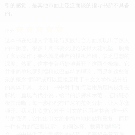
引的感觉，是其他市面上泛泛而谈的指导书所不具备
的。
☆
☆
☆
☆
☆
评分
这本书在处理文学理论与实践结合方面展现出了惊人
的平衡感。很多工具书要么理论说得天花乱坠，脱离
了实际操作；要么就是纯粹的模板堆砌，缺乏思想的
深度。然而，这本专著巧妙地避开了这两个极端。它
并非简单地罗列福柯或巴赫特的理论，而是将这些复
杂的概念“翻译”成可以直接应用于中文文学作品分析
的具体工具。比如，书中对于如何运用后殖民视角去
解构一篇现当代小说，给出的步骤和示范，逻辑链条
极其清晰，每一步都配有详尽的范例分析，让人茅塞
顿开。我尤其欣赏它对于“引文的运用与整合”这一环
节的强调，它指出引文绝非简单地粘贴和重复，而是
一种有力的“证据展示”，如何选择、裁剪和解释引
文，书中提供了非常精到的技巧。读完相关章节后，