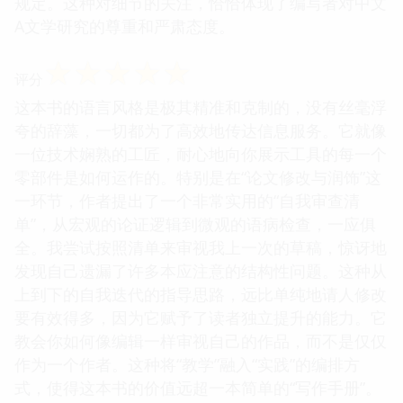
规定。这种对细节的关注，恰恰体现了编写者对中文
A文学研究的尊重和严肃态度。
☆
☆
☆
☆
☆
评分
这本书的语言风格是极其精准和克制的，没有丝毫浮
夸的辞藻，一切都为了高效地传达信息服务。它就像
一位技术娴熟的工匠，耐心地向你展示工具的每一个
零部件是如何运作的。特别是在“论文修改与润饰”这
一环节，作者提出了一个非常实用的“自我审查清
单”，从宏观的论证逻辑到微观的语病检查，一应俱
全。我尝试按照清单来审视我上一次的草稿，惊讶地
发现自己遗漏了许多本应注意的结构性问题。这种从
上到下的自我迭代的指导思路，远比单纯地请人修改
要有效得多，因为它赋予了读者独立提升的能力。它
教会你如何像编辑一样审视自己的作品，而不是仅仅
作为一个作者。这种将“教学”融入“实践”的编排方
式，使得这本书的价值远超一本简单的“写作手册”。