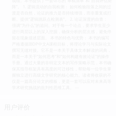
成绩。本书提供了一套详尽的“审稿清单”和“自我评估矩
阵”。 1. 逻辑流动的自我检测： 如何检验段落之间的过
渡是否自然，论证的推力是否持续增强，而非重复或打
断。提供“逻辑跳跃点检测表”。 2. 论证深度的自查：
强调“为什么”的追问。对于每一个论点，要求学生至少
进行两层以上的深入挖掘，确保分析的层次感，避免停
留在现象描述层面。 本书的特色与优势： 本书的编写
严格遵循IBDP中文A课程目标，将理论学习与实际论文
撰写无缝对接。它不是一本关于具体文本解读的词典，
而是一本关于“如何思考”和“如何构建有效论证”的操作
手册。通过大量的非特定文本的写作策略示范，本书确
保其指导框架具有高度的可迁移性，帮助每一位学生掌
握独立进行高级文学研究的核心能力。读者将收获的不
仅是一篇高分论文的模板，更是一套可以应对未来高等
学术研究挑战的批判性思维工具。 ---
用户评价