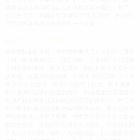
我感觉自己对如何让自己的分析更具说服力，有了一
个质的飞跃，不再是空泛地谈论“主题深刻”，而是能
用文本的具体细节去支撑每一个论断。
☆
☆
☆
☆
☆
评分
从版式和装帧来看，这本教材显然是为长期研习而设
计的。纸张质感很好，印刷清晰，大量的图表和思维
导图的穿插使用，极大地缓解了阅读长篇学术文字的
疲惫感。更值得称赞的是，它对“研究伦理”和“学术规
范”的部分的处理，着墨不少但绝不枯燥。它不是那
种冷冰冰地告诉你抄袭的后果，而是着重培养读者对
知识产权的尊重以及如何进行负责任的研究。对于许
多习惯于快速信息获取的年轻学子来说，建立起这种
严谨的学术态度至关重要。书中关于脚注和参考文献
格式的指南，也做得非常详尽和人性化，考虑到不同
学术社群的习惯，给出了灵活的建议，而不是僵硬的