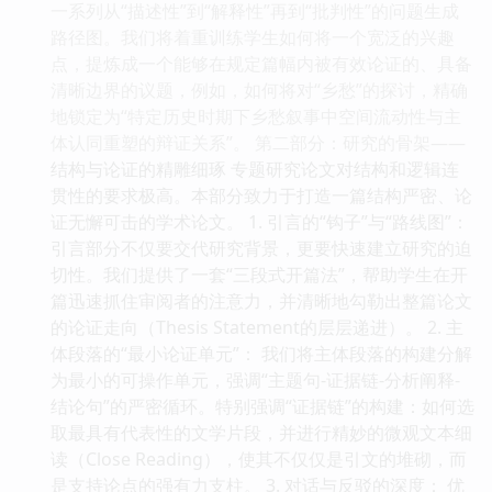
一系列从“描述性”到“解释性”再到“批判性”的问题生成
路径图。我们将着重训练学生如何将一个宽泛的兴趣
点，提炼成一个能够在规定篇幅内被有效论证的、具备
清晰边界的议题，例如，如何将对“乡愁”的探讨，精确
地锁定为“特定历史时期下乡愁叙事中空间流动性与主
体认同重塑的辩证关系”。 第二部分：研究的骨架——
结构与论证的精雕细琢 专题研究论文对结构和逻辑连
贯性的要求极高。本部分致力于打造一篇结构严密、论
证无懈可击的学术论文。 1. 引言的“钩子”与“路线图”：
引言部分不仅要交代研究背景，更要快速建立研究的迫
切性。我们提供了一套“三段式开篇法”，帮助学生在开
篇迅速抓住审阅者的注意力，并清晰地勾勒出整篇论文
的论证走向（Thesis Statement的层层递进）。 2. 主
体段落的“最小论证单元”： 我们将主体段落的构建分解
为最小的可操作单元，强调“主题句-证据链-分析阐释-
结论句”的严密循环。特别强调“证据链”的构建：如何选
取最具有代表性的文学片段，并进行精妙的微观文本细
读（Close Reading），使其不仅仅是引文的堆砌，而
是支持论点的强有力支柱。 3. 对话与反驳的深度： 优