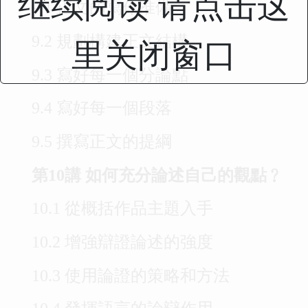
继续阅读 请点击这
9.1 正文的寫作准備
里关闭窗口
9.2 規劃構建正文結構
9.3 寫好每一個分論點
9.4 寫好每一個段落
9.5 撰寫正文的提綱
第10講 如何充分論述自己的觀點﹖
10.1 從概括作品主題入手
10.2 增強辯證論述的強度
10.3 使用論證的策略和方法