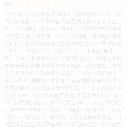
☆
☆
☆
☆
☆
评分
这本书的封面设计着实吸引人，那种沉稳又不失学术
气息的排版，一下子就让我感受到了其内容的专业
性。初次翻阅，我发现它对于研究论文的结构剖析极
为细致入微，简直像一张详尽的地图，清晰地指引着
我们如何从一个模糊的想法逐步构建起一个严谨的学
术论证。特别是关于“论点确立”和“文本细读”那几
章，作者似乎深谙中文文学研究的难点，用非常生动
的例子来解释那些抽象的理论概念。我过去在写论文
时总是徘徊在文献综述的泥潭里，但这本书提供了一
套清晰的梳理框架，教你如何有效地吸收前人成果，
并找到自己可以突破和贡献的空白点。它不仅仅是教
你“怎么写”，更重要的是启发你“应该思考什么”，这
种由内而外的指导，对于想要在IBDP中文A文学领域
迈出坚实一步的学生来说，无疑是一剂强心针。阅读
过程中，我仿佛有一位经验丰富的导师在我身边，随
时提醒我注意逻辑的连贯性和论证的深度，那种被指