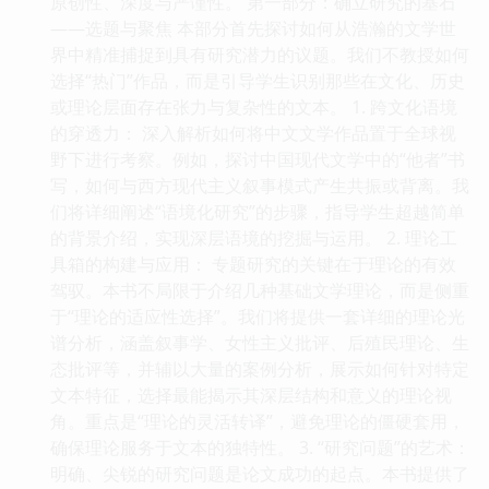
原创性、深度与严谨性。 第一部分：确立研究的基石
——选题与聚焦 本部分首先探讨如何从浩瀚的文学世
界中精准捕捉到具有研究潜力的议题。我们不教授如何
选择“热门”作品，而是引导学生识别那些在文化、历史
或理论层面存在张力与复杂性的文本。 1. 跨文化语境
的穿透力： 深入解析如何将中文文学作品置于全球视
野下进行考察。例如，探讨中国现代文学中的“他者”书
写，如何与西方现代主义叙事模式产生共振或背离。我
们将详细阐述“语境化研究”的步骤，指导学生超越简单
的背景介绍，实现深层语境的挖掘与运用。 2. 理论工
具箱的构建与应用： 专题研究的关键在于理论的有效
驾驭。本书不局限于介绍几种基础文学理论，而是侧重
于“理论的适应性选择”。我们将提供一套详细的理论光
谱分析，涵盖叙事学、女性主义批评、后殖民理论、生
态批评等，并辅以大量的案例分析，展示如何针对特定
文本特征，选择最能揭示其深层结构和意义的理论视
角。重点是“理论的灵活转译”，避免理论的僵硬套用，
确保理论服务于文本的独特性。 3. “研究问题”的艺术：
明确、尖锐的研究问题是论文成功的起点。本书提供了