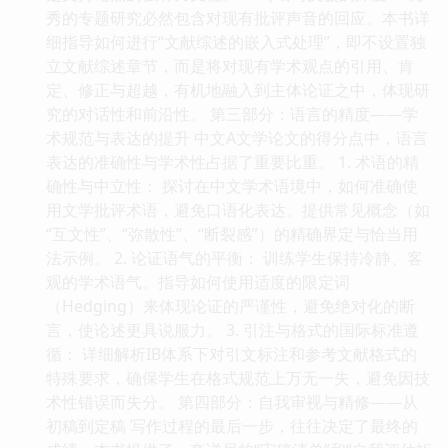
秀的专题研究必然包含对现有批评声音的回应。本书详
细指导如何进行“文献综述的嵌入式处理”，即不设置独
立文献综述章节，而是将对现有学术观点的引用、肯
定、修正与超越，有机地融入到主体论证之中，体现研
究的对话性和前沿性。 第三部分：语言的精度——学
术规范与表达的提升 中文A文学论文的得分点中，语言
表达的准确性与学术性占据了重要比重。 1. 术语的精
确性与中立性： 探讨在中文学术语境中，如何准确使
用文学批评术语，避免口语化表达。提供常见概念（如
“互文性”、“弥散性”、“断裂感”）的精确界定与恰当用
法示例。 2. 论证语气的平衡： 训练学生保持冷静、客
观的学术语气。指导如何使用适度的限定词
（Hedging）来体现论证的严谨性，避免绝对化的断
言，使论述更具说服力。 3. 引注与格式的国际标准遵
循： 详细解析IB体系下对引文标注和参考文献格式的
特殊要求，确保学生在格式规范上万无一失，避免因技
术性错误而失分。 第四部分：自我审视与精修——从
初稿到定稿 写作过程的最后一步，往往决定了最终的