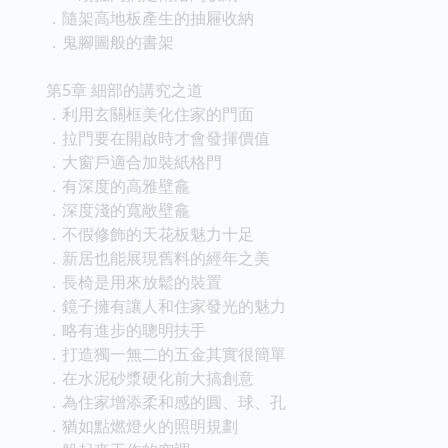
．隨架高地板產生的抽屜收納
．鬼腳圖般的書架
第5章 細部的講究之道
．利用玄關框美化住家的門面
．拉門要在開啟時才會發揮價值
．大窗戶適合加裝紙格門
．有深度的高雅壁龕
．深度淺的寬敞壁龕
．不假修飾的天花板魅力十足
．新居也能展現舊料的經年之美
．長椅是用來放鬆的裝置
．鏡子擁有讓人和住家發光的魅力
．略有進步的聰明扶手
．打造獨一無二的五金其實很簡單
．在水泥砂漿硬化前大搞創意
．為住家增添柔和感的圓、球、孔
．猶如點燃燈火的照明規劃