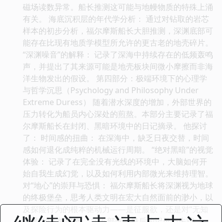
磁场读数异常。船长推测这可能与地幔物质的特殊上涌
有关。 海底沉积层的年代学分析： 通过对钻取的岩芯
样本的初步分析，福尔摩斯船长大胆推测，深渊底部可
能存在比现有地质学模型所允许的更古老的地壳碎片。
“深渊噪音”的解释： 记录了深海中持续存在的低频轰鸣
声，并提出了其来源可能是地壳板块间微小摩擦而非海
洋生物发出的假设。 第四部分：极端环境下的心理学
与哲学沉思（Psychology and Philosophy Under
Extreme Duress） 随着潜水深度的增加，外部世界的
压力转化为船员内心深处的煎熬。本部分主要记录了福
尔摩斯船长在封闭、黑暗环境中的日记摘录。 他探讨
了： 时间感的扭曲： 在深海中，缺乏日夜交替，时间
感如何退化成纯粹的机械运行周期。 “绝对黑暗”的视觉
体验： 记录了在完全没有光线的环境中，大脑如何开
始自我生成幻觉，以及如何利用内部微光来维持理智。
对“地心”的崇拜与恐惧： 福尔摩斯船长将深渊视为地球
的终极堡垒，思考人类文明在宏大自然面前的渺小，以
及探险行为的根本驱动力——是征服欲，还是对“无知
边界”的本能好奇。 第五部分：最后的记录与失踪