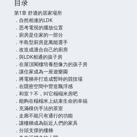
目录
第1章 舒適的居家場所
．自然相連的LDK
．思考電視的擺放位置
．廚房是住家的一部分
．半島型廚房是萬能選手
．改造成適合自己的廚房
．與LDK相通的孩子房
．在屋頂閣樓培養想像力的孩子房
．讓住家成為一座遊樂園
．將電梯井打造成暫時的競技場
．在隱密空間中營造飄浮感
．和室？不，叫它榻榻米房吧
．能夠在榻榻米上結束生命的幸福
．充滿模仿手法的茶室
．走廊不能只有通行的功能
．讓樓梯成為貼近人們的家具
．分頭支撐的樓梯