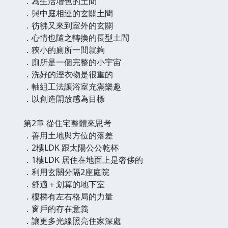
．為生活增色的土間
．與中庭相連的玄關土間
．彷彿又來到室外的玄關
．心情也隨之轉換的長型土間
．狹小的廁所一間就夠
．廁所是一個完整的小宇宙
．洗好的溼衣物是很重的
．軸組工法讓浴室充滿樂趣
．以創造開放感為目標
第2章 從住宅整體來思考
．善用土地與方位的落差
．2樓LDK 跟太陽公公乾杯
．1樓LDK 居住在地面上是奢侈的
．利用玄關分隔2座庭院
．舒適＋划算的地下室
．樓梯有左右格局的力量
．窗戶的存在意義
．讓更多光線照亮住家深處