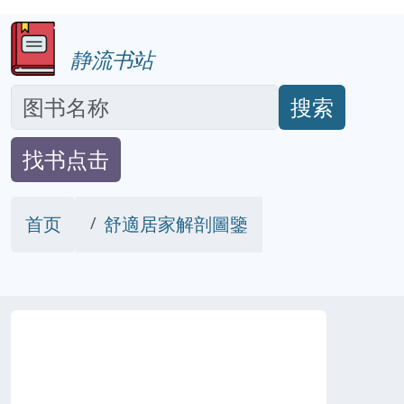
静流书站
搜索
找书点击
首页
舒適居家解剖圖鑒