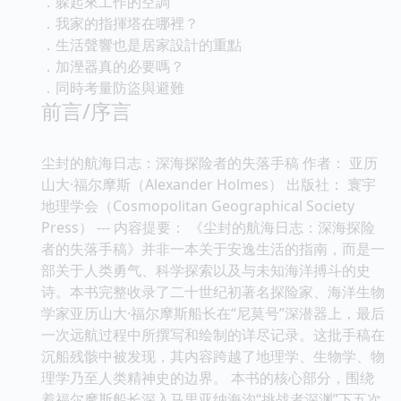
．躲起來工作的空調
．我家的指揮塔在哪裡？
．生活聲響也是居家設計的重點
．加溼器真的必要嗎？
．同時考量防盜與避難
前言/序言
尘封的航海日志：深海探险者的失落手稿 作者： 亚历
山大·福尔摩斯（Alexander Holmes） 出版社： 寰宇
地理学会（Cosmopolitan Geographical Society
Press） --- 内容提要： 《尘封的航海日志：深海探险
者的失落手稿》并非一本关于安逸生活的指南，而是一
部关于人类勇气、科学探索以及与未知海洋搏斗的史
诗。本书完整收录了二十世纪初著名探险家、海洋生物
学家亚历山大·福尔摩斯船长在“尼莫号”深潜器上，最后
一次远航过程中所撰写和绘制的详尽记录。这批手稿在
沉船残骸中被发现，其内容跨越了地理学、生物学、物
理学乃至人类精神史的边界。 本书的核心部分，围绕
着福尔摩斯船长深入马里亚纳海沟“挑战者深渊”下五次