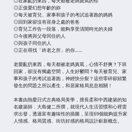
◎在家亂扔東西，每天都被老媽責罵的你
◎正值愛幻想年齡的妳
◎每天被育兒、家事和孩子的考試追著跑的媽媽
◎回到家卻沒有容身之處的爸爸
◎育兒工作告一段落，能夠享受清閒時光的夫婦
◎今後將與父母同住的人
◎與孩子同住的人
◎正在尋找「終老之所」的你……
老愛亂扔東西，每天都被老媽責罵，心情不舒爽？下班
回家，卻沒有獨處空間，人生好鬱悶？每天被育兒、家
事和孩子的考試追著跑，神經快分裂？這些零碎卻頻繁
發生的問題之所以產生，和居家格局息息相關！
本書由熱愛日式古典格局美學，擅長柔和中西建築的知
名建築師．大島健二所撰，就現代人生活習慣和心裡需
求出發，透過富有趣味性的插圖，呈現69個能夠提升家
人情感、格局質感、街坊好感的格局設計嶄新概念。