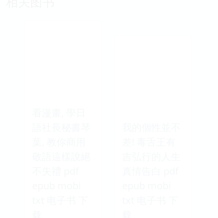
相关图书
看漫畫, 學日
語社長秘書琴
我的個性並不
葉, 教你商用
差! 毒舌王有
敬語這樣說絕
吉弘行的人生
不失禮 pdf
真情告白 pdf
epub mobi
epub mobi
txt 电子书 下
txt 电子书 下
载
载