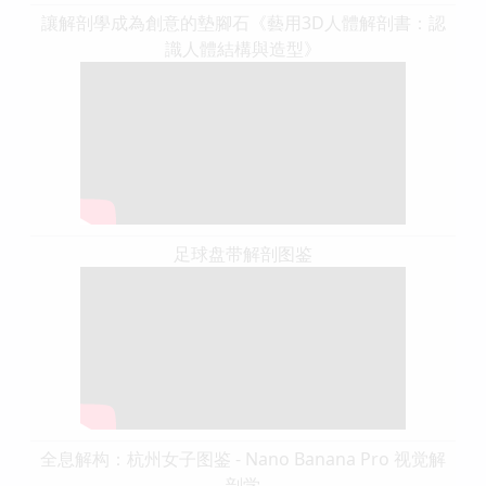
讓解剖學成為創意的墊腳石《藝用3D人體解剖書：認
識人體結構與造型》
足球盘带解剖图鉴
全息解构：杭州女子图鉴 - Nano Banana Pro 视觉解
剖学