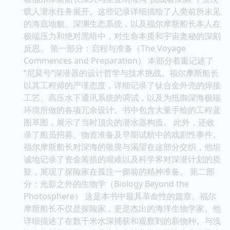
载人潜水任务展开。这些记录详细描绘了人类前所未见
的海底地貌、深渊生态系统，以及福尔摩斯船长本人在
极端压力和绝对黑暗中，对生命本质和宇宙奥秘的深刻
反思。 第一部分：启程与准备（The Voyage
Commences and Preparation） 本部分着重记述了
“尼莫号”深潜器的设计哲学与技术挑战。福尔摩斯船长
以其工程师的严谨态度，详细记录了钛合金外壳的焊接
工艺、高压水下通讯系统的调试，以及为抵御深海极端
环境所做的各项冗余设计。书中包含大量手绘的工程蓝
图草图，展示了当时顶尖的潜水器构造。 此外，还收
录了船员招募、物资准备及早期试航中的戏剧性事件。
福尔摩斯船长对深海的敬畏与渴望在这部分交织，他坦
诚地记录了资金筹措的艰难以及科学界对深潜计划的质
疑，展现了探险家在孤注一掷前的精神准备。 第二部
分：光影之外的生物学（Biology Beyond the
Photosphere） 这是本书中最具革命性的篇章。福尔
摩斯船长不仅是探险家，更是杰出的海洋生物学家。他
详细描述了在数千米水深捕获和观察到的新物种。与浅