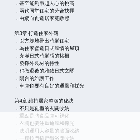
．甚至能夠串起人心的挑高
．兩代同堂住宅的分合抉擇
．由縱向創造居家寬敞感
第3章 打造住家外觀
．以方塊堆疊出時髦住宅
．為住家營造日式風情的屋頂
．充滿日式時髦感的格柵
．發揮外裝材的特性
．稍微退後的雅致日式玄關
．陽台的維護工作
．車庫也要有良好的通風和採光
第4章 維持居家整潔的秘訣
．不只是鞋櫃的玄關收納
．重點是將食品庫可視化
．衣櫥也要注重通風和採光
．聰明運用大容量的牆面收納
．一扇拉門搞定衛浴間收納