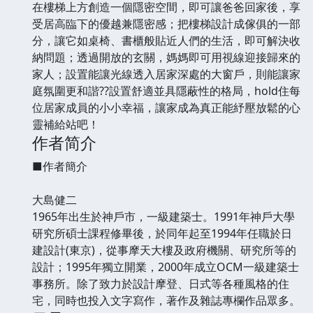
在樓梯上方創造一個隱密空間，即可讓爸爸回家後，享
受居高臨下的優越兼隱密感；把樓梯設計成傢俱的一部
分，讓它如桌椅、書櫃般貼近人們的生活，即可解決收
納問題；透過開放的玄關，媽媽即可用視線迎接歸來的
家人；設置能讓光線透入居家深處的大窗戶，則能讓家
庭氛圍更和諧??設置舒適並具隱蔽性的格局，hold住每
位居家成員的小小幸福，讓家成為真正能紓壓放鬆的心
靈補給站吧！
作者简介
■作者簡介
大島健二
1965年出生於神戶市，一級建築士。1991年神戶大學
研究所碩士課程修畢後，於同年起至1994年任職於日
建設計(東京)，從事摩天大樓及政府機關、研究所等的
設計；1995年獨立開業，2000年成立OCM一級建築士
事務所。除了致力於設計摩登、日式等各種風格的住
宅，同時也投入文字寫作，著作及雜誌專欄作品眾多。