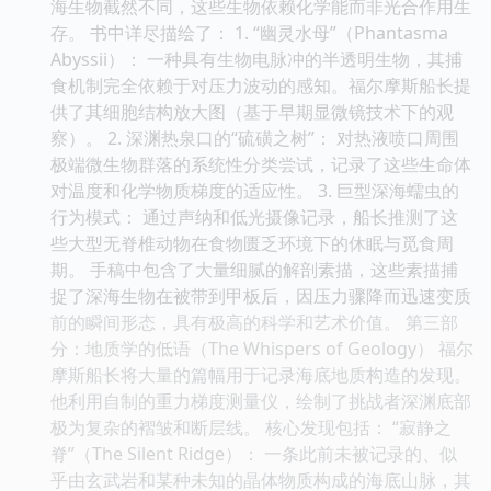
海生物截然不同，这些生物依赖化学能而非光合作用生
存。 书中详尽描绘了： 1. “幽灵水母”（Phantasma
Abyssii）： 一种具有生物电脉冲的半透明生物，其捕
食机制完全依赖于对压力波动的感知。福尔摩斯船长提
供了其细胞结构放大图（基于早期显微镜技术下的观
察）。 2. 深渊热泉口的“硫磺之树”： 对热液喷口周围
极端微生物群落的系统性分类尝试，记录了这些生命体
对温度和化学物质梯度的适应性。 3. 巨型深海蠕虫的
行为模式： 通过声纳和低光摄像记录，船长推测了这
些大型无脊椎动物在食物匮乏环境下的休眠与觅食周
期。 手稿中包含了大量细腻的解剖素描，这些素描捕
捉了深海生物在被带到甲板后，因压力骤降而迅速变质
前的瞬间形态，具有极高的科学和艺术价值。 第三部
分：地质学的低语（The Whispers of Geology） 福尔
摩斯船长将大量的篇幅用于记录海底地质构造的发现。
他利用自制的重力梯度测量仪，绘制了挑战者深渊底部
极为复杂的褶皱和断层线。 核心发现包括： “寂静之
脊”（The Silent Ridge）： 一条此前未被记录的、似
乎由玄武岩和某种未知的晶体物质构成的海底山脉，其