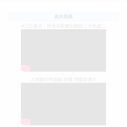
相关视频
#三日書店｜舒適居家解剖圖鑑｜大島健二
人體解剖學圖鑑-拼圖 預購宣傳片