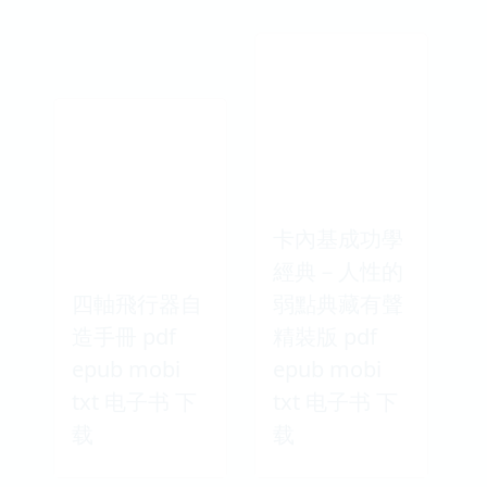
卡內基成功學
經典－人性的
四軸飛行器自
弱點典藏有聲
造手冊 pdf
精裝版 pdf
epub mobi
epub mobi
txt 电子书 下
txt 电子书 下
载
载