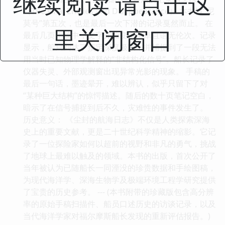
继续阅读 请点击这
（The Final Entries and Disappearance） 本书以“尼
莫号”第五次，也是最后一次下潜的记录戛然而止。 在
里关闭窗口
最后几页手稿中，文字开始变得潦草且语无伦次。记录
显示，船只到达了预定深度极限，并捕捉到了一段无法
用当时已知物理学解释的“非结构化信号”。船长记录了
仪器失灵、外部观测窗出现异常光影的现象。 手稿的
最后一句话，墨迹晕开，难以辨认，似乎只留下了对
“某种巨大结构”的惊愕描述。随后的数十页笔记空白，
暗示了在信号捕捉到后不久，灾难性的事件发生了。
历史意义： 《尘封的航海日志》不仅是人类探索深海
史上的重要文献，更是二十世纪科学精神的缩影。它记
录了一位探险家如何以超前的视野和非凡的勇气，挑战
了地球上最难以触及的领域。本书的出版，首次公开了
当年被认为已随船长一同湮没的珍贵数据和手绘图稿，
为现代海洋学、深海生物学及极端环境工程学研究提供
了宝贵的历史参考。 --- (本书附带的珍藏版包含高分辨
率的原始手稿扫描件、船员口述历史的访谈记录，以及
当代海洋学家对福尔摩斯船长发现的重新评估报告。)