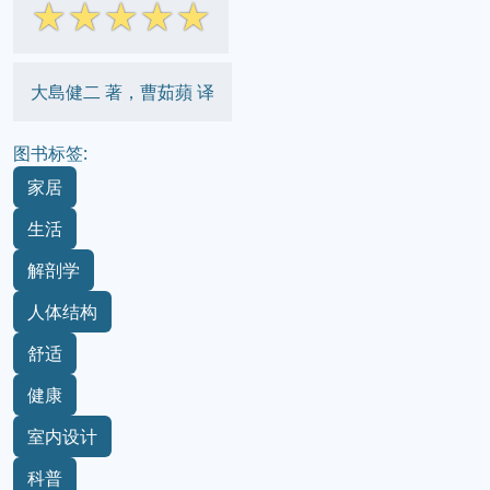
☆
☆
☆
☆
☆
大島健二 著，曹茹蘋 译
图书标签:
家居
生活
解剖学
人体结构
舒适
健康
室内设计
科普