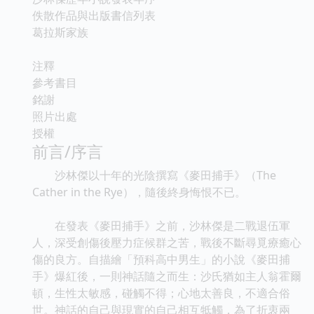
佚散作品與出版書信列表
葛拉斯家族
注釋
參考書目
銘謝
照片出處
授權
前言/序言
沙林傑以十年的光陰撰寫《麥田捕手》（The
Cather in the Rye），隨後終身悔恨不已。
在發表《麥田捕手》之前，沙林傑是二戰退伍軍
人，深受創傷後壓力症候群之苦，戰後不斷尋覓療癒心
傷的良方。自描繪「預科高中男生」的小說《麥田捕
手》爆紅後，一則神話隨之而生：沙氏猶如主人翁霍爾
頓，生性太敏感，碰觸不得；心地太善良，不適合俗
世。神話的自己與現實的自己相互牴觸，為了折衷兩