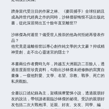
躋身當代受注目的作家之林、《麥田捕手》全球狂銷且
成為跨世代經典之作的同時，沙林傑卻悔恨不該出版此
書，從此深居簡出五十餘年直至離世??
沙林傑為何遁世？備受世人推崇的他為何拒絕再發表作
品？
他究竟是遠離俗世以專心創作純文學的大文豪？抑或精
神受創﹑走不出心靈迷宮的隱士？
本書兩位作者費時九年，跨越五大洲親訪二百餘人，透
過首度面世珍貴資料，勾勒出沙林傑未經修飾的寫實自
畫像，一窺他對愛、文學、名望、宗教、戰爭、死亡的
私房觀點。
全書以口述紀錄為主，架構揣摩驚悚小說，透過親朋好
友的說法，帶領讀者親臨沙林傑的祕境。受訪的親朋好
友包括二次大戰袍澤、近親、好友、女友、同學、編