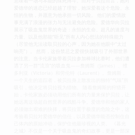
意味着一场与本能的殊死搏斗。而对于贝拉而言，她对
爱德华的迷恋已经超越了理智，她深爱着这个危险、永
恒的生物，并愿意为他承担一切风险。 他们的爱情故
事充满了浪漫的张力与无法避免的危险。爱德华向贝拉
展示了吸血鬼世界的奇迹：永恒的生命、超凡的速度与
力量、以及他那能“听见”所有人内心想法的特殊能力
（尽管他无法读取贝拉的心声，因为她在他眼中“太过
响亮”）。 然而，这份禁忌之爱很快就吸引了外部世界
的注意。当卡伦家族带着贝拉参加棒球比赛时，他们遭
遇了另一群“流浪”的吸血鬼——詹姆斯（James）、维
多利亚（Victoria）和劳伦特（Laurent）。詹姆斯，
一个天生的追踪者，被贝拉身上散发出的独特“气味”所
吸引，他决定将贝拉视为猎物。 随着詹姆斯的狩猎开
始，卡伦家族必须动用他们所有的力量来保护贝拉，让
她远离这场超自然世界的残酷斗争。爱德华和他的家人
必须做出艰难的抉择，将贝拉置于极度的危险之中，这
考验着贝拉对爱德华的信任，以及爱德华能否控制住自
己体内的原始冲动，保护住他最珍视的人类。 《暮光
之城》不仅是一个关于吸血鬼的奇幻故事，更是一部深