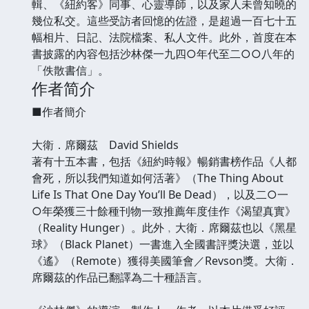
輯、《紐約客》同事、心靈導師，以及家人未曾知曉的
幾位私交。這些受訪者回憶的佐證，是超過一百七十五
幅相片、日記、法院檔案、私人文件。此外，首度在本
書披露的內容包括沙林傑一九四○年代至二○○八年的
「佚散書信」。
作者简介
■作者簡介
大衛．席爾茲 David Shields
著有十五本書，包括《紐約時報》暢銷書榜作品《人都
會死，所以我們知道如何活著》（The Thing About
Life Is That One Day You’ll Be Dead），以及二○一
○年榮獲三十餘種刊物一致推薦年度佳作《渴望真實》
（Reality Hunger）。此外﹐大衛．席爾茲也以《黑星
球》（Black Planet）一書進入全國書評獎決選，並以
《遙》（Remote）獲得美國筆會／Revson獎。大衛．
席爾茲的作品已翻譯為二十種語言。