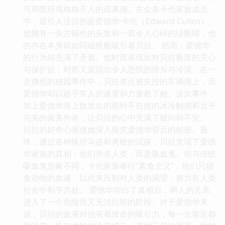
与周围环境格格不入的疏离感。在众多卡伦家族成员
中，最引人注目的是爱德华·卡伦（Edward Cullen）。
他拥有一头古铜色的头发和一双令人心碎的绿眼睛，他
的存在本身就如同磁铁般吸引着贝拉。 然而，爱德华
的行为却充满了矛盾。他时而表现出对贝拉极度的关心
与保护欲，时而又展现出令人恐惧的排斥与冷漠。在一
次偶然的校园事件中，贝拉差点被失控的车辆撞上，而
爱德华却以超乎常人的速度和力量救了她。这次事件，
加上爱德华身上散发出的那种不自然的冰冷触感和近乎
完美的俊美外表，让贝拉的心中充满了疑问和不安。
贝拉的好奇心驱使她深入探究爱德华背后的秘密。最
终，通过各种蛛丝马迹和勇敢的试探，贝拉发现了爱德
华家族的真相：他们并非人类，而是吸血鬼。但与传统
吸血鬼形象不同，卡伦家族奉行“素食主义”，他们只猎
食动物的血液，以此来压制对人类的渴望，努力在人类
社会中和平共处。 爱德华坦白了真相后，两人的关系
进入了一个危险而又无法抗拒的阶段。对于爱德华来
说，贝拉的血液对他有着致命的吸引力，每一次靠近都