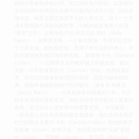
刻探讨青春期身份认同、初恋的狂热与恐惧、以及面对
永恒抉择时所展现出的勇气与脆弱的成长小说。贝拉必
须决定，她是否愿意放弃平凡的人类生活，踏入一个充
满永恒危险与美丽的新世界，与她的吸血鬼爱人共度
“暮光”之中。 主要角色介绍 伊莎贝拉·斯旺（Bella
Swan）： 故事的主角，一个有些笨拙、不擅长社交的
十六岁女孩。她性格坚韧，充满了对生活的好奇心，并
且对爱情抱有极其纯粹的执着。 爱德华·卡伦（Edward
Cullen）： 一位拥有非凡外貌和魅力的吸血鬼，被认
为是一百年前被莱西尔（Carlisle）转化。他拥有读心
术，对贝拉的血液有着强烈的渴望，因此与她保持距
离，但最终被她的独特个性所吸引。 雅各布·布莱克
（Jacob Black）： 一位来自奎鲁特部落的少年，与贝
拉有着深厚的童年友谊。他在后续情节中扮演了重要的
角色，是贝拉在人类世界中的重要支撑。 卡伦家族：
一群表面上是收养家庭的吸血鬼群体，他们是维多利亚
时代的医生卡莱尔·卡伦（Carlisle Cullen）和他的妻子
埃斯梅（Esme）的养子女，包括爱德华的“兄姐”爱丽
丝（Alice）、贾斯帕（Jasper）、罗莎莉（Rosalie）