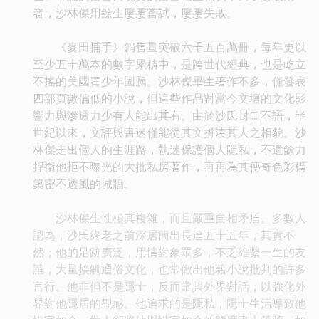
者，沙林傑用餘生屢屢嘗試，屢屢失敗。
《麥田捕手》銷售量突破六千五百萬冊，每年更以
至少五十萬本的數字累積中，是跨世代經典，也是屹立
不搖的美國青少年圖騰。沙林傑畢生著作不多，僅發表
四部頁數偏低的小說，但這些作品對當今文壇的文化影
響力與滲透力少有人能出其右。由於沙氏封口不語，半
世紀以來，文評與書迷僅能從其文拼湊其人之相貌。沙
林傑走出個人的生涯路，執迷保護個人隱私，不遺餘力
捍衛他拒不曝光的大批私房著作，再再為其傳奇色彩構
築密不透風的城牆。
沙林傑生性極其複雜，而且嚴重自相矛盾。多數人
認為，沙氏終老之前深居簡出長達五十五年，其實不
然；他的足跡廣泛，用情對象眾多，不乏維繫一生的友
誼，大量接觸通俗文化，也常做出他藉小說批判的許多
言行。他非但不是隱士，反而常與外界對話，以強化外
界對他隱居的觀感。他追求的是隱私，隱士生活導致他