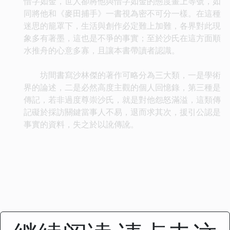
惜字如金，世人卻將他與惜字如金的態度畫上等號，如
同將他和《麥田捕手》一書視為密不可分一樣。在這種
迷思的籠罩下，生活與創作必定難上加難，各界對此現
象多有著墨，這也是不爭的事實；至於沙氏在這方面順
水推舟的心意多寡，且讓本書帶讀者認識。
坊間書寫沙林傑的著作可略分為三大類，一是學術
界的論述，二是必然高度主觀的個人回憶錄，第三種是
傳記，若非過度尊崇沙氏，就是對他怨怒滿溢，這類傳
記礙於採訪關鍵當事人不易，退而求其次，援引公認是
事實的資料，失之於以訛傳訛。