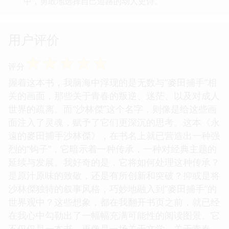
中，勇敢地选择自己道路的动人史诗。
用户评价
☆
☆
☆
☆
☆
评分
握着这本书，我脑海中浮现的是无数与“麥田捕手”相
关的画面，那些关于青春的叛逆、迷茫、以及对成人
世界的疏离。而“沙林傑”这个名字，则像是给这些画
面注入了灵魂，赋予了它们更深沉的思考。这本《永
遠的麥田捕手沙林傑》，在书名上就已营造出一种强
烈的“钩子”，它暗示着一种传承，一种对经典主题的
延续与发展。我好奇的是，它将如何处理这种传承？
是原汁原味的致敬，还是有所创新和突破？抑或是将
沙林傑独特的叙事风格，巧妙地融入到“麥田捕手”的
世界观中？这些想象，都在我翻开书页之前，就已经
在我心中勾勒出了一幅幅充满可能性的阅读图景。它
不仅仅是一本书，更像是一场关于文学、关于青春、