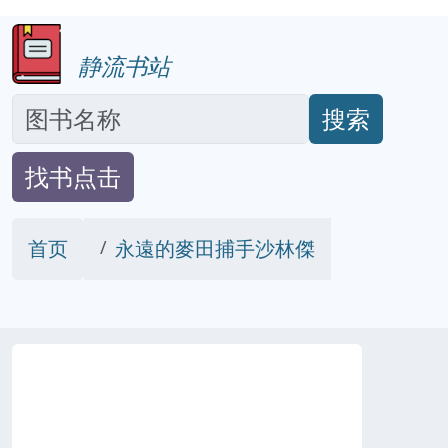
静流书站
搜索
找书点击
首页
永遠的麥田捕手沙林傑