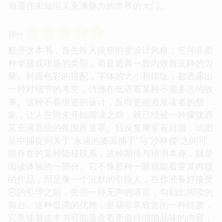
扇通往未知但又充满魅力的世界的大门。
☆
☆
☆
☆
☆
评分
翻开这本书，首先映入眼帘的是设计风格，它并非那
种华丽或张扬的类型，而是透着一股内敛而沉静的力
量。封面色彩的搭配，字体的大小和排版，都透露出
一种对细节的考究，仿佛在低语着某种不需多言的故
事。这种不着痕迹的设计，反而更能激发读者的想
象，让人在尚未开始阅读之前，就已经被一种朦胧而
又充满意境的氛围所笼罩。我反复摩挲着封面，试图
从中捕捉到关于“永遠的麥田捕手”与“沙林傑”之间可
能存在的某种隐秘联系，这种期待与猜测本身，就是
阅读体验的一部分。它不像那种一眼就能看穿其内核
的作品，而是像一个沉默的引路人，在你准备好接受
它的引导之前，先用一种无声的语言，勾勒出阅读的
舞台。这种低调的优雅，是我非常欣赏的一种特质，
它意味着这本书可能蕴含着更值得细细品味的内容，