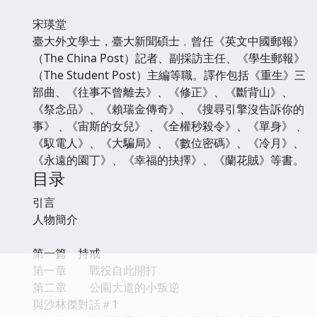
宋瑛堂
臺大外文學士，臺大新聞碩士﹐曾任《英文中國郵報》
（The China Post）記者、副採訪主任、《學生郵報》
（The Student Post）主編等職。譯作包括《重生》三
部曲、《往事不曾離去》、《修正》、《斷背山》、
《祭念品》、《賴瑞金傳奇》、《搜尋引擎沒告訴你的
事》﹑《宙斯的女兒》﹑《全權秒殺令》、《單身》﹑
《馭電人》、《大騙局》、《數位密碼》、《冷月》、
《永遠的園丁》、《幸福的抉擇》、《蘭花賊》等書。
目录
引言
人物簡介
第一篇 持戒
第一章 戰役自此開打
第二章 公園大道的小叛逆
與沙林傑對話＃1