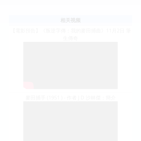
相关视频
【電影預告】《叛逆字傳：我的麥田捕曲》11月2日 筆
生傳奇
麥田捕手 (1951 ) - 作者 J D 沙林傑：簡介