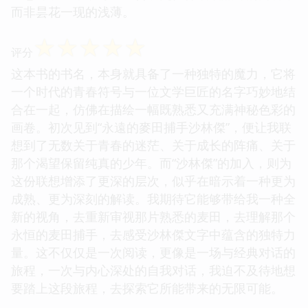
而非昙花一现的浅薄。
☆
☆
☆
☆
☆
评分
这本书的书名，本身就具备了一种独特的魔力，它将
一个时代的青春符号与一位文学巨匠的名字巧妙地结
合在一起，仿佛在描绘一幅既熟悉又充满神秘色彩的
画卷。初次见到“永遠的麥田捕手沙林傑”，便让我联
想到了无数关于青春的迷茫、关于成长的阵痛、关于
那个渴望保留纯真的少年。而“沙林傑”的加入，则为
这份联想增添了更深的层次，似乎在暗示着一种更为
成熟、更为深刻的解读。我期待它能够带给我一种全
新的视角，去重新审视那片熟悉的麦田，去理解那个
永恒的麦田捕手，去感受沙林傑文字中蕴含的独特力
量。这不仅仅是一次阅读，更像是一场与经典对话的
旅程，一次与内心深处的自我对话，我迫不及待地想
要踏上这段旅程，去探索它所能带来的无限可能。