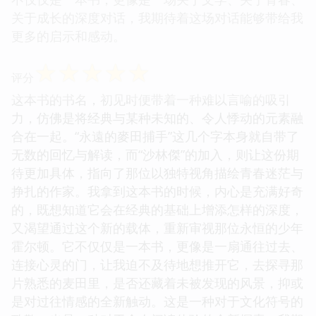
关于成长的深度对话，我期待着这场对话能够带给我
更多的启示和感动。
☆
☆
☆
☆
☆
评分
这本书的书名，初见时便带着一种难以言喻的吸引
力，仿佛是将经典与某种未知的、令人悸动的元素融
合在一起。“永遠的麥田捕手”这几个字本身就自带了
无数的回忆与解读，而“沙林傑”的加入，则让这份期
待更加具体，指向了那位以独特视角描绘青春迷茫与
挣扎的作家。我拿到这本书的时候，内心是充满好奇
的，既想知道它会在经典的基础上增添怎样的深度，
又渴望通过这个新的载体，重新审视那位永恒的少年
霍尔顿。它不仅仅是一本书，更像是一扇通往过去、
连接心灵的门，让我迫不及待地想推开它，去探寻那
片熟悉的麦田里，是否还藏着未被发现的风景，抑或
是对过往情感的全新触动。这是一种对于文化符号的