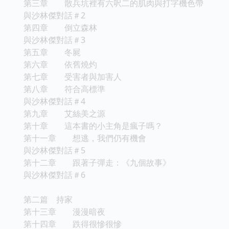
第三章 散兵坑裡有六呎二的肌肉與打字機色帶
與沙林傑對話＃2
第四章 倒立森林
與沙林傑對話＃3
第五章 冬屍
第六章 依舊燒灼
第七章 受害者與加害人
第八章 符合高標準
與沙林傑對話＃4
第九章 艾絲美之源
第十章 這本書的小主角是瘋子嗎？
第十一章 想逃，我們仍有機會
與沙林傑對話＃5
第十二章 跟著子彈走：《九個故事》
與沙林傑對話＃6
第二篇 持家
第十三章 漫漫暗夜
第十四章 跌得很慘很慘