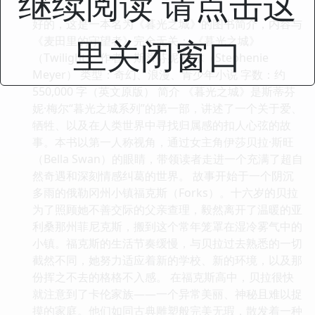
继续阅读 请点击这
好的，这是一本名为《暮光之城》的图书简介，内容与
里关闭窗口
《麦田里的守望者》完全无关： 《暮光之城》
（Twilight） 作者：斯蒂芬妮·梅尔（Stephenie
Meyer） 类型：奇幻、浪漫、青少年小说 字数：约
550,000 字（英文原版） 简介 《暮光之城》是斯蒂芬
妮·梅尔“暮光之城系列”的第一部，讲述了一个关于爱、
牺牲、以及在人类世界中寻找归属感的扣人心弦的故
事。本书以第一人称视角，通过女主角伊莎贝拉·斯旺
（Bella Swan）的眼睛，带领读者走进一个充满了超自
然奇遇和深刻情感纠葛的世界。 故事开始于一个阴沉
多雨的俄勒冈州小镇福克斯（Forks）。十六岁的贝拉
为了照顾她不善交际的父亲查理，毅然离开了温暖的亚
利桑那州菲尼克斯，搬到这个常年笼罩在湿冷雾气中的
小镇。福克斯的生活节奏缓慢，与贝拉过去熟悉的一切
截然不同，她努力适应着新的学校、新的环境，以及那
份挥之不去的格格不入感。 在福克斯高中，贝拉很快
就注意到了卡伦家族——一个异常美丽、神秘且难以捉
摸的家庭。他们如同古典雕塑般完美无瑕，散发着一种