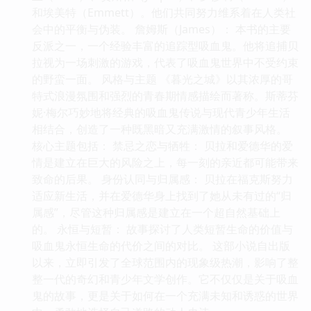
和埃美特（Emmett）。他们共同努力维系着在人类社
会中的平衡与伪装。 詹姆斯（James）： 本书的主要
反派之一，一个经验丰富的追踪型吸血鬼。他将追捕贝
拉视为一场刺激的游戏，代表了吸血鬼世界中不受约束
的野蛮一面。 风格与主题 《暮光之城》以其浓厚的哥
特式浪漫氛围和强烈的青春期情感描绘而著称。斯蒂芬
妮·梅尔巧妙地将经典的吸血鬼传说与现代青少年生活
相结合，创造了一种既黑暗又充满激情的叙事风格。
核心主题包括： 禁忌之恋与牺牲： 贝拉和爱德华的爱
情是建立在巨大的风险之上，每一刻的亲近都可能带来
致命的后果。 身份认同与归属感： 贝拉在福克斯努力
适应新生活，并在爱德华身上找到了她从未有过的“归
属感”，尽管这种归属感是建立在一个超自然基础上
的。 永恒与短暂： 故事探讨了人类短暂生命的价值与
吸血鬼永恒生命的代价之间的对比。 这部小说自出版
以来，立即引发了全球范围内的现象级热潮，影响了整
整一代的奇幻和青少年文学创作。它不仅仅是关于吸血
鬼的故事，更是关于如何在一个充满未知和诱惑的世界