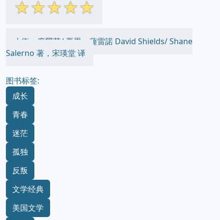
☆
☆
☆
☆
☆
大衛．席爾茲/ 夏恩．薩雷諾 David Shields/ Shane
Salerno 著，宋瑛堂 译
图书标签:
成长
青春
迷茫
孤独
反叛
文学经典
美国文学