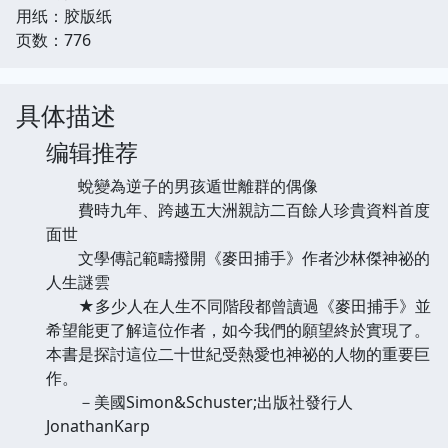
用纸：胶版纸
页数：776
具体描述
编辑推荐
蛻變為逆子的男孩遁世離群的偶像
費時九年、跨越五大洲親訪二百餘人珍貴資料首度
面世
文學傳記範疇撥開《麥田捕手》作者沙林傑神祕的
人生謎雲
★多少人在人生不同階段都曾讀過《麥田捕手》並
希望能更了解這位作者，如今我們的願望終於實現了。
本書是探討這位二十世紀受熱愛也神祕的人物的重要巨
作。
－美國Simon&Schuster;出版社發行人
JonathanKarp