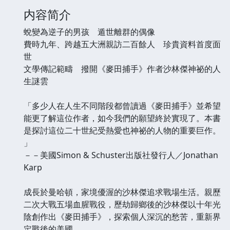
内容简介
蛻變為逆子的男孩 遁世離群的偶像
費時九年、跨越五大洲親訪二百餘人 珍貴資料首度面
世
文學傳記範疇 撥開《麥田捕手》作者沙林傑神祕的人
生謎雲
「多少人在人生不同階段都曾讀過《麥田捕手》並希望
能更了解這位作者，如今我們的願望終於實現了。本書
是探討這位二十世紀受熱愛也神祕的人物的重要巨作。
」
－－美國Simon & Schuster出版社發行人／Jonathan
Karp
成長於曼哈頓，家境優渥的沙林傑追求戰場生活。親歷
二次大戰五場血腥戰役，歷劫歸鄉後的沙林傑以十年光
陰創作出《麥田捕手》，探索個人深沉的愁苦，重新界
定戰後的美國。