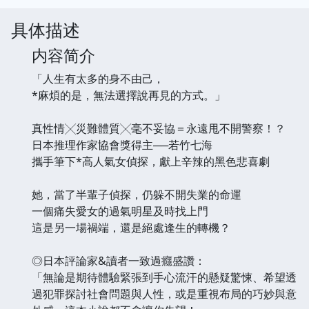
具体描述
内容简介
「人生有太多的身不由己，
*麻煩的是，無法選擇說再見的方式。」
真性情╳災難體質╳毫不妥協＝永遠甩不開警察！？
日本推理作家協會獎得主──若竹七海
攜手筆下*高人氣女偵探，獻上辛辣的黑色悲喜劇
她，當了半輩子偵探，仍躲不開失業的命運
一個痛失愛女的過氣明星及時找上門
這是另一場禍端，還是絕處逢生的轉機？
◎日本評論家&讀者一致過癮盛讚：
「無論是期待體驗緊張到手心流汗的懸疑驚悚、希望透
過犯罪探討社會問題與人性，或是重視布局的巧妙與意