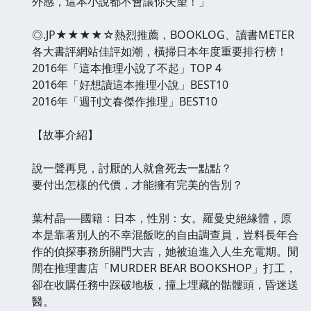
外感，這本小說都不會讓你失望！」
◎.JP★★★★☆熱烈推薦，BOOKLOG、讀書METER
各大書評網站佳評如潮，橫掃日本年度重要排行榜！
2016年「這本推理小說了不起」TOP 4
2016年「好想讀這本推理小說」BEST10
2016年「週刊文春傑作推理」BEST10
【故事介紹】
說一聲再見，討厭的人就會死去一點點？
要付出怎樣的代價，才能擁有完美的告別？
葉村晶──國籍：日本，性別：女。羅曼史絕緣體，原
本是靠著別人的不幸混飯吃的自由調查員，豈料長年合
作的偵探事務所關門大吉，她被迫進入人生充電期。閒
閒在推理書店「MURDER BEAR BOOKSHOP」打工，
卻在收購任務中踩破地板，撞上埋藏的骷髏頭，昏迷送
醫。