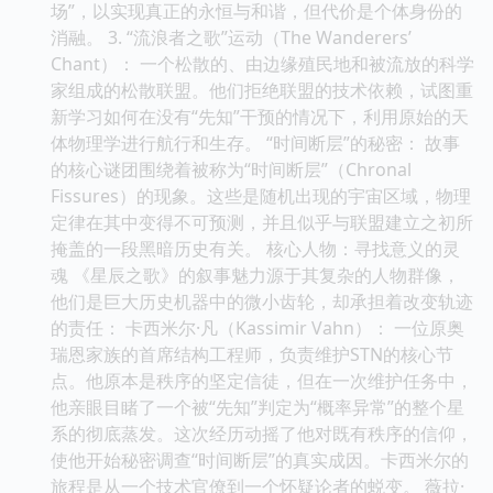
场”，以实现真正的永恒与和谐，但代价是个体身份的
消融。 3. “流浪者之歌”运动（The Wanderers’
Chant）： 一个松散的、由边缘殖民地和被流放的科学
家组成的松散联盟。他们拒绝联盟的技术依赖，试图重
新学习如何在没有“先知”干预的情况下，利用原始的天
体物理学进行航行和生存。 “时间断层”的秘密： 故事
的核心谜团围绕着被称为“时间断层”（Chronal
Fissures）的现象。这些是随机出现的宇宙区域，物理
定律在其中变得不可预测，并且似乎与联盟建立之初所
掩盖的一段黑暗历史有关。 核心人物：寻找意义的灵
魂 《星辰之歌》的叙事魅力源于其复杂的人物群像，
他们是巨大历史机器中的微小齿轮，却承担着改变轨迹
的责任： 卡西米尔·凡（Kassimir Vahn）： 一位原奥
瑞恩家族的首席结构工程师，负责维护STN的核心节
点。他原本是秩序的坚定信徒，但在一次维护任务中，
他亲眼目睹了一个被“先知”判定为“概率异常”的整个星
系的彻底蒸发。这次经历动摇了他对既有秩序的信仰，
使他开始秘密调查“时间断层”的真实成因。卡西米尔的
旅程是从一个技术官僚到一个怀疑论者的蜕变。 薇拉·