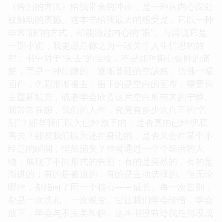
《告別的方法》给我带来的冲击，是一种从内心深处
被触动的震撼。这本书给我最大的感受是，它以一种
非常“静”的方式，却能激起内心的“浪”。与其说它是
一部小说，我更愿意称之为一段关于人生哲思的旅
程。书中对于“失去”的描绘，不是那种撕心裂肺的痛
楚，而是一种细微的、逐渐蔓延的空缺感，仿佛一幅
画作，色彩渐渐褪去，留下的是空白的画布，需要你
去重新填充，或者学会欣赏这片空白所带来的宁静。
我常常在想，我们的人生，究竟有多少次真正的“告
别”？那些我们以为已经放下的，是否真的已经彻底
离去？那些我们以为还在身边的，是否又会在某个不
经意的瞬间，悄然消失？作者通过一个个鲜活的人
物，展现了不同形式的告别：有的是突然的，有的是
渐进的；有的是被迫的，有的是主动选择的。但无论
哪种，都指向了同一个核心——成长。每一次告别，
都是一次洗礼，一次蜕变。它让我们学会珍惜，学会
放下，学会与不完美和解。这本书没有给我任何现成