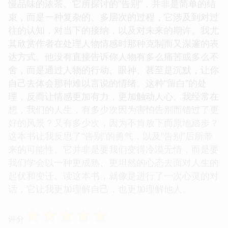
慢品味的浓茶。它所探讨的“告别”，并非是简单的结
束，而是一种复杂的、多层次的过程，它涉及到对过
往的认知，对当下的接纳，以及对未来的期许。我尤
其欣赏作者在处理人物情感时那种克制而又深邃的表
达方式。他没有直接告诉你人物有多么痛苦或多么不
舍，而是通过人物的行动、眼神、甚至是沉默，让你
自己去体会那种难以言说的情绪。这种“留白”的处
理，反而让情感更加有力，更加触动人心。我经常在
想，我们的人生，有多少次因为害怕告别而错过了更
好的风景？又有多少次，因为不肯放下而原地踏步？
这本书让我反思了“告别”的勇气，以及“告别”后所带
来的可能性。它并非是要我们变得冷漠无情，而是要
我们学会以一种更成熟、更坦然的心态去面对人生的
起伏和变迁。读这本书，就像是进行了一次心灵的对
话，它让我更加理解自己，也更加理解他人。
☆
☆
☆
☆
☆
评分