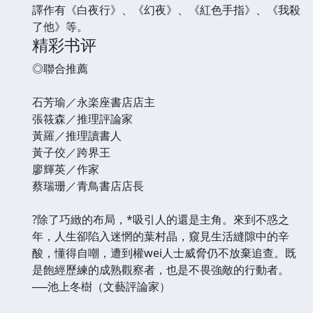
譯作有《白夜行》、《幻夜》、《紅色手指》、《我殺
了他》等。
精彩书评
◎聯合推薦
石芳瑜／永楽座書店店主
張筱森／推理評論家
黃羅／推理讀書人
黃子佼／跨界王
廖輝英／作家
蔡瑞珊／青鳥書店店長
?除了巧緻的布局，*吸引人的還是主角。來到不惑之
年，人生卻陷入迷惘的葉村晶，窺見生活縫隙中的辛
酸，懂得自嘲，遭到權wei人士威脅仍不放棄追查。既
是飽經歷練的成熟觀察者，也是不畏強敵的行動者。
──池上冬樹（文藝評論家）