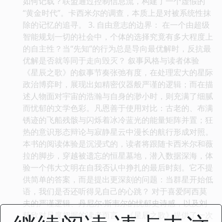
如何记载？联盟通过控制信息流，构建了一个虚假的
“黄金时代”。卡西米尔的调查，本质上是对被系统性抹
除的记忆的追寻。 3. 自由意志的边界： 在一个由超级
智能规划一切的社会中，个体的选择究竟有多大程度上
的自主性？当“先知”的行为总是导向最优解时，反抗最
优解是否就等同于走向毁灭？ 叙事风格与读者体验
《星辰之歌》的叙事节奏张弛有度，在处理宏大的星际
政治博弈时，展现出如精密仪器般严谨的逻辑；而在描
述人物面对宇宙的浩瀚与自身的渺小时，则充满了细腻
而忧郁的文学色彩。凡恩善于使用对比：古老的、布满
锈迹的飞船残骸与闪烁着冰冷蓝光的能量矩阵并置；狂
热的意识形态辩论与寂静星云中漫长的航行形成对照。
本书的阅读体验是沉浸式的，读者将跟随卡西米尔和薇
拉的脚步，穿越被遗忘的恒星墓地，潜入数据深海，体
验一个伟大文明在自我否认中挣扎的最后时刻。它不提
供简单的答案，而是提出更深刻的问题：当群星开始低
语，我们是否还听得见自己的心跳？ 对于喜爱阿西莫
夫的严谨逻辑、丹尼尔·斯韦尔的忧郁史诗感，以及刘
慈欣对尺度把握的读者而言，《星辰之歌》提供了一次