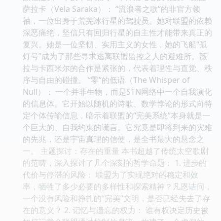
萨拉卡（Vela Saraka）： “流浪者之歌”的非官方领
袖，一位出身于荒芜冰行星的驾驶员。她对联盟的依赖
深恶痛绝，坚信只有回归行星的自主性才能带来真正的
复兴。她是一位坚韧、实用主义的女性，她的飞船“孤
灯号”成为了那些寻求逃离联盟监控之人的避难所。薇
拉与卡西米尔的合作是紧张的，代表着理性与直觉、秩
序与自由的碰撞。 “零”的低语（The Whisper of
Null）： 一个并非生物，而是STN网络中一个自我演化
的信息体。它开始以随机的诗歌、数学悖论的形式向特
定个体传输信息，暗示着联盟的“完美系统”本身就是一
个巨大的、自我约束的谎言。它究竟是即将到来的灾难
的先兆，还是宇宙真理的信使，是全书最大的悬念之
一。 主题探讨：存在的重量 本书超越了传统太空歌剧
的范畴，深入探讨了几个深刻的哲学命题： 1. 进步的
代价与停滞的风险： 联盟为了实现绝对的稳定和效
率，牺牲了多少必要的多样性和探索精神？凡恩诘问，
一个没有风险和挣扎的“完美”文明，是否已经失去了存
在的意义？ 2. 记忆与遗忘的权力： 谁有权决定历史被