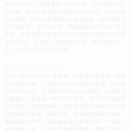
的“告别方法”，而是通过一个个故事，引发读者自己
的思考。这种不直接给出答案的写作方式，恰恰是最
具力量的，因为它促使我们主动去探索，去寻找属于
自己的答案。读完这本书，我感觉到自己的内心更加
平静，也更加愿意去接纳生活中那些不确定和不可避
免的“告别”。它像是一位智慧的长者，用温和的语
言，指引我走向内心的宁静。
☆
☆
☆
☆
☆
评分
读完《告別的方法》这本书，我脑海里萦绕着一种难
以言喻的情绪，一种温柔而又沉重的复杂感。它不像
那些跌宕起伏、充满戏剧冲突的小说那样，让你肾上
腺素飙升，更像是一杯陈年的普洱，初入口时可能有
些许涩意，但细细品味，其醇厚甘甜的滋味便在齿颊
间慢慢晕染开来，回味无穷。作者的笔触极其细腻，
像是潮湿的空气，缓缓渗透进你灵魂的每一个角落。
他塑造的人物，无论是主角还是配角，都并非完美无