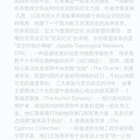
的阴影无处不在。它更像是一部深沉的挽歌，一曲献给
所有辉煌文明在时间洪流面前的无力感。作者伊莱亚斯
·凡恩，以其对宏大尺度叙事和细腻个体命运交织的独
特视角，构建了一个既冷酷又充满诗意的未来世界。
世界观设定：宏大与微观的交织 永恒联盟的黄昏： 故
事的背景设定在“至高纪元”的末期。永恒联盟依靠的是
“亚空间拓扑网络”（Spatio-Topological Network,
STN），一种超越光速的信息与物质传输技术，维系着
数千个不同生物种族的和平（或曰稳定）。然而，随着
核心算法的衰老和中央智能“先知”（The Oracle）的逐
渐失语，联盟内部的矛盾如同地核的压力，开始以肉眼
可见的速度累积。 三大家族与意识形态的冲突： 故事
主要围绕三个在联盟中拥有核心地位的派系展开： 1.
奥瑞恩家族（The Aurion Dynasty）： 他们是传统的
维护者，相信绝对的秩序和中央集权是唯一的生存之
道。他们掌握着STN的物理接口和军事力量，其意识形
态强调“效率高于自由”。 2. 赛弗洛斯学派（The
Cyphros Collective）： 一群激进的生物工程学家和数
字哲学家。他们主张将所有个体意识上传至“统一心智