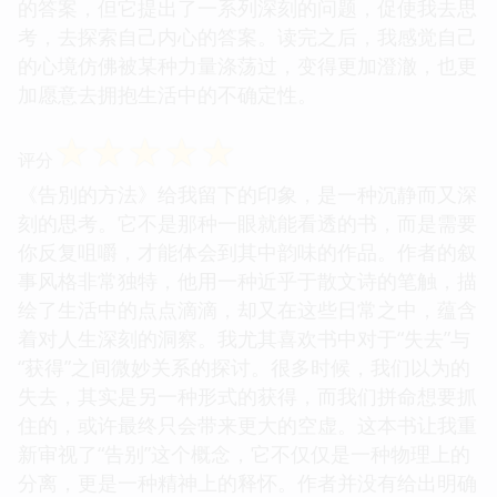
的答案，但它提出了一系列深刻的问题，促使我去思
考，去探索自己内心的答案。读完之后，我感觉自己
的心境仿佛被某种力量涤荡过，变得更加澄澈，也更
加愿意去拥抱生活中的不确定性。
☆
☆
☆
☆
☆
评分
《告別的方法》给我留下的印象，是一种沉静而又深
刻的思考。它不是那种一眼就能看透的书，而是需要
你反复咀嚼，才能体会到其中韵味的作品。作者的叙
事风格非常独特，他用一种近乎于散文诗的笔触，描
绘了生活中的点点滴滴，却又在这些日常之中，蕴含
着对人生深刻的洞察。我尤其喜欢书中对于“失去”与
“获得”之间微妙关系的探讨。很多时候，我们以为的
失去，其实是另一种形式的获得，而我们拼命想要抓
住的，或许最终只会带来更大的空虚。这本书让我重
新审视了“告别”这个概念，它不仅仅是一种物理上的
分离，更是一种精神上的释怀。作者并没有给出明确