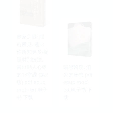
畫家之眼: 眼
前所見, 遠比
你所知更多-從
題材到技法,
畫出動人心弦
暗黑醫院: 消
的13堂課 (第2
失的病患 pdf
版) pdf epub
epub mobi
mobi txt 电子
txt 电子书 下
书 下载
载