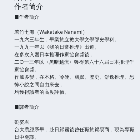
作者简介
■作者簡介
若竹七海（Wakatake Nanami）
一九六三年生，畢業於立教大學文學部史學科。
一九九一年以《我的日常推理》出道。
在多次入圍日本推理作家協會獎後，
二○一三年以〈黑暗越流〉獲得第六十六屆日本推理作
家協會獎。
作風多變，在本格、冷硬、幽默、歷史、舒逸推理、恐
怖小說之間自由來去，
均獲得讀者的高度評價。
■譯者簡介
劉姿君
台大農經系畢，赴日歸國後曾任職於貿易商，現為專職
日中翻譯。