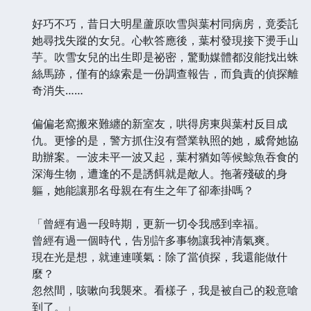
好巧不巧，昔日大明星蘆原吹雪與葉村同病房，竟委託
她尋找失蹤的女兒。心軟答應後，葉村發現接下燙手山
芋。吹雪女兒的出生即是祕密，驚動媒體都沒能找出蛛
絲馬跡，僅有的線索是一份調查報告，而負責的偵探離
奇消失……
偏偏老窩搬來難纏的新室友，哄得房東與葉村反目成
仇。更慘的是，警方抓住沒有營業執照的她，威脅她協
助辦案。一波未平一波又起，葉村猶如等候鯨魚吞食的
深海生物，遭逢的不是誘餌就是敵人。拖著殘破的身
軀，她能讓那名母親在有生之年了卻牽掛嗎？
「曾經有過一段時期，更新一切令我感到幸福。
曾經有過一個時代，告別許多事物讓我神清氣爽。
現在光是想，就連連嘆氣：除了當偵探，我還能做什
麼？
忽然間，咳嗽向我襲來。看樣子，我是被自己的殺意嗆
到了。」