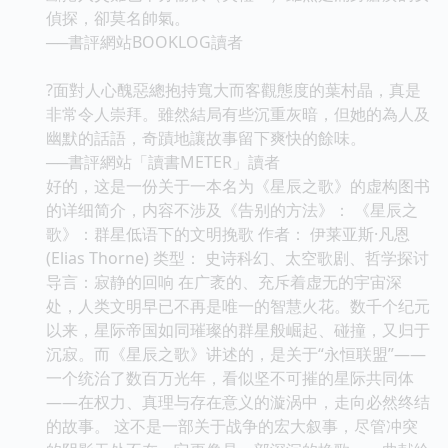
偵探，卻莫名帥氣。
──書評網站BOOKLOG讀者
?面對人心醜惡總抱持寬大而客觀態度的葉村晶，真是
非常令人崇拜。雖然結局有些沉重灰暗，但她的為人及
幽默的話語，奇蹟地讓故事留下爽快的餘味。
──書評網站「讀書METER」讀者
好的，这是一份关于一本名为《星辰之歌》的虚构图书
的详细简介，内容不涉及《告别的方法》： 《星辰之
歌》：群星低语下的文明挽歌 作者： 伊莱亚斯·凡恩
(Elias Thorne) 类型： 史诗科幻、太空歌剧、哲学探讨
导言：寂静的回响 在广袤的、充斥着虚无的宇宙深
处，人类文明早已不再是唯一的智慧火花。数千个纪元
以来，星际帝国如同璀璨的群星般崛起、碰撞，又归于
沉寂。而《星辰之歌》讲述的，是关于“永恒联盟”——
一个统治了数百万光年，看似坚不可摧的星际共同体
——在权力、真理与存在意义的漩涡中，走向必然终结
的故事。 这不是一部关于战争的宏大叙事，尽管冲突