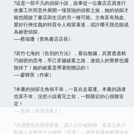
?這是一部不凡的偵探小說，故事從一位書店店員進行
收書工作而意外展開一場冒險的偵察之旅，她的偵探才
能也開啟了書店與生活的另一種可能。主角富有熱血、
愛好行俠仗義的特質令人相當著迷，或許哪天我也能成
為祕密偵探。
──蔡瑞珊（青鳥書店店長）
?若竹七海的《告別的方法》，看似無腦，其實透過精
巧細密的思考，早己穿越破案之路，連煩人的警察也擺
脫掉了！她的破案是帶著附贈品的！
──廖輝英（作家）
?本書的偵探主角很不幸，一直在走霉運。本書的讀者
也算不幸，沒把小說看完之前，一顆懸宕的心很難安
定！
──黃羅（推理讀書人）
?充滿豐富的推理要素，讓人沒空喊無聊。看著主角不
斷捲入災難也十分愉快（失禮！）雖然是滿身瘡痍的女