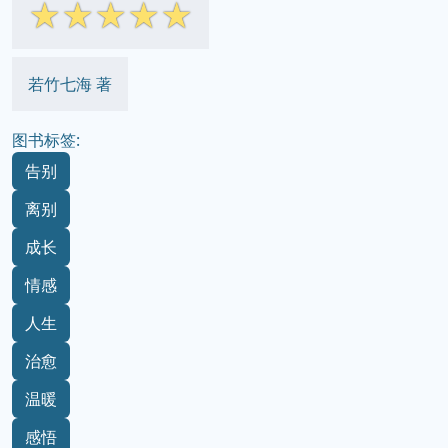
☆
☆
☆
☆
☆
若竹七海 著
图书标签:
告别
离别
成长
情感
人生
治愈
温暖
感悟