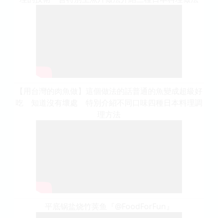
【用台灣的肉魚做】這個做法的話普通的魚變成超級好
吃 知道沒有壞處 特別介紹不同口味四種日本料理調
理方法
平底锅盐烧竹荚鱼『@FoodForFun』