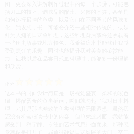
图，更会深入讲解制作过程中的每一个步骤，可能包
括刀工的技巧、调味品的配比、火候的掌握，甚至是
如何选择最佳的鱼类，以及它们在不同季节的风味变
化。我设想，书中可能会介绍一些相对传统的、或是
鲜为人知的日式鱼料理，这些料理背后或许还承载着
一些历史故事或地方特色。我希望这本书能够让我感
受到烹饪的乐趣，同时也能提升我对美食的鉴赏能
力，让我以后在品尝日式鱼料理时，能够多一份理解
和欣赏。
☆
☆
☆
☆
☆
评分
这本书的封面设计简直是一场视觉盛宴！柔和的暖色
调，搭配烫金的鱼类插画，瞬间就勾起了我对日本料
理，尤其是那些精致的鱼类料理的无限遐想。虽然我
还没有机会细读书中的内容，但单凭这封面，我就能
感受到一种宁静、专注的艺术气息扑面而来。那种感
觉就像是打开了一扇通往静谧日式庭院的大门，空气