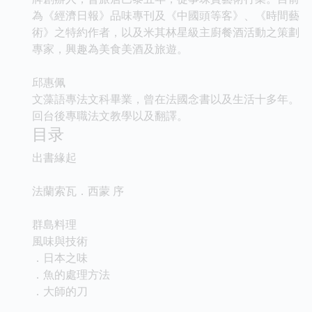
為《經濟日報》品味專刊及《中國頭等客》、《時間藝
術》之特約作者，以及米其林星級主廚餐酒活動之策劃
專家，興趣為美食美酒及旅遊。
邱惠佩
文藻語專法文科畢業，曾在法國念書以及生活十多年。
回台後專職法文教學以及翻譯。
目录
出書緣起
法蘭索瓦．西蒙 序
群島料理
風味與技術
．日本之味
．魚的處理方法
．大師的刀