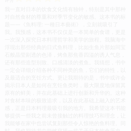
我一直对日本的饮食文化情有独钟，特别是其中那种
对自然食材的尊重和对季节变化的敏感。这本书的标
题——《魚料理: 一種日本藝術》，立刻就吸引了
我。我预感，这本书不仅仅是一本简单的食谱，更是
一次深入探究日本料理哲学和美学的旅程。我脑海中
浮现出那些经典的日式鱼料理，比如生鱼片那如同宝
石般晶莹剔透的色泽，烤鱼那焦香四溢的诱人气息，
还有那些造型别致、口感清淡的煮鱼。我猜想，书中
一定会详细介绍各种不同种类的鱼，它们的特性，以
及最适合的烹饪方式。更让我期待的是，书中或许会
揭示日本人是如何在烹饪鱼类时，最大限度地保留其
原有的鲜美，并在此基础上进行创新和升华的。这种
对食材本味的极致追求，以及在此基础上融入的艺术
感，正是日本料理最吸引我的地方。我希望这本书能
够提供一些我之前未曾接触过的料理技巧和理念，让
我能够在家中也尝试复刻那些令人惊艳的鱼料理。同
时，我也期待书中能够穿插一些关于日本饮食历史、