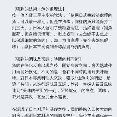
【獨到的技術：魚的處理法】
按一位巴黎三星主廚的說法：「使用日式宰殺法處理的
魚，可以放一星期，但是在法國，同樣的魚只能保持二
到三天。」日本人發明了幾種處理法：活締處理（讓魚
腦死，但身體仍活著）、剝皮處理（去魚鱗不去魚皮，
以保護細嫰的魚肉），加上放血處理（完全去除魚腥
味），讓日本主廚得到全球品質*好的魚肉。
【獨到的調味及烹調：時間的料理術】
魚肉在僵化反應出現之後、開始腐敗之前，會因熟成作
用而開始軟化。不同的魚，會在不同時刻達到美味顛
峰。對日本專業料理人來說，獲取*佳魚肉的關鍵，是
讓「時間」來進行調味及烹調，然後，掌握肉質及風味
達到*美味的平衡的一刻，至於爐火上的烹煮、調味，
都只是其次，甚至完全不需要。
在認識了日本料理的基礎之後，我們將踏入四位大師的
廚房，認識日本料理的精髓及技巧，每位主廚都代表一