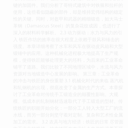
键的加固件。我们分析了哥特式建筑中对铁箍和拉杆的
使用，这些看似隐蔽的部件，却是维持宏伟结构的稳定
性的关键。同时，对盔甲和武器的精细锻造，如大马士
革钢（Damascus Steel）的复杂花纹成因，也进行了
深入的材料科学解析。 2.3 动力驱动：水力与风力的引
入 铁匠作坊的效率在很大程度上依赖于鼓风和锤击的
强度。本章详细考察了水车和风车在驱动皮风箱和大型
锻锤中的应用。这种机械化进程极大地提高了生产规
模，使得铁匠能够处理更大的坯料，为后来的工业革命
铺平了道路。我们比较了不同地理区域中，水流与风力
资源对当地锻造中心发展的影响。 第三章：工业革命
的冲击与铁匠的身份重塑 3.1 机械化时代的来临 蒸汽机
和轧钢机的出现，彻底改变了金属的生产方式。本章探
讨了工业革命对传统手工锻造业的颠覆性影响。大规
模、低成本的轧制钢材迅速取代了手工锻造的型材。传
统铁匠的职能开始分化：一部分工人转入大型工厂的流
水线，而另一部分则坚守着对定制、复杂和艺术性金属
加工的需求。 3.2 农具与地方经济：铁匠的日常 尽管面