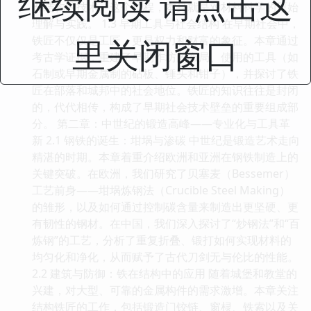
继续阅读 请点击这
部结构的技术。这个过程，本身就是对材料科学的原始
理解与实践。 1.3 早期工具与社会结构 在早期社会中，
里关闭窗口
铁匠不仅仅是工匠，更是权力和财富的象征。本章通过
考古学证据，重建了早期作坊的布局、使用的工具（如
石制或早期金属制的砧板、锤头和钳子），并探讨了铁
匠在部落和城邦中的社会地位。铁匠的知识往往是封闭
的，代代相传，构成了早期社会技术壁垒的重要组成部
分。 第二章：中世纪的锻造高峰——专业化与工具革
新 2.1 钢铁的诞生：坩埚与渗碳 中世纪是锻造艺术走向
精湛的时期。本章着重介绍欧洲和亚洲在钢铁制造上的
关键突破。在欧洲，我们研究了贝塞麦（Bessemer）
工艺前身——坩埚炼钢法（Crucible Steel Making）
的雏形，以及如何通过控制碳含量来制造出更坚硬、更
有韧性的钢材。在中国，我们深入探讨了“炒钢法”和“百
炼钢”的工艺，分析了重复折叠、锻打如何实现材料的
均匀化和净化，从而赋予了古代刀剑无与伦比的性能。
2.2 建筑与防御：铁在结构中的应用 随着城堡和教堂的
兴建，对大型、可靠的金属构件的需求激增。本章关注
结构铁匠的工作，包括锻造门铰链、窗棂、铁索以及关