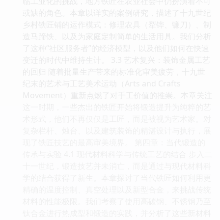
临工业化的挑战，地方铁匠在农业社会中仍扮演着不可
或缺的角色。本章以详实的案例研究，描述了十九世纪
乡村铁匠铺的运作模式：修理农具（犁铧、镰刀）、制
造马蹄铁、以及为家庭定制简单的生活用具。我们分析
了这种“社区服务者”的经济模型，以及他们如何在快速
变迁的时代中维持生计。 3.3 艺术复兴：装饰金属工艺
的回归 随着批量生产带来的标准化审美疲劳，十九世
纪末的艺术与工艺美术运动（Arts and Crafts
Movement）重新点燃了对手工价值的推崇。本章关注
这一时期，一些杰出的铁匠开始将锻造提升为纯粹的艺
术形式，他们不再仅仅是工匠，而是被视为艺术家。对
复杂栏杆、烛台、以及建筑装饰的精湛设计与执行，展
现了铁匠技艺的最高审美境界。 第四章：当代锻造的
传承与实验 4.1 现代材料科学与传统工艺的结合 步入二
十一世纪，锻造技艺并未消亡，而是通过与现代材料科
学的结合获得了新生。本章探讨了当代铁匠如何利用更
精确的温度控制、真空处理以及新型合金，来挑战传统
材料的性能极限。我们考察了使用高碳钢、不锈钢乃至
钛合金进行热成型和锻造的实践，并分析了这些新材料