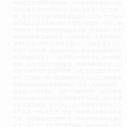
对传统工艺流程带来的调整。 4.2 数字技术在设计与制
造中的角色 现代铁匠的工作流程正在被数字化工具重
塑。本章详细介绍了计算机辅助设计（CAD）软件如何
帮助铁匠在锻造前模拟应力分布和几何形状。同时，我
们也考察了数控切割与辅助锻造设备（如液压机）如何
融入传统的手工锤击流程，以提高复杂、大规模项目的
效率和精度，同时保持“手工感”。 4.3 刀匠的复兴与工
具哲学 当代刀匠（Bladesmiths）群体是传统锻造技艺
最活跃的捍卫者之一。本书通过对当代顶尖刀匠的深度
访谈，揭示了他们对材料选择、热处理曲线的执着，以
及对“功能即美学”的哲学追求。刀匠文化已成为全球性
的手工艺社群，他们通过网络平台分享知识，推动着传
统锻造知识的公开化和标准化。 结语：未熄灭的炉火
锻造是一门关于耐心、力量和理解的学科。从远古的原
始冶炼到如今高精尖的航空航天零部件制造，铁匠的熔
炉从未真正熄灭。本书总结了这一古老技艺的韧性——
它不仅是一种制造方式，更是一种处理人与材料关系的
方式。在快速迭代的技术时代，对火的驾驭和对金属的
敬畏，依然是人类智慧的重要体现。铁匠的未来，在于