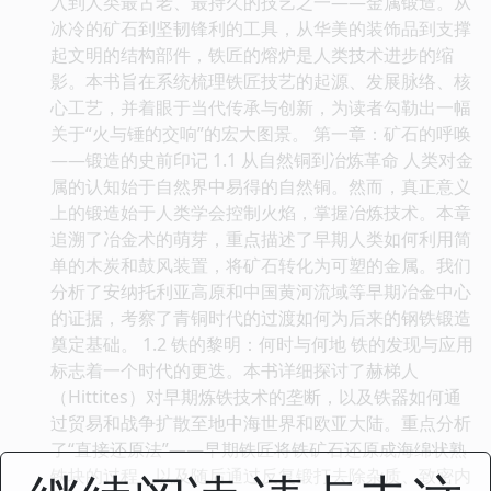
入到人类最古老、最持久的技艺之一——金属锻造。从
冰冷的矿石到坚韧锋利的工具，从华美的装饰品到支撑
起文明的结构部件，铁匠的熔炉是人类技术进步的缩
影。本书旨在系统梳理铁匠技艺的起源、发展脉络、核
心工艺，并着眼于当代传承与创新，为读者勾勒出一幅
关于“火与锤的交响”的宏大图景。 第一章：矿石的呼唤
——锻造的史前印记 1.1 从自然铜到冶炼革命 人类对金
属的认知始于自然界中易得的自然铜。然而，真正意义
上的锻造始于人类学会控制火焰，掌握冶炼技术。本章
追溯了冶金术的萌芽，重点描述了早期人类如何利用简
单的木炭和鼓风装置，将矿石转化为可塑的金属。我们
分析了安纳托利亚高原和中国黄河流域等早期冶金中心
的证据，考察了青铜时代的过渡如何为后来的钢铁锻造
奠定基础。 1.2 铁的黎明：何时与何地 铁的发现与应用
标志着一个时代的更迭。本书详细探讨了赫梯人
（Hittites）对早期炼铁技术的垄断，以及铁器如何通
过贸易和战争扩散至地中海世界和欧亚大陆。重点分析
了“直接还原法”——早期铁匠将铁矿石还原成海绵状熟
铁块的过程，以及随后通过反复锻打去除杂质、致密内