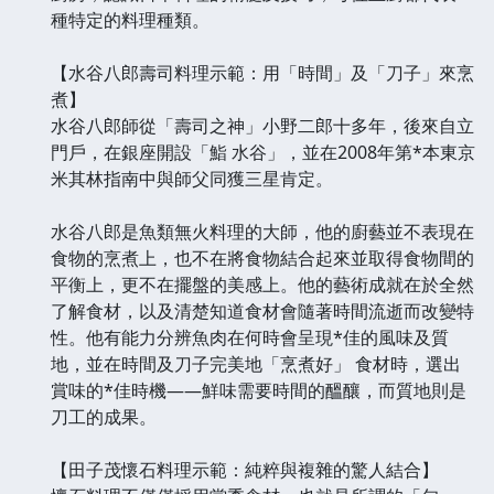
種特定的料理種類。
【水谷八郎壽司料理示範：用「時間」及「刀子」來烹
煮】
水谷八郎師從「壽司之神」小野二郎十多年，後來自立
門戶，在銀座開設「鮨 水谷」，並在2008年第*本東京
米其林指南中與師父同獲三星肯定。
水谷八郎是魚類無火料理的大師，他的廚藝並不表現在
食物的烹煮上，也不在將食物結合起來並取得食物間的
平衡上，更不在擺盤的美感上。他的藝術成就在於全然
了解食材，以及清楚知道食材會隨著時間流逝而改變特
性。他有能力分辨魚肉在何時會呈現*佳的風味及質
地，並在時間及刀子完美地「烹煮好」 食材時，選出
賞味的*佳時機——鮮味需要時間的醞釀，而質地則是
刀工的成果。
【田子茂懷石料理示範：純粹與複雜的驚人結合】