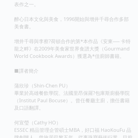
表作之一。
醉心日本文化與美食，1996開始與增井千尋合作多部
美食書。
增井千尋與李察?荷頓合作的第*本作品《安東── 卡特
龍之畔》在2009年美食家世界食譜大獎（Gourmand
World Cookbook Awards）獲選為*佳廚師書籍。
■譯者簡介
蒲欣珍（Shin-Chen PU）
畢業於高雄餐飲學院、法國里昂保羅?包庫斯廚藝學院
（Institut Paul Bocuse）。曾任餐廳主廚，擔任書籍
及口語翻譯。
何宣瑩（Cathy HO）
ESSEC 精品管理企管碩士MBA，好口福 HaoKouFu 品
牌創辦人，曾旅居巴黎五年，從事珠寶藝術行業。目前