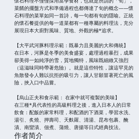
懷石料理不僅僅採用當季食材，也就是所謂的「旬」，
菜餚的擺盤方式和準備過程也都傳達了旬的概念——懷
石料理的菜單如同一首詩，每一句都有旬的隱喻。正統
的懷石餐提供的每一道菜都有一種專屬的料理法，充分
展現日本大廚對風味、質地、外觀的極*追求。
【大平武河豚料理示範：既暴力且美麗的大和傳統】
在日本，河豚是冬季的美食盛宴，處理過程暴烈，成果
卻美得一如純淨的雪，質地獨特，風味既細緻又強烈
（這滋味同時帶著危險）。就是這些特性，讓這罕見的
魚散發令人難以抗拒的吸引力，讓人甘願冒著死亡的風
險，挾入口中品嘗。
【烏山正夫和食示範： 在家中就可複製的美味】
在三種*具代表性的高級料理之後，進入日本人的日常
飲食：配飯的家常料理，和配酒的下酒菜，學習水洗、
湯引、炙燒、押壽司、天麩羅、清湯、昆布包裹、醃
漬、南蠻漬、佃煮、蒲燒、唐揚等日式經典技法。
作者简介