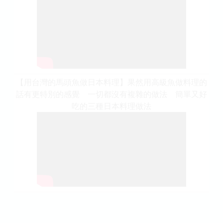
【用台灣的馬頭魚做日本料理】果然用高級魚做料理的
話有更特別的感覺 一切都沒有複雜的做法 簡單又好
吃的三種日本料理做法