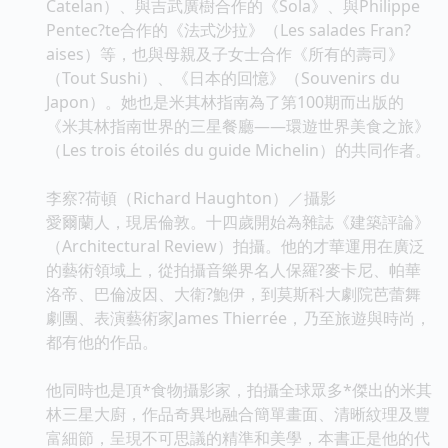
Catelan）、與吉武廣樹合作的《Sola》、與Philippe
Pentec?te合作的《法式沙拉》（Les salades Fran?
aises）等，也與母親及子女士合作《所有的壽司》
（Tout Sushi）、《日本的回憶》（Souvenirs du
Japon）。她也是米其林指南為了第100期而出版的
《米其林指南世界的三星餐廳——環遊世界美食之旅》
（Les trois étoilés du guide Michelin）的共同作者。
李察?荷頓（Richard Haughton）／攝影
愛爾蘭人，現居倫敦。十四歲開始為雜誌《建築評論》
（Architectural Review）拍攝。他的才華運用在廣泛
的藝術領域上，從拍攝音樂界名人保羅?麥卡尼、帕華
洛帝、巴倫波因、大衛?鮑伊，到莫斯科大劇院芭蕾舞
劇團、表演藝術家James Thierrée，乃至旅遊與時尚，
都有他的作品。
他同時也是頂*食物攝影家，拍攝全球眾多*傑出的米其
林三星大廚，作品奇異地融合簡單畫面、清晰紋理及豐
富細節，呈現不可思議的精準和美學，本書正是他的代