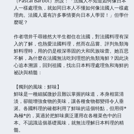
（Pascal Barbot）所說：「法國人不知道如何像日本
人一樣處理魚，就如同日本人不懂如何像法國人一樣處
理肉。法國人還有許多事情要向日本人學習！」但學什
麼呢？
作者増井千尋雖然大半生都住在法國，對法國料理有深
入的了解，也熱愛法國料理，然而在品嘗、評判魚類海
鮮料理時，用的仍是根深蒂固的大和民族味蕾。她百思
不解，為什麼在法國無法吃到理想的魚類海鮮？因此決
心追本溯源，回到祖國，找出日本料理處理魚和海鮮的
祕訣與精髓：
【獨到的風味：鮮味】
鮮味是一種細膩微妙且難以掌握的味道，本身相當清
淡，卻能增強食物的美味，讓各種食物都變得令人垂
涎。各國料理的確都利用了鮮味的這個特點，但用得*
為極*的，莫過於把鮮味廣泛運用在各種菜色中的日
本。不認識這個基礎風味，就無法理解日本料理的精
髓。