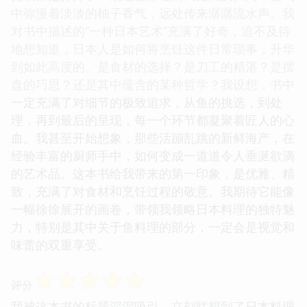
中弥漫着淡淡的柚子香气，远处传来潺潺流水声。我
对书中描述的“一种日本艺术”充满了好奇，迫不及待
地想知道，日本人是如何将烹饪这件日常琐事，升华
到如此高度的。是食材的选择？是刀工的精湛？是摆
盘的巧思？还是其中蕴含的某种哲学？我设想，书中
一定充满了对细节的极致追求，从鱼的挑选，到处
理，再到最后的呈现，每一个环节都凝聚着匠人的心
血。我甚至开始想象，那些活蹦乱跳的新鲜海产，在
经验丰富的厨师手中，如何变成一道道令人垂涎欲滴
的艺术品。这本书给我带来的第一印象，是优雅、精
致，充满了对食材和烹饪过程的敬意。我期待它能像
一幅徐徐展开的画卷，带领我领略日本料理的独特魅
力，特别是其中关于鱼料理的部分，一定会是视觉和
味蕾的双重享受。
☆
☆
☆
☆
☆
评分
我被这本书的标题深深吸引，立刻联想到了日本料理