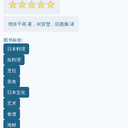
☆
☆
☆
☆
☆
増井千尋 著，何宣瑩，邱惠佩 译
图书标签:
日本料理
魚料理
烹饪
美食
日本文化
艺术
食谱
海鲜