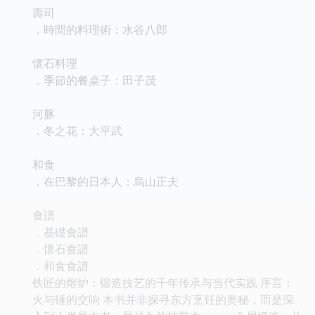
壽司
．時間的料理術：水谷八郎
懷石料理
．季節的餐桌子：田子茂
河豚
．冬之花：大平武
和食
．在巴黎的日本人：烏山正夫
食譜
．基礎食譜
．懷石食譜
．和食食譜
铁匠的熔炉：锻造技艺的千年传承与当代实践 序言：
火与锤的交响 本书并非探寻东方烹饪的奥秘，而是深