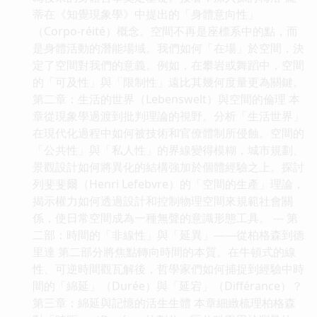
蒂在《知覺現象學》中提出的「身體意向性」
（Corpo-réité）概念。空間不再是座標系中的點，而
是身體活動的潛能場域。我們如何「在場」於空間，決
定了空間對我們的意義。例如，在攀岩或舞蹈中，空間
的「可及性」與「限制性」遠比其幾何度量更為關鍵。
第二章：生活的世界（Lebenswelt）與空間的倫理 本
章從現象學過渡到批判理論的視野。分析「生活世界」
在現代化過程中如何被技術和官僚體制所侵蝕。空間的
「公共性」與「私人性」的界線變得模糊，城市規劃、
景觀設計如何將異化的結構強加於個體經驗之上。探討
列斐斐爾（Henri Lefebvre）的「空間的生產」理論，
揭示權力如何透過設計和控制物理空間來規範社會關
係，使日常空間成為一種無聲的意識形態工具。 --- 第
二部：時間的「非線性」與「延異」——從柏格森到德
里達 第二部分將焦點轉向時間的本質。在牛頓式的線
性、可逆時間觀瓦解後，哲學家們如何捕捉到經驗中時
間的「綿延」（Durée）與「延宕」（Différance）？
第三章：綿延與記憶的活生生體 本章細緻梳理柏格森