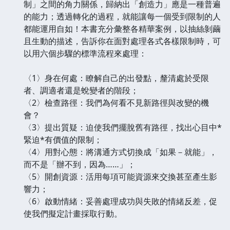
制」之間的角力關係，歸納出「創造力」應是一種普遍
的能力；透過轉化的過程，就能讓每一個受到限制的人
都能運用自如！本書充分彙整各精華案例，以抽絲剝繭
且生動的描述，告訴你在面對處理各式各樣限制時，可
以用六個步驟的標準流程來處理：
〈1〉身在何處：瞭解自己的出發點，釐清處於受限
者、調適者還是蛻變者的階段；
〈2〉檢查路徑：我們為何看不見新路徑與改變的機
會？
〈3〉提出質疑：迫使我們擺脫舊有路徑，找出心目中*
緊迫*有價值的限制；
〈4〉用對心態：將溝通方式切換成「如果－就能」，
而不是「辦不到，因為……」；
〈5〉開創資源：活用每項可能資源來交換甚至產生影
響力；
〈6〉啟動情緒：妥善處理成功與失敗的情緒反差，促
使我們擬定計畫採取行動。