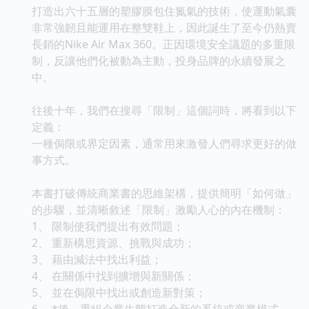
打造出六十五層的塑膠膜包住氮氣的技術，使運動氣囊
非常強韌且能運用在整雙鞋上，因此誕生了至今仍熱賣
長銷的Nike Air Max 360。正因環境安全議題的多重限
制，反讓他們化被動為主動，投身品牌的永續發展之
中。
往後十年，我們在搜尋「限制」這個詞時，將看到以下
定義：
一種侷限或界定因素，通常用來激發人們尋求更好的做
事方式。
本書打破傳統商業書的思維架構，提供簡明「如何做」
的步驟，並清晰敘述「限制」激勵人心的內在機制：
1、 限制使我們提出有效問題；
2、 重新構思資源、挑戰與成功；
3、 藉由減法中找出利益；
4、 在關係中找到擴增與新關係；
5、 並在侷限中找出或創造新對策；
6、 *後，重組企業生態打造全新的系統或商業模式。