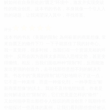
解如何在自身所处的“匱乏”环境中，激发并实现突破
性的商业创意。这本书的书名，本身就像一个引人入
胜的谜题，让我渴望深入其中，寻找答案。
☆
☆
☆
☆
☆
评分
这本书的书名《美麗的限制: 為何嶄新的商業想像, 常
來自匱乏的條件下?》一下子就抓住了我的好奇心。
我一直觉得，很多时候，当我们在一个资源充裕的环
境中，反而会因为选择太多而陷入思维定势，甚至变
得懒惰。相反，当我们面临种种“限制”时，反而能激
发出更强的创造力，去寻找那些意想不到的解决方
案。书名中的“美麗的限制”就巧妙地暗示了这一点，
它不是一种束缚，而是一种催化剂，一种孕育出“嶄
新商業想像”的沃土。我迫不及待地想知道，作者是
如何解读这些“限制”的，它们究竟是怎样的“條件”，
又如何能孕育出那些令人惊叹的商业创意？我期待书
中能探讨一些具体的案例，让我们看到那些曾经被认