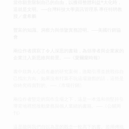
當你願意限制自己的自由，以獲得整體利益*大化時，
這就是文明。──台灣科技大學資訊管理系 專任特聘教
授／盧希鵬
豐富的知識、洞察力與借鑒實務證明。──美國行銷協
會
兩位作者撰寫了令人深思的書籍，為領導者與企業家的
企業注入新思維與前景。──《愛爾蘭時報》
書中鼓舞人心且有趣的研究案例，激勵引導並挑戰你自
己找出方向。如果沒有打算不玩這場遊戲的話，這些是
你終究得面對的。──《市場行銷》
兩位作者堅定的寫作立場之下，這是一本溫和但堅持引
導背地裡想推動業務與個人業績的書籍。──《公關周
刊》
這是能與我們自以為是的觀念一較高下的書。若用傳統