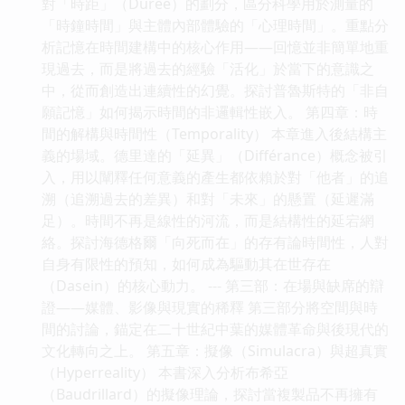
對「時距」（Durée）的劃分，區分科學用於測量的
「時鐘時間」與主體內部體驗的「心理時間」。重點分
析記憶在時間建構中的核心作用——回憶並非簡單地重
現過去，而是將過去的經驗「活化」於當下的意識之
中，從而創造出連續性的幻覺。探討普魯斯特的「非自
願記憶」如何揭示時間的非邏輯性嵌入。 第四章：時
間的解構與時間性（Temporality） 本章進入後結構主
義的場域。德里達的「延異」（Différance）概念被引
入，用以闡釋任何意義的產生都依賴於對「他者」的追
溯（追溯過去的差異）和對「未來」的懸置（延遲滿
足）。時間不再是線性的河流，而是結構性的延宕網
絡。探討海德格爾「向死而在」的存有論時間性，人對
自身有限性的預知，如何成為驅動其在世存在
（Dasein）的核心動力。 --- 第三部：在場與缺席的辯
證——媒體、影像與現實的稀釋 第三部分將空間與時
間的討論，錨定在二十世紀中葉的媒體革命與後現代的
文化轉向之上。 第五章：擬像（Simulacra）與超真實
（Hyperreality） 本書深入分析布希亞
（Baudrillard）的擬像理論，探討當複製品不再擁有