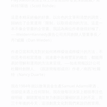
科特?羅德（Scott Rohde）
這是本精采絕倫的好書。以出色的文筆和清楚的調查，
歸納出了企業運用「限制」以取得成功的方法。這是一
本不像企管書的企管書。我認為兩位作者做得好極了。
──Weiden+Kennedy廣告公司共同創辦人暨董事長／
丹?威爾（Dan Wieden）
作者亞當和馬克對於如何將檸檬做成檸檬汁的方法，不
但思考得相當透徹，就連書中各種豐富的概念，都能用
易於理解和運用的方法來呈現。──知名簡報設計公司
杜爾特創辦人、《跟誰簡報都成功》作者／南西?杜爾
特（Nancy Duarte）
我在1984年就以微薄資金生產Samuel Adams啤酒，
但卻從未遇上任何限制。我在做每項決策上都很專注也
很明確，腳踏實地並努力創新以彌補財源上的不足，而
三十年後的今天，這項創意文化對我們來說仍然管用。