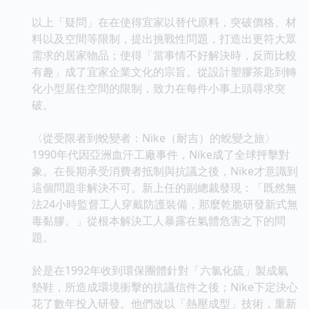
以上「疑問」在在使得宜家以替代原料，突破價格、材
料以及空間等限制，提出挑戰性問題，打造出更符大眾
需求的居家物品；使得「當事情不好解決時，反而比較
有趣」成了宜家企業文化的宗旨。從設計塑膠茶匙到轉
化小型居住空間的限制，致力在每件小事上頭尋求突
破。
〈從受限者到蛻變者：Nike（耐吉）的蛻變之旅〉
1990年代因亞洲血汗工廠事件，Nike成了全球抨擊對
象。在長期承受消費者抵制與抗議之後，Nike才意識到
這個問題非解決不可。新上任的副總裁發現：「既然無
法24小時監督工人穿戴防護裝備，那麼乾脆研發新式無
毒黏膠。」從根本解決工人暴露在氣體危害之下的問
題。
於是在1992年收到環保團體針對「六氯化硫」製成氣
墊鞋，所造成環境衝擊的抗議信件之後；Nike下定決心
花了數年投入研發。他們改以「熱壓成型」技術，重新