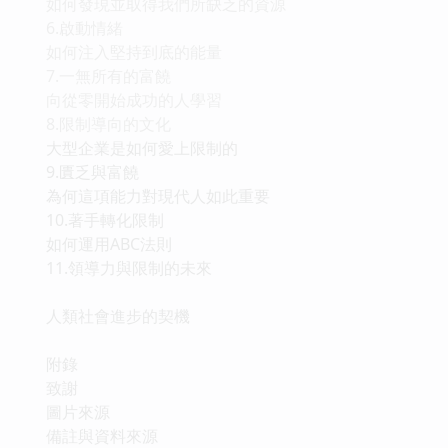
如何發現並取得我們所缺乏的資源
6.啟動情緒
如何注入堅持到底的能量
7.一無所有的富饒
向從零開始成功的人學習
8.限制導向的文化
大型企業是如何愛上限制的
9.匱乏與富饒
為何這項能力對現代人如此重要
10.著手轉化限制
如何運用ABC法則
11.領導力與限制的未來
人類社會進步的契機
附錄
致謝
圖片來源
備註與資料來源