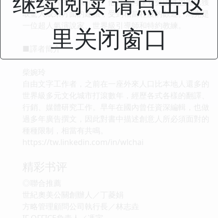
继续阅读 请点击这
紙的廣告片中扮演和尚。他在如何建立突破性思維以獲
取驚人成果方面的建議，受到相當程度的歡迎。馬克是
一位超人氣演說家、世界級引導師和特約教練。
里关闭窗口
■譯者簡介
柴婉玲
自由文字工作者，之前在一座外來人口比本地人還多的
世界級多元文化城市打滾數年，經歷各式各樣的翻譯、
行銷、媒體研究工作。早年在國內曾任資深編輯，也做
過多年廣告撰文，因此對書中描述創意人所必須面對的
種種限制，相當有共鳴。
https://tw.linkedin.com/in/wlchai
精彩书评
◎聯合推薦
世紀奧美公關創辦人／丁菱娟
方略管理顧問公司執行長／林志垚
IF OFFICE負責人／馮宇