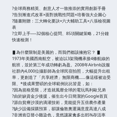
?全球商務精英、創意人才一致推崇的實用創新手冊
?告別漸進式改革×面對挑戰性問題×培養強大企圖心
?隨書附贈：三大轉化要訣×六大輔助工具×八張檢視圖
表
?立即上手──32個核心提問、85項關鍵策略，21分鐘
快速檢測！
▋為什麼限制是美麗的，而我們都該擁抱它？ ▋
1973年美國西南航空，被迫以3架飛機承接4條航線的
航班，並於第三年成功轉虧為盈。2008年Airbnb說服
社群內4,000位攝影師為全球民宿拍照，大幅提升出租
率，更創造了「共享經濟」無限商機……像這樣被迫受
限、*後成果豐碩的全球範例比比皆是，如：
?因為規格受限，才造就風靡全球的電玩馬利歐兄弟
?由於缺資金少後援，催生出今日簡潔的Google首頁
?源自貧瘠沙漠的滴灌技術，竟能提升五倍農作產量
?缺少設備採購預算，卻讓倫敦奧運滿意度高達八成
?非洲肯亞替小雞染色，竟然讓家禽多出85%存活率