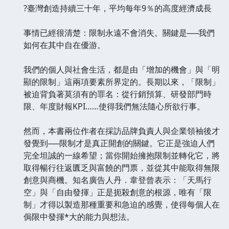
?臺灣創造持續三十年，平均每年9％的高度經濟成長
事情已經很清楚：限制永遠不會消失。關鍵是──我們
如何在其中自在優游。
我們的個人與社會生活，都是由「增加的機會」與「明
顯的限制」這兩項要素所界定的。長期以來，「限制」
被迫背負著莫須有的罪名：從行銷預算、研發部門時
限、年度財報KPI……使得我們無法隨心所欲行事。
然而，本書兩位作者在採訪品牌負責人與企業領袖後才
發覺到──限制才是真正開創的關鍵。它正是強迫人們
完全坦誠的一線希望；當你開始擁抱限制並轉化它，將
取得暢行往返匱乏與富饒的門票，並從其中能取得無限
創意與商機。知名廣告人丹．韋登曾表示：「天馬行
空」與「自由發揮」正是扼殺創意的根源，唯有「限
制」才得以製造那種重要和急迫的感覺，使得每個人在
侷限中發揮*大的能力與想法。