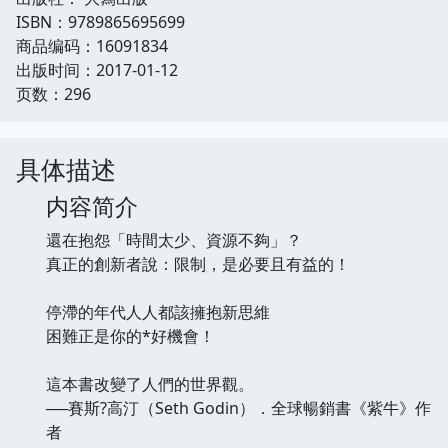
ISBN：9789865695699
商品编码：16091834
出版时间：2017-01-12
页数：296
具体描述
内容简介
還在抱怨「時間太少、資源不夠」？
真正的創新者說：限制，是必要且有益的！
停滯的年代人人都該擁抱新思維
困難正是你的*好機會！
這本書改變了人們的世界觀。
──賽斯?高汀（Seth Godin）．全球暢銷書《紫牛》作
者