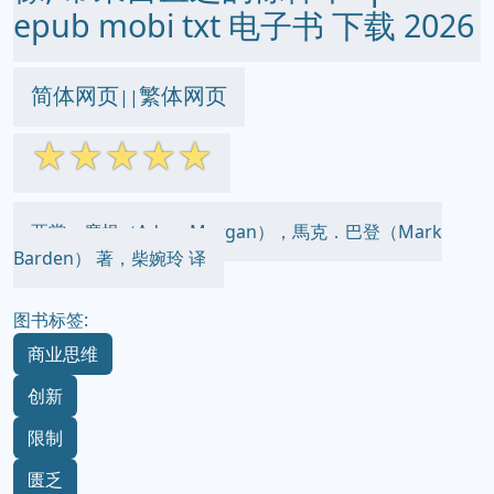
epub mobi txt 电子书 下载 2026
简体网页
繁体网页
||
☆
☆
☆
☆
☆
亞當．摩根（Adam Morgan），馬克．巴登（Mark
Barden） 著，柴婉玲 译
图书标签:
商业思维
创新
限制
匮乏