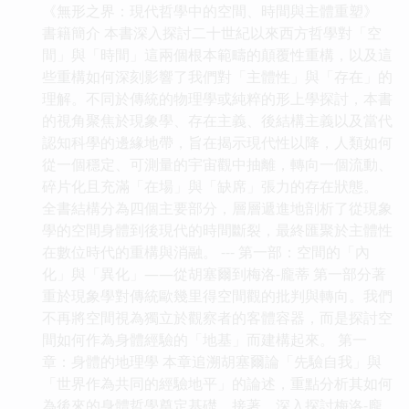
《無形之界：現代哲學中的空間、時間與主體重塑》
書籍簡介 本書深入探討二十世紀以來西方哲學對「空
間」與「時間」這兩個根本範疇的顛覆性重構，以及這
些重構如何深刻影響了我們對「主體性」與「存在」的
理解。不同於傳統的物理學或純粹的形上學探討，本書
的視角聚焦於現象學、存在主義、後結構主義以及當代
認知科學的邊緣地帶，旨在揭示現代性以降，人類如何
從一個穩定、可測量的宇宙觀中抽離，轉向一個流動、
碎片化且充滿「在場」與「缺席」張力的存在狀態。
全書結構分為四個主要部分，層層遞進地剖析了從現象
學的空間身體到後現代的時間斷裂，最終匯聚於主體性
在數位時代的重構與消融。 --- 第一部：空間的「內
化」與「異化」——從胡塞爾到梅洛-龐蒂 第一部分著
重於現象學對傳統歐幾里得空間觀的批判與轉向。我們
不再將空間視為獨立於觀察者的客體容器，而是探討空
間如何作為身體經驗的「地基」而建構起來。 第一
章：身體的地理學 本章追溯胡塞爾論「先驗自我」與
「世界作為共同的經驗地平」的論述，重點分析其如何
為後來的身體哲學奠定基礎。接著，深入探討梅洛-龐