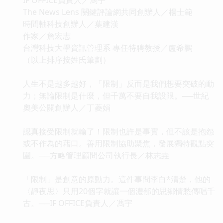
The News Lens 關鍵評論網共同創辦人／楊士範
時間軸科技創辦人／葉建漢
作家／詹宏志
台灣科技大學資訊管理系 專任特聘教授／盧希鵬
（以上排序按姓氏筆劃）
人生不是越多越好，「限制」反而是我們想要突破的動
力；無論限制是什麼，但千萬不要自我設限。──世紀
奧美公關創辦人／丁菱娟
認真接受限制就輸了！限制也許是事實，但不該是抱怨
或不作為的藉口。善用限制協助聚焦，發展獨特觀點突
圍。──方略管理顧問公司執行長／林志垚
「限制」是創意的原動力。這件事問李白*清楚，他的
〈靜夜思〉只用20個字就讓一個濃郁的思鄉情愁傳唱千
古。──IF OFFICE負責人／馮宇