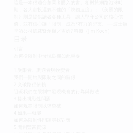
這是一本很適合創業者購入的書。相對於網路泡沫時
期，各大創投運氣不佳的「燒錢速度」；《美麗的限
制》則是提供讀者各種工具，讓人堅守公司的核心價
值，並有信心讓「限制」成為*有力的盟友。──波士頓
啤酒公司總裁暨創辦／吉姆? 科赫（Jim Koch）
目录
引言
為何從限制中發現良機如此重要
1.受限者、調適者與蛻變者
我們一開始與限制之間的關係
2.突破路徑依賴
阻礙我們在限制中發現機會的行為與做法
3.提出挑戰性問題
如何規範限制以求突破
4.如果―就能
如何為限制性問題尋找對策
5.開創豐富資源