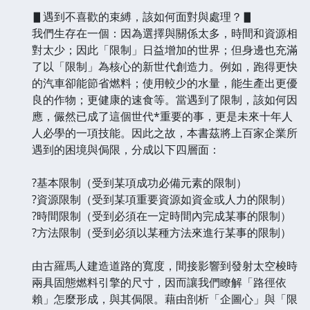
▋遇到不喜歡的束縛，該如何面對與處理？▋
我們生存在一個：因為選擇與關係太多，時間和資源相
對太少；因此「限制」日益增加的世界；但身邊也充滿
了以「限制」為核心的新世代創造力。例如，跑得更快
的汽車卻能節省燃料；使用較少的水量，能生產出更優
良的作物；更健康的速食等。當遇到了限制，該如何因
應，儼然已成了這個世代*重要的事，更是未來十年人
人必學的一項技能。因此之故，本書茲將上百家企業所
遇到的困境與侷限，分成以下四層面：
?基本限制（受到某項成功必備元素的限制）
?資源限制（受到某項重要資源如資金或人力的限制）
?時間限制（受到必須在一定時間內完成某事的限制）
?方法限制（受到必須以某種方法來進行某事的限制）
由古羅馬人建造道路的寬度，間接影響到發射太空梭時
兩具固態燃料引擎的尺寸，因而讓我們瞭解「路徑依
賴」怎麼形成，與其侷限。藉由剖析「企圖心」與「限