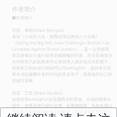
作者简介
■作者簡介
亞當．摩根(Adam Morgan)
著有《小魚吃大魚：挑戰領導品牌的八大信條》
（Eating the Big Fish: How Challenger Brands Can
Compete Against Brand Leaders），是一位將挑戰
者品牌概念引進行銷界的國際暢銷作家，想法普遍受到
全球新世代的創業家和企業領導人推崇並深具影響力，
他所創立的知名行銷顧問公司eatbigfish，協助來自世
界各地從赫爾辛基到河內的眾多客戶，發展他們自己的
突破性策略。
馬克．巴登 (Mark Barden)
負責經營eatbigfish在美國西岸的業務。在他的職業生
涯中，曾獲直效行銷白金獎、從事網路業、為知名脫口
秀主持人艾倫狄珍妮的節目暖場，甚至還曾在舒潔衛生