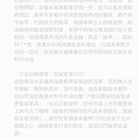
型態體驗」就像在車庫觀看空間一旁，就可以看見贊助
商標誌、賽車手穿戴印有清楚贊助商標的服裝、帽子與
手錶等，行銷效力更顯著，能讓車隊步入穩健經營。經
由種種突破資源限制後，車隊中的每位隊員都打從心裡
相信：促成優異表現的不是金錢，而是「效率」。因此
到了*後，微量分析與持續改進的做法，已成為車隊文
化的一部分；從此麥拉倫車隊也在程序與流程方面走在
時代尖端。
〈天生的蛻變者：宜家家居公司〉
從貧瘠且岩石遍佈瑞典農業區發跡的宜家，其創辦人非
常瞭解「限制的美好」箇中真義。他在參觀鋸木廠時，
就自問這此廢棄木料可作成什麼（*後以壓縮技術製成
密集板家具）；在北京旅遊時，好奇市場上光禿雞隻身
上的毛去了哪裡（隨後利用雞毛取代高單價鵝毛，製成
寢具填充物）。甚至對售價僅有臺幣170元的桌子生出
挑戰之心（跳脫從零打造的觀念，直接以門板再造桌
面）。