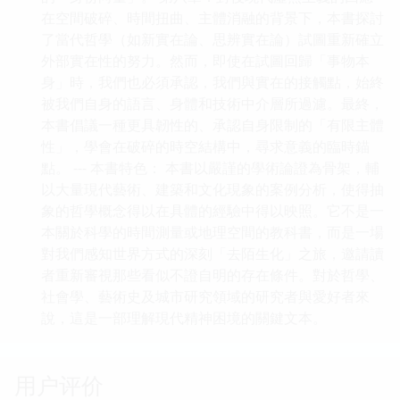
在空間破碎、時間扭曲、主體消融的背景下，本書探討
了當代哲學（如新實在論、思辨實在論）試圖重新確立
外部實在性的努力。然而，即使在試圖回歸「事物本
身」時，我們也必須承認，我們與實在的接觸點，始終
被我們自身的語言、身體和技術中介層所過濾。最終，
本書倡議一種更具韌性的、承認自身限制的「有限主體
性」，學會在破碎的時空結構中，尋求意義的臨時錨
點。 --- 本書特色： 本書以嚴謹的學術論證為骨架，輔
以大量現代藝術、建築和文化現象的案例分析，使得抽
象的哲學概念得以在具體的經驗中得以映照。它不是一
本關於科學的時間測量或地理空間的教科書，而是一場
對我們感知世界方式的深刻「去陌生化」之旅，邀請讀
者重新審視那些看似不證自明的存在條件。對於哲學、
社會學、藝術史及城市研究領域的研究者與愛好者來
說，這是一部理解現代精神困境的關鍵文本。
用户评价