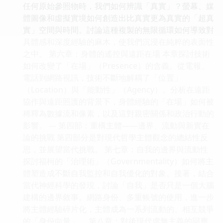
任何原始參照物時，我們如何辨識「真實」？螢幕、媒
體圖像和虛擬實境如何創造出比真實更為真實的「超真
實」空間與時間。討論這種複製的無限循環如何導致對
具體感和深度經驗的麻木，使我們沉浸在純粹的表面性
之中。 第六章：身體的遙控與遠距在場 本章探討技術
如何改變了「在場」（Presence）的含義。從電報、
電話到網路視訊，技術不斷地解耦了「位置」
（Location）與「能動性」（Agency）。分析在遠距
協作與遠距照護的背景下，身體經驗的「在場」如何被
稀釋為數據流和像素，以及這對親密關係和政治行動的
影響。 --- 第四部：重構主體——邊界、流動與新實在
論的挑戰 第四部分是對現代哲學主體觀念的總結性反
思，並展望當代挑戰。 第七章：自我的邊界與流動性
探討福柯的「治理術」（Governmentality）如何將主
體塑造成不斷自我監控和自我優化的對象。接著，結合
當代神經科學的發現，討論「自我」是否只是一個大腦
建構的邊界敘事。網路身份、多重帳號的使用，進一步
將主體經驗碎片化，主體成為一系列流動的、相互競爭
的「身份向量」。 第八章：對後現代虛無主義的回應