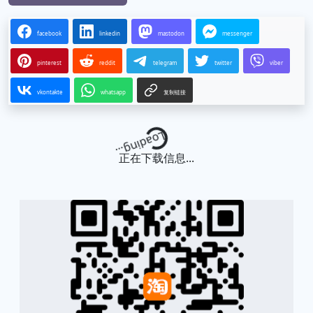
facebook
linkedin
mastodon
messenger
pinterest
reddit
telegram
twitter
viber
vkontakte
whatsapp
复制链接
Loading...
正在下载信息...