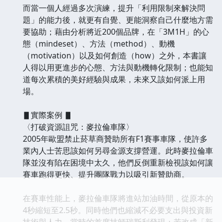
而當一個人經過多次演練，提升「利用限制來解決問
題」的能力後，就更有自覺、更能洞察自己什麼地方需
要協助；藉由分析將近200個品牌，在「3M1H」的心
態（mindeset）、方法（method）、動機
（motivation）以及如何創造（how）之外，本書讓
人得以用更進步的心態、方法與動機轉化限制；也能知
道每次累積的美好經驗與成果，未來又該如何派上用
場。
▋實際案例 ▋
〈打破資源詛咒：麥拉倫車隊〉
2005年歐盟禁止菸草商贊助所有F1賽事車隊，使許多
業內人士苦思該如何另尋金源支撐營運。此時麥拉倫車
隊並沒有陷在困境中太久，他們反倒重新檢視該如何讓
賽車跑得更快、提升團隊戰力以吸引新贊助商。
在賽車性能上，麥拉倫車隊將進站加油時間，從原本的
4秒縮短至2.5秒。同時他們也縮減不必要支出與投資新
技術與人力。當時的首席技師瑞斯利發現：若改成「新