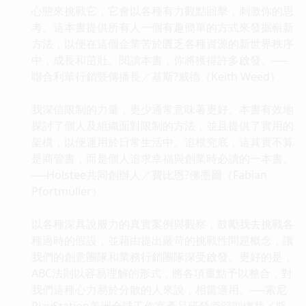
心態來挑戰它，它會以各種有力觀點回擊，刺激你的思
考。這本書提供所有人一個有趣簡單的方式來發掘嶄新
方法，以便在這個企業苦於匱乏各種資源的新世界秩序
中，成長和茁壯。閱讀本書，你將獲得許多啟發。──
聯合利華行銷暨傳播長／基斯?威德（Keith Weed）
我深信限制的力量，更少通常意味著更好。本書有效地
探討了個人及組織面對限制的方法，並且提供了實用的
架構，以便運用於日常生活中。追根究底，這其實不算
是商管書，而是個人追求幸福與創業時必讀的一本書。
──Holstee共同創辦人／費比恩?佛墨爾（Fabian
Pfortmüller）
以各種深具說服力的真實案例與觀察，鼓勵我去挑戰各
種過時的假設，並藉由提出嚴苛的挑戰性問題概念，讓
我們的創意團隊和業務行銷團隊深受啟發。更好的是，
ABC法則以容易理解的形式，將各項重點予以整合，對
我們這種心力易於分散的人來說，相當適用。──索尼
PlayStation美洲全球工作室產品研發資深副總裁／斯