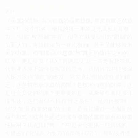
☆
☆
☆
☆
☆
评分
《美麗的限制: 為何嶄新的商業想像, 常來自匱乏的條
件下?》这个书名，给我的第一印象是充满反差和张
力。“美麗”与“限制”并置，似乎在颠覆我们对“限制”的
负面认知，将其解读为一种积极的、甚至是能够带来
美的力量。而“嶄新商业想像”与“匱乏的條件”之间的
联系，更是引发了我对“穷则思变”这一古老智慧在现
代商业语境下如何被实践的思考。我期待书中能够深
入探讨这种“限制”的本质。它究竟是指物质资源的匮
乏，还是指市场信息的局限？是技术门槛的阻碍，还
是社会文化的约束？更重要的是，我希望作者能够详
细阐述，这些看似不利的“匱乏条件”，是如何被“轉
化”为“嶄新商業想像”的土壤。是否是通过一些创新的
商业模式？或者是通过对现有资源的重新组合和颠覆
性应用？我尤其好奇，书中是否会提供一些具体的、
可借鉴的“化限制为动力”的策略和方法，帮助读者理