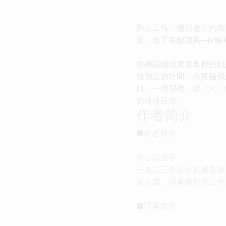
辭去工作，搬到老公的鄉
居，似乎有點詭異─在極
彷彿誤闖現實世界裡的幻
被閒置的時間，忠實檢視
口、一個契機，從〈穴〉
的種種疑慮。
作者简介
■作者簡介
小山田浩子
一九八三年出生於廣島縣
紀夫賞。同書獲得第三十
■譯者簡介