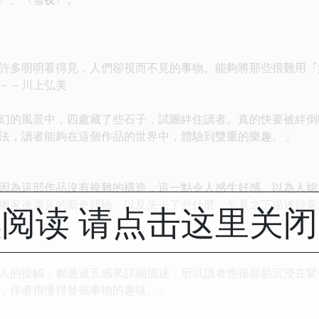
許多明明看得見，人們卻視而不見的事物。能夠將那些很難用『
－－川上弘美
幻的風景中，四處藏了些石子，試圖絆住讀者。真的快要被絆倒
法，讀者能夠在這個作品的世界中，體驗到雙重的樂趣。」
因為這部作品沒有複雜的構造，這一點令人感生好感。以為人媳
搬家後遇見的新奇體驗，以及失去了些什麼，乍看之下描述得毫
阅读 请点击这里关
人的接觸，都透過五感來詳細描述，所以讀者也很容易沉浸在緊
，作者很懂得發掘事物的趣味。」