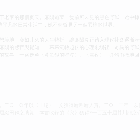
下老家的那個夏天。麻陽追著一隻前所未見的黑色野獸，途中掉
為平凡的日常生活中，她不時瞥見另一個異樣的世界。
想境地，突如其來的人生轉折，讓麻陽真正踏入現代社會逐漸漠
麻陽的感官與覺知，一幕幕流轉起伏的心理劇場裡，奇異的野獸
的故事，一路走至〈黃鼠狼的鳴泣〉、〈雪夜〉，具體而微地回
。二○一○年以〈工場〉一文獲得新潮新人賞。二○一三年，以
屆織田作之助賞。本書收錄的《穴》獲得*一百五十屆芥川龍之