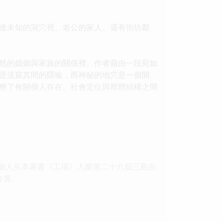
進未知的洞穴裡。老公的家人、還有街坊鄰
然的婚姻與家族的關係裡。作者藉由一段宛如
是流竄其間的隱喻，而神秘的地穴是一個開
應了攸關個人存在、社會定位與群體結構之間
個人头本著書《工場》入圍第二十六屆三島由
介賞。