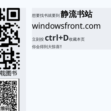
静流书站
想要找书就要到
windowsfront.com
ctrl+D
立刻按
收藏本页
你会得到大惊喜!!