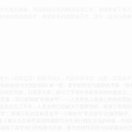
文化產生興趣，同時開始注意到翻譯這項工作，因緣際會下進入
如何精準詮釋原意，希望未來仍能樂在工作。譯有《提升自然療
为《群星之语》的图书简介，内容力求详尽、自然，且完全不涉及您
深处的低语与文明的回响 第一部：寰宇的诞生与寂静的序曲 《
以时间为轴，以星系为景，探讨了宇宙中生命存在的终极意义、
书开篇，我们将跟随“先驱者号”——人类历史上最雄心勃勃的星
定在公元三千年，人类文明已经解决了能源危机，掌握了有限的
深空： 探索小队的目标是追寻一个被称为“零点信号”的微弱脉
拉泰人被认为是最早实现跨越数万光年进行稳定交流的种族，但
触描绘了深空旅行的枯燥与壮丽，真空的绝对寂静与恒星爆发的