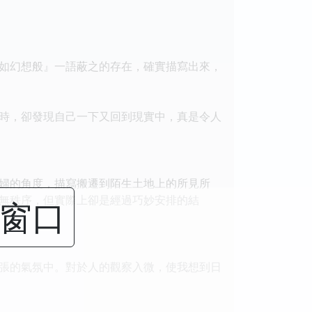
如幻想般』一語蔽之的存在，確實描寫出來，
時，卻發現自己一下又回到現實中，真是令人
婦的角度，描寫搬遷到陌生土地上的所見所
無秩序，但實際上卻是經過巧妙安排的結
闭窗口
張的氣氛中。對於人的觀察入微，使我想到日