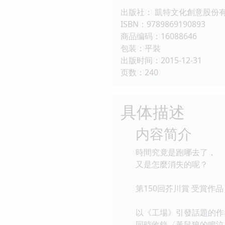
出版社： 凱特文化創意股份
ISBN：9789869190893
商品编码：16088646
包装：平裝
出版时间：2015-12-31
页数：240
具体描述
内容简介
時間究竟是跑哪去了，
又是怎麼消失的呢？
第150回芥川賞 受賞
以《工場》引發話題的作
同時收錄〈黃鼠狼的鳴泣