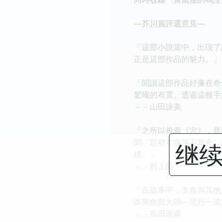
—芥川賞評選意見—
「這部小說當中，出現了
正是這部作品的魅力。」
「閱讀這部作品好像在奇
驚嘆的布置。透過這種手
－－山田詠美
「之所以推薦《穴》，是
聞。題材本身並不新奇，
继续
構。」
－－村上龍
「在故事中，主角與其他
本獨角戲大師—尾行一成
－－島田雅彥