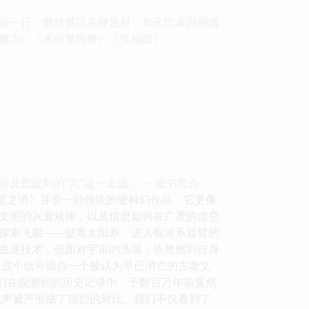
這一行，樂於嘗試各種題材，每天忙著與兩國
癒力》《末班車晚餐》《笑福面》
提到的“穴”这一主题。 --- 图书简介：
群星之语》并非一部传统的硬科幻作品，它更像
文明的兴衰规律，以及信息如何在广袤的虚空
际探索飞船——驶离太阳系，进入银河系旋臂的
曲速技术，但面对宇宙的浩瀚，依然感到自身
冲。这个信号源自一个被认为早已消亡的古老文
他们在观测到的历史记录中，于数百万年前戛然
无声威严形成了强烈的对比。我们不仅看到了