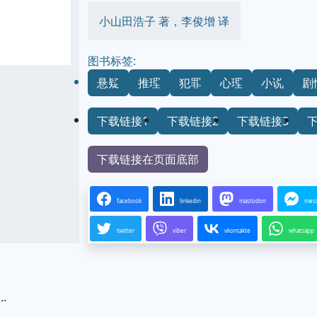
小山田浩子 著，李俊增 译
图书标签:
悬疑
推理
犯罪
心理
小说
剧
下载链接1
下载链接2
下载链接3
下载链接在页面底部
facebook
linkedin
mastodon
mes
twitter
viber
vkontakte
whatsapp
..
.