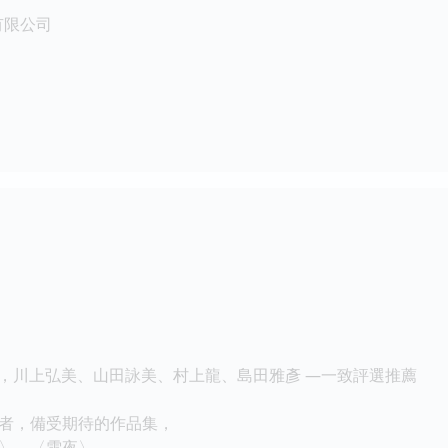
有限公司
作品，川上弘美、山田詠美、村上龍、島田雅彥 —一致評選推薦
者，備受期待的作品集，
〉、〈雪夜〉。