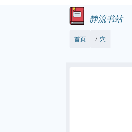
静流书站
首页
穴