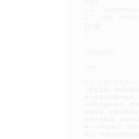
李俊增
台北人，在學期間對日本
文字三方通話，努力學習
目录
_穴
_黃鼠狼的鳴泣
_雪夜
好的，这是一份关于一本名
《群星之语》 探索宇宙
是一部宏大叙事的史诗，
中得以传递和永存。 本
未知区域。故事的背景设
的渺小与孤独。 寂静的
明——“萨拉泰人”。萨
而止。 作者以细腻的笔