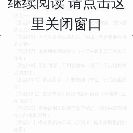
继续阅读 请点击这
強硬的二手車商）
【對話15-1】病人與醫生理性溝通自己的需求（醫病關
係之一）
里关闭窗口
【對話15-2】醫生向家屬說明自己的治療方案（醫病關
係之二）
【對話16】坦率說出自己的想法（員工─老是要他代班
的主管）
【對話17】多使用模糊重點法（主管─要求員工增加工
作量）
【對話18】果斷回應，不用發脾氣（員工─干涉她私生
活的主管）
【對話19-1】承認緊張，不要掩飾（學生─研究所面試
官）
【對話19-2】表達有能力解決問題的自信（求職者─工
作面試官）
【對話20】避免被別人影響而妄下承諾（演員─喜歡擺
布人的電影製片）
【對話21】模糊重點法示範（演講者─提出嚴厲批評的
聽眾）