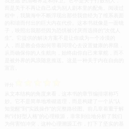
我意愿”的清晰界定和捍卫。它不是关于打败别人，
而是关于不再让自己成为别人剧本里的配角。阅读过
程中，我脑海中不断浮现出那些我曾经为了维系表面
的和谐而付出的巨大内在代价。这本书就像是一面镜
子，映照出我那些因为恐惧被讨厌而选择的“次优人
生”。它提供的解决方案不是让你成为一个冷漠的
人，而是教会你如何带着同理心去设置健康的界限，
从而确保你的人生航向，始终由你自己来掌舵，而不
是被外界的风浪随意推送。这是一种关于内在自由的
宣言。
☆
☆
☆
☆
☆
评分
从文本结构的角度来看，这本书的章节编排堪称巧
妙。它不是简单地堆砌道理，而是构建了一个从“认
知觉醒”到“实践操作”的完整路径图。前几章着重于解
构“讨好型人格”的心理根源，非常到位地分析了我们
为何害怕冲突，这种心理溯源工作，打下了坚实的基