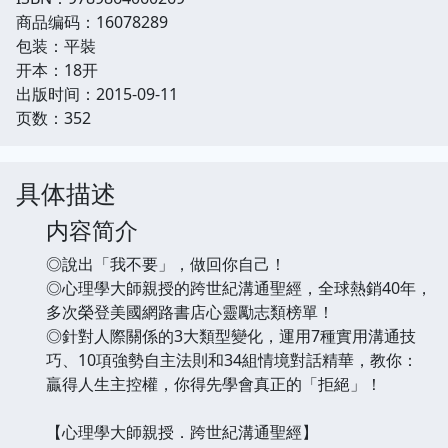
商品编码：16078289
包装：平裝
开本：18开
出版时间：2015-09-11
页数：352
具体描述
内容简介
◎說出「我不要」，做回你自己！
◎心理學大師親授的跨世紀溝通聖經，全球熱銷40年，
多次榮登美國網路書店心靈勵志類榜單！
◎針對人際關係的3大類型變化，運用7種實用溝通技
巧、10項強勢自主法則和34組情境對話精華，教你：
贏得人生主控權，你得先學會真正的「拒絕」！
【心理學大師親授．跨世紀溝通聖經】