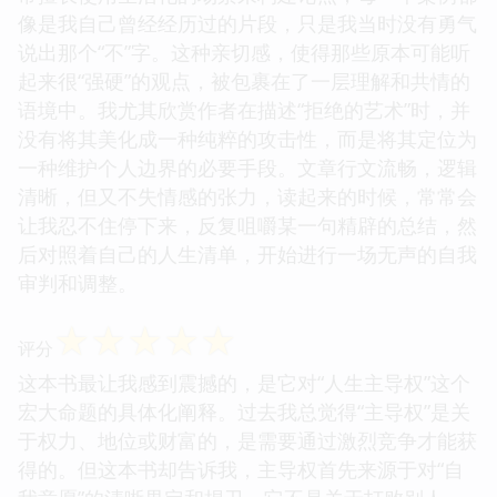
像是我自己曾经经历过的片段，只是我当时没有勇气
说出那个“不”字。这种亲切感，使得那些原本可能听
起来很“强硬”的观点，被包裹在了一层理解和共情的
语境中。我尤其欣赏作者在描述“拒绝的艺术”时，并
没有将其美化成一种纯粹的攻击性，而是将其定位为
一种维护个人边界的必要手段。文章行文流畅，逻辑
清晰，但又不失情感的张力，读起来的时候，常常会
让我忍不住停下来，反复咀嚼某一句精辟的总结，然
后对照着自己的人生清单，开始进行一场无声的自我
审判和调整。
☆
☆
☆
☆
☆
评分
这本书最让我感到震撼的，是它对“人生主导权”这个
宏大命题的具体化阐释。过去我总觉得“主导权”是关
于权力、地位或财富的，是需要通过激烈竞争才能获
得的。但这本书却告诉我，主导权首先来源于对“自