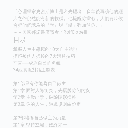
「心理學家史密斯博士是名先驅者，多年後再讀他的經
典之作仍然能有新的收穫。他提醒你當心，人們有時候
會把他們認為的『對』與『錯』強加於你。」
－－美國邦諾書店讀者／RolfDobelli
目录
掌握人生主導權的10大自主法則
拒絕被他人操控的7大溝通技巧
前言──成為自己的勇氣
34組實境對話主題表
第1部只有你能為自己做主
第1章 面對人際衝突，先擺脫你的內疚
第2章 主動出擊，破除隱形操控
第3章 你的人生，遊戲規則由你定
第2部培養自己做主的力量
第1章 堅持立場，始終如一