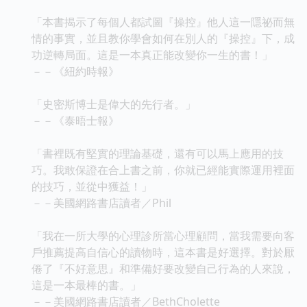
「本書揭示了每個人都試圖『操控』他人這一隱祕而無
情的事實，並且教你學會如何在別人的『操控』下，成
功逆轉局面。這是一本真正能改變你一生的書！」
－－《紐約時報》
「史密斯博士是偉大的先行者。」
－－《泰晤士報》
「書裡既有堅實的理論基礎，還有可以馬上應用的技
巧。我敢保證在合上書之前，你就已經能實際運用裡面
的技巧，並從中獲益！」
－－美國網路書店讀者／Phil
「我在一所大學的心理診所當心理顧問，當我需要向客
戶推薦提高自信心的讀物時，這本書是好選擇。對於厭
倦了『不好意思』和準備好要改變自己行為的人來說，
這是一本最棒的書。」
－－美國網路書店讀者／BethCholette