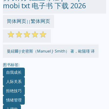
mobi txt 电子书 下载 2026
简体网页
繁体网页
||
☆
☆
☆
☆
☆
曼紐爾·J·史密斯（Manuel J· Smith） 著，歐陽瑾 译
图书标签:
自我成长
人际关系
拒绝技巧
情绪管理