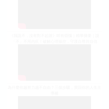
《我說不，沒有對不起誰》咩有煩惱｜精華摘要｜說
「不」不用內疚！破解心理操控，守護自尊與自信
為什麼你越努力越不自由？三個步驟，買回你的人生主
導權