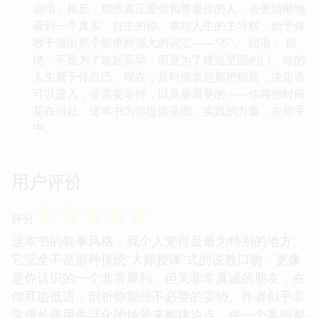
崩塌；相反，那些真正爱你和尊重你的人，会更清晰地
看到一个真实、自主的你。掌控人生的主导权，始于你
敢于说出那个简单而强大的词汇——“不”。 结语： 拒
绝，不是为了筑起高墙，而是为了建造坚固的门。你的
人生属于你自己，现在，是时候拿起那把钥匙，决定谁
可以进入，谁需要等待，以及最重要的——你将把时间
花在何处。这本书为你提供蓝图，实践的力量，在你手
中。
用户评价
☆
☆
☆
☆
☆
评分
这本书的叙事风格，我个人觉得是最为特别的地方。
它完全不是那种传统“大师授课”式的说教口吻，更像
是你认识的一个非常犀利、但又非常真诚的朋友，在
你耳边低语，剖析你那些不必要的妥协。作者似乎非
常擅长使用生活化的场景来构建论点，每一个案例都