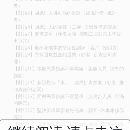
者）
【對話5】回應別人挑毛病的批評（被批評者─批評
者）
【對話6】回應別人的操控（主婦─提出要求的鄰居）
【對話7】要求加薪（作者示範─鼓勵主管對其工作提
出批評）
【對話8】最不花成本的堅定性訓練（客戶─推銷員）
【對話9】堅持退貨並全額退費（顧客─百貨公司經
理）
【對話10】接聽民眾投訴不再焦慮（客服人員─憤怒的
顧客）
【對話11】多說幾個「不」，達成折衷方案（顧客─推
卸責任的老闆）
【對話12】面對民眾投訴不再緊張（服務台人員─不滿
的民眾）
【對話13】堅決要求重新修好煞車（顧客─汽車維修部
經理）
【對話14】預測對方行為，提前做好準備（顧客─立場