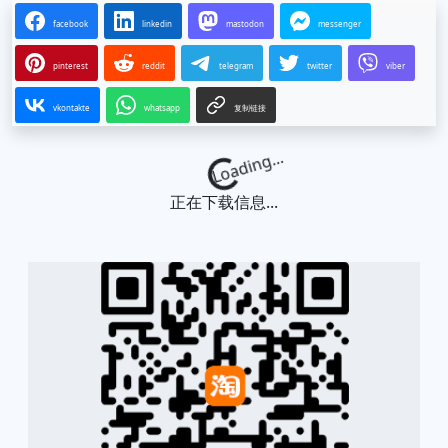
facebook
linkedin
mastodon
messenger
pinterest
reddit
telegram
twitter
viber
vkontakte
whatsapp
复制链接
Loading...
正在下载信息...