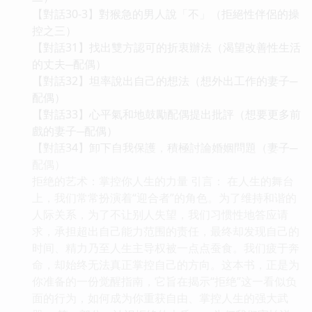
【對話30-3】對猴急的男人說「不」（拒絕性伴侶的操
控之三）
【對話31】找出雙方認可的折衷辦法（渴望改善性生活
的丈夫─配偶）
【對話32】坦率說出自己的想法（想外出工作的妻子─
配偶）
【對話33】心平氣和地鼓勵配偶提出批評（想要更多前
戲的妻子─配偶）
【對話34】卸下自我保護，積極討論婚姻問題（妻子─
配偶）
拒绝的艺术：掌控你人生的力量 引言： 在人生的舞台
上，我们常常扮演着“迎合者”的角色。为了维持和谐的
人际关系，为了不让别人失望，我们习惯性地答应请
求，承担超出自己能力范围的责任，最终却发现自己的
时间、精力乃至人生主导权被一点点蚕食。我们疲于奔
命，却始终无法真正掌控自己的方向。这本书，正是为
你准备的一份觉醒指南，它旨在揭示“拒绝”这一看似负
面的行为，如何成为你重获自由、掌控人生的强大武