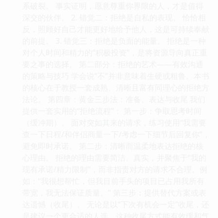
系破裂。 事实证明，愿意尊重你界限的人，才是值得
深交的伙伴。 2. 错觉二：拒绝是自私的表现。 恰恰相
反，照顾好自己才能更好地给予他人，这是可持续奉献
的前提。 3. 错觉三：拒绝是负面的能量。 拒绝是一种
对个人时间和精力的“积极投资”，是将资源导向真正重
要之事的选择。 第二部分：拒绝的艺术——有效沟通
的策略与技巧 学会说“不”并非意味着生硬或粗鲁。本书
的核心在于教授一套成熟、清晰且富有同理心的拒绝方
法论。 第四章：黄金三步法：准备、表达与收尾 我们
提供一套实用的“拒绝流程”： 第一步：争取思考时间
（缓冲期）。 面对突如其来的请求，练习使用“我需要
查一下日程/和伴侣商量一下/考虑一下细节后回复你”，
避免即时承诺。 第二步：清晰而温柔地表达拒绝的核
心理由。 拒绝的理由需要简洁、真实，并聚焦于“我的
现有承诺/精力限制”，而非指责对方的请求不合理。例
如：“我很想帮忙，但我目前手头的项目已占用我所有
带宽，我无法保证质量。” 第三步：提供替代方案或表
达遗憾（收尾）。 无论是以“下次有机会一定”收尾，还
是建议一个更合适的人选，这种收尾方式能有效缓和气