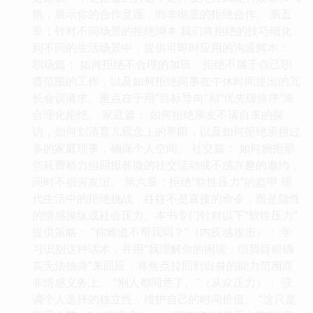
氛，展示你的合作意愿，而非彻底的拒绝合作。 第五
章：针对不同场景的拒绝脚本 我们将拒绝的技巧细化
到不同的生活场景中，提供可即时应用的沟通脚本：
职场篇： 如何拒绝不合理的加班、拒绝不属于自己职
责范围的工作，以及如何拒绝同事在午休时间提出的冗
长会议请求。重点在于用“目标导向”和“优先级排序”来
合理化拒绝。 家庭篇： 如何拒绝亲友不请自来的探
访，如何划清育儿观念上的界限，以及如何拒绝承担过
多的家庭琐事，确保个人空间。 社交篇： 如何婉拒那
些耗费精力但回报甚微的社交活动或不感兴趣的邀约，
同时不损害友谊。 第六章：拒绝“软性压力”的盔甲 现
代生活中的拒绝挑战，往往不是直接的命令，而是隐性
的情感操纵或社会压力。本书专门针对以下“软性压力”
提供策略： “你难道不帮我吗？”（内疚感攻击）： 学
习识别这种话术，并用“我理解你的困境，但我目前确
实无法抽身”来回应，将焦点拉回到自身的能力范围而
非情感义务上。 “别人都同意了。”（从众压力）： 强
调个人选择的独立性，维护自己的时间价值。 “这只是