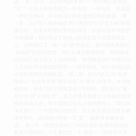
器。 第一部分：认识拒绝的本质——为何我们害怕说
“不”？ 许多人将拒绝视为一种冒犯、一种自私，甚至是
一种社交障碍。本书将深入剖析这种恐惧的根源。 第
一章：讨好型人格的枷锁 我们将探讨“讨好型人格”的形
成过程。从童年时期对赞许的渴求，到成年后对冲突的
本能逃避，我们学会了将他人的满意置于自我需求之
上。这种模式下，每一次“是”的背后，都可能隐藏着对
“被抛弃”的深层恐惧。我们会通过案例分析，帮助读者
识别自己是否落入了这种陷阱，并理解这种行为模式对
个人成长带来的隐性伤害——效率降低、精力耗竭以及
自我价值感的持续贬低。 第二章：区分“好人”与“有界
限的人” 社会常常将“有求必应”与“善良”划等号。本书明
确指出，善良与设立界限是并行不悖的。我们区分“被
动付出”和“主动给予”。真正的善良是建立在自我价值清
晰的基础上的，而不是建立在无止境的牺牲上。我们将
深入探讨，一个懂得拒绝的人，其人际关系往往更为健
康和长久，因为他们的每一次“是”，都更具份量和真
诚。 第三章：拒绝背后的三大错觉 我们会系统性地拆
解关于拒绝的三个主要错觉： 1. 错觉一：拒绝等于关