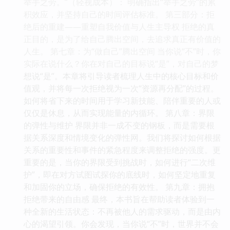
举手之劳。”（轻视成本）： 明确指出“举手之劳”的累
积效应，并坚持自己的时间评估标准。 第三部分：拒
绝后的重建——重塑自我价值与人生主导权 拒绝的真
正目的，是为了给自己腾出空间，去追求真正有价值的
人生。 第七章：为“做自己”腾出空间 当你说“不”时，你
实际在说什么？你在对自己的目标说“是”，对自己的梦
想说“是”。本章将引导读者梳理人生中的核心目标和价
值观，并将每一次拒绝视为一次“资源再分配”的过程。
如何将省下来的时间用于学习新技能、陪伴重要的人或
仅仅是休息，从而实现能量的内循环。 第八章：界限
的弹性与维护 界限并非一成不变的钢板，而是需要根
据关系深度和情境变化的弹性网。我们将探讨如何根据
关系的重要性和事件的紧急程度来调整拒绝的强度。更
重要的是，当你的界限受到挑战时，如何进行“二次维
护”，即在对方试图试探你的底线时，如何坚定地重复
和加固你的立场，确保拒绝的有效性。 第九章：拥抱
拒绝带来的自由感 最终，本书旨在帮助读者体验到一
种全新的生活状态：不再被他人的需求驱动，而是由内
心的渴望引领。你会发现，当你说“不”时，世界并不会