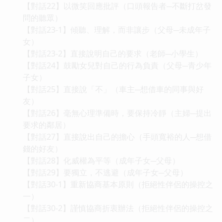
【對話22】以微笑回應批評（口頭報告者─不斷打岔發
問的聽眾）
【對話23-1】傾聽、理解，而非讓步（父母─未成年子
女）
【對話23-2】直接說明自己的要求（老師─小學生）
【對話24】鼓勵女兒對自己的行為負責（父母─青少年
子女）
【對話25】直接說「不」（車主─想借車的同事與好
友）
【對話26】毫無心理準備時，要保持冷靜（主婦─提出
要求的鄰居）
【對話27】直接說出自己的擔心（手頭寬裕的人─想借
錢的好友）
【對話28】化威權為平等（成年子女─父母）
【對話29】要獨立，不逃避（成年子女─父母）
【對話30-1】重新協商基本原則（拒絕性伴侶的操控之
一）
【對話30-2】謹慎協商折衷辦法（拒絕性伴侶的操控之
二）