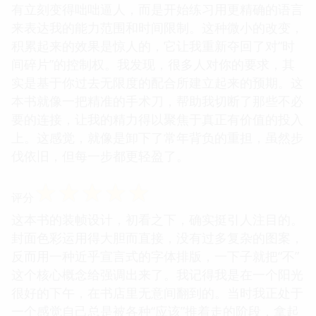
有立刻变得咄咄逼人，而是开始练习用更精确的语言
来表达我的能力范围和时间限制。这种微小的改变，
积累起来的效果是惊人的，它让我重新夺回了对“时
间碎片”的控制权。我发现，很多人对你的要求，其
实是基于你过去无限度的配合所建立起来的预期。这
本书就像一把精准的手术刀，帮助我切断了那些不必
要的连接，让我的精力得以聚焦于真正有价值的投入
上。这感觉，就像是卸下了常年背负的重担，虽然步
伐依旧，但每一步都更轻盈了。
☆
☆
☆
☆
☆
评分
这本书的装帧设计，初看之下，确实挺引人注目的。
封面色彩运用得大胆而直接，没有过多复杂的图案，
反而用一种近乎宣言式的字体排版，一下子就把“不”
这个核心概念给强调出来了。我记得我是在一个阳光
很好的下午，在书店里无意间翻到的。当时我正处于
一个感觉自己总是被各种“应该”推着走的阶段，拿起