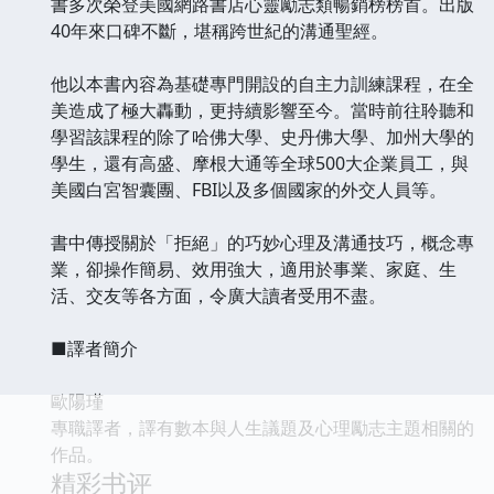
書多次榮登美國網路書店心靈勵志類暢銷榜榜首。出版
40年來口碑不斷，堪稱跨世紀的溝通聖經。
他以本書內容為基礎專門開設的自主力訓練課程，在全
美造成了極大轟動，更持續影響至今。當時前往聆聽和
學習該課程的除了哈佛大學、史丹佛大學、加州大學的
學生，還有高盛、摩根大通等全球500大企業員工，與
美國白宮智囊團、FBI以及多個國家的外交人員等。
書中傳授關於「拒絕」的巧妙心理及溝通技巧，概念專
業，卻操作簡易、效用強大，適用於事業、家庭、生
活、交友等各方面，令廣大讀者受用不盡。
■譯者簡介
歐陽瑾
專職譯者，譯有數本與人生議題及心理勵志主題相關的
作品。
精彩书评