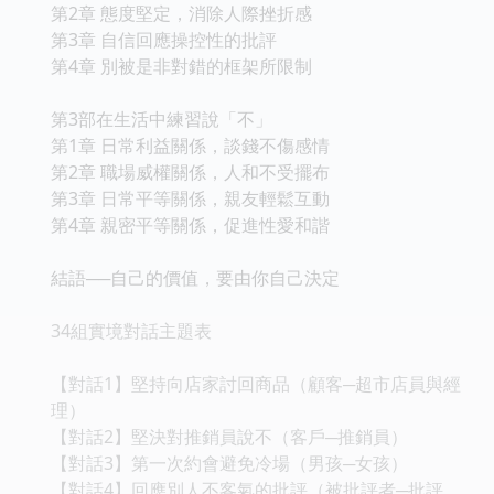
第2章 態度堅定，消除人際挫折感
第3章 自信回應操控性的批評
第4章 別被是非對錯的框架所限制
第3部在生活中練習說「不」
第1章 日常利益關係，談錢不傷感情
第2章 職場威權關係，人和不受擺布
第3章 日常平等關係，親友輕鬆互動
第4章 親密平等關係，促進性愛和諧
結語──自己的價值，要由你自己決定
34組實境對話主題表
【對話1】堅持向店家討回商品（顧客─超市店員與經
理）
【對話2】堅決對推銷員說不（客戶─推銷員）
【對話3】第一次約會避免冷場（男孩─女孩）
【對話4】回應別人不客氣的批評（被批評者─批評