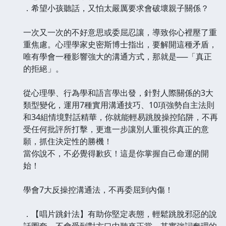
．希望小孩聽話，又怕太嚴厲要求會破壞親子關係？
一次又一次的不好意思或委屈忍讓，導致你心裡壓了重
重焦慮。心理學家史密斯博士指出，要解開這種矛盾，
唯有學會一種影響強大的溝通方式，那就是──「真正
的拒絕」。
從心理學、行為學和語言學出發，針對人際關係的3大
類型變化，運用7種實用溝通技巧、10項強勢自主法則
和34組情境對話精華，你就能輕易跳脫操控陷阱，不再
受任何批評所打擊，更進一步讓別人重視你真正的意
願，抓住決定性的勝機！
當你說不，不必覺得歉疚！這是你掌握自己命運的開
始！
學會7大反操控溝通法，不再委屈到內傷！
．【唱片跳針法】有助你堅定表態，輕鬆跳脫邪惡的說
話圈套，不會受到對方口中聽來正當、其實強詞奪理的