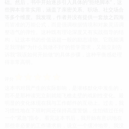
础。然后，书中开始逐步引入具体的“拒绝脚本”，这
些脚本非常实用，涵盖了亲密关系、职场、社交场合
等多个维度。我发现，作者并没有提供一套放之四海
而皆准的万能公式，而是强调根据情境和对象灵活调
整语气的弹性。这种既有理论深度又有实战指导的结
构，让这本书的价值远超一般的励志读物。它既能满
足我理解“为什么我做不到”的哲学需求，又能立刻告
诉我“我该如何开始做”的具体步骤，这种平衡感处理
得非常高明。
☆
☆
☆
☆
☆
评分
这本书对我产生的实际影响，是潜移默化中发生的，
而不是那种读完立刻就能飞檐走壁的戏剧性变化。最
明显的变化体现在我与工作邮件的互动上。过去，我
习惯性地在下班时间还保持高度警惕，生怕错过任何
一个“紧急”指令。看完这本书后，我开始有意识地在
那些非必要的工作请求前，设立一个缓冲地带。我没