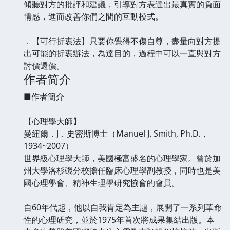
傾聽對方的批評和建議，引導對方表達出最真實的負面
情感，進而改善你們之間的互動模式。
．【可行折衷法】只要你覺得不傷自尊，盡量向對方提
出可能的折衷辦法，為達目的，過程中可以一直與對方
討價還價。
作者简介
■作者簡介
【心理學大師】
曼紐爾．J．史密斯博士（Manuel J. Smith, Ph.D.，
1934~2007）
世界級心理學大師，美國極富盛名的心理學家。曾於加
州大學洛杉磯分校擔任臨床心理學副教授，同時也是美
國心理學會、精神生理學研究協會的會員。
自60年代起，他以自我肯定為主題，展開了一系列革命
性的心理研究，並於1975年首次將成果集結出版。本