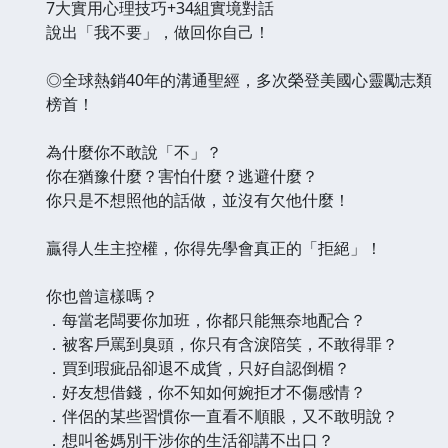
7大實用心理技巧+34組實境對話
說出「我不要」，做回你自己！
◎全球熱銷40年的溝通聖經，多次榮登美國心靈勵志類
榜首！
為什麼你不敢說「不」？
你在猶豫什麼？害怕什麼？逃避什麼？
你只是不想照他的話做，並沒有欠他什麼！
贏得人生主控權，你得先學會真正的「拒絕」！
你也曾這樣嗎？
．每當老闆要你加班，你都只能無奈地配合？
．被客戶罵到臭頭，你只有含淚陪笑，不敢得罪？
．買到瑕疵品卻退不成貨，只好自認倒楣？
．好友想借錢，你不知如何婉拒才不傷感情？
．伴侶的某些習慣你一直看不順眼，又不敢明說？
．想叫爸媽別干涉你的生活卻講不出口？