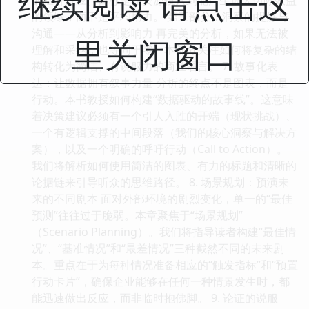
继续阅读 请点击这
的领域，而不是平均用力。 第三部分：洞察的提炼与
沟通——从分析到影响力 再完美的分析，如果无法被
里关闭窗口
理解和采纳，也等同于零。本部分关注如何将复杂的结
构转化为简洁、有说服力的商业语言。 7. 故事化表
达：让数据拥有叙事力量 分析的终点不是图表，而是
行动。本书教授如何构建“数据驱动的故事线”。这意味
着决策建议必须有一个引人入胜的开端（现状挑战）、
一个有逻辑支撑的中间段落（我们的核心洞察与解决方
案），以及一个明确的呼吁行动（Call to Action）。
我们将解析如何使用简洁的图表、有力的标题和清晰的
论据链来引导听众的思维路径。 8. 场景规划：预演未
来的不同剧本 面对外部环境的剧烈变化，单一的“最佳
预测”往往过于脆弱。本章聚焦于“场景规划”
（Scenario Planning）。我们将指导读者构建“最佳情
况”、“基准情况”和“最差情况”三种截然不同的未来剧
本。重点在于为每种情况准备相应的“触发指标”和“预置
行动卡片”，确保企业能够在任何一种情景发生时，都
能迅速做出反应，而非临时抱佛脚。 9. 论证的说服