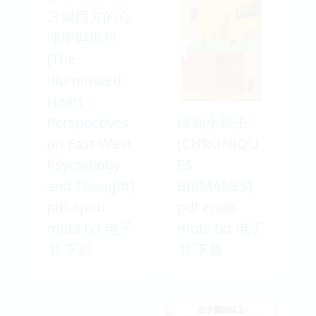
方與西方的心
理學與思想
[The
Illuminated
Heart：
Perspectives
緬甸小日子
on East-West
[CHRONIQU
Psychology
ES
and Thought]
BIRMANES]
pdf epub
pdf epub
mobi txt 电子
mobi txt 电子
书 下载
书 下载