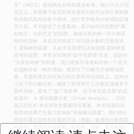
尽”（MECE）是结构化分析的黄金标准。我们不仅介绍
其定义，更着重于在实际商业场景中如何运用它来构建
商业模式画布的各个模块、进行竞争格局分析或制定项
目计划。本书提供了大量案例，展示如何识别那些“看
似独立，实则交叉”的陷阱，确保分析的每一部分都是
独特的贡献，并且共同构成了对问题全貌的完整描述。
5. 逻辑树的搭建：从金字塔原理到决策流图 逻辑树是
思考的蓝图。本章从经典的“金字塔原理”出发，进阶到
“决策影响树”的构建。我们将指导读者如何将一个宏大
的战略目标（树的顶端）逐层向下分解为关键驱动因
素，并最终落实到可执行的任务和评估指标上。这种自
上而下的分解过程，确保了所有细节工作都直接服务于
最终目标，避免了“做了很多事，但没有实质进展”的低
效循环。 6. 驱动因素分析（Driver Analysis）：识别
真正的杠杆 并非所有变量都同等重要。本书强调识别
那些对结果产生最大影响的“关键驱动因素”。我们将介
绍如何通过定性和定量的方法（例如，敏感性分析的简
化模型）来评估不同因素（如价格、分销、客户体验）
的杠杆效应。目标是让资源投入到能产生最大边际效益