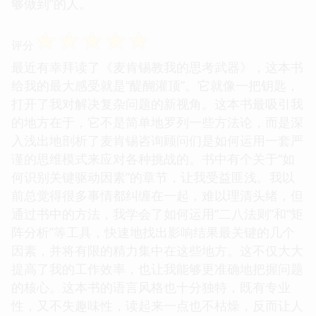
够做到”的人。
☆
☆
☆
☆
☆
评分
最近有幸拜读了《麦肯锡教我的思考武器》，这本书
给我的最大感受就是“醍醐灌顶”。它就像一把钥匙，
打开了我对解决复杂问题的新视角。这本书最吸引我
的地方在于，它不是简单地罗列一些方法论，而是深
入浅出地剖析了麦肯锡咨询顾问们是如何运用一套严
谨的思维模式来应对各种挑战的。书中有个关于“如
何识别关键驱动因素”的章节，让我受益匪浅。我以
前总觉得很多事情都纠缠在一起，难以理清头绪，但
通过书中的方法，我学会了如何运用“二八法则”和“矩
阵分析”等工具，快速地找出影响结果最关键的几个
因素，并将有限的精力集中在这些地方。这不仅大大
提高了我的工作效率，也让我能够更准确地把握问题
的核心。这本书的语言风格也十分独特，既有专业
性，又不失趣味性，读起来一点也不枯燥，反而让人