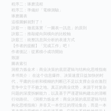
程序二：琢磨流程
程序三：準備好「電梯測驗」
琢磨圖表
這樣圖解就對了！
訣竅一：徹底落實「一圖表一訊息」的原則
訣竅二：推敲縱向與橫向的比較軸
訣竅三：統整訊息與分析的表達方式
【作者的提醒】「完成工作」吧！
作者後記：從累積小成功開始
致謝
圖表索引
洞察力炼金术：商业决策的底层逻辑与结构化思维指南
本书简介： 在这个信息爆炸、决策速度日益加快的时
代，平庸的分析和模糊的判断已不足以支撑企业在激烈
竞争中立于不败之地。真正的商业优势，来源于对复杂
问题的深度拆解能力，以及基于严谨逻辑构建出的清晰
行动路径。《洞察力炼金术：商业决策的底层逻辑与结
构化思维指南》并非又一本空泛的理论集合，而是一本
直击商业思维核心的实战手册。它旨在系统性地揭示人