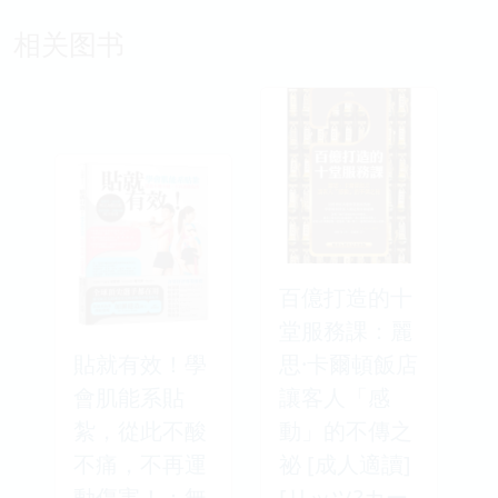
相关图书
百億打造的十
堂服務課：麗
貼就有效！學
思·卡爾頓飯店
會肌能系貼
讓客人「感
紮，從此不酸
動」的不傳之
不痛，不再運
祕 [成人適讀]
動傷害！：無
[リッツ?カー