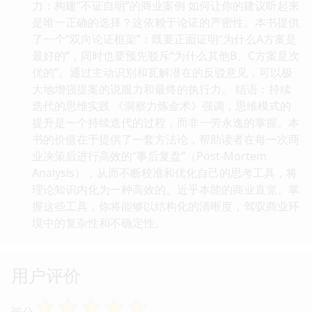
力：构建“不证自明”的商业案例 如何让你的建议听起来
是唯一正确的选择？这依赖于论证的严密性。本书提供
了一个“双向论证框架”：既要正面证明“为什么A方案是
最好的”，同时也要预先驳斥“为什么其他B、C方案是次
优的”。通过主动识别和瓦解潜在的反驳意见，可以极
大地增强提案的说服力和最终的执行力。 结语：持续
迭代的思维实践 《洞察力炼金术》强调，思维模式的
提升是一个持续迭代的过程，而非一劳永逸的掌握。本
书的价值在于提供了一套方法论，帮助读者在每一次商
业决策后进行高效的“事后复盘”（Post-Mortem
Analysis），从而不断校准和优化自己的思考工具，将
理论知识内化为一种高效的、近乎本能的商业直觉。掌
握这些工具，你将能够以结构化的清晰度，驾驭商业环
境中的复杂性和不确定性。
用户评价
☆
☆
☆
☆
☆
评分