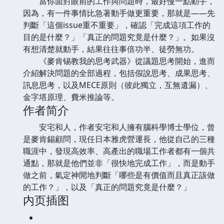
當你面對眼前的工作與問題時，最好慢一點動手，
因為，有一件事情比急著動手做更重要，那就是——先
判斷「這個issue重不重要」，確認「完成這項工作的
目的是什麼？」「真正的問題究竟是什麼？」。如果沒
有想清楚就動手，結果往往事倍功半、徒勞無功。
《麥肯锡教我的思考武器》從議題思考開始，進而
介紹解決問題的全部過程，包括假說思考、成果思考、
訊息思考，以及MECE原則（彼此獨立，互無遺漏）、
金字塔原理、費米推論等。
作者简介
安宅和人，作者安宅和人擁有腦科學博士學位，曾
是麥肯錫顧問，現任日本雅虎營運長，他從自己的三種
職涯中，發現高效率、高產出的職場工作者都有一個共
通點，那就是他們並非「很快地完成工作」，而是動手
做之前，氣定神閒地判斷「哪些是有價值而且真正該做
的工作？」，以及「真正的問題究竟是什麼？」
内页插图