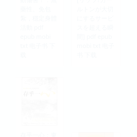
藥性、免包
ルトンが大切
紮，穩定身體
にするサービ
活動 pdf
スを超える瞬
epub mobi
間] pdf epub
txt 电子书 下
mobi txt 电子
载
书 下载
存乎一心：東