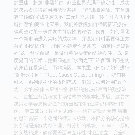
的重建：超越“非黑即白” 商业世界充满不确定性，成功
的决策者懂得如何与概率共舞，而非逃避风险。本章摒
弃了传统的“成功或失败”二元对立思维，转而引入“贝叶
斯推理”的商业化应用。我们将教授如何根据新证据持
续调整对某一事件发生可能性的评估，例如，如何量化
一个新市场进入策略的成功率，并设定何时需要修正方
向的“纠错阈值”。理解“不确定性是常态，确定性是短暂
的”这一哲学前提，是做出稳健决策的先决条件。 3. 深
度提问的艺术：挖掘问题的“水面之下” 许多商业问题的
表象往往是病症，而非病因。本书重点剖析了如何进行
“溯源式提问”（Root Cause Questioning）。我们将
引入一系列结构化的提问范式，例如，如何运用“五个
为什么”的变体来穿透业务表层的抱怨或表面的数据波
动，直抵业务流程或市场结构中的根本性矛盾。这要求
决策者学会质疑那些“理所当然”的行业常识和内部惯
例。 第二部分：结构化思维——构建逻辑的骨架 清晰
的思维需要一个稳固的框架来承载。本部分的核心是将
复杂问题拆解为可管理、可分析的模块。 4. MECE原则
的实战精进：确保覆盖面与互斥性 “相互独立，完全穷