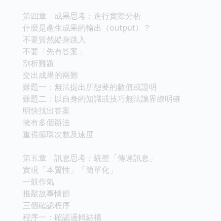
第四章 成果思考：進行實際分析
什麼是產生成果的輸出（output）？
不要貿然縱身跳入
不要「先有答案」
剖析難題
交出成果的兩難
難題一：無法提出所想要的數值或證明
難題二：以自身的知識或技巧無法讓界線明確
明快找出答案
擁有多個辦法
重視循環次數及速度
第五章 訊息思考：統整「傳達訊息」
實現「本質性」「簡單化」
一鼓作氣
推敲故事情節
三個確認程序
程序一：確認邏輯結構