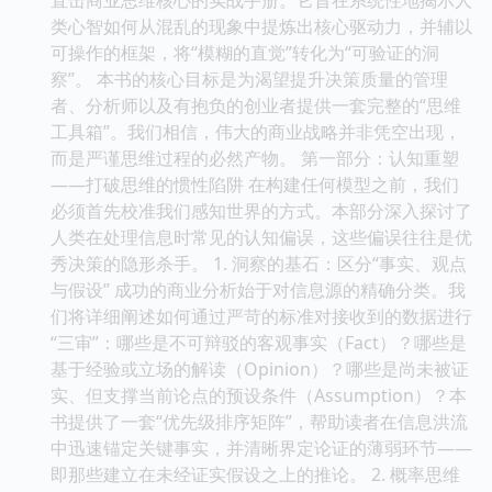
类心智如何从混乱的现象中提炼出核心驱动力，并辅以
可操作的框架，将“模糊的直觉”转化为“可验证的洞
察”。 本书的核心目标是为渴望提升决策质量的管理
者、分析师以及有抱负的创业者提供一套完整的“思维
工具箱”。我们相信，伟大的商业战略并非凭空出现，
而是严谨思维过程的必然产物。 第一部分：认知重塑
——打破思维的惯性陷阱 在构建任何模型之前，我们
必须首先校准我们感知世界的方式。本部分深入探讨了
人类在处理信息时常见的认知偏误，这些偏误往往是优
秀决策的隐形杀手。 1. 洞察的基石：区分“事实、观点
与假设” 成功的商业分析始于对信息源的精确分类。我
们将详细阐述如何通过严苛的标准对接收到的数据进行
“三审”：哪些是不可辩驳的客观事实（Fact）？哪些是
基于经验或立场的解读（Opinion）？哪些是尚未被证
实、但支撑当前论点的预设条件（Assumption）？本
书提供了一套“优先级排序矩阵”，帮助读者在信息洪流
中迅速锚定关键事实，并清晰界定论证的薄弱环节——
即那些建立在未经证实假设之上的推论。 2. 概率思维