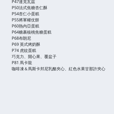
P47達克瓦茲
P50法式焦糖杏仁酥
P54杏仁小蛋糕
P55將軍權仗餅
P60熱內亞蛋糕
P64糖裹核桃焦糖蛋糕
P68布朗尼
P69 英式烤奶酥
P74 虎紋蛋糕
巧克力、開心果、覆盆子
P81 馬卡龍
咖啡凍＆馬斯卡邦尼乳酪夾心、紅色水果甘那許夾心