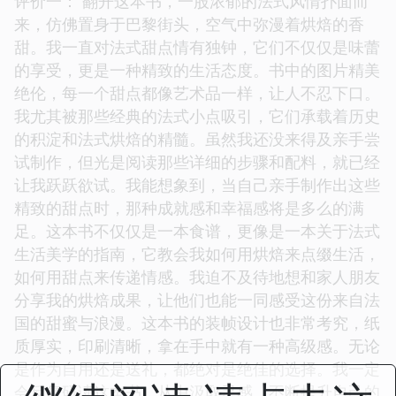
评价一： 翻开这本书，一股浓郁的法式风情扑面而
来，仿佛置身于巴黎街头，空气中弥漫着烘焙的香
甜。我一直对法式甜点情有独钟，它们不仅仅是味蕾
的享受，更是一种精致的生活态度。书中的图片精美
绝伦，每一个甜点都像艺术品一样，让人不忍下口。
我尤其被那些经典的法式小点吸引，它们承载着历史
的积淀和法式烘焙的精髓。虽然我还没来得及亲手尝
试制作，但光是阅读那些详细的步骤和配料，就已经
让我跃跃欲试。我能想象到，当自己亲手制作出这些
精致的甜点时，那种成就感和幸福感将是多么的满
足。这本书不仅仅是一本食谱，更像是一本关于法式
生活美学的指南，它教会我如何用烘焙来点缀生活，
如何用甜点来传递情感。我迫不及待地想和家人朋友
分享我的烘焙成果，让他们也能一同感受这份来自法
国的甜蜜与浪漫。这本书的装帧设计也非常考究，纸
质厚实，印刷清晰，拿在手中就有一种高级感。无论
是作为自用还是送礼，都绝对是绝佳的选择。我一定
会反复研读这本书，从中汲取灵感，不断提升自己的