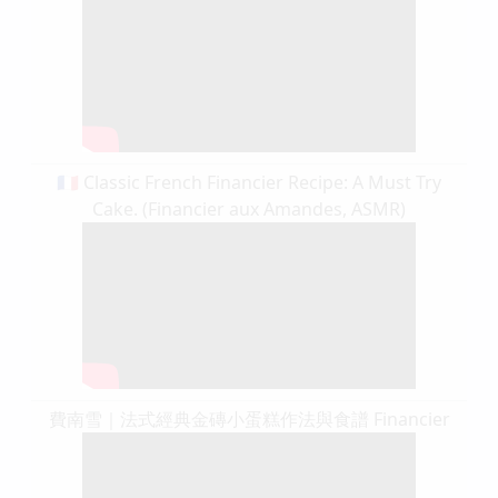
🇫🇷 Classic French Financier Recipe: A Must Try
Cake. (Financier aux Amandes, ASMR)
費南雪｜法式經典金磚小蛋糕作法與食譜 Financier