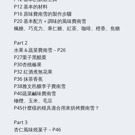
P12 基本的材料
P16 原味費南雪的製作步驟
P20 基本配方＋調味的風味費南雪
楓糖、巧克力、果仁糖、紅茶、咖啡、橙香、焦糖
Part 2
水果＆蔬菜費南雪－P26
P27栗子黑醋栗
P30杏桃榛果
P32 紅酒煮無花果
P36 抹茶香蕉
P38雅文邑釀李子費南雪
P40蔬菜鹹味費南雪
橄欖、玉米、毛豆
P45什麼樣的模具適合用來烘烤費南雪？
Part 3
杏仁風味燒菓子－P46