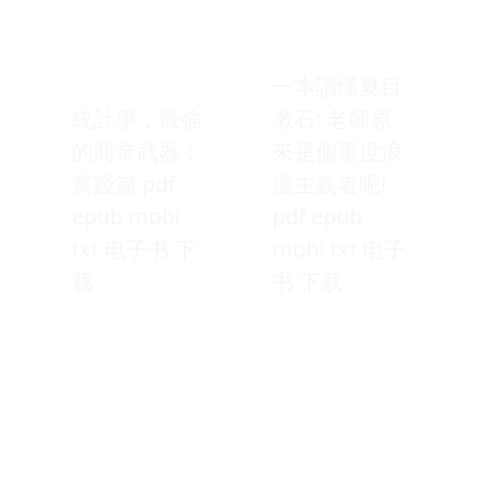
一本讀懂夏目
統計學，最強
漱石: 老師原
的商業武器：
來是個重度浪
實踐篇 pdf
漫主義者呢!
epub mobi
pdf epub
txt 电子书 下
mobi txt 电子
载
书 下载