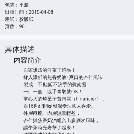
包装：平装
出版时间：2015-04-08
用纸：胶版纸
页数：96
具体描述
内容简介
自家烘焙的洋菓子絕品！
揉入濃郁的焦香奶油+爽口的杏仁風味，
製成 不黏膩˙不沾手的費南雪
一口一個，以手拿取就OK！
掌心大的燒菓子費南雪（Financier），
自16世紀開始就深受法國人喜愛。
外層酥脆、內層濕潤輕盈，
杏仁與焦香奶油組合出多層次風味，
讓午茶時光奢華了起來！