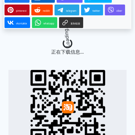
pinterest
reddit
telegram
twitter
viber
vkontakte
whatsapp
复制链接
Loading...
正在下载信息...