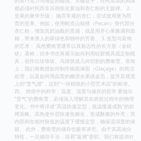
的黑巧克力与海盐的碰撞。关键在于，任何添加的风味
都必须衬托而非压倒焦化黄油和杏仁粉的主旋律。 2.
坚果的奢华升级： 抛弃常规的杏仁，尝试使用更为昂
贵的坚果。例如，使用帕克山核桃（Pecan）替代部分
杏仁粉，增加其奶油般的质感；或是用开心果酱调和面
糊，带来诱人的翠绿色和独特的芳香。 3. 造型与装饰
的艺术： 虽然费南雪通常以其标志性的长方形（金砖
状）著称，但本书也将展示如何利用硅胶模具或定制模
具，创作出珍珠状、马蹄状或几何切割的费南雪。装饰
上，我们将教授如何制作镜面淋面（Glaçage）的简洁
处理，以及如何用晶莹的糖渍水果或金箔，提升其视觉
上的“贵气感”，达到“一块精致的小型艺术品”的标准。
四、 烘焙中的科学：温度、湿度与储存的哲学 要做出
“贵气”的费南雪，必须深入理解其在烘焙过程中的物理
变化。书中将详述“高温快速定型，低温慢速成熟”的烘
烤策略。高热使外层快速焦糖化，形成酥脆的外壳；而
内部则在相对较低的温度下缓慢定型，确保湿润度的保
留。 此外，费南雪的储存也极有讲究。由于其高油分
特性，一旦储存不当，容易“返潮”变软。我们将提供针