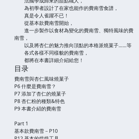
法國學成歸來的甜點職人，
為初學者設計了在家也能作的費南雪食譜，
真是令人雀躍不已！
從基本款費南雪開始，
進一步製作以食材為變化的費南雪、獨特風味的費
南雪，
以及將杏仁的魅力推向頂點的本格派燒菓子……等
各式各樣不同樣貌的費南雪，
都將在本書詳細介紹給您！
目录
費南雪與杏仁風味燒菓子
P6 什麼是費南雪？
P7 添加了杏仁的燒菓子
P8 杏仁粉的種類&特色
P9 本書介紹的費南雪
Part 1
基本款費南雪－P10
P12 基本的烘焙工具