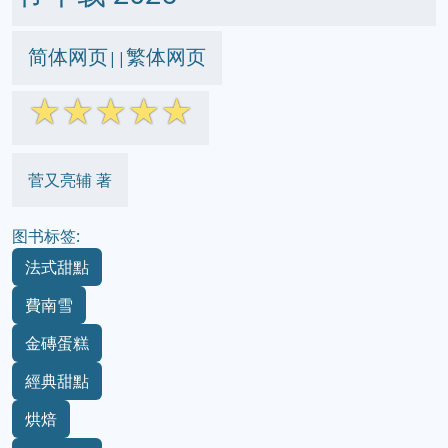
简体网页
繁体网页
||
☆
☆
☆
☆
☆
菅又亮辅 著
图书标签:
法式甜點
費南雪
金磚蛋糕
經典甜點
烘焙