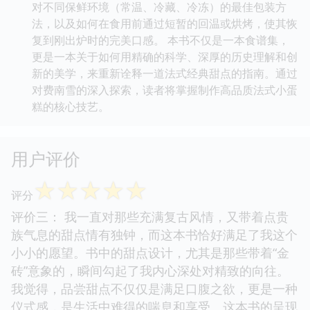
对不同保鲜环境（常温、冷藏、冷冻）的最佳包装方
法，以及如何在食用前通过短暂的回温或烘烤，使其恢
复到刚出炉时的完美口感。 本书不仅是一本食谱集，
更是一本关于如何用精确的科学、深厚的历史理解和创
新的美学，来重新诠释一道法式经典甜点的指南。通过
对费南雪的深入探索，读者将掌握制作高品质法式小蛋
糕的核心技艺。
用户评价
☆
☆
☆
☆
☆
评分
评价三： 我一直对那些充满复古风情，又带着点贵
族气息的甜点情有独钟，而这本书恰好满足了我这个
小小的愿望。书中的甜点设计，尤其是那些带着“金
砖”意象的，瞬间勾起了我内心深处对精致的向往。
我觉得，品尝甜点不仅仅是满足口腹之欲，更是一种
仪式感，是生活中难得的喘息和享受。这本书的呈现