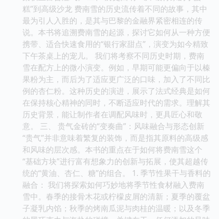
糕”到高级沙龙 费南雪的历史流传着不同的故事，其中
最为引人入胜的，是其与巴黎的金融界紧密相连的传
说。本书将追溯费南雪的起源，探讨它如何从一种方便
携带、适合快速食用的“银行家甜点”，演变为如今精致
下午茶桌上的宠儿。 我们将考察不同历史时期，费南
雪在配方上的微小演变。例如，早期可能更偏向于以榛
果粉为主，而后为了适应更广泛的口味，加入了不同比
例的杏仁粉。这种历史的演进，展示了法式经典是如何
在保持核心精神的同时，不断适应时代的需求。理解其
历史背景，能让制作者在调配风味时，更具匠心和敬
意。 三、 贵气金砖的“变奏曲”：风味融合与形态创新
“贵气”并非意味着繁复的装饰，而是指其原料的高级感
和风味的层次感。本书的重点在于如何将费南雪这个
“基础方块”进行富有想象力的创新与拓展，使其超越传
统的“黄油、杏仁、糖”的组合。 1. 季节性果干与香料的
融合： 我们将探索如何巧妙地将季节性食材融入费南
雪中。春季的接骨木花或柠檬皮屑的清新；夏季的覆盆
子凝乳内馅；秋季的烤南瓜泥与肉桂的温暖；以及冬季