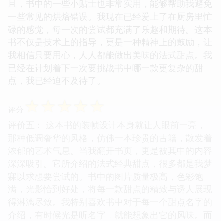
且，书中的一些小贴士也非常实用，能够帮助我避免
一些常见的烘焙错误。我现在已经爱上了在厨房里忙
碌的感觉，每一次的尝试都充满了乐趣和期待。这本
书不仅是技术上的指导，更是一种精神上的鼓励，让
我相信只要用心，人人都能做出美味的法式甜点。我
已经在计划着下一次要挑战书中哪一款更复杂的甜
点，我已经迫不及待了。
☆
☆
☆
☆
☆
评分
评价五： 这本书的装帧设计本身就让人眼前一亮，
那种低调奢华的风格，仿佛一本珍贵的古籍，散发着
浓郁的艺术气息。当我翻开书页，更是被其中的内容
深深吸引。它所介绍的法式经典甜点，很多都是我梦
寐以求想要尝试的。书中的图片质量极高，色彩饱
满，光影恰到好处，将每一款甜点的精致与诱人展现
得淋漓尽致。我特别喜欢书中对于每一个甜点名字的
介绍，有时候光是听名字，就能想象出它的风味。而