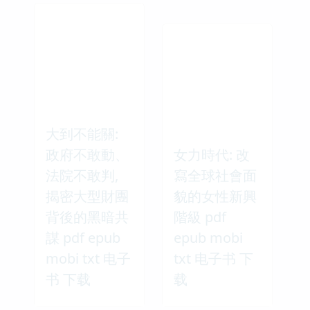
大到不能關:
政府不敢動、
女力時代: 改
法院不敢判,
寫全球社會面
揭密大型財團
貌的女性新興
背後的黑暗共
階級 pdf
謀 pdf epub
epub mobi
mobi txt 电子
txt 电子书 下
书 下载
载