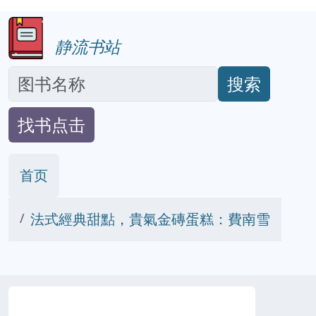
静流书站
搜索
找书点击
首页
法式經典甜點，貴氣金磚蛋糕：費南雪