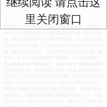
继续阅读 请点击这
烘焙技艺，让我的厨房也充满法式的优雅与香气。
里关闭窗口
☆
☆
☆
☆
☆
评分
评价四： 这本书的选材和内容都极具特色，那些被
称为“经典”的法式甜点，确实有着它们独一无二的魅
力。我尤其欣赏书中对于细节的刻画，比如不同甜点
所适合的食材搭配，以及烘烤过程中的温度和时间控
制，都写得非常到位。这本书不仅仅是一本食谱，更
像是一本关于法式烘焙哲学的解读。它让我了解到，
那些看似简单的甜点背后，蕴含着多少经验的积累和
对完美的追求。我曾有幸品尝过一些真正高水准的法
式甜点，它们那种入口即化的口感，丰富而有层次的
味道，总让我久久不能忘怀。这本书让我有了一种
“在家也能做出那样美味的甜点”的希望。我虽然还在
摸索阶段，但每次尝试都让我离目标更近一步。尤其
是书中对于一些容易出错的环节，都给出了详细的解