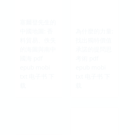
塞爾登先生的
中國地圖: 香
為什麼的力量:
料貿易、佚失
找出獨特價值
的海圖與南中
承諾的提問思
國海 pdf
考術 pdf
epub mobi
epub mobi
txt 电子书 下
txt 电子书 下
载
载