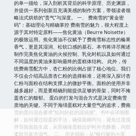
的单一描绘，深入剖析其背后的科学原理、历史渊源，
并提供一系列创新且充满美感的制作方案，带领读者领
略法式烘焙的“贵气”与深度。 一、 费南雪的“黄金密
码”：基础理论与精确掌控 费南雪的魅力，很大程度上
源于其对特定原料——焦化黄油（Beurre Noisette）
的极致运用。焦化黄油不仅赋予了费南雪标志性的榛果
香气，更是其湿润、松软口感的基石。本书将详尽阐述
制作完美焦化黄油的火候控制、乳化时机以及如何通过
不同温度的黄油来影响最终的蛋糕体结构。 此外，传
统费南雪配方中，杏仁粉的比例占据了核心地位。我们
不仅会介绍高品质杏仁粉的选择标准，还将深入探讨杏
仁粉与面粉在结构支撑上的微妙平衡。面粉的使用并非
越多越好，而是要精确到能提供足够的骨架，同时不掩
盖杏仁的馥郁。 蛋白的打发与混合方式是决定费南雪
质地的关键。不同于海绵蛋糕对大量空气的追求，费南
雪的蛋白混合要求“恰到好处的湿润感”。书中会详细图
解，如何通过轻柔的手法，确保面糊均匀，避免过度搅
拌导致面筋生成，从而确保蛋糕出炉时外壳酥脆，内部
柔软且富含湿气。 二、 历史回响：从“银行家的小蛋