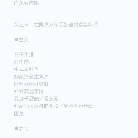
白菜豬肉飯
第三章 在栗原家深受歡迎的宴客料理
●主菜
骰子牛排
烤牛肉
中式蒸鮭魚
鮮蔬海藻生魚片
酥軟蟹肉可樂餅
鮮蝦高麗菜捲
豆腐千層麵／番茄泥
鮮蔬沙拉佐酥脆冬粉／酥脆冬粉炒飯
配菜
●炒食