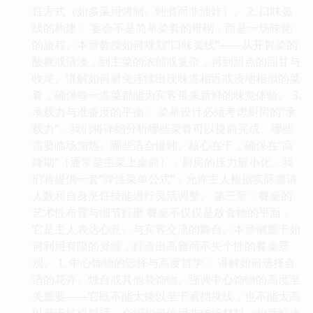
饪方式（如多采用烤制、炖煮而非油炸）。 2. 口味弧
线的构建： 宴会不是简单菜肴的堆砌，而是一场味觉
的旅程。本章教授如何规划“口味弧线”——从开胃菜的
酸爽或清淡，到主菜的浓郁或复杂，再到甜点的回甘与
收尾。讲解如何避免连续出现味道相近或质地相似的菜
肴，确保每一道菜都能为宾客带来新鲜的味觉体验。 3.
承载力与准备度的平衡： 菜单设计必须考虑厨房的“承
载力”。我们将详细分析哪些菜肴可以提前完成、哪些
需要临场加热、哪些适合慢炖。核心在于，确保在“高
峰期”（通常是主菜上桌前），厨房的压力最小化。我
们将提供一套“弹性菜单公式”，允许主人根据实际邀请
人数和自身烹饪技能进行灵活调整。 第三章：餐桌的
艺术性布置与细节打磨 餐桌不仅仅是放食物的平面，
它是主人表达心意、与宾客交流的舞台。本章侧重于如
何利用有限的资源，打造出高雅而不失个性的餐桌景
观。 1. 中心饰物的选择与高度哲学： 讲解如何选择合
适的花卉、烛台或其他装饰物。强调中心饰物的高度至
关重要——它既不能太矮以至于遮挡视线，也不能太高
以至于妨碍对话。介绍如何使用非传统材料（如新鲜水