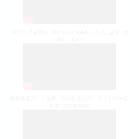
LIVE:😋絕品美食 | Delicious Food | 맛있는 음식 | 美
味しい料理
餐廳神還原!「小當家」夢幻料理 跳出二次元｜TVBS新
聞 @TVBSNEWS01