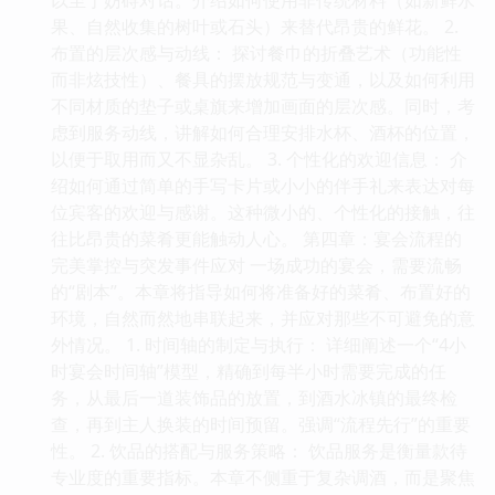
果、自然收集的树叶或石头）来替代昂贵的鲜花。 2.
布置的层次感与动线： 探讨餐巾的折叠艺术（功能性
而非炫技性）、餐具的摆放规范与变通，以及如何利用
不同材质的垫子或桌旗来增加画面的层次感。同时，考
虑到服务动线，讲解如何合理安排水杯、酒杯的位置，
以便于取用而又不显杂乱。 3. 个性化的欢迎信息： 介
绍如何通过简单的手写卡片或小小的伴手礼来表达对每
位宾客的欢迎与感谢。这种微小的、个性化的接触，往
往比昂贵的菜肴更能触动人心。 第四章：宴会流程的
完美掌控与突发事件应对 一场成功的宴会，需要流畅
的“剧本”。本章将指导如何将准备好的菜肴、布置好的
环境，自然而然地串联起来，并应对那些不可避免的意
外情况。 1. 时间轴的制定与执行： 详细阐述一个“4小
时宴会时间轴”模型，精确到每半小时需要完成的任
务，从最后一道装饰品的放置，到酒水冰镇的最终检
查，再到主人换装的时间预留。强调“流程先行”的重要
性。 2. 饮品的搭配与服务策略： 饮品服务是衡量款待
专业度的重要指标。本章不侧重于复杂调酒，而是聚焦