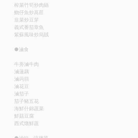
榨菜竹筍炒肉絲
魩仔魚炒萵苣
韭菜炒豆芽
義式番茄章魚
紫蘇風味炒烏賊
●滷食
牛蒡滷牛肉
滷蓮藕
滷蒟蒻
滷花豆
滷茄子
茄子豬五花
海鮮什錦蔬菜
鮮菇豆腐
西式燉鮮蔬
●沙拉、涼拌菜