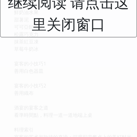
继续阅读 请点击这
杏仁奶油派
鮮奶油水果
里关闭窗口
甜薯泥
可可亞餅乾
松露巧克力
抹茶紅豆凍
草莓牛奶冰
宴客的小技巧1
善用白色器皿
宴客的小技巧2
善用織布
酒宴的宴客之道
看準時間點，料理一道一道地端上桌
料理索引
宴客的艺术与款待的真谛：深度探索餐桌上的美好时光