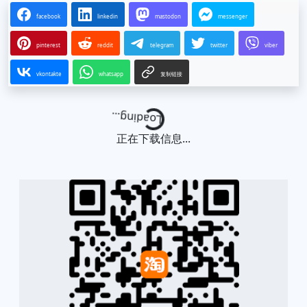
facebook
linkedin
mastodon
messenger
pinterest
reddit
telegram
twitter
viber
vkontakte
whatsapp
复制链接
Loading...
正在下载信息...