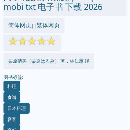
mobi txt 电子书 下载 2026
简体网页
繁体网页
||
☆
☆
☆
☆
☆
栗原晴美（栗原はるみ） 著，林仁惠 译
图书标签:
料理
食谱
日本料理
宴客