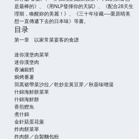
是最棒的》、《用NLP發揮你的天賦》、《配合28天生
理期，喚醒妳的美麗！》、《三十年珍藏──栗原晴美
想一直傳遞下去的日本味》等書。
目录
第一章 以家常菜宴客的食譜
迷你漢堡肉菜單
迷你漢堡肉
香滷銀鱈
焗烤番薯
茼蒿裙帶菜沙拉／乾炒韭黃豆芽／秋葵味噌湯
什錦海鮮餅菜單
什錦海鮮餅
香煎鰹魚
煮什錦
金針菇蛋花羹
炸肉餅菜單
炸肉餅／自製麵包粉