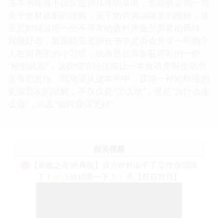
这本书能够不仅仅提供具体的菜谱，更能教会我一些
关于食材搭配的原则，关于如何调动味蕾的感知，甚
至是如何运用一些不寻常的香料来提升菜肴的风味。
我很好奇，栗原晴美老师在书中是否会分享一些她个
人在厨房里的小习惯，或者是在准备宴席时的一些
“秘密武器”，这些细节往往能让一本食谱变得生动而
富有启发性。我渴望从这本书中，获得一种对料理的
更深层次的理解，不仅仅是“怎么做”，更是“为什么这
么做”，以及“如何做得更好”。
相关视频
🔴【新楓之谷:經典版】官方終於出手了😱幣值回歸
了！👉上線稽查一下？！🔥【菇菇寶貝】