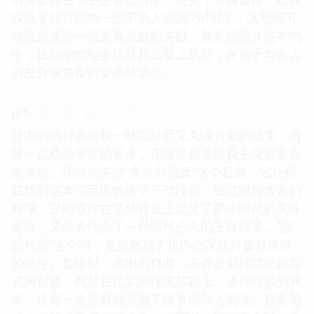
以及烹饪过程中一些不为人知的“小窍门”，这些细节
往往是决定一道菜肴成败的关键。我希望能从这本书
中，找到那些能够让我真正爱上烹饪，并乐于与家人
朋友分享美食的灵感和动力。
☆
☆
☆
☆
☆
评分
这本书的封面给我一种沉静而又充满力量的感觉，仿
佛一位经验丰富的长者，正微笑着邀请我去探索美食
的奥秘。我特别关注“复刻典藏版”这个后缀，它让我
联想到这本书可能收录了一些经典、经过时间考验的
料理，它们或许在某种程度上定义了那个时代的美味
标准，又或者代表了一种流传已久的烹饪哲学。“绝
品料理”这个词，更是激起了我内心深处对极致美味
的向往。我猜想，书中的料理，不会是那种浮光掠影
式的创新，而是在扎实的传统基础上，进行巧妙的升
华，让每一道菜肴都充满了故事感和人情味。我希望