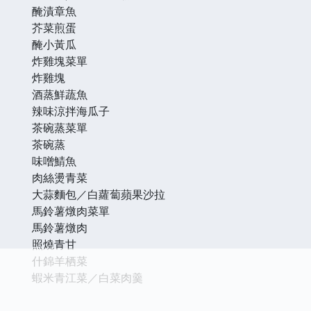
醃漬章魚
芥菜煎蛋
醃小黃瓜
炸雞塊菜單
炸雞塊
酒蒸鮮蔬魚
辣味涼拌海瓜子
茶碗蒸菜單
茶碗蒸
味噌鯖魚
肉絲燙青菜
大蒜麵包／白蘿蔔蘋果沙拉
馬鈴薯燉肉菜單
馬鈴薯燉肉
照燒青甘
什錦羊栖菜
蝦米青江菜／白菜肉羹