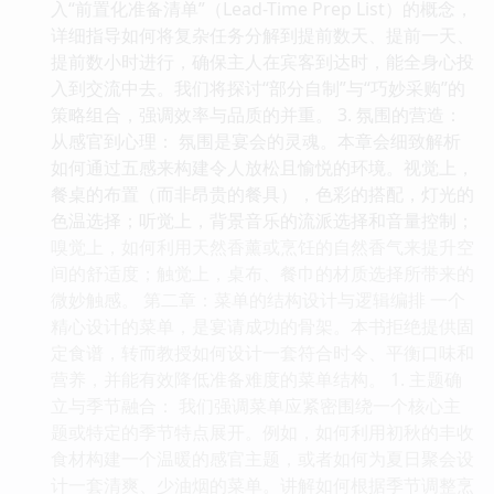
入“前置化准备清单”（Lead-Time Prep List）的概念，
详细指导如何将复杂任务分解到提前数天、提前一天、
提前数小时进行，确保主人在宾客到达时，能全身心投
入到交流中去。我们将探讨“部分自制”与“巧妙采购”的
策略组合，强调效率与品质的并重。 3. 氛围的营造：
从感官到心理： 氛围是宴会的灵魂。本章会细致解析
如何通过五感来构建令人放松且愉悦的环境。视觉上，
餐桌的布置（而非昂贵的餐具），色彩的搭配，灯光的
色温选择；听觉上，背景音乐的流派选择和音量控制；
嗅觉上，如何利用天然香薰或烹饪的自然香气来提升空
间的舒适度；触觉上，桌布、餐巾的材质选择所带来的
微妙触感。 第二章：菜单的结构设计与逻辑编排 一个
精心设计的菜单，是宴请成功的骨架。本书拒绝提供固
定食谱，转而教授如何设计一套符合时令、平衡口味和
营养，并能有效降低准备难度的菜单结构。 1. 主题确
立与季节融合： 我们强调菜单应紧密围绕一个核心主
题或特定的季节特点展开。例如，如何利用初秋的丰收
食材构建一个温暖的感官主题，或者如何为夏日聚会设
计一套清爽、少油烟的菜单。讲解如何根据季节调整烹