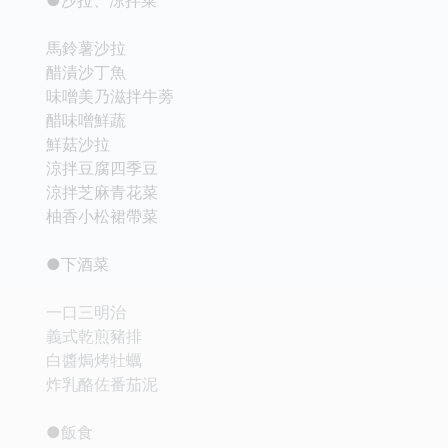
馬鈴薯沙拉
醋漬沙丁魚
味噌美乃滋拌牛蒡
醋味噌鮮蔬
鮮菇沙拉
涼拌豆腐四季豆
涼拌芝麻青花菜
柚香小松裙帶菜
●下酒菜
一口三明治
義式乾煎豬排
白醬焗烤牡蠣
炸乳酪佐番茄泥
●飯食