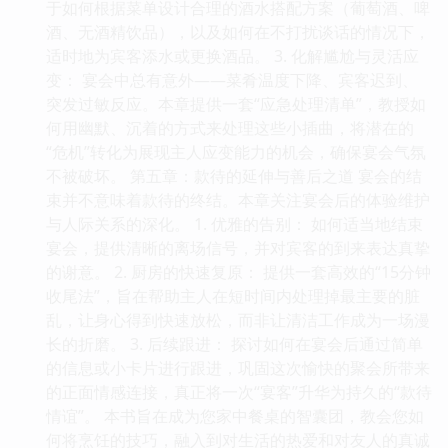
于如何根据菜单设计合理的酒水搭配方案（葡萄酒、啤
酒、无酒精饮品），以及如何在不打扰谈话的情况下，
适时地为宾客添水或更换酒品。 3. 化解尴尬与灵活应
变： 宴会中总有意外——菜肴温度下降、宾客迟到、
突发过敏反应。本章提供一套“应急处理清单”，教授如
何用幽默、沉着的方式来处理这些小插曲，将潜在的
“危机”转化为展现主人应变能力的机会，确保宴会气氛
不被破坏。 第五章：款待的延伸与善后之道 宴会的结
束并不意味着款待的终结。本章关注宴会后的体验维护
与人际关系的深化。 1. 优雅的告别： 如何适当地结束
宴会，提供清晰的离场信号，并对宾客的到来表达真挚
的谢意。 2. 厨房的快速复原： 提供一套高效的“15分钟
收尾法”，旨在帮助主人在短时间内处理掉最主要的脏
乱，让身心得到快速放松，而非让清洁工作成为一场漫
长的折磨。 3. 后续跟进： 探讨如何在宴会后通过简单
的信息或小卡片进行跟进，巩固这次愉快的聚会所带来
的正面情感连接，真正将一次“宴客”升华为持久的“款待
情谊”。 本书旨在成为您家中餐桌的智囊团，教会您如
何将烹饪的技巧，融入到对生活的热爱和对友人的真诚