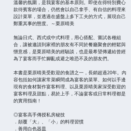
溫馨的氛圍，是我宴客的基本原則。即使在得特別費心
款待賓客的場合，仍然會以自己拿手、有自信的料理來
設計菜單，並透過在盛盤上多下工夫的方式，展現自己
鄭重其事的態度。～栗原晴美
無論日式、西式或中式料理，用心搭配、嘗試各種組
合，讓被邀請到家裡的朋友有不同於餐廳聚會的輕鬆與
愜意感，是栗原晴美的經驗談，也是最希望傳遞給曾經
為了宴客而手忙腳亂或避之唯恐不及的朋友們。
本書是栗原晴美受歡迎的食譜之一，長銷超過20年。內
容包括如何讓家常菜瞬間成為宴客的菜單、如何以手邊
現有的食材製作宴客料理、以及栗原晴美家深受歡迎的
宴客料理及甜點，易於上手，不論宴客或日常料理都是
的實用指南！
◎宴客高手傳授私房秘技
．顛覆「大」、「小」的料理習慣
．善用白色器皿