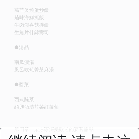
萵苣叉燒蛋炒飯
茄味海鮮抓飯
牛肉鴻喜菇拌飯
生魚片什錦壽司
●湯品
南瓜濃湯
風呂吹蕪菁芝麻湯
●醬菜
西式醃菜
紹興酒漬芹菜紅蘿蔔
第四章 栗原家深受歡迎的宴客甜點