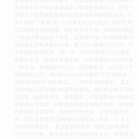
本书并非关于特定食谱或某位料理大师的传记，而是一
部致力于提升家庭宴会与日常款待体验的综合指南。它
深入剖析了“宴客”这一行为背后的文化意涵、组织艺术
以及情感交流的精髓。我们将从零开始，系统地构建起
一场成功宴会的各个维度，旨在帮助每一位渴望在家中
创造难忘用餐体验的读者，建立起一套属于自己的、行
之有效的款待哲学。 第一章：款待的哲学与心态建设
宴客的本质，远超乎食物本身。本章着重探讨如何培养
一颗开放、真诚的款待之心。成功的宴会，始于主人平
和愉悦的心态。我们将讨论如何克服对“完美”的执念，
理解“恰到好处”的平衡点。 1. 理解宾客的需求： 宴会
的目的是让宾客感到舒适与被重视。我们将分析不同类
型宾客（如商务伙伴、亲密朋友、大家庭聚会）的潜在
需求和心理预期，并教授如何通过细微的观察，提前预
判并满足这些需求，例如对环境光线、背景音乐的选
择，以及是否需要安静的角落进行深入交谈。 2. 主人
的时间管理艺术： 真正的款待高手，懂得如何将准备
工作合理分配，避免在宴会开始前筋疲力尽。本章将引