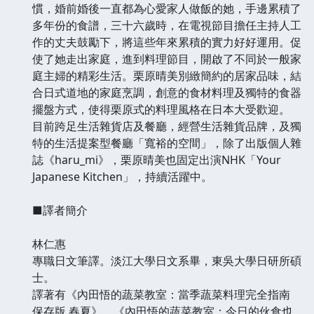
慣，婚前婚後一直都為心愛家人做飯的她，手邊累積了
多年份的食譜，三十六歲時，在電視節目擔任主持人工
作的丈夫鼓勵下，將這些年來累積的實力好好運用。促
使了她走出家庭，進到料理節目，開啟了不同於一般家
庭主婦的精彩生活。栗原晴美別緻簡約的居家品味，結
合日式道地的家庭烹調，創意的食材料理及獨特的食器
擺盤方式，使得栗原式的料理風格在日本大受歡迎。
目前跨足生活雜貨店及餐廳，經營生活雜貨品牌，及獨
特的生活提案型餐廳「寬裕的空間」，除了出版個人雜
誌《haru_mi》，栗原晴美也固定出演NHK「Your
Japanese Kitchen」，持續活躍中。
■譯者簡介
林仁惠
專職日文筆譯。淡江大學日文系畢，東吳大學日研所碩
士。
譯著有《內田悟的蔬菜教室：當季蔬菜料理完全指南
保存版 春夏》、《內田悟的蔬菜教室：今日的伙食也