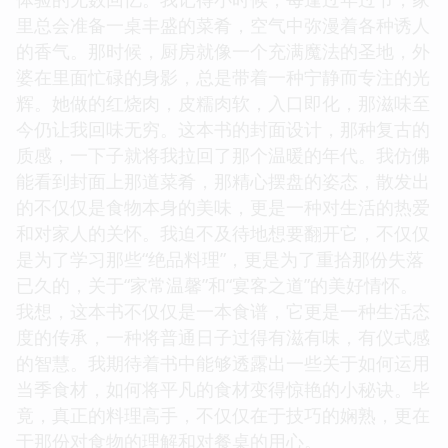
里总会准备一桌丰盛的菜肴，空气中弥漫着各种诱人
的香气。那时候，厨房就像一个充满魔法的圣地，外
婆在里面忙碌的身影，总是带着一种宁静而专注的光
辉。她做的红烧肉，皮糯肉软，入口即化，那滋味至
今仍让我回味无穷。这本书的封面设计，那种复古的
质感，一下子就将我拉回了那个温暖的年代。我仿佛
能看到封面上那道菜肴，那精心摆盘的姿态，散发出
的不仅仅是食物本身的美味，更是一种对生活的热爱
和对家人的关怀。我迫不及待地想要翻开它，不仅仅
是为了学习那些“绝品料理”，更是为了重拾那份失落
已久的，关于“家常温馨”和“宴客之道”的美好情怀。
我想，这本书不仅仅是一本食谱，它更是一种生活态
度的传承，一种将普通日子过得有滋有味，有仪式感
的智慧。我期待着书中能够透露出一些关于如何运用
当季食材，如何将平凡的食材变得惊艳的小秘诀。毕
竟，真正的料理高手，不仅仅在于技巧的娴熟，更在
于那份对食物的理解和对餐桌的用心。