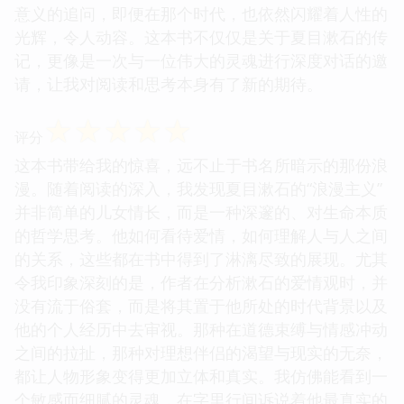
意义的追问，即便在那个时代，也依然闪耀着人性的
光辉，令人动容。这本书不仅仅是关于夏目漱石的传
记，更像是一次与一位伟大的灵魂进行深度对话的邀
请，让我对阅读和思考本身有了新的期待。
☆
☆
☆
☆
☆
评分
这本书带给我的惊喜，远不止于书名所暗示的那份浪
漫。随着阅读的深入，我发现夏目漱石的“浪漫主义”
并非简单的儿女情长，而是一种深邃的、对生命本质
的哲学思考。他如何看待爱情，如何理解人与人之间
的关系，这些都在书中得到了淋漓尽致的展现。尤其
令我印象深刻的是，作者在分析漱石的爱情观时，并
没有流于俗套，而是将其置于他所处的时代背景以及
他的个人经历中去审视。那种在道德束缚与情感冲动
之间的拉扯，那种对理想伴侣的渴望与现实的无奈，
都让人物形象变得更加立体和真实。我仿佛能看到一
个敏感而细腻的灵魂，在字里行间诉说着他最真实的