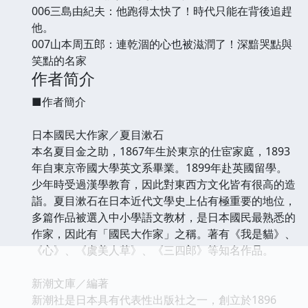
006三島由紀夫：他跑得太快了！時代只能在背後追趕
他。
007山本周五郎：連乾涸的心也被滋潤了！深黯哭點與
笑點的名家
作者简介
■作者簡介
日本國民大作家／夏目漱石
本名夏目金之助，1867年生於東京的仕宦家庭，1893
年自東京帝國大學英文系畢業。1899年赴英國留學。
少年時受過漢學教育，因此對東西方文化皆有很高的造
詣。夏目漱石在日本近代文學史上佔有極重要的地位，
多篇作品被選入中小學語文教材，是日本國民最熟悉的
作家，因此有「國民大作家」之稱。著有《我是貓》、
《心》、《虞美人草》、《三四郎》等知名作品。
新潮文庫／編著
新潮社是日本具有代表性出版社之一，創立於1896