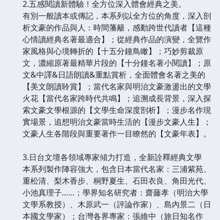
2.五感閱讀新體驗！全方位深入體會經典之美。
有別一般讀本或傳記，本系列以全方位的角度，深入剖
析文豪的作品與人：時間藩籬，感動跨世代讀者【這種
心情讀經典名著最適合】；從經典作品的演變，全覽作
家風格與心境轉折的【十五分鐘鳥瞰】；巧妙剪裁原
文，濃縮原著最精華片段的【十分鐘名著小閱讀】；原
文&中譯&日語朗讀&重點賞析，全面體會名著之美的
【美文朗讀聆賞】；當代名家與明治文豪激盪出的文學
火花【當代名家跨時代共鳴】；追溯成長背景，深入探
索文豪文學根源的【文學生命深度剖析】；漫步名作現
實場景，追想明治文豪當時生活的【漫步文豪人生】；
文豪人生各階段與重要著作一目瞭然的【文豪年表】。
3.日台文壇各領域專家傾力打造，全新詮釋經典文學
本系列製作陣容強大，包含日本當代名家：三浦紫苑、
重松清、梨木香步、桐野夏生、石田衣良、角田光代、
小池真理子……；學界知名研究者：齋藤孝（明治大學
文學系教授）、木原武一（評論作家）、島內景二（日
本國文學家）；台灣各界專家：張維中（旅日知名作