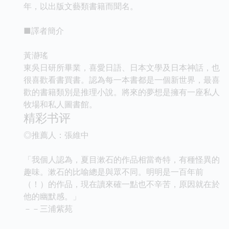
年，以出版文藝類書籍而聞名。
■譯者簡介
黃瀞瑤
東吳日研所畢業，喜愛日語、日本文學及日本神話，也
很喜歡看書買書。認為每一本書都是一個新世界，最喜
歡的書籍類別是推理小說。將來的夢想是擁有一座私人
牧場和私人圖書館。
精彩书评
◎推薦人：張維中
「我個人認為，夏目漱石的作品相當奇特，有種怪異的
趣味。漱石的比喻總是與眾不同。明明是一百年前
（！）的作品，現在讀來確一點也不辛苦，原因就在於
他的幽默感。」
－－三浦紫苑