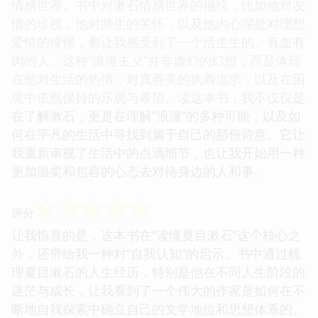
情感世界。书中对漱石情感世界的描绘，比如他对友
情的珍视，他对师生的关怀，以及他内心深处对理想
爱情的憧憬，都让我感受到了一个活生生的、有血有
肉的人。这种“浪漫主义”并非虚幻的幻想，而是体现
在他对生活的热情，对真善美的执着追求，以及在困
境中依然保持的乐观与希望。读这本书，我不仅仅是
在了解漱石，更是在理解“浪漫”的多种可能，以及如
何在平凡的生活中寻找到属于自己的那份诗意。它让
我重新审视了生活中的点滴细节，也让我开始用一种
更加温柔和包容的心态去对待身边的人和事。
☆
☆
☆
☆
☆
评分
让我惊喜的是，这本书在“读懂夏目漱石”这个核心之
外，还带给我一种对“自我认知”的启示。书中通过梳
理夏目漱石的人生经历，特别是他在不同人生阶段的
迷茫与成长，让我看到了一个伟大的作家是如何在不
断地自我探索中确立自己的文学地位和思想体系的。