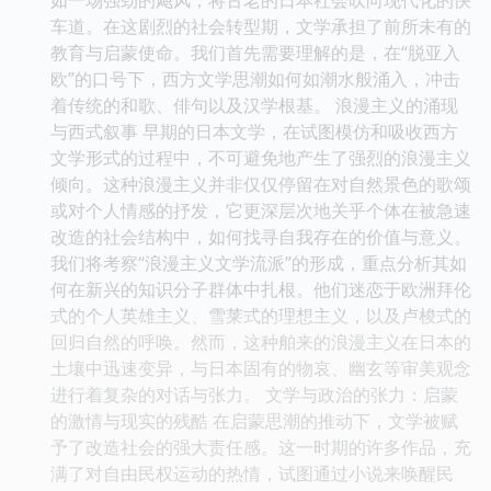
车道。在这剧烈的社会转型期，文学承担了前所未有的
教育与启蒙使命。我们首先需要理解的是，在“脱亚入
欧”的口号下，西方文学思潮如何如潮水般涌入，冲击
着传统的和歌、俳句以及汉学根基。 浪漫主义的涌现
与西式叙事 早期的日本文学，在试图模仿和吸收西方
文学形式的过程中，不可避免地产生了强烈的浪漫主义
倾向。这种浪漫主义并非仅仅停留在对自然景色的歌颂
或对个人情感的抒发，它更深层次地关乎个体在被急速
改造的社会结构中，如何找寻自我存在的价值与意义。
我们将考察“浪漫主义文学流派”的形成，重点分析其如
何在新兴的知识分子群体中扎根。他们迷恋于欧洲拜伦
式的个人英雄主义、雪莱式的理想主义，以及卢梭式的
回归自然的呼唤。然而，这种舶来的浪漫主义在日本的
土壤中迅速变异，与日本固有的物哀、幽玄等审美观念
进行着复杂的对话与张力。 文学与政治的张力：启蒙
的激情与现实的残酷 在启蒙思潮的推动下，文学被赋
予了改造社会的强大责任感。这一时期的许多作品，充
满了对自由民权运动的热情，试图通过小说来唤醒民