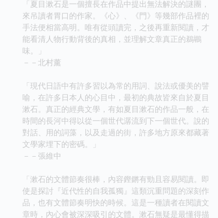
「夏目漱石是一個擅長在作品中提出無法解決的謎團，
來吊讀者胃口的作家。《心》、《門》等幾部作品裡的
手法便相當高明。唯有從頭讀完，之後再重新閱讀，才
能看清人物行動背後的真相，並理解文章真正的鵜鶘
味。」
－－北村薰
「現代日語中有許多習以為常的用詞、說法或優美的譬
喻，在許多日本人的心目中，最初的典故皆來自於夏目
漱石。真正的經典文學，有如夏目漱石的作品一般，在
時間的長河中得以從一個世代潺流到下一個世代。說的
對話、用的詞藻，以及走過的街，許多地方原來都藏著
文學家埋下的密碼。」
－－張維中
「漱石的文體節奏很棒，內容鏗鏘有勁且容易閱讀。即
使是探討『近代性的自我孤獨』這類沉重問題的深刻作
品，也有文體節奏明快的時候。這是一種讀者在閱讀文
章時，內心會被深深吸引的文體。漱石無疑是最懂得描