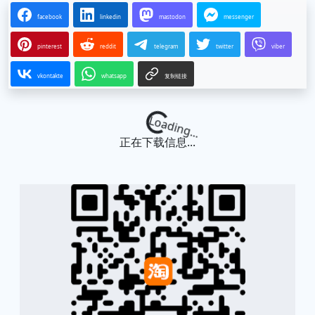
facebook
linkedin
mastodon
messenger
pinterest
reddit
telegram
twitter
viber
vkontakte
whatsapp
复制链接
Loading...
正在下载信息...