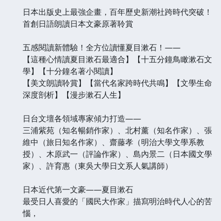
日本出版史上最強企畫，百年歷史新潮社跨時代突破！
首創日語朗讀日本文豪原著聆賞
五感閱讀新體驗！全方位讀懂夏目漱石！——
【這種心情讀夏目漱石最適合】【十五分鐘鳥瞰漱石文
學】【十分鐘名著小閱讀】
【美文朗讀聆賞】【當代名家跨時代共鳴】【文學生命
深度剖析】【漫步漱石人生】
日台文壇各領域專家傾力打造——
三浦紫苑（知名暢銷作家）、北村薰（知名作家）、張
維中（旅日知名作家）、齋藤孝（明治大學文學系教
授）、木原武一（評論作家）、島內景二（日本國文學
家）、許育惠（東吳大學日文系人氣講師）
日本近代第一文豪——夏目漱石
最受日人喜愛的「國民大作家」描寫明治時代人心的苦
惱，