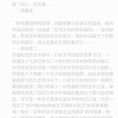
寫『內心』的作家。」
－－齋藤孝
「即使歷經時代變遷，仍總有醉心於漱石的讀者。他的
作品尖銳地一語道破『近代文化的致命缺陷』。這些缺
陷，即使百年後的現在仍未改正。他的作品蘊含了宏觀
的文明批評，這正是漱石文學的魅力之一。」
－－島內景二
穿越时空的文学探寻：日本文学巨匠的世界 引言：一
扇通往十九世纪末与二十世纪初日本精神世界的窗口
本书并非旨在对某一特定日本文学作品进行深入剖析，
而是致力于构建一个宏大且细致的图景，描绘在明治维
新剧变与西方文明冲击下，日本文坛如何经历一场翻天
覆地的蜕变。我们将踏上一次跨越时代的文学之旅，探
索那些塑造了现代日本文学面貌的奠基性力量与思想潮
流。这不是一本关于具体名家生平的传记汇编，而是一
部关于“时代精神如何被文字捕捉与反思”的深度考察。
第一部分：文明开化与浪漫主义的萌芽 明治维新，犹
如一场强劲的飓风，将古老的日本社会吹向现代化的快