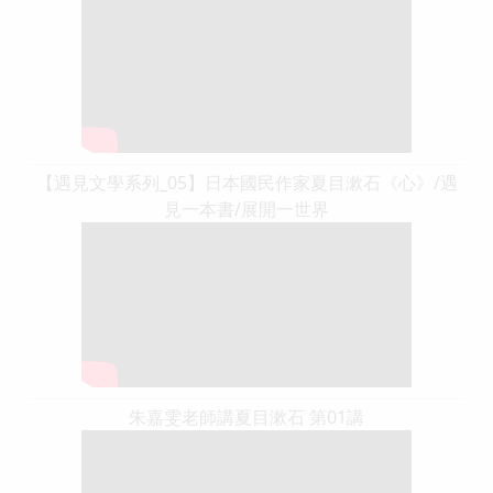
【遇見文學系列_05】日本國民作家夏目漱石《心》/遇
見一本書/展開一世界
朱嘉雯老師講夏目漱石 第01講