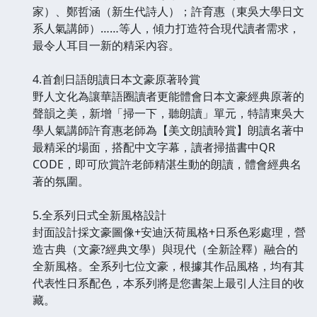
家）、鄭哲涵（新生代詩人）；許育惠（東吳大學日文
系人氣講師）……等人，傾力打造符合現代讀者需求，
最令人耳目一新的精采內容。
4.首創日語朗讀日本文豪原著聆賞
野人文化為讓華語圈讀者更能體會日本文豪經典原著的
聲韻之美，新增「掃一下，聽朗讀」單元，特請東吳大
學人氣講師許育惠老師為【美文朗讀聆賞】朗讀名著中
最精采的場面，搭配中文字幕，讀者掃描書中QR
CODE，即可欣賞許老師精湛生動的朗讀，體會經典名
著的氛圍。
5.全系列日式全新風格設計
封面設計採文豪圖像+安迪沃荷風格+日系色彩處理，營
造古典（文豪?經典文學）與現代（全新詮釋）融合的
全新風格。全系列七位文豪，根據其作品風格，均有其
代表性日系配色，本系列將是您書架上最引人注目的收
藏。