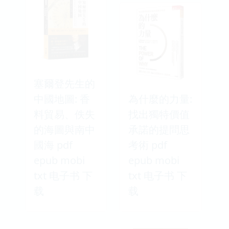
塞爾登先生的
中國地圖: 香
為什麼的力量:
料貿易、佚失
找出獨特價值
的海圖與南中
承諾的提問思
國海 pdf
考術 pdf
epub mobi
epub mobi
txt 电子书 下
txt 电子书 下
载
载