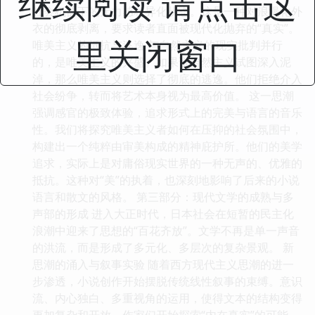
继续阅读 请点击这
社会机器下的无力感和异化状态。这是一种对浪漫化外
衣的彻底剥离，要求读者直面被现代化抛弃的“真实”。
里关闭窗口
唯美主义的抵抗与逃逸 与自然主义的现实批判并行
的，是唯美主义的兴盛。如果说自然主义试图深入泥
淖，那么唯美主义则选择了彻底的逃逸。他们拒绝介入
社会纷争，转而将艺术本身视为最高价值。 这一思潮
强调感官的极致体验，追求形式上的完美与语言的音乐
性。我们将探究唯美主义者如何在压抑的社会氛围中，
构建出一个纯粹由审美构成的精神庇护所。他们的美学
追求，实际上是对庸俗现实世界的一种无声的、优雅的
抵抗。这种对“美”的执着，也深刻地影响了后来的小说
语言和散文的风格。 第三部分：现代文学的成熟与多
声部的形成 进入大正时代，日本社会在短暂的民主化
浪潮中迎来了思想的“百花齐放”。文学不再是单一声音
的洪流，而是形成了多元化、多层次的复杂景观。 新
思潮的涌入与叙事实验 随着西方现代主义思潮的进一
步渗透，小说创作开始摆脱传统线性叙事的束缚。意识
流、内心独白、多重视角的运用，使得文本的结构变得
更加复杂和开放。作家们开始探索“内在真实”的可能