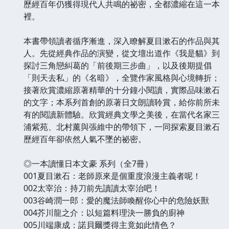
歷經百年仍獲得現代人共鳴的祕密，全都濃縮在這一本
裡。
本書帶領讀者循序漸進，深入瞭解夏目漱石的作品與其
人。先從經典作品的演變，從文壇出道作《我是貓》到
探討三角戀糾葛的「前後期三步曲」，以及後期提倡
「則天去私」的《名暗》，全覽作家風格與心境轉折；
接著欣賞濃縮原著精華的十分鐘小閱讀，實際品味漱石
的文字；本系列首創的原著日文朗讀聆賞，給你前所未
有的閱讀新體驗。欣賞經典文學之美後，在當代名家三
浦紫苑、北村薰與張維中的帶領下，一同探索夏目漱石
歷經百年卻依然人氣不墜的祕密。
◎一本讀懂日本文豪 系列（全7冊）
001夏目漱石：老師原來是個重度浪漫主義者呢！
002太宰治：持刀前先讀讀太宰治吧！
003谷崎潤一郎：愛的魔法師喚醒你心中的危險妖獸
004芥川龍之介：以短篇料理決一勝負的廚神
005川端康成：諾貝爾獎得主竟如此情色？