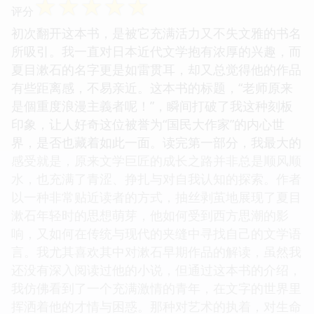
☆
☆
☆
☆
☆
评分
初次翻开这本书，是被它充满活力又不失文雅的书名
所吸引。我一直对日本近代文学抱有浓厚的兴趣，而
夏目漱石的名字更是如雷贯耳，却又总觉得他的作品
有些距离感，不易亲近。这本书的标题，“老师原来
是個重度浪漫主義者呢！”，瞬间打破了我这种刻板
印象，让人好奇这位被誉为“国民大作家”的内心世
界，是否也藏着如此一面。读完第一部分，我最大的
感受就是，原来文学巨匠的成长之路并非总是顺风顺
水，也充满了青涩、挣扎与对自我认知的探索。作者
以一种非常贴近读者的方式，抽丝剥茧地展现了夏目
漱石年轻时的思想萌芽，他如何受到西方思潮的影
响，又如何在传统与现代的夹缝中寻找自己的文学语
言。我尤其喜欢其中对漱石早期作品的解读，虽然我
还没有深入阅读过他的小说，但通过这本书的介绍，
我仿佛看到了一个充满激情的青年，在文字的世界里
挥洒着他的才情与困惑。那种对艺术的执着，对生命