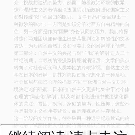
众，挑战封建残余势力。然而，随着政治环境的收紧，
这种理想主义的激情很快遭遇到明治政府强化国家主义
和对传统伦理的回归的阻力。 文学作品开始展现出一
种微妙的张力：一方面是知识分子对西方自由精神的向
往，另一方面是作为“国民”身份认同的压力。我们将探
讨这种两难困境如何催生出更具批判性和内省性的文学
表达，为后续的自然主义和唯美主义的兴起埋下伏笔。
第二部分：自然主义的兴起与对“自我”的解剖 进入二十
世纪初期，当最初的浪漫激情逐渐消退后，文学的焦点
转向了对社会现实和人类本性的冷峻审视。自然主义文
学在日本的兴起，是其对前期过度理想化的一种反动。
社会底层与病态心理的描摹 不同于欧洲自然主义对环
境决定论的强调，日本的自然主义更多地集中于对个体
心理的“病态化”解剖，以及对都市化进程中被边缘化群
体的关注。贫困、疾病、家庭的崩塌、性压抑，这些不
再是浪漫主义的凄美背景，而是赤裸裸的生存困境。
这一阶段的文学作品，往往采用一种近乎纪录片式的冷
静笔触，试图挖掘人性的阴暗面和难以启齿的欲望。我
们将分析如何通过对细节的极端捕捉，展现个体在巨大